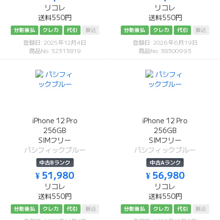
リコレ
リコレ
送料550円
送料550円
分割後払
クレカ
代引
振込
分割後払
クレカ
代引
振込
登録日: 2025年12月4日
登録日: 2026年6月19日
商品No: 32313819
商品No: 38300993
iPhone 12 Pro
iPhone 12 Pro
256GB
256GB
SIMフリー
SIMフリー
パシフィックブルー
パシフィックブルー
中古Bランク
中古Aランク
¥ 51,980
¥ 56,980
リコレ
リコレ
送料550円
送料550円
分割後払
クレカ
代引
振込
分割後払
クレカ
代引
振込