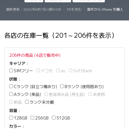
最終更新：
2026年8月7日 0時59分
|
PRを含む
|
海外から iPhone を購入
各店の在庫一覧（201～206件を表示）
206件の商品 (4店で販売中)
キャリア
：
SIMフリー
ドコモ
au
SoftBank
状態
：
Cランク (目立つ傷あり)
Bランク (使用感あり)
Aランク (美品)
整備済み品 (再生品)
未使用
新品
ランク未分類
容量
：
128GB
256GB
512GB
カラー
：