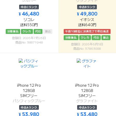
シルバー
グラファイト
中古Cランク
中古Bランク
¥ 46,480
¥ 49,800
リコレ
イオシス
送料550円
送料640円
分割後払
クレカ
代引
振込
午前10時迄に決済完了で即日発送
分割後払
クレカ
代引
振込
登録日: 2026年7月26日
商品No: 38871948
登録日: 2026年6月5日
商品No: 37863008
iPhone 12 Pro
iPhone 12 Pro
128GB
128GB
SIMフリー
SIMフリー
パシフィックブルー
グラファイト
中古Aランク
中古Aランク
¥ 53,980
¥ 53,480