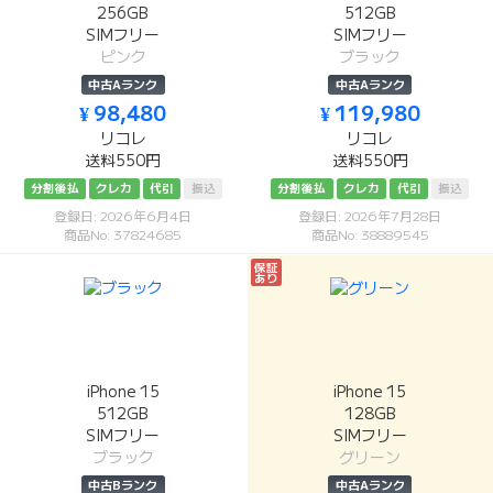
256GB
512GB
SIMフリー
SIMフリー
ピンク
ブラック
中古Aランク
中古Aランク
¥ 98,480
¥ 119,980
リコレ
リコレ
送料550円
送料550円
分割後払
クレカ
代引
振込
分割後払
クレカ
代引
振込
登録日: 2026年6月4日
登録日: 2026年7月28日
商品No: 37824685
商品No: 38889545
保証
あり
iPhone 15
iPhone 15
512GB
128GB
SIMフリー
SIMフリー
ブラック
グリーン
中古Bランク
中古Aランク