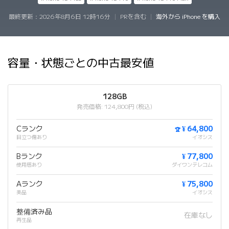
最終更新：
2026年8月6日 12時16分
|
PRを含む
|
海外から iPhone を購入
容量・状態ごとの中古最安値
128GB
発売価格: 124,800円 (税込)
Cランク
¥ 64,800
🏆
目立つ傷あり
イオシス
Bランク
¥ 77,800
使用感あり
ダイワンテレコム
Aランク
¥ 75,800
美品
イオシス
整備済み品
在庫なし
再生品