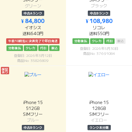
SIMフリー
SIMフリー
グリーン
ブラック
中古Aランク
中古Bランク
¥ 84,800
¥ 108,980
イオシス
リコレ
送料640円
送料550円
午前10時迄に決済完了で即日発送
分割後払
クレカ
代引
振込
分割後払
クレカ
代引
振込
登録日: 2026年5月30日
商品No: 37691084
登録日: 2026年3月12日
商品No: 35826809
保証
あり
iPhone 15
iPhone 15
512GB
128GB
SIMフリー
SIMフリー
ブルー
イエロー
中古Bランク
ランク未分類