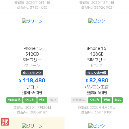
登録日: 2026年6月4日
登録日: 2026年8月1日
商品No: 37824682
商品No: 38926902
iPhone 15
iPhone 15
512GB
128GB
SIMフリー
SIMフリー
グリーン
ピンク
中古Aランク
ランク未分類
¥ 118,480
¥ 82,980
リコレ
パソコン工房
送料550円
送料660円
分割後払
クレカ
代引
振込
分割後払
クレカ
代引
振込
登録日: 2026年7月26日
登録日: 2026年4月29日
商品No: 38868187
商品No: 36919180
保証
あり