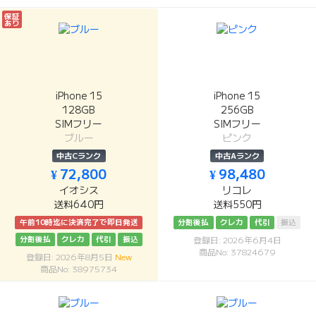
保証
あり
iPhone 15
iPhone 15
128GB
256GB
SIMフリー
SIMフリー
ブルー
ピンク
中古Cランク
中古Aランク
¥ 72,800
¥ 98,480
イオシス
リコレ
送料640円
送料550円
午前10時迄に決済完了で即日発送
分割後払
クレカ
代引
振込
分割後払
クレカ
代引
振込
登録日: 2026年6月4日
商品No: 37824679
登録日: 2026年8月5日
New
商品No: 38975734