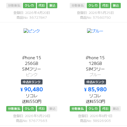
分割後払
クレカ
代引
振込
分割後払
クレカ
代引
振込
登録日: 2026年4月20日
登録日: 2026年5月25日
商品No: 36727847
商品No: 37560750
iPhone 15
iPhone 15
256GB
128GB
SIMフリー
SIMフリー
ピンク
ブルー
中古Bランク
中古Aランク
¥ 90,480
¥ 85,980
リコレ
リコレ
送料550円
送料550円
分割後払
クレカ
代引
振込
分割後払
クレカ
代引
振込
登録日: 2026年5月29日
登録日: 2026年8月1日
商品No: 37677563
商品No: 38926903