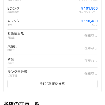
Bランク
¥ 101,800
使用感あり
ダイワンテレコム
Aランク
¥ 118,480
美品
リコレ
整備済み品
在庫なし
再生品
未使用
在庫なし
開封済
新品
在庫なし
未開封
ランク未分類
在庫なし
状態不明
512GB 価格推移
各店の在庫一覧