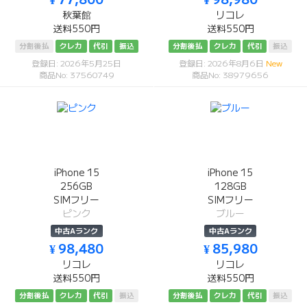
秋葉館
リコレ
送料550円
送料550円
分割後払
クレカ
代引
振込
分割後払
クレカ
代引
振込
登録日: 2026年5月25日
登録日: 2026年8月6日
New
商品No: 37560749
商品No: 38979656
iPhone 15
iPhone 15
256GB
128GB
SIMフリー
SIMフリー
ピンク
ブルー
中古Aランク
中古Aランク
¥ 98,480
¥ 85,980
リコレ
リコレ
送料550円
送料550円
分割後払
クレカ
代引
振込
分割後払
クレカ
代引
振込