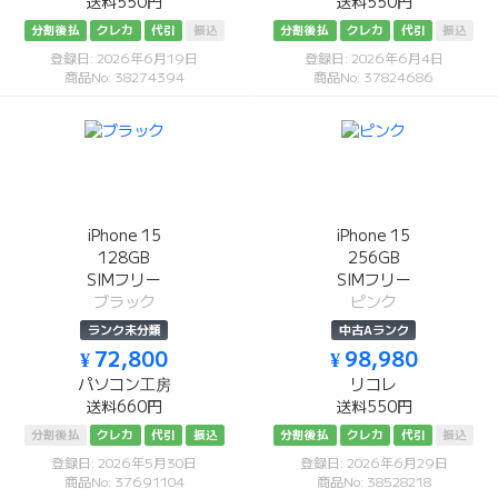
送料550円
送料550円
分割後払
クレカ
代引
振込
分割後払
クレカ
代引
振込
登録日: 2026年6月19日
登録日: 2026年6月4日
商品No: 38274394
商品No: 37824686
iPhone 15
iPhone 15
128GB
256GB
SIMフリー
SIMフリー
ブラック
ピンク
ランク未分類
中古Aランク
¥ 72,800
¥ 98,980
パソコン工房
リコレ
送料660円
送料550円
分割後払
クレカ
代引
振込
分割後払
クレカ
代引
振込
登録日: 2026年5月30日
登録日: 2026年6月29日
商品No: 37691104
商品No: 38528218