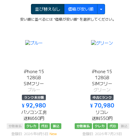
並び替えなし
価格が安い順
安い順に並べるには "価格が安い順" を選択してください。
iPhone 15
iPhone 15
128GB
128GB
SIMフリー
SIMフリー
ブルー
グリーン
ランク未分類
中古Cランク
¥ 92,980
¥ 70,980
パソコン工房
リコレ
送料660円
送料550円
分割後払
クレカ
代引
振込
分割後払
クレカ
代引
振込
登録日: 2026年8月5日
New
登録日: 2026年7月23日