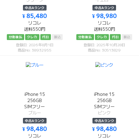
グリーン
イエロー
中古Aランク
中古Aランク
¥ 85,480
¥ 98,980
リコレ
リコレ
送料550円
送料550円
分割後払
クレカ
代引
振込
分割後払
クレカ
代引
振込
登録日: 2026年8月1日
登録日: 2025年10月28日
商品No: 38932955
商品No: 30513829
iPhone 15
iPhone 15
256GB
256GB
SIMフリー
SIMフリー
ブルー
ピンク
中古Aランク
中古Aランク
¥ 98,480
¥ 98,480
リコレ
リコレ