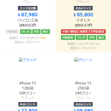
ブルー
ブラック
ランク未分類
中古Aランク
¥ 87,980
¥ 85,800
パソコン工房
イオシス
送料660円
送料640円
分割後払
クレカ
代引
振込
午前10時迄に決済完了で即日発送
分割後払
クレカ
代引
振込
登録日: 2026年8月5日
New
商品No: 38970141
登録日: 2026年7月31日
商品No: 38921950
iPhone 15
iPhone 15
128GB
256GB
SIMフリー
SIMフリー
ブラック
グリーン
中古Cランク
中古Aランク
¥ 77,800
¥ 98,980