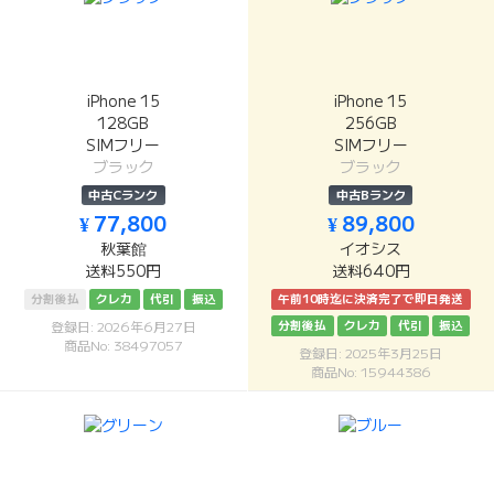
iPhone 15
iPhone 15
128GB
256GB
SIMフリー
SIMフリー
ブラック
ブラック
中古Cランク
中古Bランク
¥ 77,800
¥ 89,800
秋葉館
イオシス
送料550円
送料640円
分割後払
クレカ
代引
振込
午前10時迄に決済完了で即日発送
分割後払
クレカ
代引
振込
登録日: 2026年6月27日
商品No: 38497057
登録日: 2025年3月25日
商品No: 15944386