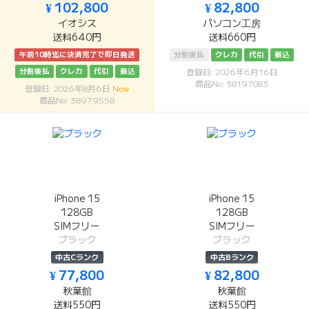
¥ 102,800
¥ 82,800
イオシス
パソコン工房
送料640円
送料660円
午前10時迄に決済完了で即日発送
分割後払
クレカ
代引
振込
分割後払
クレカ
代引
振込
登録日: 2026年6月16日
商品No: 38197083
登録日: 2026年8月6日
New
商品No: 38979558
iPhone 15
iPhone 15
128GB
128GB
SIMフリー
SIMフリー
ブラック
ブラック
中古Cランク
中古Bランク
¥ 77,800
¥ 82,800
秋葉館
秋葉館
送料550円
送料550円