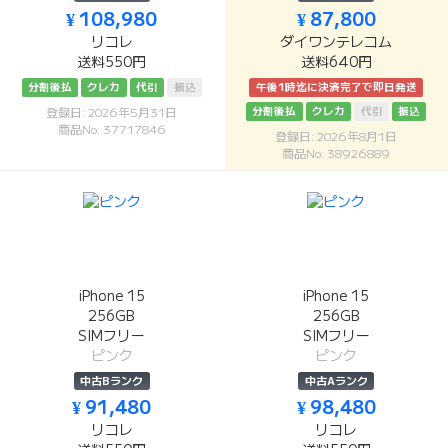
¥ 108,980
¥ 87,800
リコレ
ダイワンテレコム
送料550円
送料640円
分割後払
クレカ
代引
振込
午後1時迄に決済完了で即日発送
分割後払
クレカ
代引
振込
登録日: 2026年5月31日
商品No: 37717846
登録日: 2026年8月1日
商品No: 38926889
iPhone 15
iPhone 15
256GB
256GB
SIMフリー
SIMフリー
ピンク
ピンク
中古Bランク
中古Aランク
¥ 91,480
¥ 98,480
リコレ
リコレ