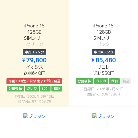
iPhone 15
iPhone 15
128GB
128GB
SIMフリー
SIMフリー
グリーン
ピンク
中古Bランク
中古Aランク
¥ 79,800
¥ 85,480
イオシス
リコレ
送料640円
送料550円
午前10時迄に決済完了で即日発送
分割後払
クレカ
代引
振込
分割後払
クレカ
代引
振込
登録日: 2026年7月30日
商品No: 38912894
登録日: 2026年5月10日
商品No: 37192678