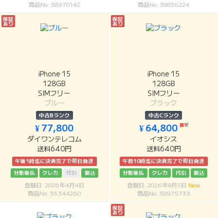
商品No: 38970142
商品No: 38836224
保証
保証
あり
あり
iPhone 15
iPhone 15
128GB
128GB
SIMフリー
SIMフリー
ブルー
ブラック
中古Bランク
中古Cランク
最安
¥ 77,800
¥ 64,800
ダイワンテレコム
イオシス
送料640円
送料640円
午後1時迄に決済完了で即日発送
午前10時迄に決済完了で即日発送
分割後払
クレカ
代引
振込
分割後払
クレカ
代引
振込
登録日: 2026年4月4日
登録日: 2026年8月5日
New
商品No: 36344260
商品No: 38975733
保証
あり