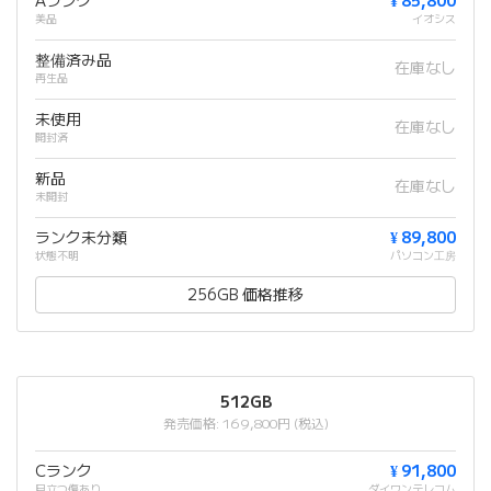
Aランク
¥ 85,800
美品
イオシス
整備済み品
在庫なし
再生品
未使用
在庫なし
開封済
新品
在庫なし
未開封
ランク未分類
¥ 89,800
状態不明
パソコン工房
256GB 価格推移
512GB
発売価格: 169,800円 (税込)
Cランク
¥ 91,800
目立つ傷あり
ダイワンテレコム