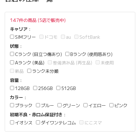
147件の商品 (5店で販売中)
キャリア
：
SIMフリー
ドコモ
au
SoftBank
状態
：
Cランク (目立つ傷あり)
Bランク (使用感あり)
Aランク (美品)
整備済み品 (再生品)
未使用
新品
ランク未分類
容量
：
128GB
256GB
512GB
カラー
：
ブラック
ブルー
グリーン
イエロー
ピンク
初期不良・赤ロム保証付き
：
イオシス
ダイワンテレコム
にこスマ