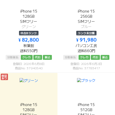
iPhone 15
iPhone 15
128GB
256GB
SIMフリー
SIMフリー
グリーン
ブルー
中古Bランク
ランク未分類
¥ 82,800
¥ 91,980
秋葉館
パソコン工房
送料550円
送料660円
分割後払
クレカ
代引
振込
分割後払
クレカ
代引
振込
登録日: 2026年6月8日
登録日: 2026年6月2日
商品No: 37940540
商品No: 37783417
保証
あり
iPhone 15
iPhone 15
128GB
512GB