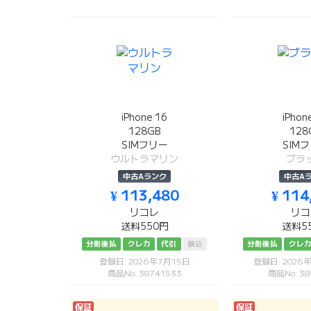
iPhone 16
iPhon
128GB
128
SIMフリー
SIM
ウルトラマリン
ブラ
中古Aランク
中古A
¥ 113,480
¥ 114
リコレ
リコ
送料550円
送料5
分割後払
クレカ
代引
振込
分割後払
クレ
登録日: 2026年7月15日
登録日: 2026
商品No: 38741533
商品No: 38
保証
保証