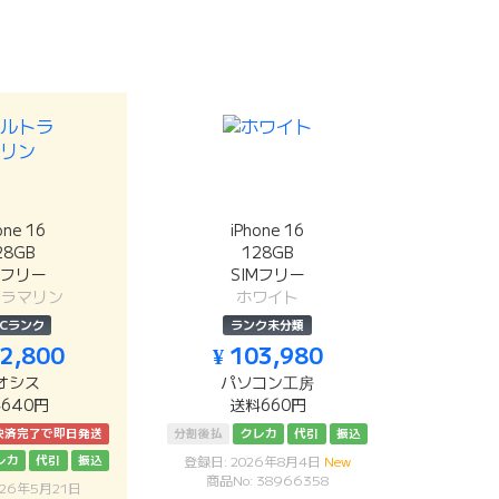
one 16
iPhone 16
28GB
128GB
Mフリー
SIMフリー
トラマリン
ホワイト
Cランク
ランク未分類
02,800
¥ 103,980
オシス
パソコン工房
640円
送料660円
決済完了で即日発送
分割後払
クレカ
代引
振込
レカ
代引
振込
登録日: 2026年8月4日
New
商品No: 38966358
026年5月21日