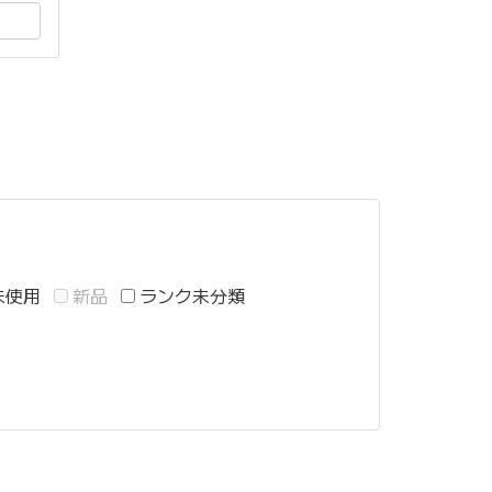
未使用
新品
ランク未分類