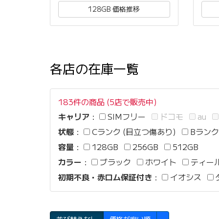
128GB 価格推移
各店の在庫一覧
183件の商品 (5店で販売中)
キャリア
：
SIMフリー
ドコモ
au
状態
：
Cランク (目立つ傷あり)
Bランク
容量
：
128GB
256GB
512GB
カラー
：
ブラック
ホワイト
ティー
初期不良・赤ロム保証付き
：
イオシス