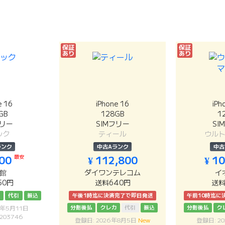
保証
保証
あり
あり
e 16
iPhone 16
iPh
GB
128GB
1
フリー
SIMフリー
SI
ック
ティール
ウル
ランク
中古Aランク
中古
800
最安
¥ 112,800
¥ 1
館
ダイワンテレコム
イ
50円
送料640円
送料
カ
代引
振込
午後1時迄に決済完了で即日発送
午前10時迄に
分割後払
クレカ
代引
振込
分割後払
ク
6年5月11日
203746
登録日: 2026年8月5日
New
登録日: 2