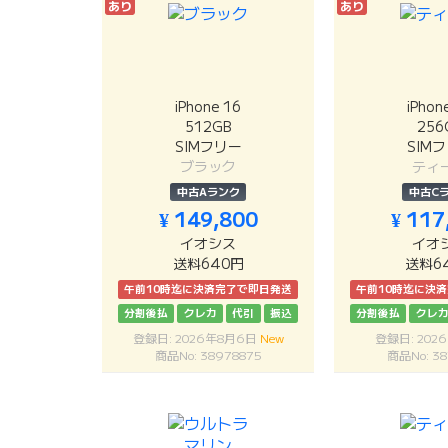
あり
あり
iPhone 16
iPhon
512GB
256
SIMフリー
SIM
ブラック
ティ
中古Aランク
中古C
¥ 149,800
¥ 117
イオシス
イオ
送料640円
送料6
午前10時迄に決済完了で即日発送
午前10時迄に決
分割後払
クレカ
代引
振込
分割後払
クレ
登録日: 2026年8月6日
New
登録日: 202
商品No: 38978875
商品No: 38