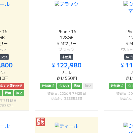
e 16
iPhone 16
iPh
GB
128GB
1
フリー
SIMフリー
SI
ール
ブラック
ウル
ランク
未使用
中古
,800
¥ 122,980
¥ 1
シス
リコレ
40円
送料550円
送料
済完了で即日発送
分割後払
クレカ
代引
振込
分割後払
ク
カ
代引
振込
登録日: 2026年7月25日
登録日: 2
商品No: 38855853
商品No:
6年7月18日
783574
保証
あり