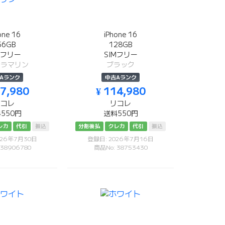
one 16
iPhone 16
56GB
128GB
Mフリー
SIMフリー
トラマリン
ブラック
Aランク
中古Aランク
37,980
¥ 114,980
リコレ
リコレ
550円
送料550円
レカ
代引
振込
分割後払
クレカ
代引
振込
026年7月30日
登録日: 2026年7月16日
 38906780
商品No: 38753430