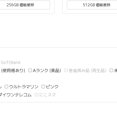
256GB 価格推移
512GB 価格推移
SoftBank
 (使用感あり)
Aランク (美品)
整備済み品 (再生品)
ル
ウルトラマリン
ピンク
ダイワンテレコム
にこスマ