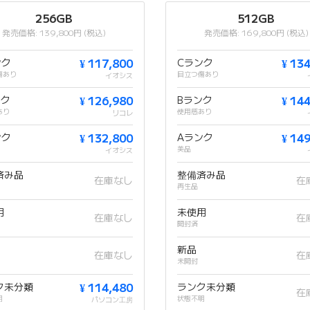
256GB
512GB
発売価格: 139,800円 (税込)
発売価格: 169,800円 (税込)
ンク
¥ 117,800
Cランク
¥ 13
傷あり
目立つ傷あり
イオシス
ンク
¥ 126,980
Bランク
¥ 14
あり
使用感あり
リコレ
ンク
¥ 132,800
Aランク
¥ 14
美品
イオシス
済み品
整備済み品
在庫なし
在
再生品
用
未使用
在庫なし
在
開封済
新品
在庫なし
在
未開封
ク未分類
¥ 114,480
ランク未分類
在
明
状態不明
パソコン工房