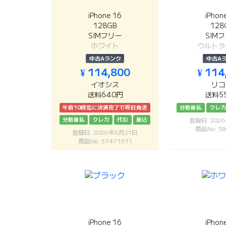
iPhone 16
iPhon
128GB
128
SIMフリー
SIM
ホワイト
ウルトラ
中古Aランク
中古A
¥ 114,800
¥ 114
イオシス
リコ
送料640円
送料5
午前10時迄に決済完了で即日発送
分割後払
クレ
分割後払
クレカ
代引
振込
登録日: 202
商品No: 38
登録日: 2026年5月21日
商品No: 37471611
iPhone 16
iPhon