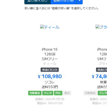
並び替えなし
価格が安い順
安い順に並べるには "価格が安い順" を選択してください。
iPhone 16
iPhon
128GB
128
SIMフリー
SIM
ティール
ブラ
中古Cランク
中古C
¥ 108,980
¥ 74,
リコレ
秋葉
送料550円
送料5
分割後払
クレカ
代引
振込
分割後払
クレ
登録日: 2026年7月1日
登録日: 202
商品No: 38556108
商品No: 37