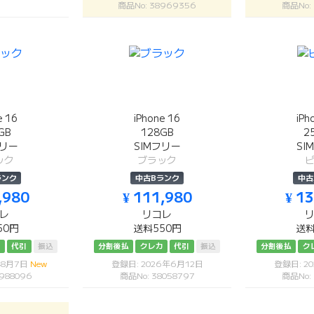
商品No: 38969356
商品No:
e 16
iPhone 16
iPh
GB
128GB
2
フリー
SIMフリー
SI
ック
ブラック
ランク
中古Bランク
中古
,980
¥ 111,980
¥ 1
レ
リコレ
50円
送料550円
送料
カ
代引
振込
分割後払
クレカ
代引
振込
分割後払
ク
年8月7日
New
登録日: 2026年6月12日
登録日: 2
988096
商品No: 38058797
商品No: