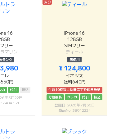
あり
one 16
iPhone 16
28GB
128GB
Mフリー
SIMフリー
トラマリン
ティール
Aランク
未使用
13,980
¥ 124,800
リコレ
イオシス
550円
送料640円
レカ
代引
振込
午前10時迄に決済完了で即日発送
分割後払
クレカ
代引
振込
026年5月22日
 37484351
登録日: 2026年7月30日
商品No: 38912224