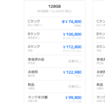
128GB
発売価格: 124,800円 (税込)
Cランク
¥ 74,800
Cラ
🏆
目立つ傷あり
目立つ
秋葉館
Bランク
¥ 106,800
Bラ
使用感あり
使用感
ダイワンテレコム
Aランク
¥ 112,800
Aラ
美品
美品
ダイワンテレコム
整備済み品
整備
在庫なし
再生品
再生品
未使用
¥ 122,980
未使
開封済
開封済
リコレ
新品
新品
在庫なし
未開封
未開封
ランク未分類
¥ 99,800
ラン
状態不明
状態不
パソコン工房