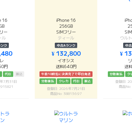
e 16
iPhone 16
iPh
GB
256GB
2
フリー
SIMフリー
SI
ール
ティール
ウル
ランク
中古Aランク
中古
,480
¥ 132,800
¥ 1
レ
イオシス
50円
送料640円
送料
カ
代引
振込
午前10時迄に決済完了で即日発送
分割後払
ク
分割後払
クレカ
代引
振込
6年7月31日
登録日: 2
915821
商品No:
登録日: 2026年7月21日
商品No: 38813697