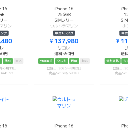
e 16
iPhone 16
iPh
GB
256GB
1
フリー
SIMフリー
SI
マリン
ウルトラマリン
ホ
ランク
中古Aランク
中古
,480
¥ 137,980
¥ 1
レ
リコレ
50円
送料550円
送料
カ
代引
振込
分割後払
クレカ
代引
振込
分割後払
ク
6年6月11日
登録日: 2026年8月2日
登録日: 2
044562
商品No: 38938387
商品No:
e 16
iPhone 16
iPh