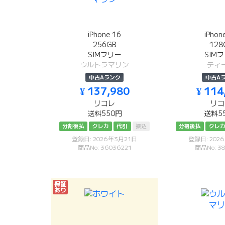
iPhone 16
iPhon
256GB
128
SIMフリー
SIM
ウルトラマリン
ティ
中古Aランク
中古A
¥ 137,980
¥ 114
リコレ
リコ
送料550円
送料5
分割後払
クレカ
代引
振込
分割後払
クレ
登録日: 2026年3月21日
登録日: 202
商品No: 36036221
商品No: 38
保証
あり