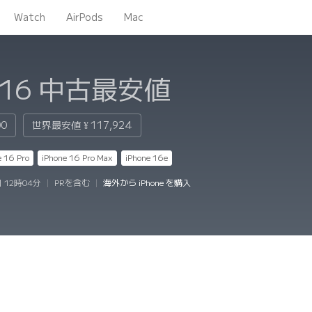
Watch
AirPods
Mac
 16
中古最安値
00
世界最安値
¥ 117,924
e 16 Pro
iPhone 16 Pro Max
iPhone 16e
 12時04分
|
PRを含む
|
海外から iPhone を購入