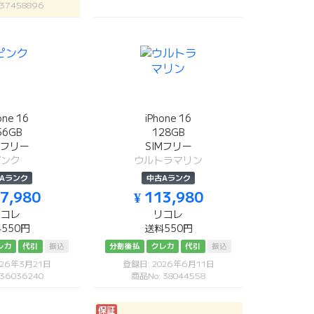
 37458896
one 16
iPhone 16
56GB
128GB
Mフリー
SIMフリー
ピンク
ウルトラマリン
Aランク
中古Aランク
37,980
¥ 113,980
リコレ
リコレ
550円
送料550円
レカ
代引
振込
分割後払
クレカ
代引
振込
026年3月21日
登録日: 2026年6月11日
 36036240
商品No: 38044558
保証