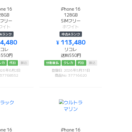
one 16
iPhone 16
28GB
128GB
Mフリー
SIMフリー
ワイト
ホワイト
Aランク
中古Aランク
14,480
¥ 113,480
リコレ
リコレ
550円
送料550円
レカ
代引
振込
分割後払
クレカ
代引
振込
026年6月2日
登録日: 2026年5月31日
 37768552
商品No: 37716620
one 16
iPhone 16