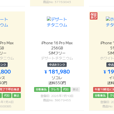
商品No: 37769043
保証
あり
 Pro Max
iPhone 16 Pro Max
iPhone 
GB
256GB
5
フリー
SIMフリー
SI
タニウム
デザートチタニウム
ホワイ
ランク
中古Bランク
中古
,800
¥ 181,980
¥ 1
シス
リコレ
イ
40円
送料550円
送料
済完了で即日発送
分割後払
クレカ
代引
振込
午前10時迄に
カ
代引
振込
分割後払
ク
登録日: 2026年7月10日
商品No: 38679455
26年7月4日
登録日: 2
600085
商品No: