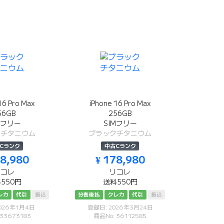
16 Pro Max
iPhone 16 Pro Max
56GB
256GB
Mフリー
SIMフリー
クチタニウム
ブラックチタニウム
Cランク
中古Cランク
78,980
¥ 178,980
リコレ
リコレ
550円
送料550円
レカ
代引
振込
分割後払
クレカ
代引
振込
026年1月4日
登録日: 2026年3月24日
 33673183
商品No: 36112585