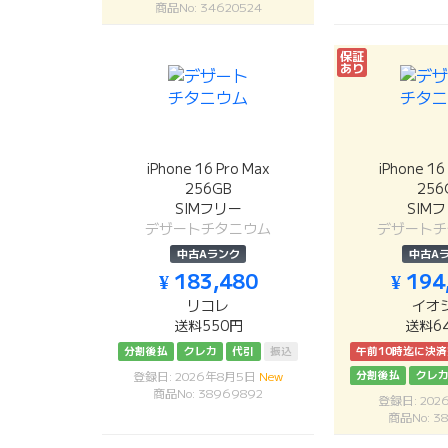
商品No: 34620524
保証
あり
iPhone 16 Pro Max
iPhone 16
256GB
256
SIMフリー
SIM
デザートチタニウム
デザートチ
中古Aランク
中古A
¥ 183,480
¥ 194
リコレ
イオ
送料550円
送料6
分割後払
クレカ
代引
振込
午前10時迄に決
分割後払
クレ
登録日: 2026年8月5日
New
商品No: 38969892
登録日: 20
商品No: 38