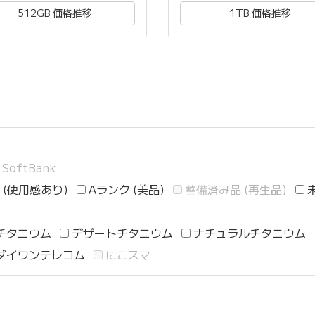
512GB 価格推移
1TB 価格推移
SoftBank
 (使用感あり)
Aランク (美品)
整備済み品 (再生品)
チタニウム
デザートチタニウム
ナチュラルチタニウム
ダイワンテレコム
にこスマ