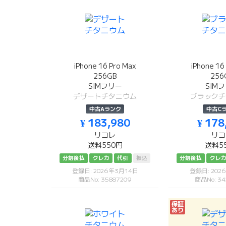
iPhone 16 Pro Max
iPhone 16
256GB
256
SIMフリー
SIM
デザートチタニウム
ブラックチ
中古Aランク
中古C
¥ 183,980
¥ 178
リコレ
リコ
送料550円
送料5
分割後払
クレカ
代引
振込
分割後払
クレ
登録日: 2026年3月14日
登録日: 202
商品No: 35887209
商品No: 34
保証
あり