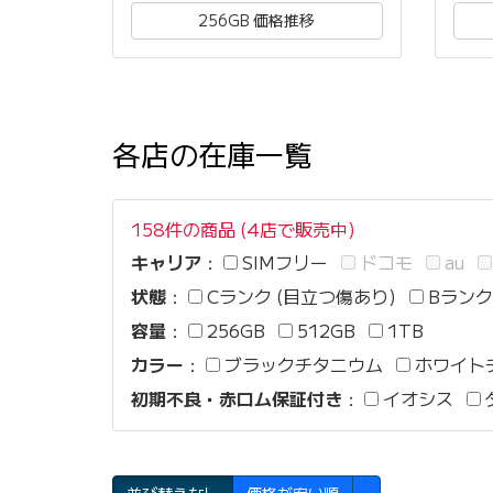
256GB 価格推移
各店の在庫一覧
158件の商品 (4店で販売中)
キャリア
：
SIMフリー
ドコモ
au
状態
：
Cランク (目立つ傷あり)
Bランク
容量
：
256GB
512GB
1TB
カラー
：
ブラックチタニウム
ホワイト
初期不良・赤ロム保証付き
：
イオシス