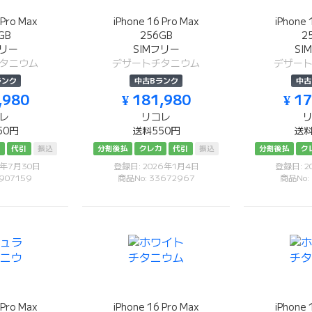
 Pro Max
iPhone 16 Pro Max
iPhone 
GB
256GB
2
フリー
SIMフリー
SI
タニウム
デザートチタニウム
デザー
ランク
中古Bランク
中古
,980
¥ 181,980
¥ 1
レ
リコレ
50円
送料550円
送料
カ
代引
振込
分割後払
クレカ
代引
振込
分割後払
ク
6年7月30日
登録日: 2026年1月4日
登録日: 2
907159
商品No: 33672967
商品No:
 Pro Max
iPhone 16 Pro Max
iPhone 