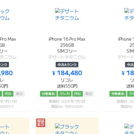
 Pro Max
iPhone 16 Pro Max
iPhone 
GB
256GB
2
フリー
SIMフリー
SI
タニウム
デザートチタニウム
デザー
ランク
中古Aランク
中古
,980
¥ 184,480
¥ 1
レ
リコレ
50円
送料550円
送料
カ
代引
振込
分割後払
クレカ
代引
振込
分割後払
ク
6年1月21日
登録日: 2026年7月1日
登録日: 2
283657
商品No: 38556820
商品No:
保証
あり