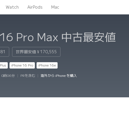
Watch
AirPods
Mac
 16 Pro Max
中古最安値
481
世界最安値
¥ 170,555
Plus
iPhone 16 Pro
iPhone 16e
 0時06分
|
PRを含む
|
海外から iPhone を購入