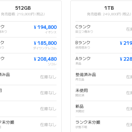
512GB
1TB
発売価格: 219,800円 (税込)
発売価格: 249,800円 (税込)
ンク
¥ 194,800
Cランク
在
傷あり
目立つ傷あり
イオシス
ンク
¥ 185,800
Bランク
¥ 21
あり
使用感あり
ダイワンテレコム
ンク
¥ 208,480
Aランク
¥ 22
美品
リコレ
済み品
整備済み品
在庫なし
在
再生品
用
未使用
在庫なし
在
開封済
新品
在庫なし
在
未開封
ク未分類
ランク未分類
在庫なし
在
明
状態不明