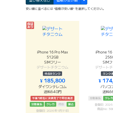
並び替えなし
価格が安い順
安い順に並べるには "価格が安い順" を選択してください。
保証
あり
iPhone 16 Pro Max
iPhone 16
512GB
256
SIMフリー
SIM
デザートチタニウム
デザートチ
中古Bランク
ランク
¥ 185,800
¥ 174
ダイワンテレコム
パソコ
送料640円
送料6
午後1時迄に決済完了で即日発送
分割後払
クレ
分割後払
クレカ
代引
振込
登録日: 202
商品No: 38
登録日: 2026年1月31日