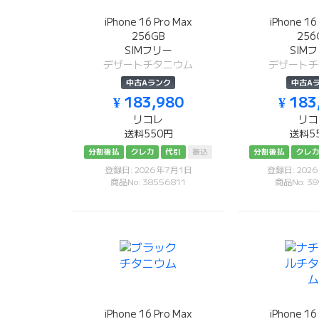
iPhone 16 Pro Max
iPhone 16
256GB
256
SIMフリー
SIM
デザートチタニウム
デザートチ
中古Aランク
中古A
¥ 183,980
¥ 183
リコレ
リコ
送料550円
送料5
分割後払
クレカ
代引
振込
分割後払
クレ
登録日: 2026年7月1日
登録日: 202
商品No: 38556811
商品No: 38
iPhone 16 Pro Max
iPhone 16