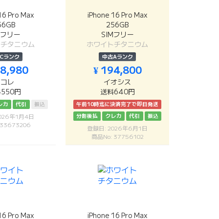
16 Pro Max
iPhone 16 Pro Max
56GB
256GB
Mフリー
SIMフリー
トチタニウム
ホワイトチタニウム
Cランク
中古Aランク
78,980
¥ 194,800
リコレ
イオシス
550円
送料640円
レカ
代引
振込
午前10時迄に決済完了で即日発送
分割後払
クレカ
代引
振込
026年1月4日
 33673206
登録日: 2026年6月1日
商品No: 37756102
16 Pro Max
iPhone 16 Pro Max