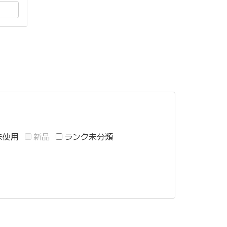
未使用
新品
ランク未分類