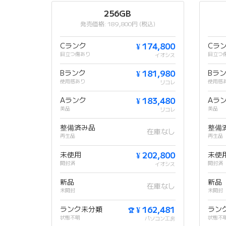
256GB
発売価格: 189,800円 (税込)
Cランク
¥ 174,800
Cラ
目立つ傷あり
目立つ
イオシス
Bランク
¥ 181,980
Bラ
使用感あり
使用感
リコレ
Aランク
¥ 183,480
Aラ
美品
美品
リコレ
整備済み品
整備
在庫なし
再生品
再生品
未使用
¥ 202,800
未使
開封済
開封済
イオシス
新品
新品
在庫なし
未開封
未開封
ランク未分類
¥ 162,481
ラン
🏆
状態不明
状態不
パソコン工房