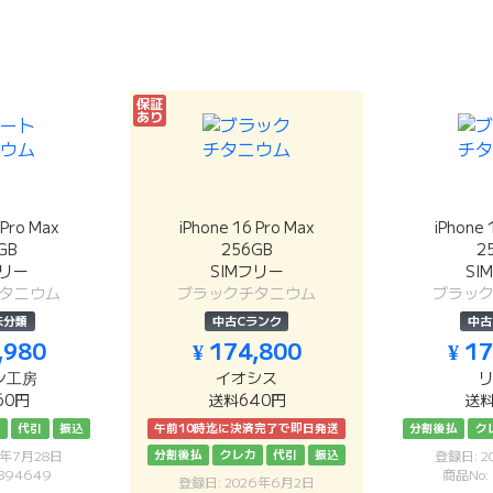
保証
あり
 Pro Max
iPhone 16 Pro Max
iPhone 
GB
256GB
2
フリー
SIMフリー
SI
タニウム
ブラックチタニウム
ブラッ
未分類
中古Cランク
中古
,980
¥ 174,800
¥ 1
ン工房
イオシス
60円
送料640円
送料
カ
代引
振込
午前10時迄に決済完了で即日発送
分割後払
ク
分割後払
クレカ
代引
振込
6年7月28日
登録日: 2
894649
商品No:
登録日: 2026年6月2日