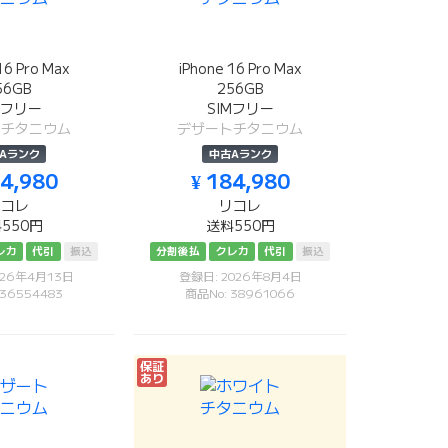
16 Pro Max
iPhone 16 Pro Max
56GB
256GB
Mフリー
SIMフリー
トチタニウム
デザートチタニウム
Aランク
中古Aランク
84,980
¥ 184,980
リコレ
リコレ
550円
送料550円
レカ
代引
振込
分割後払
クレカ
代引
振込
026年4月13日
登録日: 2026年8月4日
 36554483
商品No: 38961066
保証
あり