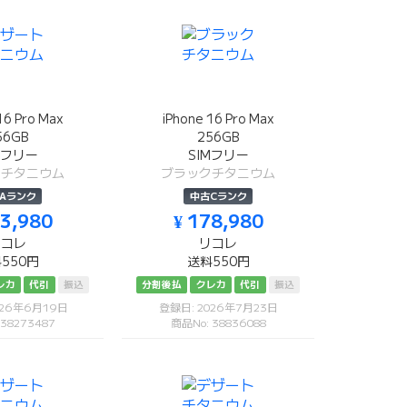
16 Pro Max
iPhone 16 Pro Max
56GB
256GB
Mフリー
SIMフリー
トチタニウム
ブラックチタニウム
Aランク
中古Cランク
83,980
¥ 178,980
リコレ
リコレ
550円
送料550円
レカ
代引
振込
分割後払
クレカ
代引
振込
026年6月19日
登録日: 2026年7月23日
 38273487
商品No: 38836088