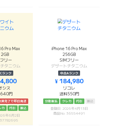
16 Pro Max
iPhone 16 Pro Max
12GB
256GB
Mフリー
SIMフリー
トチタニウム
デザートチタニウム
Cランク
中古Aランク
94,800
¥ 184,980
オシス
リコレ
640円
送料550円
決済完了で即日発送
分割後払
クレカ
代引
振込
レカ
代引
振込
登録日: 2026年4月13日
商品No: 36554491
026年6月2日
 37782695