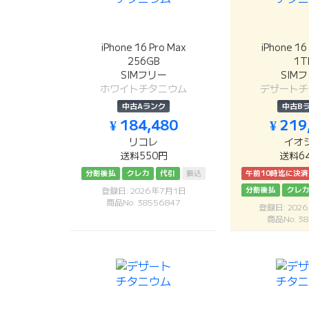
iPhone 16 Pro Max
iPhone 16
256GB
1T
SIMフリー
SIM
ホワイトチタニウム
デザートチ
中古Aランク
中古B
¥ 184,480
¥ 219
リコレ
イオ
送料550円
送料6
分割後払
クレカ
代引
振込
午前10時迄に決
分割後払
クレ
登録日: 2026年7月1日
商品No: 38556847
登録日: 202
商品No: 38