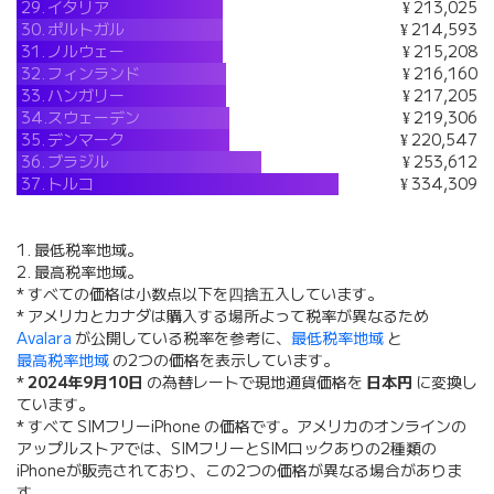
29.
イタリア
¥ 213,025
30.
ポルトガル
¥ 214,593
31.
ノルウェー
¥ 215,208
32.
フィンランド
¥ 216,160
33.
ハンガリー
¥ 217,205
34.
スウェーデン
¥ 219,306
35.
デンマーク
¥ 220,547
36.
ブラジル
¥ 253,612
37.
トルコ
¥ 334,309
1. 最低税率地域。
2. 最高税率地域。
* すべての価格は小数点以下を四捨五入しています。
* アメリカとカナダは購入する場所よって税率が異なるため
Avalara
が公開している税率を参考に、
最低税率地域
と
最高税率地域
の2つの価格を表示しています。
*
2024年9月10日
の為替レートで現地通貨価格を
日本円
に変換し
ています。
* すべて SIMフリーiPhone の価格です。アメリカのオンラインの
アップルストアでは、SIMフリーとSIMロックありの2種類の
iPhoneが販売されており、この2つの価格が異なる場合がありま
す。