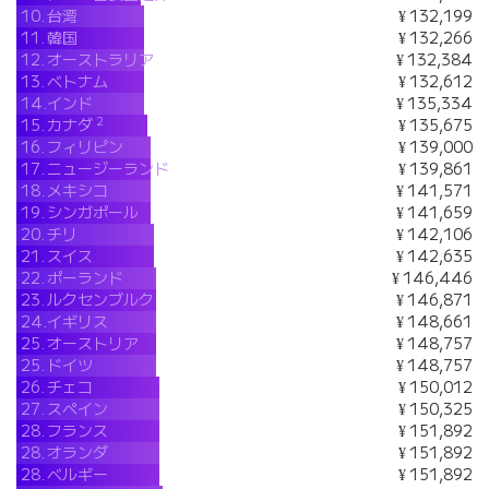
10.
台湾
¥ 132,199
11.
韓国
¥ 132,266
12.
オーストラリア
¥ 132,384
13.
ベトナム
¥ 132,612
14.
インド
¥ 135,334
2
15.
カナダ
¥ 135,675
16.
フィリピン
¥ 139,000
17.
ニュージーランド
¥ 139,861
18.
メキシコ
¥ 141,571
19.
シンガポール
¥ 141,659
20.
チリ
¥ 142,106
21.
スイス
¥ 142,635
22.
ポーランド
¥ 146,446
23.
ルクセンブルク
¥ 146,871
24.
イギリス
¥ 148,661
25.
オーストリア
¥ 148,757
25.
ドイツ
¥ 148,757
26.
チェコ
¥ 150,012
27.
スペイン
¥ 150,325
28.
フランス
¥ 151,892
28.
オランダ
¥ 151,892
28.
ベルギー
¥ 151,892