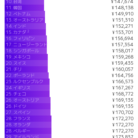
10.
台湾
¥ 147,674
11.
韓国
¥ 148,138
12.
ベトナム
¥ 149,910
13.
オーストラリア
¥ 151,310
14.
インド
¥ 152,271
2
15.
カナダ
¥ 153,701
16.
フィリピン
¥ 156,694
17.
ニュージーランド
¥ 157,354
18.
シンガポール
¥ 158,017
19.
メキシコ
¥ 159,268
20.
スイス
¥ 159,435
21.
チリ
¥ 160,057
22.
ポーランド
¥ 164,756
23.
ルクセンブルク
¥ 166,573
24.
イギリス
¥ 167,267
25.
チェコ
¥ 168,772
26.
オーストリア
¥ 169,135
26.
ドイツ
¥ 169,135
27.
スペイン
¥ 170,702
28.
フランス
¥ 172,270
28.
オランダ
¥ 172,270
28.
ベルギー
¥ 172,270
29.
アイルランド
¥ 173,837