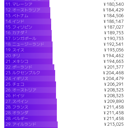
11.
マレーシア
¥ 180,340
12.
オーストラリア
¥ 184,429
13.
ベトナム
¥ 184,506
14.
インド
¥ 186,147
15.
フィリピン
¥ 187,027
2
16.
カナダ
¥ 189,753
17.
シンガポール
¥ 190,733
18.
ニュージーランド
¥ 192,341
19.
スイス
¥ 193,036
20.
チリ
¥ 194,462
21.
メキシコ
¥ 194,663
22.
ポーランド
¥ 201,377
23.
ルクセンブルク
¥ 204,468
24.
イギリス
¥ 204,479
25.
チェコ
¥ 206,291
26.
オーストリア
¥ 208,323
26.
ドイツ
¥ 208,323
27.
スペイン
¥ 209,890
28.
フランス
¥ 211,458
28.
オランダ
¥ 211,458
28.
ベルギー
¥ 211,458
29.
アイルランド
¥ 213,025