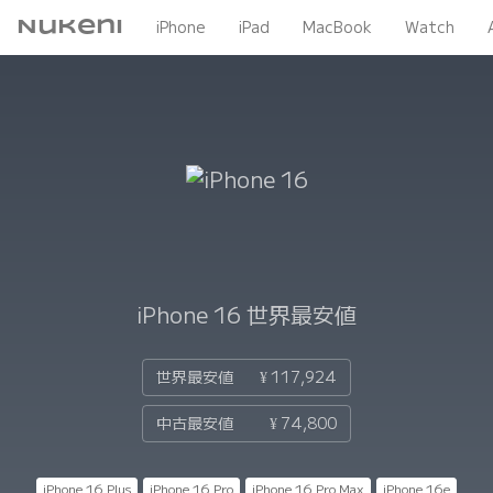
Nukeni
iPhone
iPad
MacBook
Watch
iPhone 16
世界最安値
世界最安値
¥ 117,924
中古最安値
¥ 74,800
iPhone 16 Plus
iPhone 16 Pro
iPhone 16 Pro Max
iPhone 16e