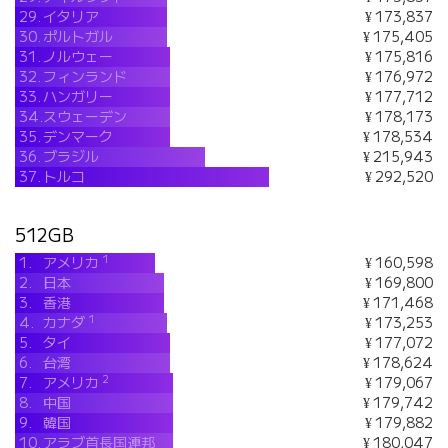
29.
イタリア
¥ 173,837
30.
ポルトガル
¥ 175,405
31.
ノルウェー
¥ 175,816
32.
フィンランド
¥ 176,972
33.
ハンガリー
¥ 177,712
34.
スウェーデン
¥ 178,173
35.
デンマーク
¥ 178,534
36.
ブラジル
¥ 215,943
37.
トルコ
¥ 292,520
512GB
1
1.
アメリカ
¥ 160,598
2.
日本
¥ 169,800
3.
香港
¥ 171,468
1
4.
カナダ
¥ 173,253
5.
タイ
¥ 177,072
6.
台湾
¥ 178,624
2
7.
アメリカ
¥ 179,067
8.
中国
¥ 179,742
9.
韓国
¥ 179,882
10.
アラブ首長国連邦
¥ 180,047