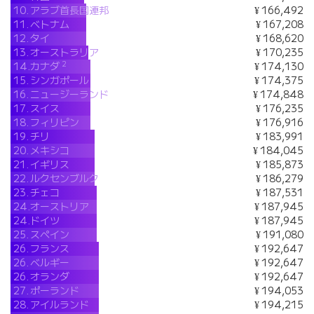
10.
アラブ首長国連邦
¥ 166,492
11.
ベトナム
¥ 167,208
12.
タイ
¥ 168,620
13.
オーストラリア
¥ 170,235
2
14.
カナダ
¥ 174,130
15.
シンガポール
¥ 174,375
16.
ニュージーランド
¥ 174,848
17.
スイス
¥ 176,235
18.
フィリピン
¥ 176,916
19.
チリ
¥ 183,991
20.
メキシコ
¥ 184,045
21.
イギリス
¥ 185,873
22.
ルクセンブルク
¥ 186,279
23.
チェコ
¥ 187,531
24.
オーストリア
¥ 187,945
24.
ドイツ
¥ 187,945
25.
スペイン
¥ 191,080
26.
フランス
¥ 192,647
26.
ベルギー
¥ 192,647
26.
オランダ
¥ 192,647
27.
ポーランド
¥ 194,053
28.
アイルランド
¥ 194,215