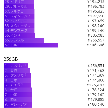
28.
イタリア
¥ 194,215
29.
ポルトガル
¥ 195,783
30.
ノルウェー
¥ 196,825
31.
フィンランド
¥ 197,350
32.
ハンガリー
¥ 197,459
33.
スウェーデン
¥ 198,740
34.
デンマーク
¥ 199,540
35.
インド
¥ 203,085
36.
ブラジル
¥ 263,657
37.
トルコ
¥ 346,846
256GB
1
1.
アメリカ
¥ 156,331
2.
香港
¥ 171,468
2
3.
アメリカ
¥ 174,309
4.
日本
¥ 174,800
1
5.
カナダ
¥ 175,447
6.
台湾
¥ 178,624
7.
中国
¥ 179,742
8.
韓国
¥ 179,882
9.
マレーシア
¥ 180,340