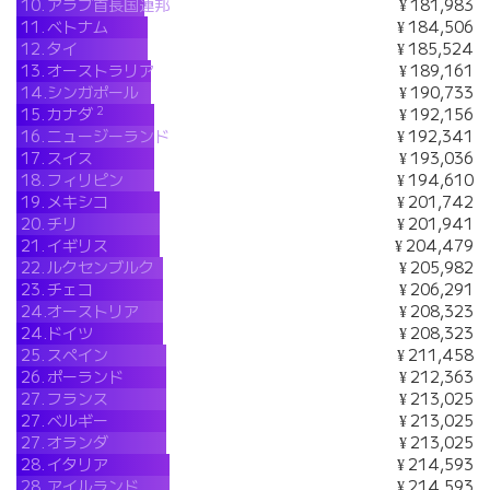
10.
アラブ首長国連邦
¥ 181,983
11.
ベトナム
¥ 184,506
12.
タイ
¥ 185,524
13.
オーストラリア
¥ 189,161
14.
シンガポール
¥ 190,733
2
15.
カナダ
¥ 192,156
16.
ニュージーランド
¥ 192,341
17.
スイス
¥ 193,036
18.
フィリピン
¥ 194,610
19.
メキシコ
¥ 201,742
20.
チリ
¥ 201,941
21.
イギリス
¥ 204,479
22.
ルクセンブルク
¥ 205,982
23.
チェコ
¥ 206,291
24.
オーストリア
¥ 208,323
24.
ドイツ
¥ 208,323
25.
スペイン
¥ 211,458
26.
ポーランド
¥ 212,363
27.
フランス
¥ 213,025
27.
ベルギー
¥ 213,025
27.
オランダ
¥ 213,025
28.
イタリア
¥ 214,593
28.
アイルランド
¥ 214,593