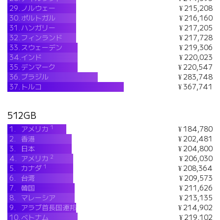
29.
ノルウェー
¥ 215,208
30.
ポルトガル
¥ 216,160
31.
ハンガリー
¥ 217,205
32.
フィンランド
¥ 217,728
33.
スウェーデン
¥ 219,306
34.
インド
¥ 220,023
35.
デンマーク
¥ 220,547
36.
ブラジル
¥ 283,748
37.
トルコ
¥ 367,741
512GB
1
1.
アメリカ
¥ 184,780
2.
香港
¥ 202,481
3.
日本
¥ 204,800
2
4.
アメリカ
¥ 206,030
1
5.
カナダ
¥ 208,364
6.
台湾
¥ 209,573
7.
韓国
¥ 211,626
8.
マレーシア
¥ 213,135
9.
アラブ首長国連邦
¥ 214,902
10.
ベトナム
¥ 219,102