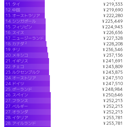
11.
タイ
¥ 219,333
12.
中国
¥ 219,690
13.
オーストラリア
¥ 222,280
14.
シンガポール
¥ 223,449
15.
フィリピン
¥ 224,943
16.
スイス
¥ 226,636
17.
ニュージーランド
¥ 227,328
2
18.
カナダ
¥ 228,208
19.
チリ
¥ 236,346
20.
メキシコ
¥ 237,136
21.
イギリス
¥ 241,691
22.
チェコ
¥ 243,809
23.
ルクセンブルク
¥ 243,875
24.
オーストリア
¥ 247,510
24.
ドイツ
¥ 247,510
25.
ポーランド
¥ 248,984
26.
スペイン
¥ 250,646
27.
フランス
¥ 252,213
27.
ベルギー
¥ 252,213
27.
オランダ
¥ 252,213
28.
イタリア
¥ 253,781
28.
アイルランド
¥ 253,781