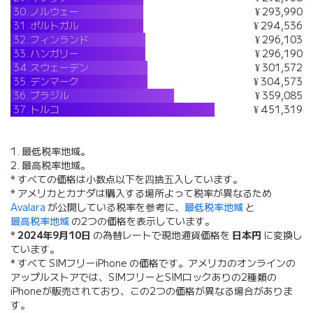
30.
ノルウェー
¥ 293,990
31.
ポルトガル
¥ 294,536
32.
フィンランド
¥ 296,103
33.
ハンガリー
¥ 296,190
34.
スウェーデン
¥ 301,572
35.
デンマーク
¥ 304,573
36.
ブラジル
¥ 359,085
37.
トルコ
¥ 451,319
1. 最低税率地域。
2. 最高税率地域。
* すべての価格は小数点以下を四捨五入しています。
* アメリカとカナダは購入する場所よって税率が異なるため
Avalara
が公開している税率を参考に、
最低税率地域
と
最高税率地域
の2つの価格を表示しています。
*
2024年9月10日
の為替レートで現地通貨価格を
日本円
に変換し
ています。
* すべて SIMフリーiPhone の価格です。アメリカのオンラインの
アップルストアでは、SIMフリーとSIMロックありの2種類の
iPhoneが販売されており、この2つの価格が異なる場合がありま
す。