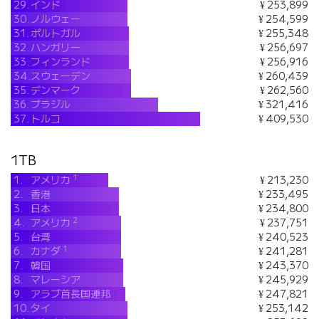
29.
インド
¥ 253,899
30.
ノルウェー
¥ 254,599
31.
ポルトガル
¥ 255,348
32.
ハンガリー
¥ 256,697
33.
フィンランド
¥ 256,916
34.
スウェーデン
¥ 260,439
35.
デンマーク
¥ 262,560
36.
ブラジル
¥ 321,416
37.
トルコ
¥ 409,530
1TB
1
1.
アメリカ
¥ 213,230
2.
香港
¥ 233,495
3.
日本
¥ 234,800
2
4.
アメリカ
¥ 237,751
5.
台湾
¥ 240,523
1
6.
カナダ
¥ 241,281
7.
韓国
¥ 243,370
8.
マレーシア
¥ 245,929
9.
アラブ首長国連邦
¥ 247,821
10.
タイ
¥ 253,142