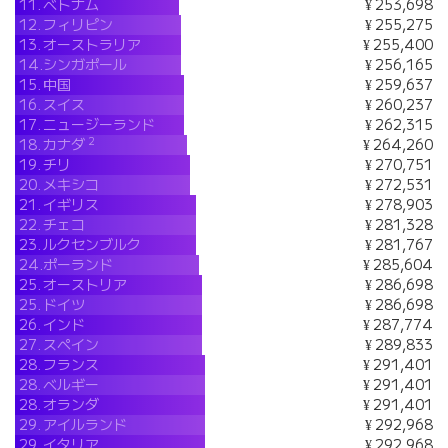
11.
ベトナム
¥ 253,698
12.
フィリピン
¥ 255,275
13.
オーストラリア
¥ 255,400
14.
シンガポール
¥ 256,165
15.
中国
¥ 259,637
16.
スイス
¥ 260,237
17.
ニュージーランド
¥ 262,315
2
18.
カナダ
¥ 264,260
19.
チリ
¥ 270,751
20.
メキシコ
¥ 272,531
21.
イギリス
¥ 278,903
22.
チェコ
¥ 281,328
23.
ルクセンブルク
¥ 281,767
24.
ポーランド
¥ 285,604
25.
オーストリア
¥ 286,698
25.
ドイツ
¥ 286,698
26.
インド
¥ 287,774
27.
スペイン
¥ 289,833
28.
フランス
¥ 291,401
28.
ベルギー
¥ 291,401
28.
オランダ
¥ 291,401
29.
アイルランド
¥ 292,968
29.
イタリア
¥ 292,968