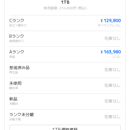
1TB
発売価格: 234,800円 (税込)
Cランク
¥ 129,800
目立つ傷あり
ダイワンテレコム
Bランク
在庫なし
使用感あり
Aランク
¥ 163,980
美品
リコレ
整備済み品
在庫なし
再生品
未使用
在庫なし
開封済
新品
在庫なし
未開封
ランク未分類
在庫なし
状態不明
1TB 価格推移