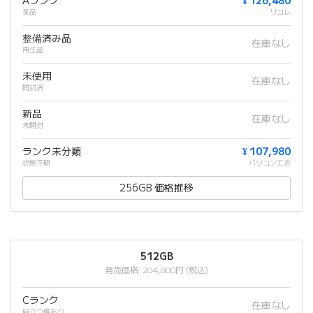
Aランク
¥ 126,480
美品
リコレ
整備済み品
在庫なし
再生品
未使用
在庫なし
開封済
新品
在庫なし
未開封
ランク未分類
¥ 107,980
状態不明
パソコン工房
256GB 価格推移
512GB
発売価格: 204,800円 (税込)
Cランク
在庫なし
目立つ傷あり