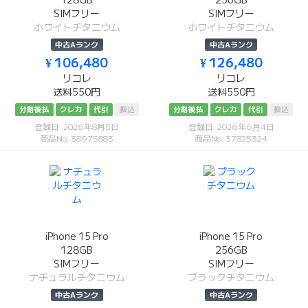
128GB
256GB
SIMフリー
SIMフリー
ホワイトチタニウム
ホワイトチタニウム
中古Aランク
中古Aランク
¥ 106,480
¥ 126,480
リコレ
リコレ
送料550円
送料550円
分割後払
クレカ
代引
振込
分割後払
クレカ
代引
振込
登録日: 2026年8月5日
登録日: 2026年6月4日
商品No: 38975883
商品No: 37825324
iPhone 15 Pro
iPhone 15 Pro
128GB
256GB
SIMフリー
SIMフリー
ナチュラルチタニウム
ブラックチタニウム
中古Aランク
中古Aランク