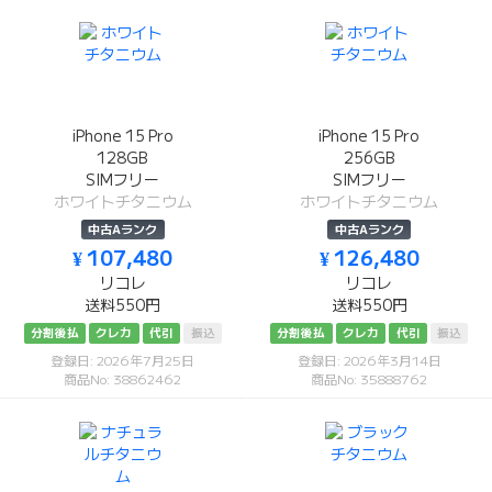
iPhone 15 Pro
iPhone 15 Pro
128GB
256GB
SIMフリー
SIMフリー
ホワイトチタニウム
ホワイトチタニウム
中古Aランク
中古Aランク
¥ 107,480
¥ 126,480
リコレ
リコレ
送料550円
送料550円
分割後払
クレカ
代引
振込
分割後払
クレカ
代引
振込
登録日: 2026年7月25日
登録日: 2026年3月14日
商品No: 38862462
商品No: 35888762