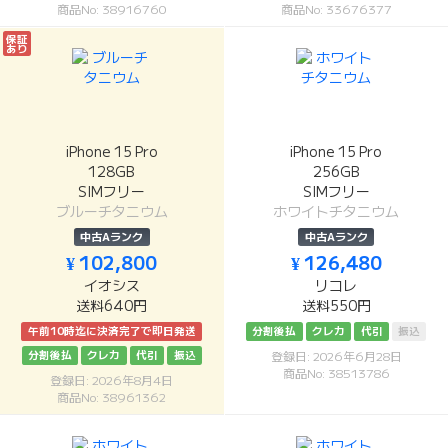
商品No: 38916760
商品No: 33676377
保証
あり
iPhone 15 Pro
iPhone 15 Pro
128GB
256GB
SIMフリー
SIMフリー
ブルーチタニウム
ホワイトチタニウム
中古Aランク
中古Aランク
¥ 102,800
¥ 126,480
イオシス
リコレ
送料640円
送料550円
午前10時迄に決済完了で即日発送
分割後払
クレカ
代引
振込
分割後払
クレカ
代引
振込
登録日: 2026年6月28日
商品No: 38513786
登録日: 2026年8月4日
商品No: 38961362