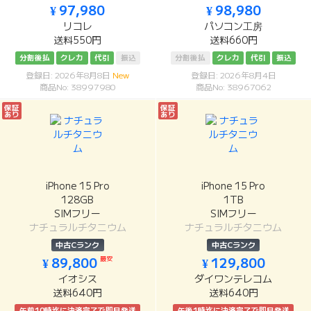
¥ 97,980
¥ 98,980
リコレ
パソコン工房
送料550円
送料660円
分割後払
クレカ
代引
振込
分割後払
クレカ
代引
振込
登録日: 2026年8月8日
New
登録日: 2026年8月4日
商品No: 38997980
商品No: 38967062
保証
保証
あり
あり
iPhone 15 Pro
iPhone 15 Pro
128GB
1TB
SIMフリー
SIMフリー
ナチュラルチタニウム
ナチュラルチタニウム
中古Cランク
中古Cランク
最安
¥ 89,800
¥ 129,800
イオシス
ダイワンテレコム
送料640円
送料640円
午前10時迄に決済完了で即日発送
午後1時迄に決済完了で即日発送