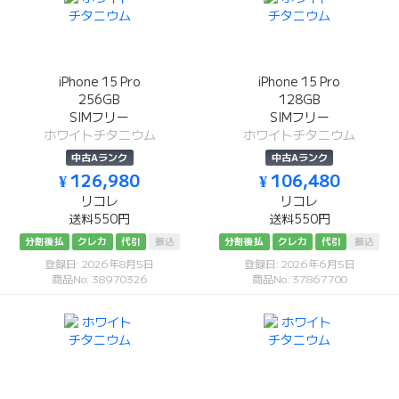
iPhone 15 Pro
iPhone 15 Pro
256GB
128GB
SIMフリー
SIMフリー
ホワイトチタニウム
ホワイトチタニウム
中古Aランク
中古Aランク
¥ 126,980
¥ 106,480
リコレ
リコレ
送料550円
送料550円
分割後払
クレカ
代引
振込
分割後払
クレカ
代引
振込
登録日: 2026年8月5日
登録日: 2026年6月5日
商品No: 38970326
商品No: 37867700