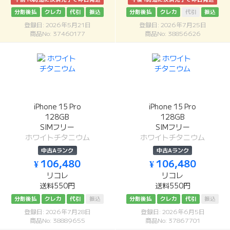
分割後払
クレカ
代引
振込
分割後払
クレカ
代引
振込
登録日: 2026年5月21日
登録日: 2026年7月25日
商品No: 37460177
商品No: 38856626
iPhone 15 Pro
iPhone 15 Pro
128GB
128GB
SIMフリー
SIMフリー
ホワイトチタニウム
ホワイトチタニウム
中古Aランク
中古Aランク
¥ 106,480
¥ 106,480
リコレ
リコレ
送料550円
送料550円
分割後払
クレカ
代引
振込
分割後払
クレカ
代引
振込
登録日: 2026年7月28日
登録日: 2026年6月5日
商品No: 38889655
商品No: 37867701