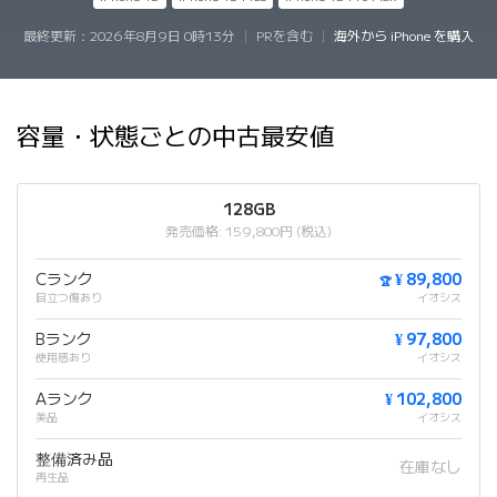
最終更新：
2026年8月9日 0時13分
|
PRを含む
|
海外から iPhone を購入
容量・状態ごとの中古最安値
128GB
発売価格: 159,800円 (税込)
Cランク
¥ 89,800
🏆
目立つ傷あり
イオシス
Bランク
¥ 97,800
使用感あり
イオシス
Aランク
¥ 102,800
美品
イオシス
整備済み品
在庫なし
再生品