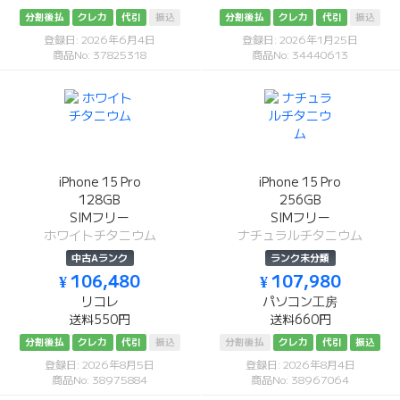
分割後払
クレカ
代引
振込
分割後払
クレカ
代引
振込
登録日: 2026年6月4日
登録日: 2026年1月25日
商品No: 37825318
商品No: 34440613
iPhone 15 Pro
iPhone 15 Pro
128GB
256GB
SIMフリー
SIMフリー
ホワイトチタニウム
ナチュラルチタニウム
中古Aランク
ランク未分類
¥ 106,480
¥ 107,980
リコレ
パソコン工房
送料550円
送料660円
分割後払
クレカ
代引
振込
分割後払
クレカ
代引
振込
登録日: 2026年8月5日
登録日: 2026年8月4日
商品No: 38975884
商品No: 38967064