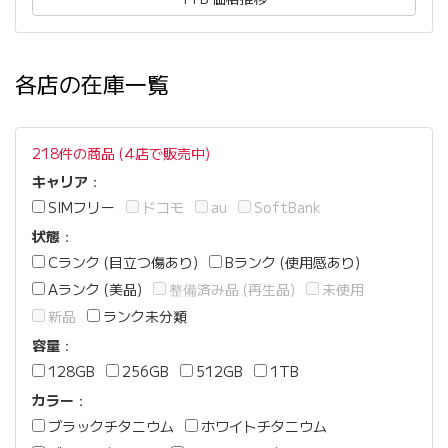
各店の在庫一覧
218件の商品 (4店で販売中)
キャリア
：
SIMフリー
ドコモ
au
SoftBank
状態
：
Cランク (目立つ傷あり)
Bランク (使用感あり)
Aランク (美品)
整備済み品 (再生品)
未使用
新品
ランク未分類
容量
：
128GB
256GB
512GB
1TB
カラー
：
ブラックチタニウム
ホワイトチタニウム