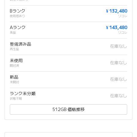
Bランク
¥ 132,480
使用感あり
リコレ
Aランク
¥ 143,480
美品
リコレ
整備済み品
在庫なし
再生品
未使用
在庫なし
開封済
新品
在庫なし
未開封
ランク未分類
在庫なし
状態不明
512GB 価格推移