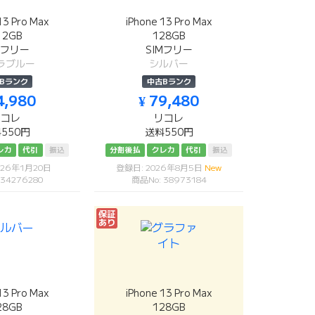
13 Pro Max
iPhone 13 Pro Max
12GB
128GB
Mフリー
SIMフリー
ラブルー
シルバー
Bランク
中古Bランク
4,980
¥ 79,480
リコレ
リコレ
550円
送料550円
レカ
代引
振込
分割後払
クレカ
代引
振込
026年1月20日
登録日: 2026年8月5日
New
 34276280
商品No: 38973184
保証
あり
13 Pro Max
iPhone 13 Pro Max
28GB
128GB