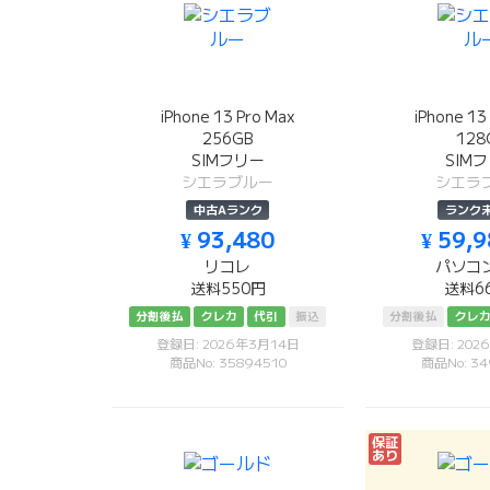
iPhone 13 Pro Max
iPhone 13
256GB
128
SIMフリー
SIM
シエラブルー
シエラ
中古Aランク
ランク
¥ 93,480
¥ 59,
リコレ
パソコ
送料550円
送料6
分割後払
クレカ
代引
振込
分割後払
クレ
登録日: 2026年3月14日
登録日: 202
商品No: 35894510
商品No: 34
保証
あり