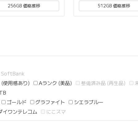
256GB 価格推移
512GB 価格推移
SoftBank
 (使用感あり)
Aランク (美品)
整備済み品 (再生品)
TB
ゴールド
グラファイト
シエラブルー
ダイワンテレコム
にこスマ