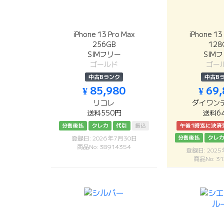
iPhone 13 Pro Max
iPhone 13
256GB
128
SIMフリー
SIM
ゴールド
ゴー
中古Bランク
中古B
¥ 85,980
¥ 69
リコレ
ダイワン
送料550円
送料6
分割後払
クレカ
代引
振込
午後1時迄に決済
分割後払
クレ
登録日: 2026年7月30日
商品No: 38914354
登録日: 202
商品No: 31