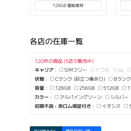
128GB 価格推移
各店の在庫一覧
120件の商品 (5店で販売中)
キャリア
：
SIMフリー
ドコモ
au
状態
：
Cランク (目立つ傷あり)
Bランク
容量
：
128GB
256GB
512GB
1
カラー
：
アルパイングリーン
シルバー
初期不良・赤ロム保証付き
：
イオシス