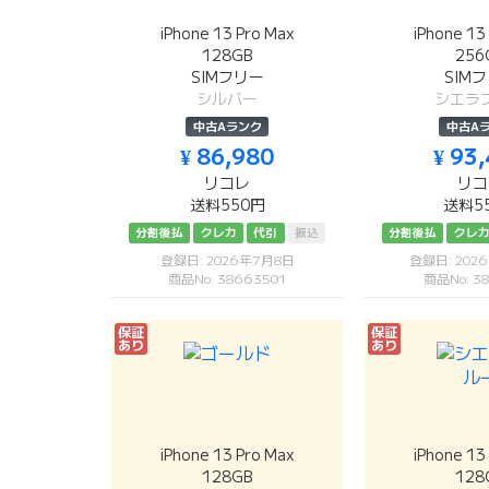
iPhone 13 Pro Max
iPhone 13
128GB
256
SIMフリー
SIM
シルバー
シエラ
中古Aランク
中古A
¥ 86,980
¥ 93
リコレ
リコ
送料550円
送料5
分割後払
クレカ
代引
振込
分割後払
クレ
登録日: 2026年7月8日
登録日: 202
商品No: 38663501
商品No: 38
保証
保証
あり
あり
iPhone 13 Pro Max
iPhone 13
128GB
128