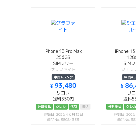
iPhone 13 Pro Max
iPhone 13
256GB
128
SIMフリー
SIM
グラファイト
シエラ
中古Aランク
中古A
¥ 93,480
¥ 86
リコレ
リコ
送料550円
送料5
分割後払
クレカ
代引
振込
分割後払
クレ
登録日: 2026年6月12日
登録日: 202
商品No: 38084333
商品No: 38