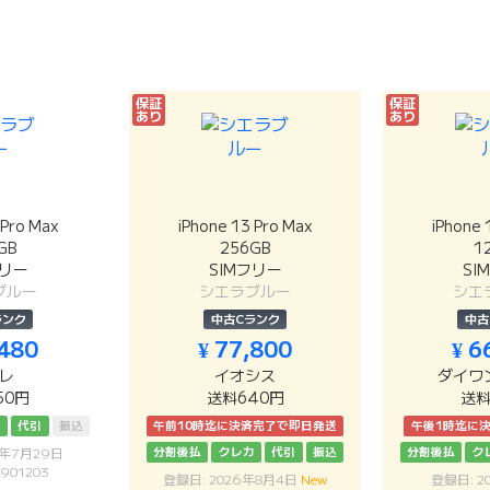
保証
保証
あり
あり
 Pro Max
iPhone 13 Pro Max
iPhone 
GB
256GB
1
フリー
SIMフリー
SI
ブルー
シエラブルー
シエ
ランク
中古Cランク
中古
,480
¥ 77,800
¥ 6
レ
イオシス
ダイワ
50円
送料640円
送料
カ
代引
振込
午前10時迄に決済完了で即日発送
午後1時迄に
分割後払
クレカ
代引
振込
分割後払
ク
6年7月29日
901203
登録日: 2026年8月4日
New
登録日: 2