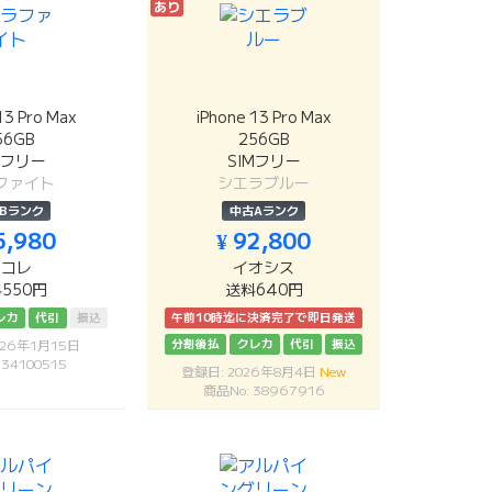
あり
13 Pro Max
iPhone 13 Pro Max
56GB
256GB
Mフリー
SIMフリー
ファイト
シエラブルー
Bランク
中古Aランク
5,980
¥ 92,800
リコレ
イオシス
550円
送料640円
レカ
代引
振込
午前10時迄に決済完了で即日発送
分割後払
クレカ
代引
振込
026年1月15日
 34100515
登録日: 2026年8月4日
New
商品No: 38967916