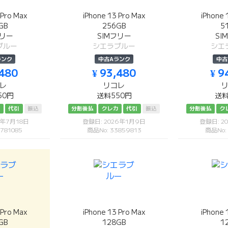
 Pro Max
iPhone 13 Pro Max
iPhone 
GB
256GB
5
フリー
SIMフリー
SI
ブルー
シエラブルー
シエ
ランク
中古Aランク
中古
,480
¥ 93,480
¥ 9
レ
リコレ
50円
送料550円
送料
カ
代引
振込
分割後払
クレカ
代引
振込
分割後払
ク
6年7月18日
登録日: 2026年1月9日
登録日: 2
781085
商品No: 33859813
商品No:
 Pro Max
iPhone 13 Pro Max
iPhone 
GB
128GB
1