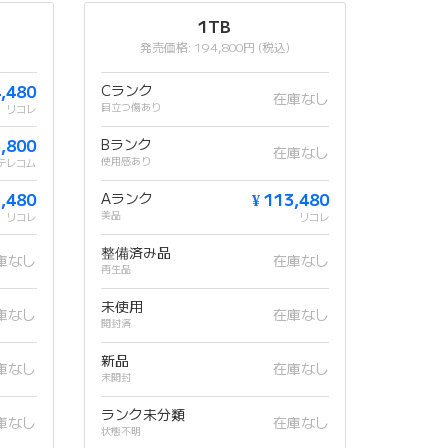
1TB
発売価格: 194,800円 (税込)
4,480
Cランク
在庫なし
目立つ傷あり
リコレ
3,800
Bランク
在庫なし
使用感あり
テレコム
2,480
Aランク
¥ 113,480
美品
リコレ
リコレ
整備済み品
庫なし
在庫なし
再生品
未使用
庫なし
在庫なし
開封済
新品
庫なし
在庫なし
未開封
ランク未分類
庫なし
在庫なし
状態不明