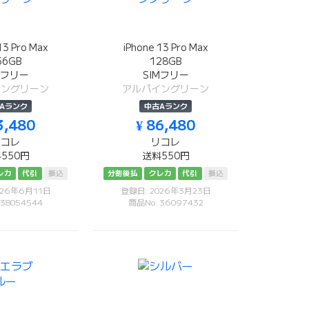
13 Pro Max
iPhone 13 Pro Max
56GB
128GB
Mフリー
SIMフリー
イングリーン
アルパイングリーン
Aランク
中古Aランク
3,480
¥ 86,480
リコレ
リコレ
550円
送料550円
レカ
代引
振込
分割後払
クレカ
代引
振込
026年6月11日
登録日: 2026年3月23日
 38054544
商品No: 36097432