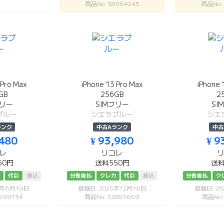
商品No: 38964245
商品No:
 Pro Max
iPhone 13 Pro Max
iPhone 
GB
256GB
2
フリー
SIMフリー
SI
ブルー
シエラブルー
シエ
ランク
中古Aランク
中古
,480
¥ 93,980
¥ 9
レ
リコレ
50円
送料550円
送料
カ
代引
振込
分割後払
クレカ
代引
振込
分割後払
ク
6年6月19日
登録日: 2025年12月16日
登録日: 20
299134
商品No: 32867659
商品No: