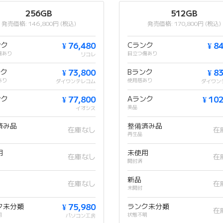
256GB
512GB
発売価格: 146,800円 (税込)
発売価格: 170,800円 (税込)
ンク
¥ 76,480
Cランク
¥ 8
傷あり
目立つ傷あり
リコレ
ンク
¥ 73,800
Bランク
¥ 8
あり
使用感あり
ダイワンテレコム
ダイワン
ンク
¥ 77,800
Aランク
¥ 10
美品
イオシス
済み品
整備済み品
在庫なし
在
再生品
用
未使用
在庫なし
在
開封済
新品
在庫なし
在
未開封
ク未分類
¥ 75,980
ランク未分類
在
明
状態不明
パソコン工房