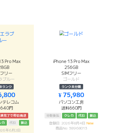
13 Pro Max
iPhone 13 Pro Max
28GB
256GB
Mフリー
SIMフリー
ラブルー
ゴールド
Bランク
ランク未分類
6,800
¥ 75,980
ンテレコム
パソコン工房
640円
送料660円
決済完了で即日発送
分割後払
クレカ
代引
振込
レカ
代引
振込
登録日: 2026年8月4日
New
商品No: 38968013
026年6月2日