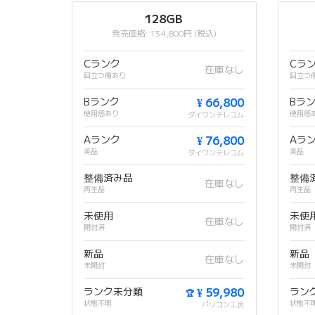
128GB
発売価格: 134,800円 (税込)
Cランク
Cラ
在庫なし
目立つ傷あり
目立つ
Bランク
¥ 66,800
Bラ
使用感あり
使用感
ダイワンテレコム
Aランク
¥ 76,800
Aラ
美品
美品
ダイワンテレコム
整備済み品
整備
在庫なし
再生品
再生品
未使用
未使
在庫なし
開封済
開封済
新品
新品
在庫なし
未開封
未開封
ランク未分類
¥ 59,980
ラン
🏆
状態不明
状態不
パソコン工房