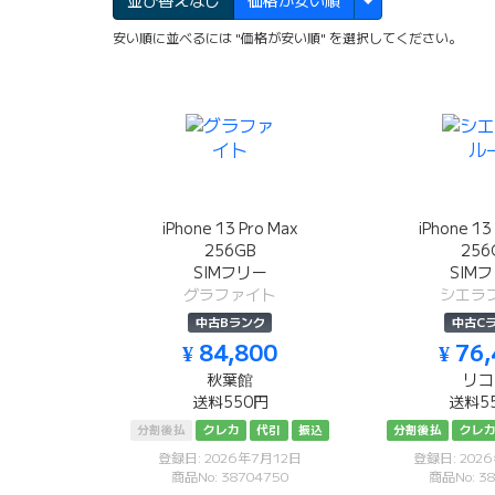
並び替えなし
価格が安い順
安い順に並べるには "価格が安い順" を選択してください。
iPhone 13 Pro Max
iPhone 13
256GB
256
SIMフリー
SIM
グラファイト
シエラ
中古Bランク
中古C
¥ 84,800
¥ 76
秋葉館
リコ
送料550円
送料5
分割後払
クレカ
代引
振込
分割後払
クレ
登録日: 2026年7月12日
登録日: 202
商品No: 38704750
商品No: 38