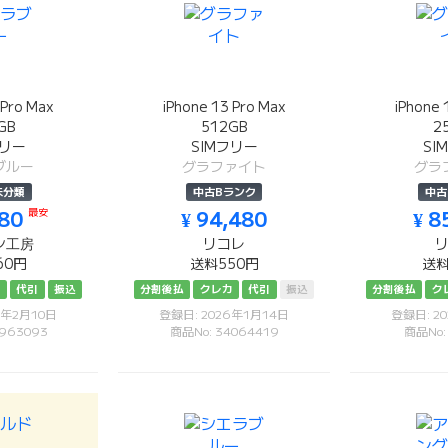
 Pro Max
iPhone 13 Pro Max
iPhone 
GB
512GB
2
フリー
SIMフリー
SI
ブルー
グラファイト
グラ
未分類
中古Bランク
中古
980
最安
¥ 94,480
¥ 8
ン工房
リコレ
60円
送料550円
送料
カ
代引
振込
分割後払
クレカ
代引
振込
分割後払
ク
6年2月10日
登録日: 2026年1月14日
登録日: 2
963093
商品No: 34064419
商品No: