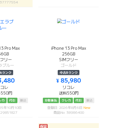
 37777554
13 Pro Max
iPhone 13 Pro Max
56GB
256GB
Mフリー
SIMフリー
ラブルー
ゴールド
Aランク
中古Bランク
3,480
¥ 85,980
リコレ
リコレ
550円
送料550円
レカ
代引
振込
分割後払
クレカ
代引
振込
25年10月10日
登録日: 2026年8月6日
New
 29851827
商品No: 38986400
保証