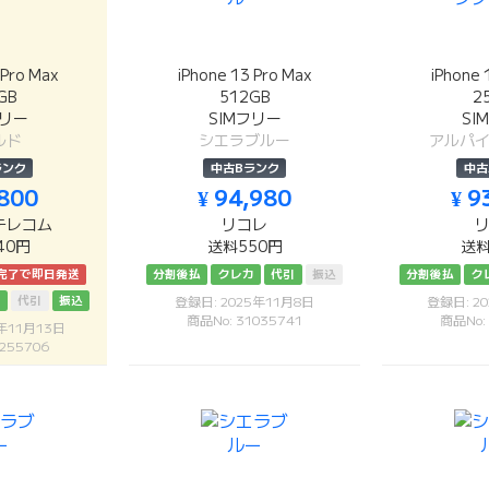
 Pro Max
iPhone 13 Pro Max
iPhone 
GB
512GB
2
フリー
SIMフリー
SI
ルド
シエラブルー
アルパ
ランク
中古Bランク
中古
,800
¥ 94,980
¥ 9
テレコム
リコレ
40円
送料550円
送料
完了で即日発送
分割後払
クレカ
代引
振込
分割後払
ク
カ
代引
振込
登録日: 2025年11月8日
登録日: 2
商品No: 31035741
商品No:
5年11月13日
255706