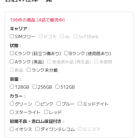
196件の商品 (4店で販売中)
キャリア
：
SIMフリー
ドコモ
au
SoftBank
状態
：
Cランク (目立つ傷あり)
Bランク (使用感あり)
Aランク (美品)
整備済み品 (再生品)
未使用
新品
ランク未分類
容量
：
128GB
256GB
512GB
カラー
：
グリーン
ピンク
ブルー
ミッドナイト
スターライト
レッド
初期不良・赤ロム保証付き
：
イオシス
ダイワンテレコム
にこスマ