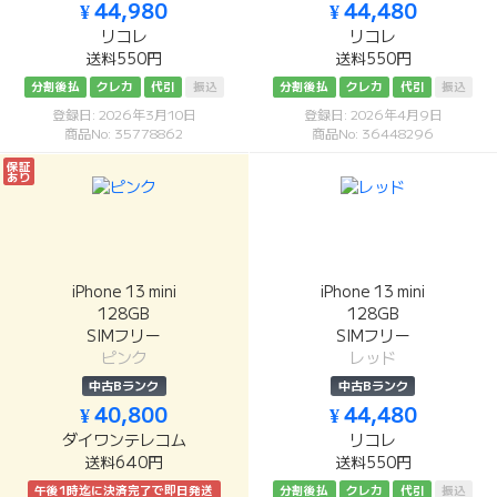
¥ 44,980
¥ 44,480
リコレ
リコレ
送料550円
送料550円
分割後払
クレカ
代引
振込
分割後払
クレカ
代引
振込
登録日: 2026年3月10日
登録日: 2026年4月9日
商品No: 35778862
商品No: 36448296
保証
あり
iPhone 13 mini
iPhone 13 mini
128GB
128GB
SIMフリー
SIMフリー
ピンク
レッド
中古Bランク
中古Bランク
¥ 40,800
¥ 44,480
ダイワンテレコム
リコレ
送料640円
送料550円
午後1時迄に決済完了で即日発送
分割後払
クレカ
代引
振込