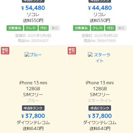
中古Bランク
中古Bランク
¥ 54,480
¥ 44,480
リコレ
リコレ
送料550円
送料550円
分割後払
クレカ
代引
振込
分割後払
クレカ
代引
振込
登録日: 2025年5月8日
登録日: 2026年8月2日
商品No: 20234207
商品No: 38941589
保証
保証
あり
あり
iPhone 13 mini
iPhone 13 mini
128GB
128GB
SIMフリー
SIMフリー
ブルー
スターライト
中古Bランク
中古Cランク
¥ 37,800
¥ 37,800
ダイワンテレコム
ダイワンテレコム
送料640円
送料640円