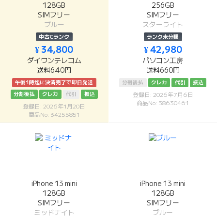
128GB
256GB
SIMフリー
SIMフリー
ブルー
スターライト
中古Cランク
ランク未分類
¥ 34,800
¥ 42,980
ダイワンテレコム
パソコン工房
送料640円
送料660円
午後1時迄に決済完了で即日発送
分割後払
クレカ
代引
振込
分割後払
クレカ
代引
振込
登録日: 2026年7月6日
商品No: 38630461
登録日: 2026年1月20日
商品No: 34255851
iPhone 13 mini
iPhone 13 mini
128GB
128GB
SIMフリー
SIMフリー
ミッドナイト
ブルー