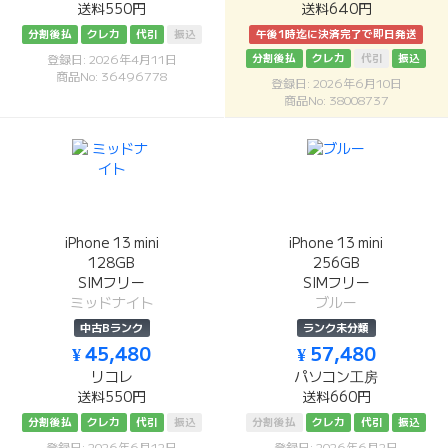
送料550円
送料640円
分割後払
クレカ
代引
振込
午後1時迄に決済完了で即日発送
分割後払
クレカ
代引
振込
登録日: 2026年4月11日
商品No: 36496778
登録日: 2026年6月10日
商品No: 38008737
iPhone 13 mini
iPhone 13 mini
128GB
256GB
SIMフリー
SIMフリー
ミッドナイト
ブルー
中古Bランク
ランク未分類
¥ 45,480
¥ 57,480
リコレ
パソコン工房
送料550円
送料660円
分割後払
クレカ
代引
振込
分割後払
クレカ
代引
振込
登録日: 2026年6月12日
登録日: 2026年6月2日