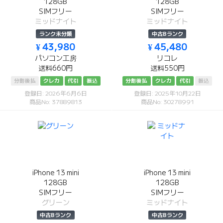
128GB
128GB
SIMフリー
SIMフリー
ミッドナイト
ミッドナイト
ランク未分類
中古Bランク
¥ 43,980
¥ 45,480
パソコン工房
リコレ
送料660円
送料550円
分割後払
クレカ
代引
振込
分割後払
クレカ
代引
振込
登録日: 2026年6月6日
登録日: 2025年10月22日
商品No: 37889813
商品No: 30278991
iPhone 13 mini
iPhone 13 mini
128GB
128GB
SIMフリー
SIMフリー
グリーン
ミッドナイト
中古Bランク
中古Bランク