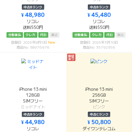
中古Bランク
中古Bランク
¥ 48,980
¥ 45,480
リコレ
リコレ
送料550円
送料550円
分割後払
クレカ
代引
振込
分割後払
クレカ
代引
振込
登録日: 2026年8月5日
New
登録日: 2026年3月10日
商品No: 38976976
商品No: 35792356
保証
あり
iPhone 13 mini
iPhone 13 mini
128GB
256GB
SIMフリー
SIMフリー
ミッドナイト
ピンク
中古Bランク
中古Cランク
¥ 44,980
¥ 50,800
リコレ
ダイワンテレコム