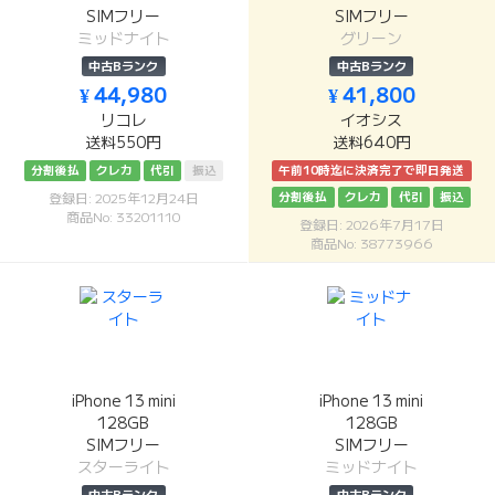
SIMフリー
SIMフリー
ミッドナイト
グリーン
中古Bランク
中古Bランク
¥ 44,980
¥ 41,800
リコレ
イオシス
送料550円
送料640円
分割後払
クレカ
代引
振込
午前10時迄に決済完了で即日発送
分割後払
クレカ
代引
振込
登録日: 2025年12月24日
商品No: 33201110
登録日: 2026年7月17日
商品No: 38773966
iPhone 13 mini
iPhone 13 mini
128GB
128GB
SIMフリー
SIMフリー
スターライト
ミッドナイト