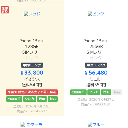
商品No: 38500660
保証
あり
iPhone 13 mini
iPhone 13 mini
128GB
256GB
SIMフリー
SIMフリー
レッド
ピンク
中古Bランク
中古Bランク
¥ 33,800
¥ 56,480
イオシス
リコレ
送料640円
送料550円
午前10時迄に決済完了で即日発送
分割後払
クレカ
代引
振込
分割後払
クレカ
代引
振込
登録日: 2026年6月27日
商品No: 38500896
登録日: 2026年7月23日
商品No: 38842607