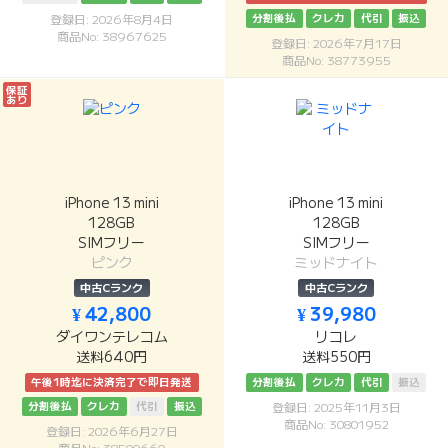
分割後払
クレカ
代引
振込
登録日: 2026年8月4日
商品No: 38967625
登録日: 2026年7月17日
商品No: 38773955
保証
あり
iPhone 13 mini
iPhone 13 mini
128GB
128GB
SIMフリー
SIMフリー
ピンク
ミッドナイト
中古Cランク
中古Cランク
¥ 42,800
¥ 39,980
ダイワンテレコム
リコレ
送料640円
送料550円
午後1時迄に決済完了で即日発送
分割後払
クレカ
代引
振込
分割後払
クレカ
代引
振込
登録日: 2025年11月3日
商品No: 30801952
登録日: 2026年6月27日