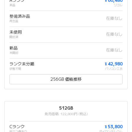
Aランク
¥ 60,480
美品
リコレ
整備済み品
在庫なし
再生品
未使用
在庫なし
開封済
新品
在庫なし
未開封
ランク未分類
¥ 42,980
状態不明
パソコン工房
256GB 価格推移
512GB
発売価格: 122,800円 (税込)
Cランク
¥ 53,800
目立つ傷あり
ダイワンテレコム