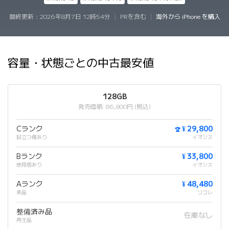
最終更新：
2026年8月7日 12時54分
|
PRを含む
|
海外から iPhone を購入
容量・状態ごとの中古最安値
128GB
発売価格: 86,800円 (税込)
Cランク
¥ 29,800
🏆
目立つ傷あり
イオシス
Bランク
¥ 33,800
使用感あり
イオシス
Aランク
¥ 48,480
美品
リコレ
整備済み品
在庫なし
再生品