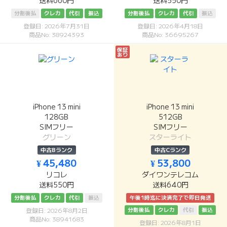
送料660円
送料550円
分割後払
クレカ
代引
振込
分割後払
クレカ
代引
振込
登録日: 2026年7月31日
登録日: 2026年4月18日
商品No: 38924393
商品No: 36695267
保証
あり
iPhone 13 mini
iPhone 13 mini
128GB
512GB
SIMフリー
SIMフリー
グリーン
スターライト
中古Bランク
中古Cランク
¥ 45,480
¥ 53,800
リコレ
ダイワンテレコム
送料550円
送料640円
分割後払
クレカ
代引
振込
午後1時迄に決済完了で即日発送
分割後払
クレカ
代引
振込
登録日: 2026年8月2日
商品No: 38941683
登録日: 2026年8月1日