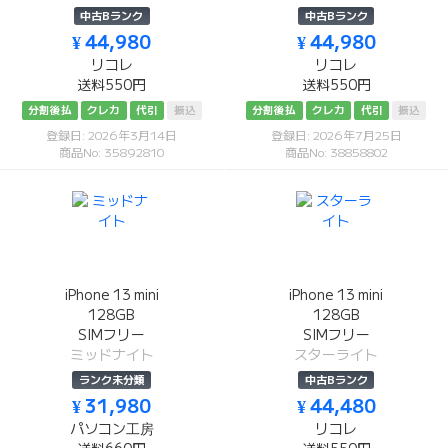
中古Bランク
中古Bランク
¥ 44,980
¥ 44,980
リコレ
リコレ
送料550円
送料550円
分割後払
クレカ
代引
振込
分割後払
クレカ
代引
振込
登録日: 2026年3月14日
登録日: 2026年7月25日
商品No: 35892810
商品No: 38858802
iPhone 13 mini
iPhone 13 mini
128GB
128GB
SIMフリー
SIMフリー
ミッドナイト
スターライト
ランク未分類
中古Bランク
¥ 31,980
¥ 44,480
パソコン工房
リコレ