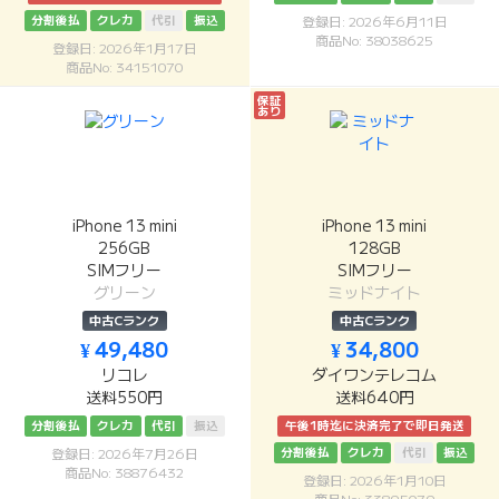
分割後払
クレカ
代引
振込
登録日: 2026年6月11日
商品No: 38038625
登録日: 2026年1月17日
商品No: 34151070
保証
あり
iPhone 13 mini
iPhone 13 mini
256GB
128GB
SIMフリー
SIMフリー
グリーン
ミッドナイト
中古Cランク
中古Cランク
¥ 49,480
¥ 34,800
リコレ
ダイワンテレコム
送料550円
送料640円
分割後払
クレカ
代引
振込
午後1時迄に決済完了で即日発送
分割後払
クレカ
代引
振込
登録日: 2026年7月26日
商品No: 38876432
登録日: 2026年1月10日