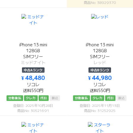
商品No: 38929370
iPhone 13 mini
iPhone 13 mini
128GB
128GB
SIMフリー
SIMフリー
ミッドナイト
レッド
中古Aランク
中古Bランク
¥ 48,480
¥ 44,980
リコレ
リコレ
送料550円
送料550円
分割後払
クレカ
代引
振込
分割後払
クレカ
代引
振込
登録日: 2025年10月28日
登録日: 2025年11月13日
商品No: 30521691
商品No: 31252925