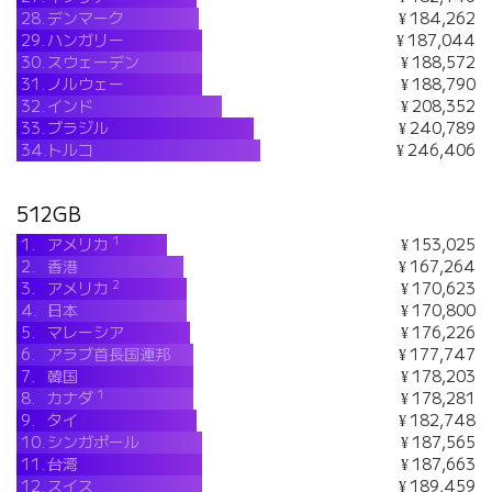
28.
デンマーク
¥ 184,262
29.
ハンガリー
¥ 187,044
30.
スウェーデン
¥ 188,572
31.
ノルウェー
¥ 188,790
32.
インド
¥ 208,352
33.
ブラジル
¥ 240,789
34.
トルコ
¥ 246,406
512GB
1
1.
アメリカ
¥ 153,025
2.
香港
¥ 167,264
2
3.
アメリカ
¥ 170,623
4.
日本
¥ 170,800
5.
マレーシア
¥ 176,226
6.
アラブ首長国連邦
¥ 177,747
7.
韓国
¥ 178,203
1
8.
カナダ
¥ 178,281
9.
タイ
¥ 182,748
10.
シンガポール
¥ 187,565
11.
台湾
¥ 187,663
12.
スイス
¥ 189,459