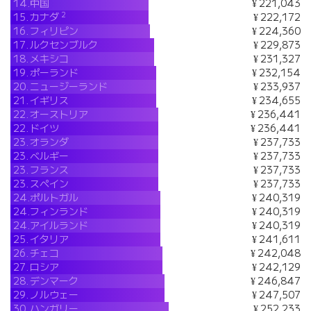
14.
中国
¥ 221,043
2
15.
カナダ
¥ 222,172
16.
フィリピン
¥ 224,360
17.
ルクセンブルク
¥ 229,873
18.
メキシコ
¥ 231,327
19.
ポーランド
¥ 232,154
20.
ニュージーランド
¥ 233,937
21.
イギリス
¥ 234,655
22.
オーストリア
¥ 236,441
22.
ドイツ
¥ 236,441
23.
オランダ
¥ 237,733
23.
ベルギー
¥ 237,733
23.
フランス
¥ 237,733
23.
スペイン
¥ 237,733
24.
ポルトガル
¥ 240,319
24.
フィンランド
¥ 240,319
24.
アイルランド
¥ 240,319
25.
イタリア
¥ 241,611
26.
チェコ
¥ 242,048
27.
ロシア
¥ 242,129
28.
デンマーク
¥ 246,847
29.
ノルウェー
¥ 247,507
30.
ハンガリー
¥ 252,233