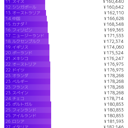
11.
スイス
¥ 160,440
12.
シンガポール
¥ 160,642
13.
オーストラリア
¥ 162,110
14.
中国
¥ 166,628
2
15.
カナダ
¥ 168,348
16.
フィリピン
¥ 169,365
17.
ニュージーランド
¥ 171,533
18.
ルクセンブルク
¥ 172,374
19.
イギリス
¥ 174,060
20.
ポーランド
¥ 175,524
21.
メキシコ
¥ 176,247
22.
オーストリア
¥ 176,975
22.
ドイツ
¥ 176,975
23.
オランダ
¥ 178,268
23.
ベルギー
¥ 178,268
23.
フランス
¥ 178,268
23.
スペイン
¥ 178,268
24.
チェコ
¥ 178,714
25.
ポルトガル
¥ 180,853
25.
フィンランド
¥ 180,853
25.
アイルランド
¥ 180,853
26.
ロシア
¥ 181,593
27.
イタリア
¥ 182,146