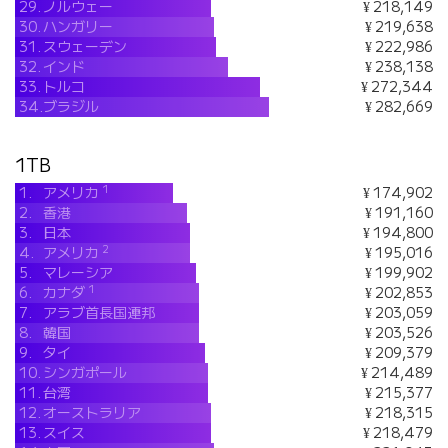
29.
ノルウェー
¥ 218,149
30.
ハンガリー
¥ 219,638
31.
スウェーデン
¥ 222,986
32.
インド
¥ 238,138
33.
トルコ
¥ 272,344
34.
ブラジル
¥ 282,669
1TB
1
1.
アメリカ
¥ 174,902
2.
香港
¥ 191,160
3.
日本
¥ 194,800
2
4.
アメリカ
¥ 195,016
5.
マレーシア
¥ 199,902
1
6.
カナダ
¥ 202,853
7.
アラブ首長国連邦
¥ 203,059
8.
韓国
¥ 203,526
9.
タイ
¥ 209,379
10.
シンガポール
¥ 214,489
11.
台湾
¥ 215,377
12.
オーストラリア
¥ 218,315
13.
スイス
¥ 218,479