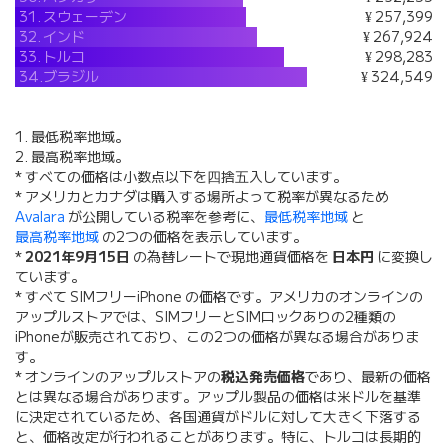
31.
スウェーデン
¥ 257,399
32.
インド
¥ 267,924
33.
トルコ
¥ 298,283
34.
ブラジル
¥ 324,549
1. 最低税率地域。
2. 最高税率地域。
* すべての価格は小数点以下を四捨五入しています。
* アメリカとカナダは購入する場所よって税率が異なるため
Avalara
が公開している税率を参考に、
最低税率地域
と
最高税率地域
の2つの価格を表示しています。
*
2021年9月15日
の為替レートで現地通貨価格を
日本円
に変換し
ています。
* すべて SIMフリーiPhone の価格です。アメリカのオンラインの
アップルストアでは、SIMフリーとSIMロックありの2種類の
iPhoneが販売されており、この2つの価格が異なる場合がありま
す。
* オンラインのアップルストアの
税込発売価格
であり、最新の価格
とは異なる場合があります。アップル製品の価格は米ドルを基準
に決定されているため、各国通貨がドルに対して大きく下落する
と、価格改定が行われることがあります。特に、トルコは長期的