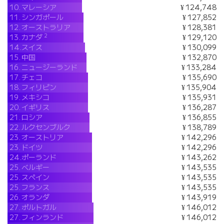
10.
マレーシア
¥ 124,748
11.
シンガポール
¥ 127,852
12.
オーストラリア
¥ 128,381
2
13.
カナダ
¥ 129,120
14.
スイス
¥ 130,099
15.
中国
¥ 132,870
16.
ニュージーランド
¥ 133,284
17.
チェコ
¥ 135,690
18.
フィリピン
¥ 135,904
19.
メキシコ
¥ 135,931
20.
イギリス
¥ 136,287
21.
ロシア
¥ 136,855
22.
ルクセンブルク
¥ 138,789
23.
オーストリア
¥ 142,296
23.
ドイツ
¥ 142,296
24.
ポーランド
¥ 143,262
25.
ベルギー
¥ 143,535
25.
スペイン
¥ 143,535
25.
フランス
¥ 143,535
26.
オランダ
¥ 143,919
27.
ポルトガル
¥ 146,012
27.
フィンランド
¥ 146,012