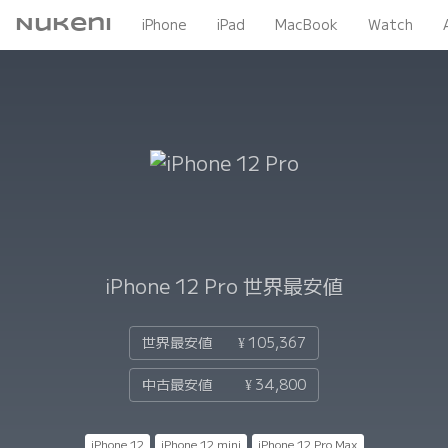
Nukeni
iPhone
iPad
MacBook
Watch
iPhone 12 Pro
世界最安値
世界最安値
¥ 105,367
中古最安値
¥ 34,800
iPhone 12
iPhone 12 mini
iPhone 12 Pro Max