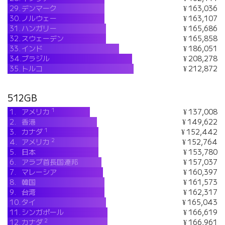
29.
デンマーク
¥ 163,036
30.
ノルウェー
¥ 163,107
31.
ハンガリー
¥ 165,686
32.
スウェーデン
¥ 165,858
33.
インド
¥ 186,051
34.
ブラジル
¥ 208,278
35.
トルコ
¥ 212,872
512GB
1
1.
アメリカ
¥ 137,008
2.
香港
¥ 149,622
1
3.
カナダ
¥ 152,442
2
4.
アメリカ
¥ 152,764
5.
日本
¥ 153,780
6.
アラブ首長国連邦
¥ 157,037
7.
マレーシア
¥ 160,397
8.
韓国
¥ 161,573
9.
台湾
¥ 162,317
10.
タイ
¥ 165,043
11.
シンガポール
¥ 166,619
2
12.
カナダ
¥ 166,961