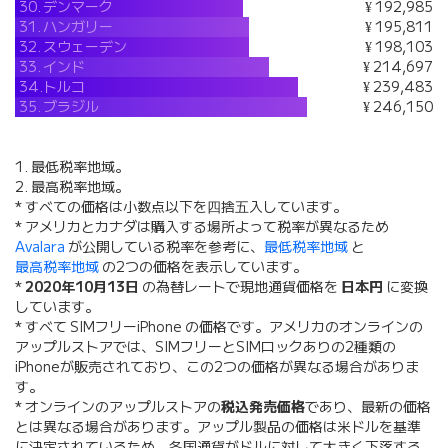
30.
デンマーク
¥ 192,985
31.
ハンガリー
¥ 195,811
32.
スウェーデン
¥ 198,103
33.
インド
¥ 214,697
34.
トルコ
¥ 239,483
35.
ブラジル
¥ 246,150
1. 最低税率地域。
2. 最高税率地域。
* すべての価格は小数点以下を四捨五入しています。
* アメリカとカナダは購入する場所よって税率が異なるため
Avalara
が公開している税率を参考に、
最低税率地域
と
最高税率地域
の2つの価格を表示しています。
*
2020年10月13日
の為替レートで現地通貨価格を
日本円
に変換
しています。
* すべて SIMフリーiPhone の価格です。アメリカのオンラインの
アップルストアでは、SIMフリーとSIMロックありの2種類の
iPhoneが販売されており、この2つの価格が異なる場合がありま
す。
* オンラインのアップルストアの
税込発売価格
であり、最新の価格
とは異なる場合があります。アップル製品の価格は米ドルを基準
に決定されているため、各国通貨がドルに対して大きく下落する