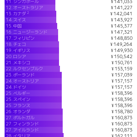
11.
シンガポール
¥ 141,033
12.
オーストラリア
¥ 141,227
2
13.
カナダ
¥ 142,041
14.
スイス
¥ 143,927
15.
中国
¥ 145,377
16.
ニュージーランド
¥ 147,321
17.
フィリピン
¥ 148,850
18.
チェコ
¥ 149,264
19.
イギリス
¥ 149,930
20.
ロシア
¥ 150,542
21.
メキシコ
¥ 150,761
22.
ルクセンブルク
¥ 153,159
23.
ポーランド
¥ 157,039
24.
オーストリア
¥ 157,157
24.
ドイツ
¥ 157,157
25.
ベルギー
¥ 158,396
25.
スペイン
¥ 158,396
25.
フランス
¥ 158,396
26.
オランダ
¥ 158,780
27.
ポルトガル
¥ 160,873
27.
フィンランド
¥ 160,873
27.
アイルランド
¥ 160,873
28.
イタリア
¥ 162,111