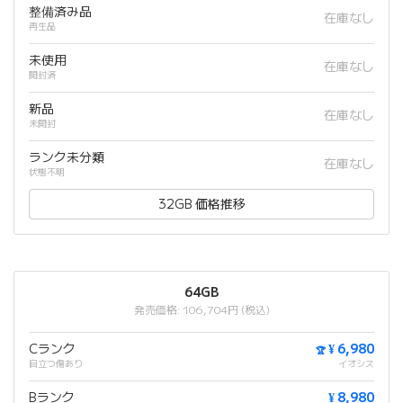
整備済み品
在庫なし
再生品
未使用
在庫なし
開封済
新品
在庫なし
未開封
ランク未分類
在庫なし
状態不明
32GB 価格推移
64GB
発売価格: 106,704円 (税込)
Cランク
¥ 6,980
🏆
目立つ傷あり
イオシス
Bランク
¥ 8,980