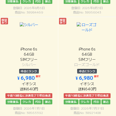
分割後払
クレカ
代引
振込
分割後払
クレカ
代引
振込
登録日: 2026年8月6日
登録日: 2026年8月3日
商品No: 38984469
商品No: 38956043
保証
保証
あり
あり
iPhone 6s
iPhone 6s
64GB
64GB
SIMフリー
SIMフリー
シルバー
ローズゴールド
中古Cランク
中古Cランク
最安
最安
¥ 6,980
¥ 6,980
イオシス
イオシス
送料640円
送料640円
午前10時迄に決済完了で即日発送
午前10時迄に決済完了で即日発送
分割後払
クレカ
代引
振込
分割後払
クレカ
代引
振込
登録日: 2026年7月1日
登録日: 2026年7月31日
商品No: 38563392
商品No: 38921408