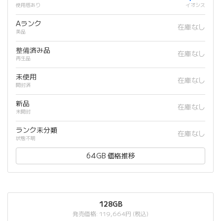
使用感あり
イオシス
Aランク
在庫なし
美品
整備済み品
在庫なし
再生品
未使用
在庫なし
開封済
新品
在庫なし
未開封
ランク未分類
在庫なし
状態不明
64GB 価格推移
128GB
発売価格: 119,664円 (税込)