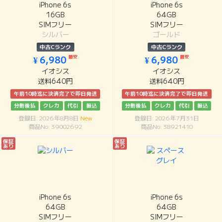
iPhone 6s
iPhone 6s
16GB
64GB
SIMフリー
SIMフリー
シルバー
ゴールド
中古Cランク
中古Cランク
最安
最安
¥ 6,980
¥ 6,980
イオシス
イオシス
送料640円
送料640円
午前10時迄に決済完了で即日発送
午前10時迄に決済完了で即日発送
分割後払
クレカ
代引
振込
分割後払
クレカ
代引
振込
登録日: 2026年8月8日
New
登録日: 2026年7月31日
商品No: 39002692
商品No: 38921410
保証
保証
あり
あり
iPhone 6s
iPhone 6s
64GB
64GB
SIMフリー
SIMフリー