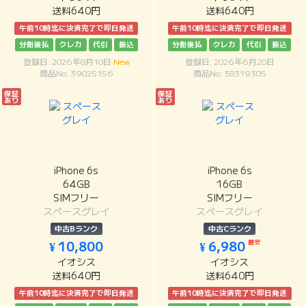
送料640円
送料640円
午前10時迄に決済完了で即日発送
午前10時迄に決済完了で即日発送
分割後払
クレカ
代引
振込
分割後払
クレカ
代引
振込
登録日: 2026年8月10日
New
登録日: 2026年6月20日
商品No: 39025156
商品No: 38319305
保証
保証
あり
あり
iPhone 6s
iPhone 6s
64GB
16GB
SIMフリー
SIMフリー
スペースグレイ
スペースグレイ
中古Bランク
中古Cランク
最安
¥ 10,800
¥ 6,980
イオシス
イオシス
送料640円
送料640円
午前10時迄に決済完了で即日発送
午前10時迄に決済完了で即日発送