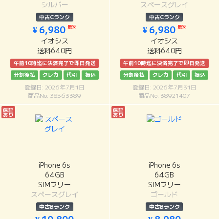
シルバー
スペースグレイ
中古Cランク
中古Cランク
最安
最安
¥ 6,980
¥ 6,980
イオシス
イオシス
送料640円
送料640円
午前10時迄に決済完了で即日発送
午前10時迄に決済完了で即日発送
分割後払
クレカ
代引
振込
分割後払
クレカ
代引
振込
登録日: 2026年7月1日
登録日: 2026年7月31日
商品No: 38563389
商品No: 38921407
保証
保証
あり
あり
iPhone 6s
iPhone 6s
64GB
64GB
SIMフリー
SIMフリー
スペースグレイ
ゴールド
中古Bランク
中古Bランク