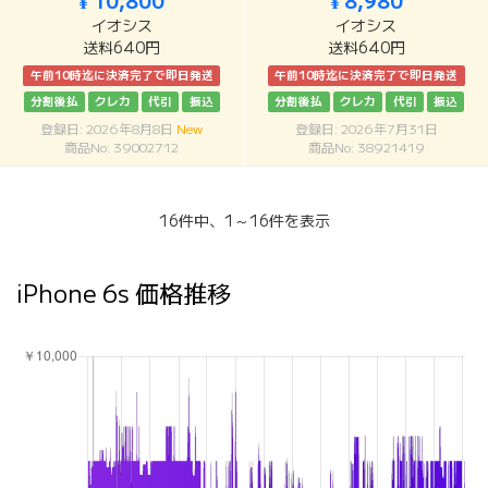
¥ 10,800
¥ 8,980
イオシス
イオシス
送料640円
送料640円
午前10時迄に決済完了で即日発送
午前10時迄に決済完了で即日発送
分割後払
クレカ
代引
振込
分割後払
クレカ
代引
振込
登録日: 2026年8月8日
New
登録日: 2026年7月31日
商品No: 39002712
商品No: 38921419
16件中、1～16件を表示
iPhone 6s 価格推移