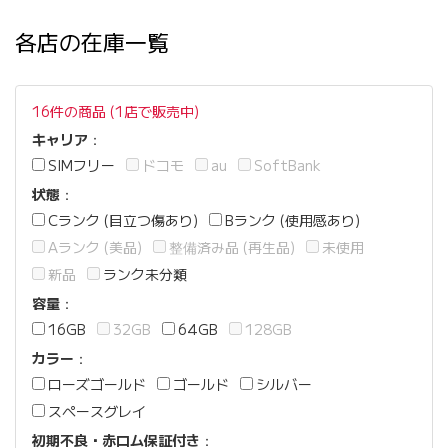
各店の在庫一覧
16件の商品 (1店で販売中)
キャリア
：
SIMフリー
ドコモ
au
SoftBank
状態
：
Cランク (目立つ傷あり)
Bランク (使用感あり)
Aランク (美品)
整備済み品 (再生品)
未使用
新品
ランク未分類
容量
：
16GB
32GB
64GB
128GB
カラー
：
ローズゴールド
ゴールド
シルバー
スペースグレイ
初期不良・赤ロム保証付き
：