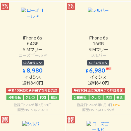
保証
保証
あり
あり
iPhone 6s
iPhone 6s
64GB
16GB
SIMフリー
SIMフリー
ローズゴールド
シルバー
中古Bランク
中古Cランク
最安
¥ 8,980
¥ 6,980
イオシス
イオシス
送料640円
送料640円
午前10時迄に決済完了で即日発送
午前10時迄に決済完了で即日発送
分割後払
クレカ
代引
振込
分割後払
クレカ
代引
振込
登録日: 2026年7月31日
登録日: 2026年8月8日
New
商品No: 38921418
商品No: 39002696
保証
保証
あり
あり