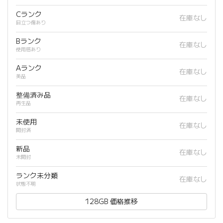
Cランク
在庫なし
目立つ傷あり
Bランク
在庫なし
使用感あり
Aランク
在庫なし
美品
整備済み品
在庫なし
再生品
未使用
在庫なし
開封済
新品
在庫なし
未開封
ランク未分類
在庫なし
状態不明
128GB 価格推移