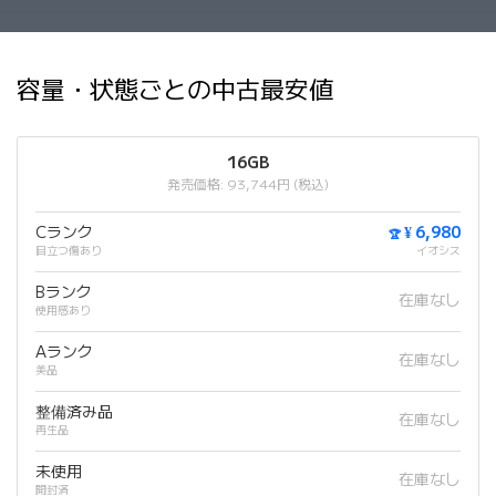
容量・状態ごとの中古最安値
16GB
発売価格: 93,744円 (税込)
Cランク
¥ 6,980
🏆
目立つ傷あり
イオシス
Bランク
在庫なし
使用感あり
Aランク
在庫なし
美品
整備済み品
在庫なし
再生品
未使用
在庫なし
開封済