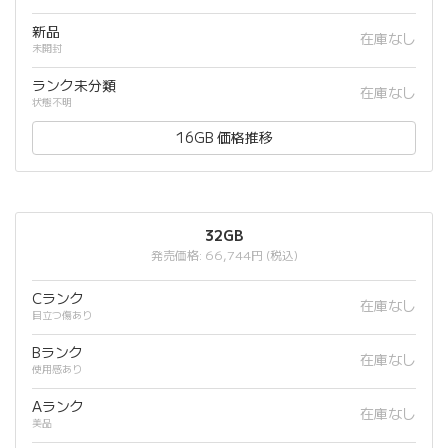
新品
在庫なし
未開封
ランク未分類
在庫なし
状態不明
16GB 価格推移
32GB
発売価格: 66,744円 (税込)
Cランク
在庫なし
目立つ傷あり
Bランク
在庫なし
使用感あり
Aランク
在庫なし
美品