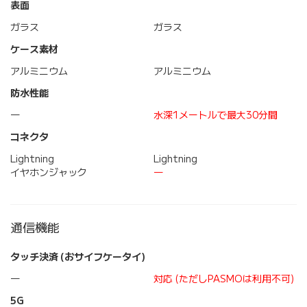
表面
ガラス
ガラス
ケース素材
アルミニウム
アルミニウム
防水性能
―
水深1メートルで最大30分間
コネクタ
Lightning
Lightning
イヤホンジャック
―
通信機能
タッチ決済 (おサイフケータイ)
―
対応 (ただしPASMOは利用不可)
5G