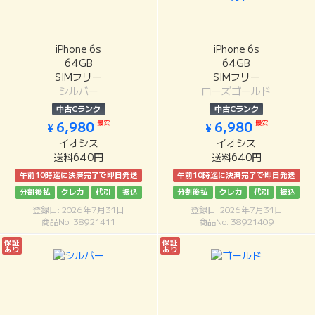
iPhone 6s
iPhone 6s
64GB
64GB
SIMフリー
SIMフリー
シルバー
ローズゴールド
中古Cランク
中古Cランク
最安
最安
¥ 6,980
¥ 6,980
イオシス
イオシス
送料640円
送料640円
午前10時迄に決済完了で即日発送
午前10時迄に決済完了で即日発送
分割後払
クレカ
代引
振込
分割後払
クレカ
代引
振込
登録日: 2026年7月31日
登録日: 2026年7月31日
商品No: 38921411
商品No: 38921409
保証
保証
あり
あり