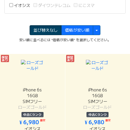
イオシス
ダイワンテレコム
にこスマ
並び替えなし
価格が安い順
安い順に並べるには "価格が安い順" を選択してください。
保証
保証
あり
あり
iPhone 6s
iPhone 6s
16GB
16GB
SIMフリー
SIMフリー
ローズゴールド
ローズゴールド
中古Cランク
中古Cランク
最安
最安
¥ 6,980
¥ 6,980
イオシス
イオシス