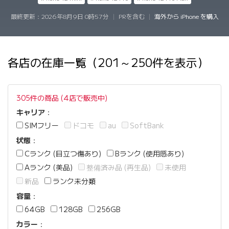
最終更新：
2026年8月9日 0時57分
|
PRを含む
|
海外から iPhone を購入
各店の在庫一覧（201～250件を表示）
305件の商品 (4店で販売中)
キャリア
：
SIMフリー
ドコモ
au
SoftBank
状態
：
Cランク (目立つ傷あり)
Bランク (使用感あり)
Aランク (美品)
整備済み品 (再生品)
未使用
新品
ランク未分類
容量
：
64GB
128GB
256GB
カラー
：