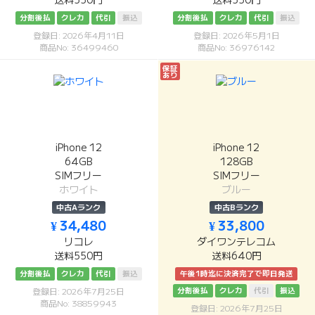
送料550円
送料550円
分割後払
クレカ
代引
振込
分割後払
クレカ
代引
振込
登録日: 2026年4月11日
登録日: 2026年5月1日
商品No: 36499460
商品No: 36976142
保証
あり
iPhone 12
iPhone 12
64GB
128GB
SIMフリー
SIMフリー
ホワイト
ブルー
中古Aランク
中古Bランク
¥ 34,480
¥ 33,800
リコレ
ダイワンテレコム
送料550円
送料640円
分割後払
クレカ
代引
振込
午後1時迄に決済完了で即日発送
分割後払
クレカ
代引
振込
登録日: 2026年7月25日
商品No: 38859943
登録日: 2026年7月25日