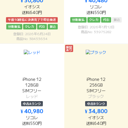
¥ 30,800
¥ 40,480
イオシス
リコレ
送料640円
送料550円
午前10時迄に決済完了で即日発送
分割後払
クレカ
代引
振込
分割後払
クレカ
代引
振込
登録日: 2026年1月12日
商品No: 33975282
登録日: 2026年6月24日
商品No: 38433634
保証
あり
iPhone 12
iPhone 12
128GB
256GB
SIMフリー
SIMフリー
レッド
ブラック
中古Aランク
中古Bランク
¥ 40,980
¥ 34,800
リコレ
イオシス
送料550円
送料640円