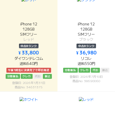
iPhone 12
iPhone 12
128GB
128GB
SIMフリー
SIMフリー
レッド
ブラック
中古Bランク
中古Bランク
¥ 33,800
¥ 36,980
ダイワンテレコム
リコレ
送料640円
送料550円
午後1時迄に決済完了で即日発送
分割後払
クレカ
代引
振込
分割後払
クレカ
代引
振込
登録日: 2026年7月10日
商品No: 38690060
登録日: 2026年1月31日
商品No: 34631375