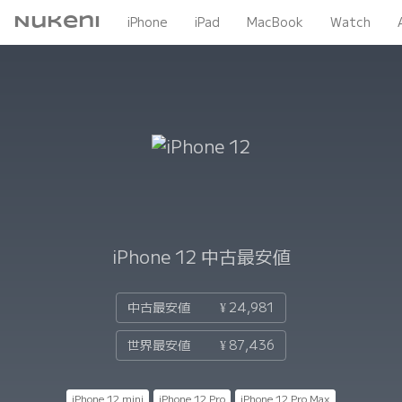
Nukeni
iPhone
iPad
MacBook
Watch
iPhone 12
中古最安値
中古最安値
¥ 24,981
世界最安値
¥ 87,436
iPhone 12 mini
iPhone 12 Pro
iPhone 12 Pro Max