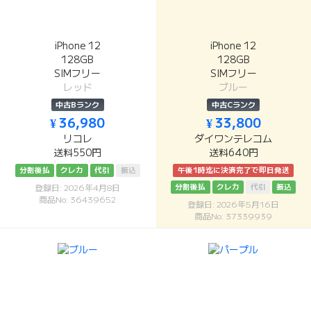
iPhone 12
iPhone 12
128GB
128GB
SIMフリー
SIMフリー
レッド
ブルー
中古Bランク
中古Cランク
¥ 36,980
¥ 33,800
リコレ
ダイワンテレコム
送料550円
送料640円
分割後払
クレカ
代引
振込
午後1時迄に決済完了で即日発送
分割後払
クレカ
代引
振込
登録日: 2026年4月8日
商品No: 36439652
登録日: 2026年5月16日
商品No: 37339939