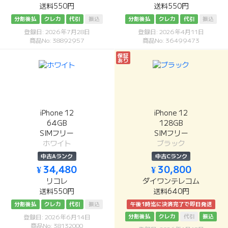
送料550円
送料550円
分割後払
クレカ
代引
振込
分割後払
クレカ
代引
振込
登録日: 2026年7月28日
登録日: 2026年4月11日
商品No: 38892957
商品No: 36499473
保証
あり
iPhone 12
iPhone 12
64GB
128GB
SIMフリー
SIMフリー
ホワイト
ブラック
中古Aランク
中古Cランク
¥ 34,480
¥ 30,800
リコレ
ダイワンテレコム
送料550円
送料640円
分割後払
クレカ
代引
振込
午後1時迄に決済完了で即日発送
分割後払
クレカ
代引
振込
登録日: 2026年6月14日
商品No: 38132000