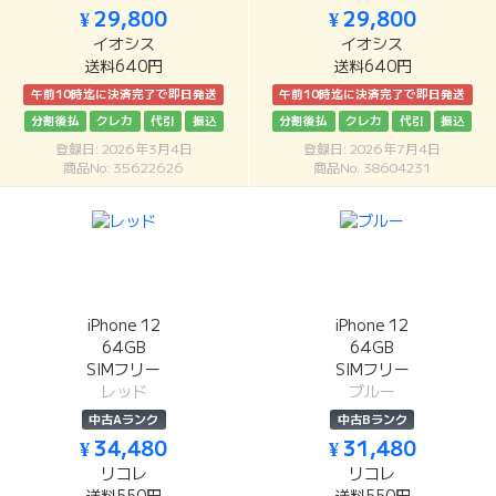
¥ 29,800
¥ 29,800
イオシス
イオシス
送料640円
送料640円
午前10時迄に決済完了で即日発送
午前10時迄に決済完了で即日発送
分割後払
クレカ
代引
振込
分割後払
クレカ
代引
振込
登録日: 2026年3月4日
登録日: 2026年7月4日
商品No: 35622626
商品No: 38604231
iPhone 12
iPhone 12
64GB
64GB
SIMフリー
SIMフリー
レッド
ブルー
中古Aランク
中古Bランク
¥ 34,480
¥ 31,480
リコレ
リコレ