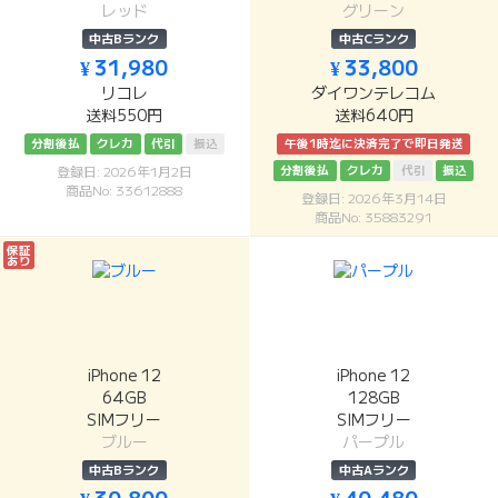
レッド
グリーン
中古Bランク
中古Cランク
¥ 31,980
¥ 33,800
リコレ
ダイワンテレコム
送料550円
送料640円
分割後払
クレカ
代引
振込
午後1時迄に決済完了で即日発送
分割後払
クレカ
代引
振込
登録日: 2026年1月2日
商品No: 33612888
登録日: 2026年3月14日
商品No: 35883291
保証
あり
iPhone 12
iPhone 12
64GB
128GB
SIMフリー
SIMフリー
ブルー
パープル
中古Bランク
中古Aランク