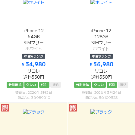
iPhone 12
iPhone 12
64GB
128GB
SIMフリー
SIMフリー
ホワイト
ホワイト
中古Aランク
中古Bランク
¥ 34,980
¥ 36,980
リコレ
リコレ
送料550円
送料550円
分割後払
クレカ
代引
振込
分割後払
クレカ
代引
振込
登録日: 2026年5月2日
登録日: 2026年3月24日
商品No: 36989010
商品No: 36109328
保証
保証
あり
あり