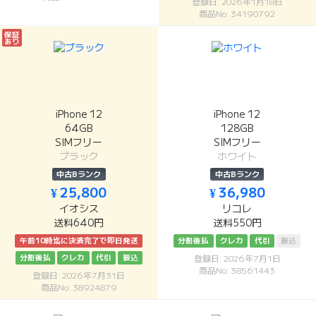
登録日: 2026年1月18日
商品No: 34190792
保証
あり
iPhone 12
iPhone 12
64GB
128GB
SIMフリー
SIMフリー
ブラック
ホワイト
中古Bランク
中古Bランク
¥ 25,800
¥ 36,980
イオシス
リコレ
送料640円
送料550円
午前10時迄に決済完了で即日発送
分割後払
クレカ
代引
振込
分割後払
クレカ
代引
振込
登録日: 2026年7月1日
商品No: 38561443
登録日: 2026年7月31日
商品No: 38924879