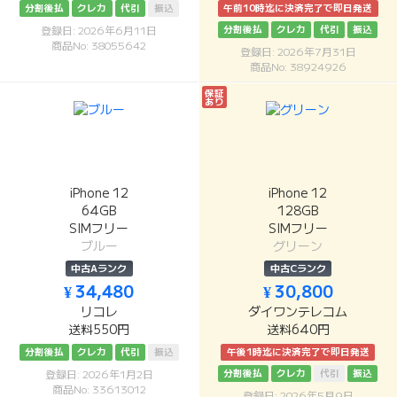
分割後払
クレカ
代引
振込
午前10時迄に決済完了で即日発送
分割後払
クレカ
代引
振込
登録日: 2026年6月11日
商品No: 38055642
登録日: 2026年7月31日
商品No: 38924926
保証
あり
iPhone 12
iPhone 12
64GB
128GB
SIMフリー
SIMフリー
ブルー
グリーン
中古Aランク
中古Cランク
¥ 34,480
¥ 30,800
リコレ
ダイワンテレコム
送料550円
送料640円
分割後払
クレカ
代引
振込
午後1時迄に決済完了で即日発送
分割後払
クレカ
代引
振込
登録日: 2026年1月2日
商品No: 33613012
登録日: 2026年5月9日