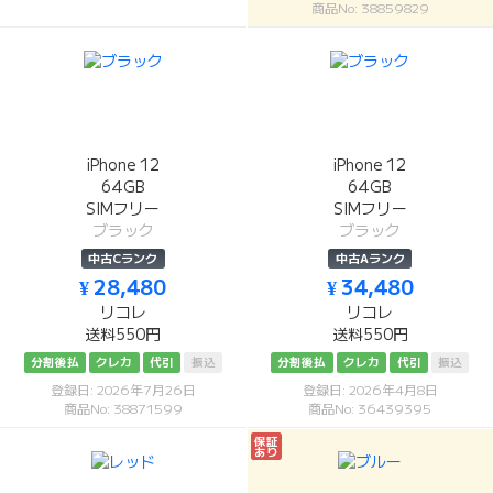
商品No: 38859829
iPhone 12
iPhone 12
64GB
64GB
SIMフリー
SIMフリー
ブラック
ブラック
中古Cランク
中古Aランク
¥ 28,480
¥ 34,480
リコレ
リコレ
送料550円
送料550円
分割後払
クレカ
代引
振込
分割後払
クレカ
代引
振込
登録日: 2026年7月26日
登録日: 2026年4月8日
商品No: 38871599
商品No: 36439395
保証
あり