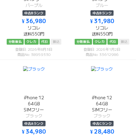
パープル
ブルー
中古Bランク
中古Bランク
¥ 36,980
¥ 31,980
リコレ
リコレ
送料550円
送料550円
分割後払
クレカ
代引
振込
分割後払
クレカ
代引
振込
登録日: 2026年8月3日
登録日: 2026年1月2日
商品No: 38959330
商品No: 33612986
iPhone 12
iPhone 12
64GB
64GB
SIMフリー
SIMフリー
ブラック
ブラック
中古Aランク
中古Cランク
¥ 34,980
¥ 28,480