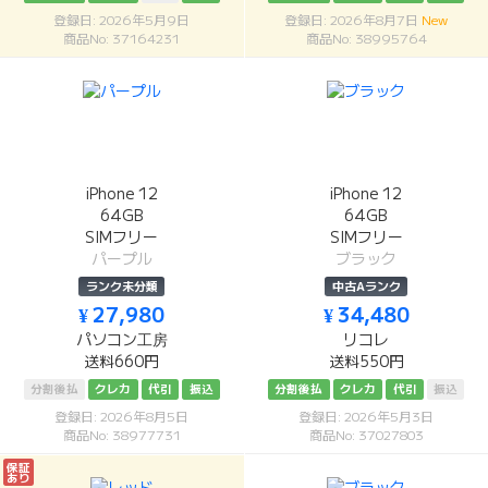
登録日: 2026年5月9日
登録日: 2026年8月7日
New
商品No: 37164231
商品No: 38995764
iPhone 12
iPhone 12
64GB
64GB
SIMフリー
SIMフリー
パープル
ブラック
ランク未分類
中古Aランク
¥ 27,980
¥ 34,480
パソコン工房
リコレ
送料660円
送料550円
分割後払
クレカ
代引
振込
分割後払
クレカ
代引
振込
登録日: 2026年8月5日
登録日: 2026年5月3日
商品No: 38977731
商品No: 37027803
保証
あり