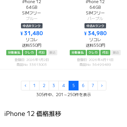
iPhone 12
iPhone 12
64GB
64GB
SIMフリー
SIMフリー
ブルー
パープル
中古Bランク
中古Aランク
¥ 31,480
¥ 34,980
リコレ
リコレ
送料550円
送料550円
分割後払
クレカ
代引
振込
分割後払
クレカ
代引
振込
登録日: 2026年1月2日
登録日: 2026年4月11日
商品No: 33613003
商品No: 36499489
1
2
3
4
5
6
7
305件中、201～250件を表示
iPhone 12 価格推移