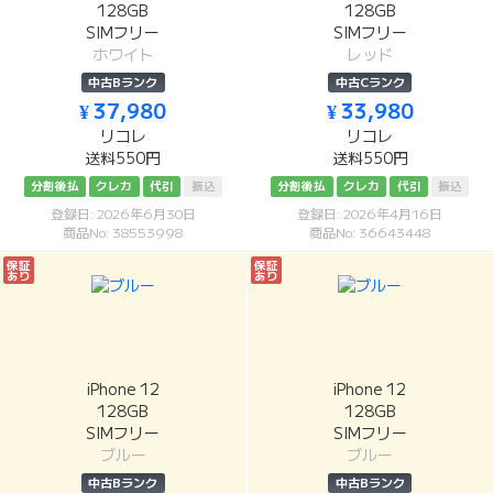
128GB
128GB
SIMフリー
SIMフリー
ホワイト
レッド
中古Bランク
中古Cランク
¥ 37,980
¥ 33,980
リコレ
リコレ
送料550円
送料550円
分割後払
クレカ
代引
振込
分割後払
クレカ
代引
振込
登録日: 2026年6月30日
登録日: 2026年4月16日
商品No: 38553998
商品No: 36643448
保証
保証
あり
あり
iPhone 12
iPhone 12
128GB
128GB
SIMフリー
SIMフリー
ブルー
ブルー
中古Bランク
中古Bランク