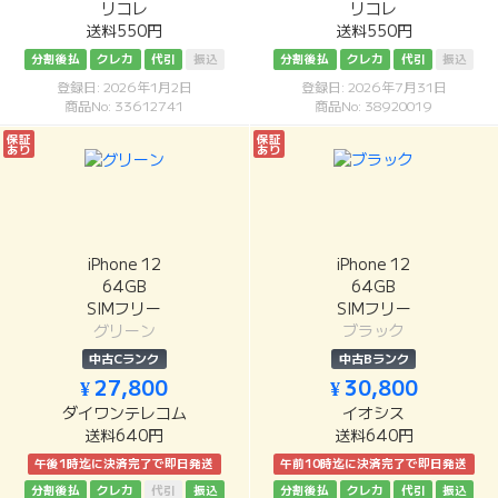
リコレ
リコレ
送料550円
送料550円
分割後払
クレカ
代引
振込
分割後払
クレカ
代引
振込
登録日: 2026年1月2日
登録日: 2026年7月31日
商品No: 33612741
商品No: 38920019
保証
保証
あり
あり
iPhone 12
iPhone 12
64GB
64GB
SIMフリー
SIMフリー
グリーン
ブラック
中古Cランク
中古Bランク
¥ 27,800
¥ 30,800
ダイワンテレコム
イオシス
送料640円
送料640円
午後1時迄に決済完了で即日発送
午前10時迄に決済完了で即日発送
分割後払
クレカ
代引
振込
分割後払
クレカ
代引
振込