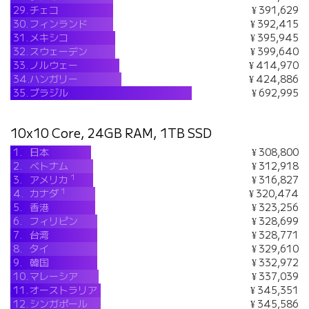
29.
チェコ
¥ 391,629
30.
フィンランド
¥ 392,415
31.
メキシコ
¥ 395,945
32.
スウェーデン
¥ 399,640
33.
ノルウェー
¥ 414,970
34.
ハンガリー
¥ 424,886
35.
ブラジル
¥ 692,995
10x10 Core, 24GB RAM, 1TB SSD
1.
日本
¥ 308,800
2.
ベトナム
¥ 312,918
1
3.
アメリカ
¥ 316,827
1
4.
カナダ
¥ 320,474
5.
香港
¥ 323,256
6.
フィリピン
¥ 328,699
7.
台湾
¥ 328,771
8.
タイ
¥ 329,610
9.
韓国
¥ 332,972
10.
マレーシア
¥ 337,039
11.
オーストラリア
¥ 345,351
12.
シンガポール
¥ 345,586