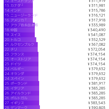
12.
オーストラリア
¥ 311,919
2
13.
カナダ
¥ 311,981
14.
インド
¥ 315,786
15.
ニュージーランド
¥ 316,121
2
16.
アメリカ
¥ 317,918
17.
アラブ首長国連邦
¥ 333,989
18.
中国
¥ 340,490
19.
スイス
¥ 341,087
20.
トルコ
¥ 352,529
21.
ルクセンブルク
¥ 367,082
22.
チリ
¥ 372,054
23.
フランス
¥ 374,154
23.
オーストリア
¥ 374,154
23.
ドイツ
¥ 374,154
24.
ベルギー
¥ 379,632
24.
オランダ
¥ 379,632
24.
スペイン
¥ 379,632
25.
ポーランド
¥ 381,917
26.
イタリア
¥ 383,285
26.
アイルランド
¥ 383,285
26.
ポルトガル
¥ 383,285
27.
イギリス
¥ 383,543
28.
デンマーク
¥ 390,803