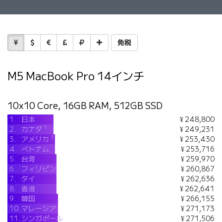
免税
M5 MacBook Pro 14インチ
10x10 Core, 16GB RAM, 512GB SSD
1.
日本
¥ 248,800
1
2.
カナダ
¥ 249,231
1
3.
アメリカ
¥ 253,430
4.
ベトナム
¥ 253,716
5.
台湾
¥ 259,970
6.
フィリピン
¥ 260,867
7.
タイ
¥ 262,636
8.
香港
¥ 262,641
9.
韓国
¥ 266,155
10.
マレーシア
¥ 271,173
11.
シンガポール
¥ 271,506