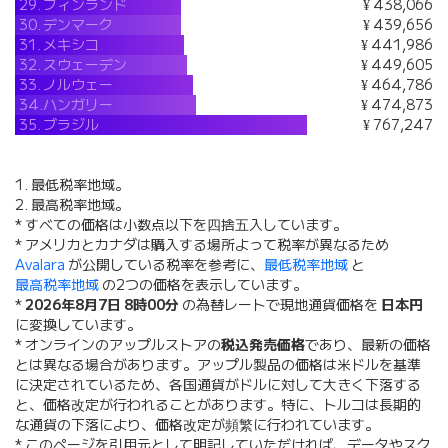
29.
フィンランド
¥ 438,066
30.
デンマーク
¥ 439,656
31.
メキシコ
¥ 441,986
32.
スウェーデン
¥ 449,605
33.
ノルウェー
¥ 464,786
34.
ハンガリー
¥ 474,873
35.
ブラジル
¥ 767,247
1. 最低税率地域。
2. 最高税率地域。
* すべての価格は小数点以下を四捨五入しています。
* アメリカとカナダは購入する場所よって税率が異なるため
Avalara
が公開している税率を参考に、
最低税率地域
と
最高税率地域
の2つの価格を表示しています。
*
2026年8月7日 8時00分
の為替レートで現地通貨価格を
日本円
に変換しています。
* オンラインのアップルストアの
税込発売価格
であり、最新の価格
とは異なる場合があります。アップル製品の価格は米ドルを基準
に決定されているため、各国通貨がドルに対して大きく下落する
と、価格改定が行われることがあります。特に、トルコは長期的
な通貨の下落により、価格改定が頻繁に行われています。
* このページを引用元として明記していただければ、データやスク