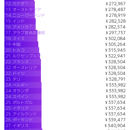
2
12.
カナダ
¥ 272,967
13.
オーストラリア
¥ 278,487
14.
ニュージーランド
¥ 278,919
15.
インド
¥ 282,528
2
16.
アメリカ
¥ 282,574
17.
アラブ首長国連邦
¥ 297,737
18.
スイス
¥ 302,084
19.
中国
¥ 305,264
20.
トルコ
¥ 315,945
21.
ルクセンブルク
¥ 322,941
22.
フランス
¥ 328,504
22.
オーストリア
¥ 328,504
22.
ドイツ
¥ 328,504
23.
チリ
¥ 328,791
24.
ベルギー
¥ 333,982
24.
オランダ
¥ 333,982
24.
スペイン
¥ 333,982
25.
ポルトガル
¥ 337,634
25.
イタリア
¥ 337,634
25.
アイルランド
¥ 337,634
26.
ポーランド
¥ 339,477
27.
イギリス
¥ 340,904