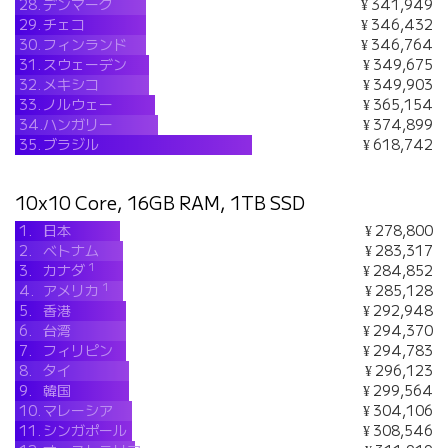
28.
デンマーク
¥ 341,949
29.
チェコ
¥ 346,432
30.
フィンランド
¥ 346,764
31.
スウェーデン
¥ 349,675
32.
メキシコ
¥ 349,903
33.
ノルウェー
¥ 365,154
34.
ハンガリー
¥ 374,899
35.
ブラジル
¥ 618,742
10x10 Core, 16GB RAM, 1TB SSD
1.
日本
¥ 278,800
2.
ベトナム
¥ 283,317
1
3.
カナダ
¥ 284,852
1
4.
アメリカ
¥ 285,128
5.
香港
¥ 292,948
6.
台湾
¥ 294,370
7.
フィリピン
¥ 294,783
8.
タイ
¥ 296,123
9.
韓国
¥ 299,564
10.
マレーシア
¥ 304,106
11.
シンガポール
¥ 308,546