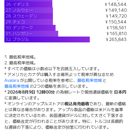
26.
イギリス
¥ 148,544
27.
ノルウェー
¥ 149,140
28.
スウェーデン
¥ 149,720
29.
チェコ
¥ 150,344
30.
デンマーク
¥ 158,561
31.
ハンガリー
¥ 165,810
32.
ブラジル
¥ 263,843
1. 最低税率地域。
2. 最高税率地域。
* すべての価格は小数点以下を四捨五入しています。
* アメリカとカナダは購入する場所よって税率が異なるため
Avalara
が公開している税率を参考に、
最低税率地域
と
最高税率地域
の2つの価格を表示しています。
*
2026年8月9日 12時00分
の為替レートで現地通貨価格を
日本円
に変換しています。
* オンラインのアップルストアの
税込発売価格
であり、最新の価格
とは異なる場合があります。アップル製品の価格は米ドルを基準
に決定されているため、各国通貨がドルに対して大きく下落する
と、価格改定が行われることがあります。特に、トルコは長期的
な通貨の下落により、価格改定が頻繁に行われています。