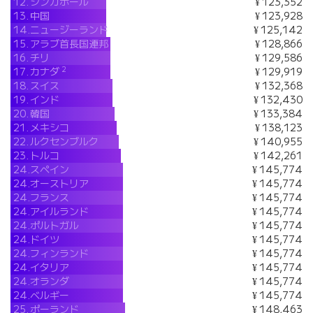
12.
シンガポール
¥ 123,352
13.
中国
¥ 123,928
14.
ニュージーランド
¥ 125,142
15.
アラブ首長国連邦
¥ 128,866
16.
チリ
¥ 129,586
2
17.
カナダ
¥ 129,919
18.
スイス
¥ 132,368
19.
インド
¥ 132,430
20.
韓国
¥ 133,384
21.
メキシコ
¥ 138,123
22.
ルクセンブルク
¥ 140,955
23.
トルコ
¥ 142,261
24.
スペイン
¥ 145,774
24.
オーストリア
¥ 145,774
24.
フランス
¥ 145,774
24.
アイルランド
¥ 145,774
24.
ポルトガル
¥ 145,774
24.
ドイツ
¥ 145,774
24.
フィンランド
¥ 145,774
24.
イタリア
¥ 145,774
24.
オランダ
¥ 145,774
24.
ベルギー
¥ 145,774
25.
ポーランド
¥ 148,463