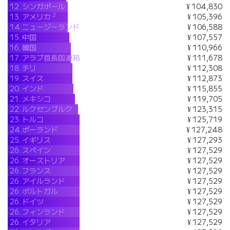
12.
シンガポール
¥ 104,830
2
13.
アメリカ
¥ 105,396
14.
ニュージーランド
¥ 106,588
15.
中国
¥ 107,557
16.
韓国
¥ 110,966
17.
アラブ首長国連邦
¥ 111,678
18.
チリ
¥ 112,308
19.
スイス
¥ 112,873
20.
インド
¥ 115,855
21.
メキシコ
¥ 119,705
22.
ルクセンブルク
¥ 123,315
23.
トルコ
¥ 125,719
24.
ポーランド
¥ 127,248
25.
イギリス
¥ 127,293
26.
スペイン
¥ 127,529
26.
オーストリア
¥ 127,529
26.
フランス
¥ 127,529
26.
アイルランド
¥ 127,529
26.
ポルトガル
¥ 127,529
26.
ドイツ
¥ 127,529
26.
フィンランド
¥ 127,529
26.
イタリア
¥ 127,529