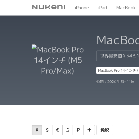
Nukeni
iPhone
iPad
MacBook
MacBoo
世界最安値
¥ 348,
MacBook Pro 14インチ (
公開：
2026年3月11日
免税