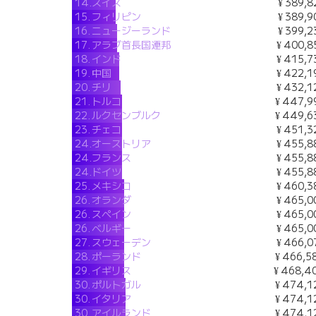
14.
スイス
¥ 389,8
15.
フィリピン
¥ 389,9
16.
ニュージーランド
¥ 399,2
17.
アラブ首長国連邦
¥ 400,8
18.
インド
¥ 415,7
19.
中国
¥ 422,1
20.
チリ
¥ 432,1
21.
トルコ
¥ 447,9
22.
ルクセンブルク
¥ 449,6
23.
チェコ
¥ 451,3
24.
オーストリア
¥ 455,8
24.
フランス
¥ 455,8
24.
ドイツ
¥ 455,8
25.
メキシコ
¥ 460,3
26.
オランダ
¥ 465,0
26.
スペイン
¥ 465,0
26.
ベルギー
¥ 465,0
27.
スウェーデン
¥ 466,0
28.
ポーランド
¥ 466,5
29.
イギリス
¥ 468,4
30.
ポルトガル
¥ 474,1
30.
イタリア
¥ 474,1
30.
アイルランド
¥ 474,1