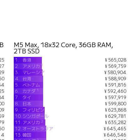
TB
M5 Max, 18x32 Core, 36GB RAM,
2TB SSD
25
1.
香港
¥ 565,028
1
27
2.
アメリカ
¥ 569,759
29
3.
マレーシア
¥ 580,904
60
4.
台湾
¥ 588,909
34
5.
ベトナム
¥ 591,816
1
25
6.
カナダ
¥ 592,460
84
7.
タイ
¥ 597,919
00
8.
日本
¥ 599,800
09
9.
フィリピン
¥ 623,868
59
10.
シンガポール
¥ 629,781
2
79
11.
アメリカ
¥ 635,282
60
12.
オーストラリア
¥ 645,465
14
13.
韓国
¥ 646,546
2