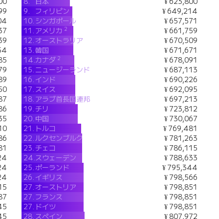
00
8.
日本
¥ 623,800
99
9.
フィリピン
¥ 649,214
04
10.
シンガポール
¥ 657,571
2
37
11.
アメリカ
¥ 661,759
39
12.
オーストラリア
¥ 670,509
54
13.
韓国
¥ 671,671
2
85
14.
カナダ
¥ 678,091
79
15.
ニュージーランド
¥ 687,113
89
16.
インド
¥ 690,226
50
17.
スイス
¥ 692,095
87
18.
アラブ首長国連邦
¥ 697,213
86
19.
チリ
¥ 723,812
35
20.
中国
¥ 730,067
10
21.
トルコ
¥ 769,481
86
22.
ルクセンブルク
¥ 781,263
81
23.
チェコ
¥ 786,115
24
24.
スウェーデン
¥ 788,633
24
25.
ポーランド
¥ 795,344
24
26.
イギリス
¥ 798,566
15
27.
オーストリア
¥ 798,851
87
27.
フランス
¥ 798,851
45
27.
ドイツ
¥ 798,851
45
28.
スペイン
¥ 807,972