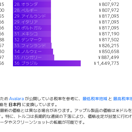
45
28.
オランダ
¥ 807,972
00
28.
ベルギー
¥ 807,972
55
29.
アイルランド
¥ 817,093
66
29.
イタリア
¥ 817,093
66
30.
ポルトガル
¥ 817,095
66
31.
メキシコ
¥ 817,190
88
32.
デンマーク
¥ 817,502
57
33.
フィンランド
¥ 826,215
30
34.
ノルウェー
¥ 850,658
97
35.
ハンガリー
¥ 887,499
56
36.
ブラジル
¥ 1,449,773
るため
Avalara
が公開している税率を参考に、
最低税率地域
と
最高税率
価格を
日本円
に変換しています。
最新の価格とは異なる場合があります。アップル製品の価格は米ドルを
す。特に、トルコは長期的な通貨の下落により、価格改定が頻繁に行わ
データやスクリーンショットの転載が可能です。