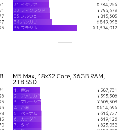
51
31.
イタリア
¥ 784,256
51
32.
フィンランド
¥ 793,378
77
33.
ノルウェー
¥ 813,305
97
34.
ハンガリー
¥ 849,998
95
35.
ブラジル
¥ 1,394,012
TB
M5 Max, 18x32 Core, 36GB RAM,
2TB SSD
71
1.
香港
¥ 587,731
1
26
2.
アメリカ
¥ 593,506
95
3.
マレーシア
¥ 605,303
93
4.
台湾
¥ 614,696
28
5.
ベトナム
¥ 616,727
1
45
6.
カナダ
¥ 619,126
70
7.
タイ
¥ 623,052