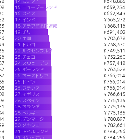
28
14.
カナダ
¥ 648,885
08
15.
ニュージーランド
¥ 659,254
30
16.
スイス
¥ 662,843
52
17.
インド
¥ 665,272
33
18.
アラブ首長国連邦
¥ 668,116
97
19.
チリ
¥ 691,402
26
20.
中国
¥ 703,678
99
21.
トルコ
¥ 738,370
35
22.
ルクセンブルク
¥ 749,511
26
23.
チェコ
¥ 752,260
87
24.
スウェーデン
¥ 757,418
87
25.
ポーランド
¥ 763,528
87
26.
オーストリア
¥ 766,014
85
26.
ドイツ
¥ 766,014
08
26.
フランス
¥ 766,014
08
27.
イギリス
¥ 766,615
08
28.
スペイン
¥ 775,135
71
28.
オランダ
¥ 775,135
84
28.
ベルギー
¥ 775,135
04
29.
デンマーク
¥ 780,897
29
30.
メキシコ
¥ 782,661
29
31.
アイルランド
¥ 784,256
29
31.
ポルトガル
¥ 784,256