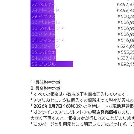
27.
ベルギー
¥ 497,8
28.
ポーランド
¥ 498,4
29.
イギリス
¥ 500,3
30.
ポルトガル
¥ 506,9
30.
アイルランド
¥ 506,9
30.
イタリア
¥ 506,9
31.
フィンランド
¥ 516,0
32.
デンマーク
¥ 524,6
33.
ノルウェー
¥ 535,2
34.
ハンガリー
¥ 537,4
35.
ブラジル
¥ 892,1
1. 最低税率地域。
2. 最高税率地域。
* すべての価格は小数点以下を四捨五入しています。
* アメリカとカナダは購入する場所よって税率が異な
*
2026年8月7日 16時00分
の為替レートで現地通貨
* オンラインのアップルストアの
税込発売価格
であり、
大きく下落すると、価格改定が行われることがありま
* このページを引用元として明記していただければ、