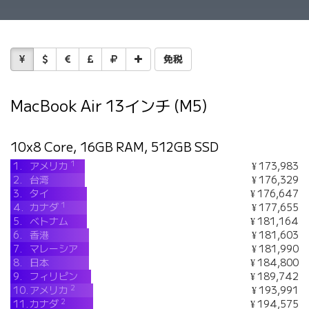
免税
MacBook Air 13インチ (M5)
10x8 Core, 16GB RAM, 512GB SSD
1
1.
アメリカ
¥ 173,983
2.
台湾
¥ 176,329
3.
タイ
¥ 176,647
1
4.
カナダ
¥ 177,655
5.
ベトナム
¥ 181,164
6.
香港
¥ 181,603
7.
マレーシア
¥ 181,990
8.
日本
¥ 184,800
9.
フィリピン
¥ 189,742
2
10.
アメリカ
¥ 193,991
2
11.
カナダ
¥ 194,575