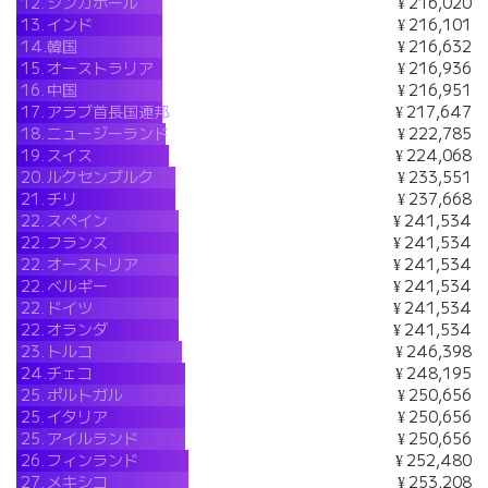
12.
シンガポール
¥ 216,020
13.
インド
¥ 216,101
14.
韓国
¥ 216,632
15.
オーストラリア
¥ 216,936
16.
中国
¥ 216,951
17.
アラブ首長国連邦
¥ 217,647
18.
ニュージーランド
¥ 222,785
19.
スイス
¥ 224,068
20.
ルクセンブルク
¥ 233,551
21.
チリ
¥ 237,668
22.
スペイン
¥ 241,534
22.
フランス
¥ 241,534
22.
オーストリア
¥ 241,534
22.
ベルギー
¥ 241,534
22.
ドイツ
¥ 241,534
22.
オランダ
¥ 241,534
23.
トルコ
¥ 246,398
24.
チェコ
¥ 248,195
25.
ポルトガル
¥ 250,656
25.
イタリア
¥ 250,656
25.
アイルランド
¥ 250,656
26.
フィンランド
¥ 252,480
27.
メキシコ
¥ 253,208