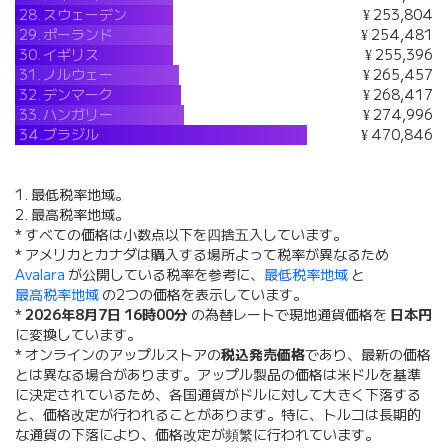
28.
スウェーデン
¥ 253,804
29.
ポーランド
¥ 254,481
30.
イギリス
¥ 255,396
31.
ノルウェー
¥ 265,457
32.
デンマーク
¥ 268,417
33.
ハンガリー
¥ 274,996
34.
ブラジル
¥ 470,846
1. 最低税率地域。
2. 最高税率地域。
* すべての価格は小数点以下を四捨五入しています。
* アメリカとカナダは購入する場所よって税率が異なるため
Avalara
が公開している税率を参考に、
最低税率地域
と
最高税率地域
の2つの価格を表示しています。
*
2026年8月7日 16時00分
の為替レートで現地通貨価格を
日本円
に変換しています。
* オンラインのアップルストアの
税込発売価格
であり、最新の価格
とは異なる場合があります。アップル製品の価格は米ドルを基準
に決定されているため、各国通貨がドルに対して大きく下落する
と、価格改定が行われることがあります。特に、トルコは長期的
な通貨の下落により、価格改定が頻繁に行われています。