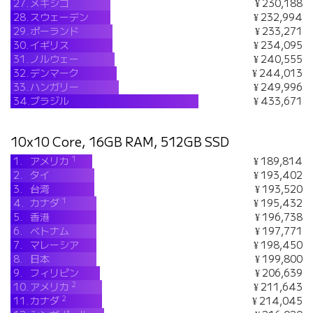
27.
メキシコ
¥ 230,188
28.
スウェーデン
¥ 232,994
29.
ポーランド
¥ 233,271
30.
イギリス
¥ 234,095
31.
ノルウェー
¥ 240,555
32.
デンマーク
¥ 244,013
33.
ハンガリー
¥ 249,996
34.
ブラジル
¥ 433,671
10x10 Core, 16GB RAM, 512GB SSD
1
1.
アメリカ
¥ 189,814
2.
タイ
¥ 193,402
3.
台湾
¥ 193,520
1
4.
カナダ
¥ 195,432
5.
香港
¥ 196,738
6.
ベトナム
¥ 197,771
7.
マレーシア
¥ 198,450
8.
日本
¥ 199,800
9.
フィリピン
¥ 206,639
2
10.
アメリカ
¥ 211,643
2
11.
カナダ
¥ 214,045