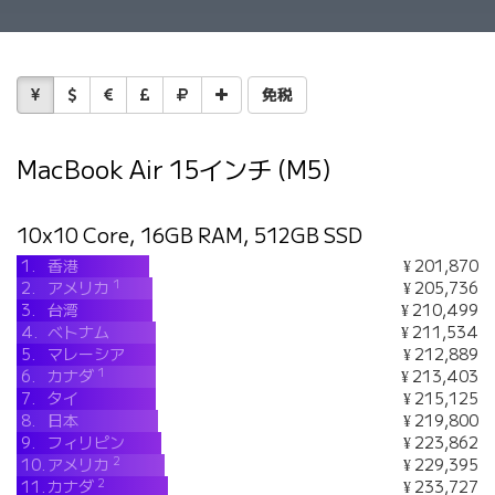
免税
MacBook Air 15インチ (M5)
10x10 Core, 16GB RAM, 512GB SSD
1.
香港
¥ 201,870
1
2.
アメリカ
¥ 205,736
3.
台湾
¥ 210,499
4.
ベトナム
¥ 211,534
5.
マレーシア
¥ 212,889
1
6.
カナダ
¥ 213,403
7.
タイ
¥ 215,125
8.
日本
¥ 219,800
9.
フィリピン
¥ 223,862
2
10.
アメリカ
¥ 229,395
2
11.
カナダ
¥ 233,727