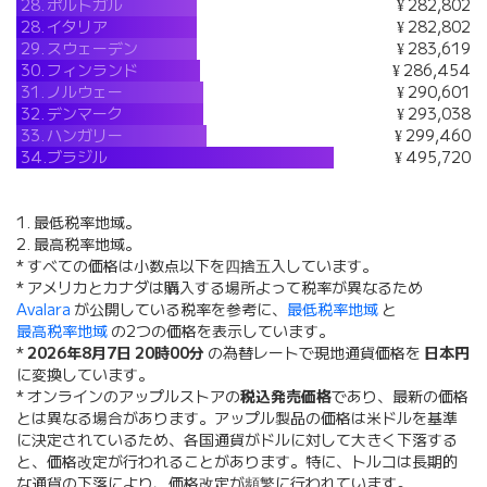
28.
ポルトガル
¥ 282,802
28.
イタリア
¥ 282,802
29.
スウェーデン
¥ 283,619
30.
フィンランド
¥ 286,454
31.
ノルウェー
¥ 290,601
32.
デンマーク
¥ 293,038
33.
ハンガリー
¥ 299,460
34.
ブラジル
¥ 495,720
1. 最低税率地域。
2. 最高税率地域。
* すべての価格は小数点以下を四捨五入しています。
* アメリカとカナダは購入する場所よって税率が異なるため
Avalara
が公開している税率を参考に、
最低税率地域
と
最高税率地域
の2つの価格を表示しています。
*
2026年8月7日 20時00分
の為替レートで現地通貨価格を
日本円
に変換しています。
* オンラインのアップルストアの
税込発売価格
であり、最新の価格
とは異なる場合があります。アップル製品の価格は米ドルを基準
に決定されているため、各国通貨がドルに対して大きく下落する
と、価格改定が行われることがあります。特に、トルコは長期的
な通貨の下落により、価格改定が頻繁に行われています。