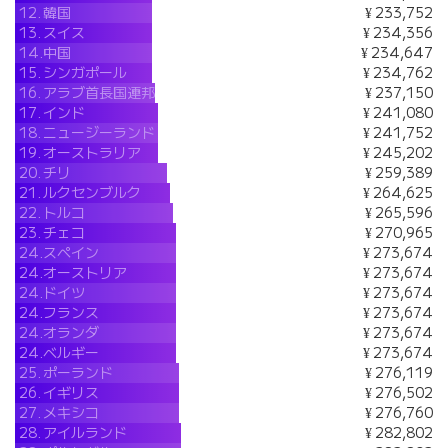
12.
韓国
¥ 233,752
13.
スイス
¥ 234,356
14.
中国
¥ 234,647
15.
シンガポール
¥ 234,762
16.
アラブ首長国連邦
¥ 237,150
17.
インド
¥ 241,080
18.
ニュージーランド
¥ 241,752
19.
オーストラリア
¥ 245,202
20.
チリ
¥ 259,389
21.
ルクセンブルク
¥ 264,625
22.
トルコ
¥ 265,596
23.
チェコ
¥ 270,965
24.
スペイン
¥ 273,674
24.
オーストリア
¥ 273,674
24.
ドイツ
¥ 273,674
24.
フランス
¥ 273,674
24.
オランダ
¥ 273,674
24.
ベルギー
¥ 273,674
25.
ポーランド
¥ 276,119
26.
イギリス
¥ 276,502
27.
メキシコ
¥ 276,760
28.
アイルランド
¥ 282,802