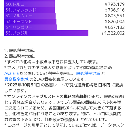
30.
トルコ
¥ 793,179
31.
フィンランド
¥ 796,916
32.
ノルウェー
¥ 805,551
33.
ポーランド
¥ 826,003
34.
ハンガリー
¥ 837,182
35.
ブラジル
¥ 1,322,002
1. 最低税率地域。
2. 最高税率地域。
* すべての価格は小数点以下を四捨五入しています。
* アメリカとカナダは購入する場所よって税率が異なるため
Avalara
が公開している税率を参考に、
最低税率地域
と
最高税率地域
の2つの価格を表示しています。
*
2023年10月31日
の為替レートで現地通貨価格を
日本円
に変換
しています。
* オンラインのアップルストアの
税込発売価格
であり、最新の価格
とは異なる場合があります。アップル製品の価格は米ドルを基準
に決定されているため、各国通貨がドルに対して大きく下落する
と、価格改定が行われることがあります。特に、トルコは長期的
な通貨の下落により、価格改定が頻繁に行われています。
* このページを引用元として明記していただければ、データやスク