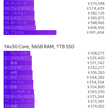
29.
デンマーク
¥ 570,398
30.
フィンランド
¥ 574,439
31.
ノルウェー
¥ 582,126
32.
トルコ
¥ 583,873
33.
ポーランド
¥ 588,966
34.
ハンガリー
¥ 606,956
35.
ブラジル
¥ 991,494
14x30 Core, 36GB RAM, 1TB SSD
1.
マレーシア
¥ 508,275
1
2.
アメリカ
¥ 529,400
3.
香港
¥ 531,742
1
4.
カナダ
¥ 532,217
5.
台湾
¥ 536,260
6.
タイ
¥ 544,282
7.
ベトナム
¥ 554,304
8.
日本
¥ 554,800
9.
シンガポール
¥ 563,330
10.
オーストラリア
¥ 575,264
11.
ニュージーランド
¥ 575,381
12.
中国
¥ 579,002