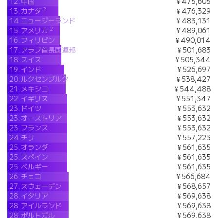
12.
中国
¥ 475,605
2
13.
カナダ
¥ 476,329
14.
ニュージーランド
¥ 483,131
2
15.
アメリカ
¥ 489,061
16.
フィリピン
¥ 490,014
17.
アラブ首長国連邦
¥ 501,683
18.
スイス
¥ 505,344
19.
インド
¥ 526,697
20.
ルクセンブルク
¥ 538,427
21.
メキシコ
¥ 544,488
22.
イギリス
¥ 551,347
23.
ドイツ
¥ 553,632
23.
オーストリア
¥ 553,632
23.
フランス
¥ 553,632
24.
チリ
¥ 557,223
25.
オランダ
¥ 561,635
25.
スペイン
¥ 561,635
25.
ベルギー
¥ 561,635
26.
チェコ
¥ 566,684
27.
スウェーデン
¥ 568,657
28.
イタリア
¥ 569,638
28.
アイルランド
¥ 569,638
28.
ポルトガル
¥ 569,638