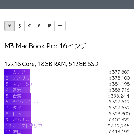
M3 MacBook Pro 16インチ
12x18 Core, 18GB RAM, 512GB SSD
1
1.
カナダ
¥ 377,669
1
2.
アメリカ
¥ 378,100
3.
マレーシア
¥ 381,198
4.
香港
¥ 386,716
5.
台湾
¥ 396,244
6.
シンガポール
¥ 397,612
7.
タイ
¥ 397,632
8.
日本
¥ 398,800
9.
ベトナム
¥ 400,329
10.
オーストラリア
¥ 412,245
11.
韓国
¥ 413,199