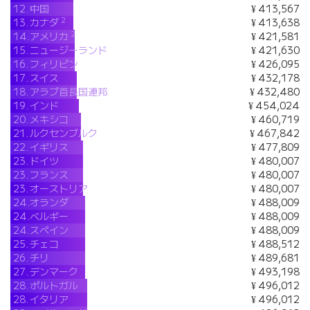
12.
中国
¥ 413,567
2
13.
カナダ
¥ 413,638
2
14.
アメリカ
¥ 421,581
15.
ニュージーランド
¥ 421,630
16.
フィリピン
¥ 426,095
17.
スイス
¥ 432,178
18.
アラブ首長国連邦
¥ 432,480
19.
インド
¥ 454,024
20.
メキシコ
¥ 460,719
21.
ルクセンブルク
¥ 467,842
22.
イギリス
¥ 477,809
23.
ドイツ
¥ 480,007
23.
フランス
¥ 480,007
23.
オーストリア
¥ 480,007
24.
オランダ
¥ 488,009
24.
ベルギー
¥ 488,009
24.
スペイン
¥ 488,009
25.
チェコ
¥ 488,512
26.
チリ
¥ 489,681
27.
デンマーク
¥ 493,198
28.
ポルトガル
¥ 496,012
28.
イタリア
¥ 496,012