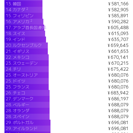
13.
韓国
¥ 581,166
2
14.
カナダ
¥ 582,905
15.
フィリピン
¥ 585,891
2
16.
アメリカ
¥ 590,282
17.
アラブ首長国連邦
¥ 605,488
18.
スイス
¥ 615,093
19.
インド
¥ 635,707
20.
ルクセンブルク
¥ 659,645
21.
イギリス
¥ 661,653
22.
メキシコ
¥ 670,141
23.
スウェーデン
¥ 670,215
24.
チリ
¥ 675,422
25.
オーストリア
¥ 680,076
25.
ドイツ
¥ 680,076
25.
フランス
¥ 680,076
26.
チェコ
¥ 683,942
27.
デンマーク
¥ 686,197
28.
ベルギー
¥ 688,079
28.
オランダ
¥ 688,079
28.
スペイン
¥ 688,079
29.
ポルトガル
¥ 696,081
29.
アイルランド
¥ 696,081