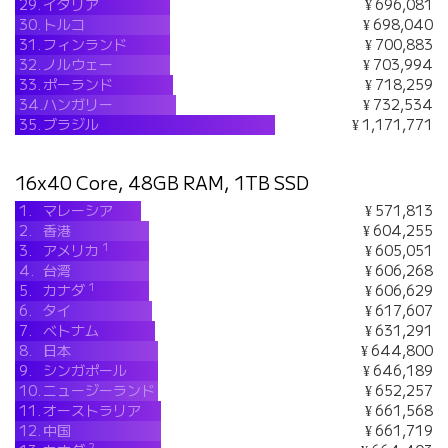
29.
イタリア
¥ 696,081
30.
トルコ
¥ 698,040
31.
フィンランド
¥ 700,883
32.
ノルウェー
¥ 703,994
33.
ポーランド
¥ 718,259
34.
ハンガリー
¥ 732,534
35.
ブラジル
¥ 1,171,771
16x40 Core, 48GB RAM, 1TB SSD
1.
マレーシア
¥ 571,813
2.
香港
¥ 604,255
1
3.
アメリカ
¥ 605,051
4.
台湾
¥ 606,268
1
5.
カナダ
¥ 606,629
6.
タイ
¥ 617,607
7.
ベトナム
¥ 631,291
8.
日本
¥ 644,800
9.
シンガポール
¥ 646,189
10.
ニュージーランド
¥ 652,257
11.
オーストラリア
¥ 661,568
12.
中国
¥ 661,719
2