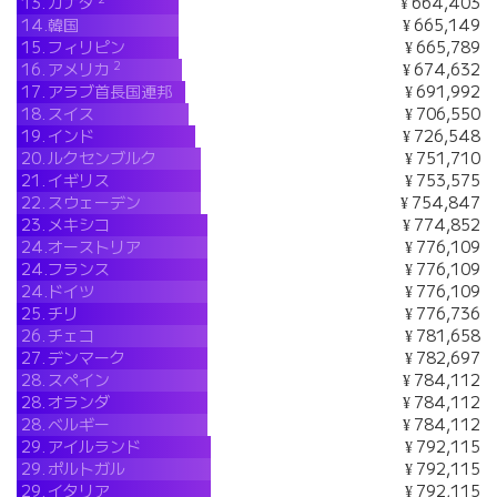
13.
カナダ
¥ 664,403
14.
韓国
¥ 665,149
15.
フィリピン
¥ 665,789
2
16.
アメリカ
¥ 674,632
17.
アラブ首長国連邦
¥ 691,992
18.
スイス
¥ 706,550
19.
インド
¥ 726,548
20.
ルクセンブルク
¥ 751,710
21.
イギリス
¥ 753,575
22.
スウェーデン
¥ 754,847
23.
メキシコ
¥ 774,852
24.
オーストリア
¥ 776,109
24.
フランス
¥ 776,109
24.
ドイツ
¥ 776,109
25.
チリ
¥ 776,736
26.
チェコ
¥ 781,658
27.
デンマーク
¥ 782,697
28.
スペイン
¥ 784,112
28.
オランダ
¥ 784,112
28.
ベルギー
¥ 784,112
29.
アイルランド
¥ 792,115
29.
ポルトガル
¥ 792,115
29.
イタリア
¥ 792,115