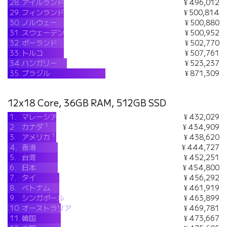
28.
アイルランド
¥ 496,012
29.
フィンランド
¥ 500,814
30.
ノルウェー
¥ 500,880
31.
スウェーデン
¥ 500,952
32.
ポーランド
¥ 502,770
33.
トルコ
¥ 507,761
34.
ハンガリー
¥ 523,237
35.
ブラジル
¥ 871,309
12x18 Core, 36GB RAM, 512GB SSD
1.
マレーシア
¥ 432,029
1
2.
カナダ
¥ 434,909
1
3.
アメリカ
¥ 438,620
4.
香港
¥ 444,727
5.
台湾
¥ 452,251
6.
日本
¥ 454,800
7.
タイ
¥ 456,292
8.
ベトナム
¥ 461,919
9.
シンガポール
¥ 463,899
10.
オーストラリア
¥ 469,781
11.
韓国
¥ 473,667