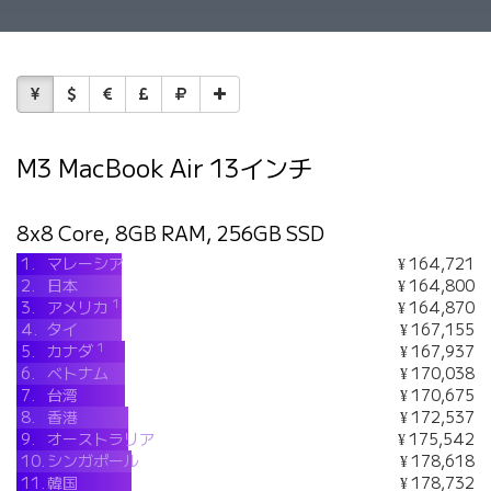
M3 MacBook Air 13インチ
8x8 Core, 8GB RAM, 256GB SSD
1.
マレーシア
¥ 164,721
2.
日本
¥ 164,800
1
3.
アメリカ
¥ 164,870
4.
タイ
¥ 167,155
1
5.
カナダ
¥ 167,937
6.
ベトナム
¥ 170,038
7.
台湾
¥ 170,675
8.
香港
¥ 172,537
9.
オーストラリア
¥ 175,542
10.
シンガポール
¥ 178,618
11.
韓国
¥ 178,732