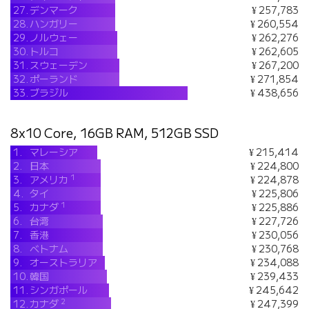
27.
デンマーク
¥ 257,783
28.
ハンガリー
¥ 260,554
29.
ノルウェー
¥ 262,276
30.
トルコ
¥ 262,605
31.
スウェーデン
¥ 267,200
32.
ポーランド
¥ 271,854
33.
ブラジル
¥ 438,656
8x10 Core, 16GB RAM, 512GB SSD
1.
マレーシア
¥ 215,414
2.
日本
¥ 224,800
1
3.
アメリカ
¥ 224,878
4.
タイ
¥ 225,806
1
5.
カナダ
¥ 225,886
6.
台湾
¥ 227,726
7.
香港
¥ 230,056
8.
ベトナム
¥ 230,768
9.
オーストラリア
¥ 234,088
10.
韓国
¥ 239,433
11.
シンガポール
¥ 245,642
2
12.
カナダ
¥ 247,399