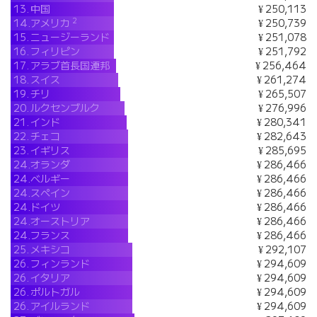
13.
中国
¥ 250,113
2
14.
アメリカ
¥ 250,739
15.
ニュージーランド
¥ 251,078
16.
フィリピン
¥ 251,792
17.
アラブ首長国連邦
¥ 256,464
18.
スイス
¥ 261,274
19.
チリ
¥ 265,507
20.
ルクセンブルク
¥ 276,996
21.
インド
¥ 280,341
22.
チェコ
¥ 282,643
23.
イギリス
¥ 285,695
24.
オランダ
¥ 286,466
24.
ベルギー
¥ 286,466
24.
スペイン
¥ 286,466
24.
ドイツ
¥ 286,466
24.
オーストリア
¥ 286,466
24.
フランス
¥ 286,466
25.
メキシコ
¥ 292,107
26.
フィンランド
¥ 294,609
26.
イタリア
¥ 294,609
26.
ポルトガル
¥ 294,609
26.
アイルランド
¥ 294,609