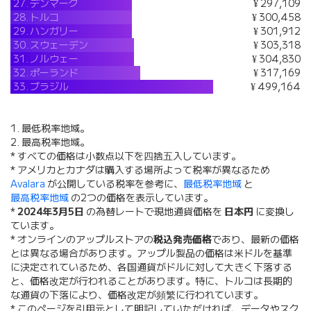
27.
デンマーク
¥ 297,109
28.
トルコ
¥ 300,458
29.
ハンガリー
¥ 301,912
30.
スウェーデン
¥ 303,318
31.
ノルウェー
¥ 304,830
32.
ポーランド
¥ 317,169
33.
ブラジル
¥ 499,164
1. 最低税率地域。
2. 最高税率地域。
* すべての価格は小数点以下を四捨五入しています。
* アメリカとカナダは購入する場所よって税率が異なるため
Avalara
が公開している税率を参考に、
最低税率地域
と
最高税率地域
の2つの価格を表示しています。
*
2024年3月5日
の為替レートで現地通貨価格を
日本円
に変換し
ています。
* オンラインのアップルストアの
税込発売価格
であり、最新の価格
とは異なる場合があります。アップル製品の価格は米ドルを基準
に決定されているため、各国通貨がドルに対して大きく下落する
と、価格改定が行われることがあります。特に、トルコは長期的
な通貨の下落により、価格改定が頻繁に行われています。
* このページを引用元として明記していただければ、データやスク