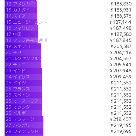
2
12.
アメリカ
¥ 183,830
2
13.
カナダ
¥ 183,931
14.
スイス
¥ 186,576
15.
ニュージーランド
¥ 187,144
16.
フィリピン
¥ 187,498
17.
中国
¥ 187,580
18.
アラブ首長国連邦
¥ 187,845
19.
メキシコ
¥ 203,587
20.
チリ
¥ 204,118
21.
ルクセンブルク
¥ 204,557
22.
チェコ
¥ 205,541
23.
インド
¥ 207,948
24.
イギリス
¥ 209,459
25.
ドイツ
¥ 211,552
25.
フランス
¥ 211,552
25.
スペイン
¥ 211,552
25.
オーストリア
¥ 211,552
25.
オランダ
¥ 211,552
25.
ベルギー
¥ 211,552
26.
デンマーク
¥ 218,457
27.
ハンガリー
¥ 219,195
28.
フィンランド
¥ 219,695