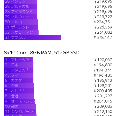
28.
イタリア
¥ 219,695
28.
ポルトガル
¥ 219,695
28.
アイルランド
¥ 219,695
29.
ノルウェー
¥ 219,722
30.
トルコ
¥ 224,751
31.
ポーランド
¥ 226,539
32.
スウェーデン
¥ 231,082
33.
ブラジル
¥ 378,147
8x10 Core, 8GB RAM, 512GB SSD
1.
マレーシア
¥ 190,067
2.
日本
¥ 194,800
1
3.
アメリカ
¥ 194,874
4.
タイ
¥ 196,480
1
5.
カナダ
¥ 196,912
6.
台湾
¥ 199,201
7.
ベトナム
¥ 200,403
8.
香港
¥ 201,297
9.
オーストラリア
¥ 204,815
10.
韓国
¥ 209,083
11.
シンガポール
¥ 212,130
2