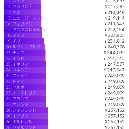
12.
カナダ
¥ 215,665
2
13.
アメリカ
¥ 217,285
14.
中国
¥ 218,846
15.
ニュージーランド
¥ 219,111
16.
フィリピン
¥ 219,645
17.
アラブ首長国連邦
¥ 222,154
18.
スイス
¥ 223,925
19.
チリ
¥ 234,812
20.
ルクセンブルク
¥ 240,778
21.
チェコ
¥ 244,092
22.
インド
¥ 244,145
23.
イギリス
¥ 247,577
24.
メキシコ
¥ 247,847
25.
スペイン
¥ 249,009
25.
ドイツ
¥ 249,009
25.
ベルギー
¥ 249,009
25.
オーストリア
¥ 249,009
25.
フランス
¥ 249,009
25.
オランダ
¥ 249,009
26.
フィンランド
¥ 257,152
26.
イタリア
¥ 257,152
26.
ポルトガル
¥ 257,152
26.
アイルランド
¥ 257,152