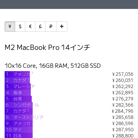
M2 MacBook Pro 14インチ
10x16 Core, 16GB RAM, 512GB SSD
1
1.
アメリカ
¥ 257,036
1
2.
カナダ
¥ 260,031
3.
マレーシア
¥ 262,292
4.
香港
¥ 262,895
5.
台湾
¥ 276,279
6.
シンガポール
¥ 282,366
2
7.
カナダ
¥ 284,796
8.
オーストラリア
¥ 285,658
2
9.
アメリカ
¥ 286,596
10.
タイ
¥ 287,950
11.
日本
¥ 288,800