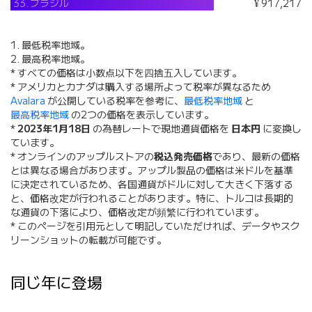
33.
ブラジル
¥ 917,217
1. 最低税率地域。
2. 最高税率地域。
* すべての価格は小数点以下を四捨五入しています。
* アメリカとカナダは購入する場所よって税率が異なるため
Avalara
が公開している税率を参考に、
最低税率地域
と
最高税率地域
の2つの価格を表示しています。
*
2023年1月18日
の為替レートで現地通貨価格を
日本円
に変換し
ています。
* オンラインのアップルストアの
税込発売価格
であり、最新の価格
とは異なる場合があります。アップル製品の価格は米ドルを基準
に決定されているため、各国通貨がドルに対して大きく下落する
と、価格改定が行われることがあります。特に、トルコは長期的
な通貨の下落により、価格改定が頻繁に行われています。
* このページを引用元として明記していただければ、データやスク
リーンショットの転載が可能です。
同じ年に登場