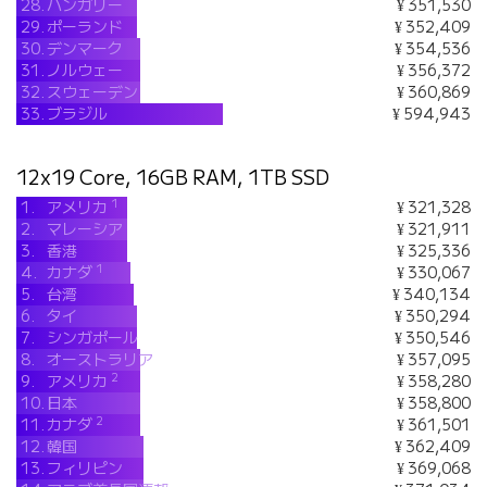
28.
ハンガリー
¥ 351,530
29.
ポーランド
¥ 352,409
30.
デンマーク
¥ 354,536
31.
ノルウェー
¥ 356,372
32.
スウェーデン
¥ 360,869
33.
ブラジル
¥ 594,943
12x19 Core, 16GB RAM, 1TB SSD
1
1.
アメリカ
¥ 321,328
2.
マレーシア
¥ 321,911
3.
香港
¥ 325,336
1
4.
カナダ
¥ 330,067
5.
台湾
¥ 340,134
6.
タイ
¥ 350,294
7.
シンガポール
¥ 350,546
8.
オーストラリア
¥ 357,095
2
9.
アメリカ
¥ 358,280
10.
日本
¥ 358,800
2
11.
カナダ
¥ 361,501
12.
韓国
¥ 362,409
13.
フィリピン
¥ 369,068