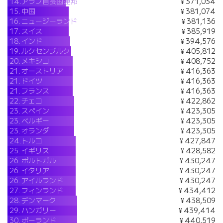
14.
アラブ首長国連邦
¥ 371,034
15.
中国
¥ 381,074
16.
ニュージーランド
¥ 381,136
17.
スイス
¥ 385,919
18.
インド
¥ 394,576
19.
ルクセンブルク
¥ 405,812
20.
メキシコ
¥ 408,752
21.
オーストリア
¥ 416,363
21.
ドイツ
¥ 416,363
21.
フランス
¥ 416,363
22.
チェコ
¥ 422,862
23.
スペイン
¥ 423,305
23.
ベルギー
¥ 423,305
23.
オランダ
¥ 423,305
24.
トルコ
¥ 427,847
25.
イギリス
¥ 428,582
26.
ポルトガル
¥ 430,247
26.
イタリア
¥ 430,247
26.
アイルランド
¥ 430,247
27.
フィンランド
¥ 434,412
28.
デンマーク
¥ 438,509
29.
ハンガリー
¥ 439,414
30.
ポーランド
¥ 440,519