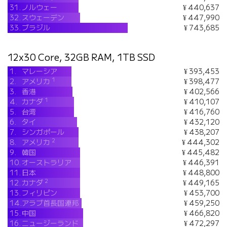
31.
ノルウェー
¥ 440,637
32.
スウェーデン
¥ 447,990
33.
ブラジル
¥ 743,685
12x30 Core, 32GB RAM, 1TB SSD
1.
マレーシア
¥ 393,453
1
2.
アメリカ
¥ 398,477
3.
香港
¥ 402,566
1
4.
カナダ
¥ 410,107
5.
台湾
¥ 416,760
6.
タイ
¥ 432,120
7.
シンガポール
¥ 438,207
2
8.
アメリカ
¥ 444,302
9.
韓国
¥ 445,482
10.
オーストラリア
¥ 446,391
11.
日本
¥ 448,800
2
12.
カナダ
¥ 449,165
13.
フィリピン
¥ 453,700
14.
アラブ首長国連邦
¥ 459,250
15.
中国
¥ 466,820
16.
ニュージーランド
¥ 472,297