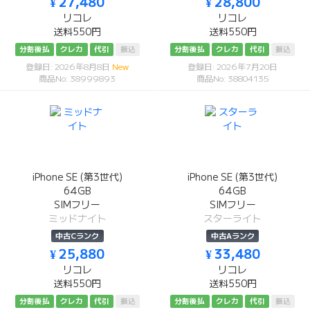
¥ 27,480
¥ 28,800
リコレ
リコレ
送料550円
送料550円
分割後払
クレカ
代引
振込
分割後払
クレカ
代引
振込
登録日: 2026年8月8日
New
登録日: 2026年7月20日
商品No: 38999893
商品No: 38804135
iPhone SE (第3世代)
iPhone SE (第3世代)
64GB
64GB
SIMフリー
SIMフリー
ミッドナイト
スターライト
中古Cランク
中古Aランク
¥ 25,880
¥ 33,480
リコレ
リコレ
送料550円
送料550円
分割後払
クレカ
代引
振込
分割後払
クレカ
代引
振込