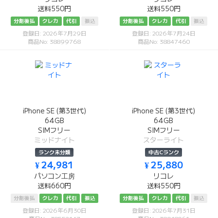
送料550円
送料550円
分割後払
クレカ
代引
振込
分割後払
クレカ
代引
振込
登録日: 2026年7月29日
登録日: 2026年7月24日
商品No: 38899768
商品No: 38847460
iPhone SE (第3世代)
iPhone SE (第3世代)
64GB
64GB
SIMフリー
SIMフリー
ミッドナイト
スターライト
ランク未分類
中古Cランク
¥ 24,981
¥ 25,880
パソコン工房
リコレ
送料660円
送料550円
分割後払
クレカ
代引
振込
分割後払
クレカ
代引
振込
登録日: 2026年6月30日
登録日: 2026年7月31日