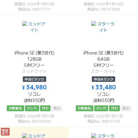
登録日: 2026年7月31日
登録日: 2026年7月14日
商品No: 38917711
商品No: 38737848
iPhone SE (第3世代)
iPhone SE (第3世代)
128GB
64GB
SIMフリー
SIMフリー
ミッドナイト
スターライト
中古Cランク
中古Aランク
¥ 34,980
¥ 33,480
リコレ
リコレ
送料550円
送料550円
分割後払
クレカ
代引
振込
分割後払
クレカ
代引
振込
登録日: 2026年7月11日
登録日: 2026年7月21日
商品No: 38700956
商品No: 38816103
保証
あり