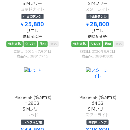
SIMフリー
SIMフリー
ミッドナイト
スターライト
中古Cランク
中古Bランク
¥ 25,880
¥ 28,800
リコレ
リコレ
送料550円
送料550円
分割後払
クレカ
代引
振込
分割後払
クレカ
代引
振込
登録日: 2026年7月31日
登録日: 2026年8月2日
商品No: 38917716
商品No: 38940935
iPhone SE (第3世代)
iPhone SE (第3世代)
128GB
64GB
SIMフリー
SIMフリー
レッド
スターライト
ランク未分類
中古Bランク
¥ 34,980
¥ 28,800