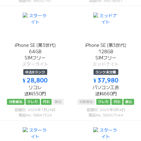
商品No: 38552147
商品No: 38918061
iPhone SE (第3世代)
iPhone SE (第3世代)
64GB
128GB
SIMフリー
SIMフリー
スターライト
ミッドナイト
中古Bランク
ランク未分類
¥ 28,800
¥ 37,980
リコレ
パソコン工房
送料550円
送料660円
分割後払
クレカ
代引
振込
分割後払
クレカ
代引
振込
登録日: 2026年7月24日
登録日: 2026年8月4日
商品No: 38847524
商品No: 38967544