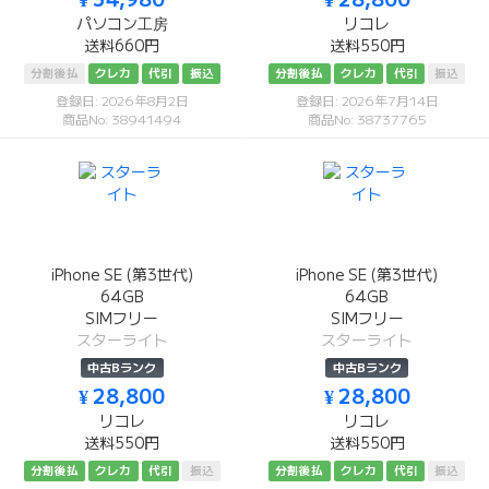
パソコン工房
リコレ
送料660円
送料550円
分割後払
クレカ
代引
振込
分割後払
クレカ
代引
振込
登録日: 2026年8月2日
登録日: 2026年7月14日
商品No: 38941494
商品No: 38737765
iPhone SE (第3世代)
iPhone SE (第3世代)
64GB
64GB
SIMフリー
SIMフリー
スターライト
スターライト
中古Bランク
中古Bランク
¥ 28,800
¥ 28,800
リコレ
リコレ
送料550円
送料550円
分割後払
クレカ
代引
振込
分割後払
クレカ
代引
振込