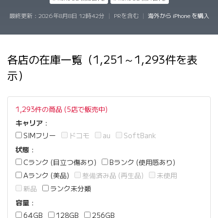
最終更新：
2026年8月8日 12時42分
|
PRを含む
|
海外から iPhone を購入
各店の在庫一覧（1,251～1,293件を表
示）
1,293件の商品 (5店で販売中)
キャリア
：
SIMフリー
ドコモ
au
SoftBank
状態
：
Cランク (目立つ傷あり)
Bランク (使用感あり)
Aランク (美品)
整備済み品 (再生品)
未使用
新品
ランク未分類
容量
：
64GB
128GB
256GB