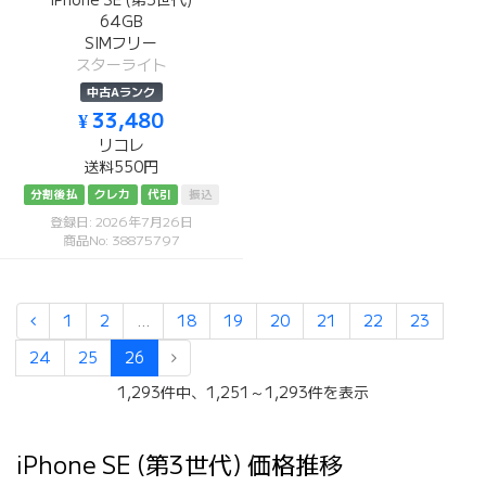
iPhone SE (第3世代)
64GB
SIMフリー
スターライト
中古Aランク
¥ 33,480
リコレ
送料550円
分割後払
クレカ
代引
振込
登録日: 2026年7月26日
商品No: 38875797
1
2
...
18
19
20
21
22
23
24
25
26
1,293件中、1,251～1,293件を表示
iPhone SE (第3世代) 価格推移