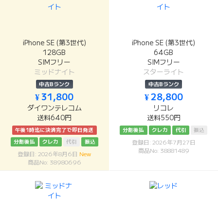
iPhone SE (第3世代)
iPhone SE (第3世代)
128GB
64GB
SIMフリー
SIMフリー
ミッドナイト
スターライト
中古Bランク
中古Bランク
¥ 31,800
¥ 28,800
ダイワンテレコム
リコレ
送料640円
送料550円
午後1時迄に決済完了で即日発送
分割後払
クレカ
代引
振込
分割後払
クレカ
代引
振込
登録日: 2026年7月27日
商品No: 38881489
登録日: 2026年8月6日
New
商品No: 38980696