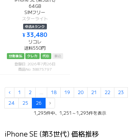
iPhone SE (第3世代)
64GB
SIMフリー
スターライト
中古Aランク
¥ 33,480
リコレ
送料550円
分割後払
クレカ
代引
振込
登録日: 2026年7月26日
商品No: 38875797
1
2
...
18
19
20
21
22
23
24
25
26
1,293件中、1,251～1,293件を表示
iPhone SE (第3世代) 価格推移