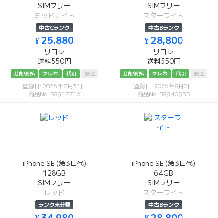
SIMフリー
SIMフリー
ミッドナイト
スターライト
中古Cランク
中古Bランク
¥ 25,880
¥ 28,800
リコレ
リコレ
送料550円
送料550円
分割後払
クレカ
代引
振込
分割後払
クレカ
代引
振込
登録日: 2026年7月31日
登録日: 2026年8月2日
商品No: 38917716
商品No: 38940935
iPhone SE (第3世代)
iPhone SE (第3世代)
128GB
64GB
SIMフリー
SIMフリー
レッド
スターライト
ランク未分類
中古Bランク
¥ 34,980
¥ 28,800