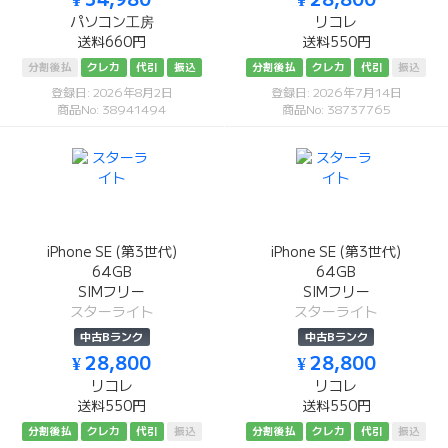
パソコン工房
リコレ
送料660円
送料550円
分割後払
クレカ
代引
振込
分割後払
クレカ
代引
振込
登録日: 2026年8月2日
登録日: 2026年7月14日
商品No: 38941494
商品No: 38737765
iPhone SE (第3世代)
iPhone SE (第3世代)
64GB
64GB
SIMフリー
SIMフリー
スターライト
スターライト
中古Bランク
中古Bランク
¥ 28,800
¥ 28,800
リコレ
リコレ
送料550円
送料550円
分割後払
クレカ
代引
振込
分割後払
クレカ
代引
振込