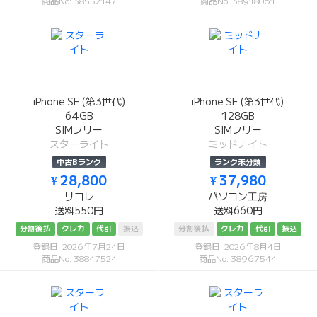
商品No: 38552147
商品No: 38918061
iPhone SE (第3世代)
iPhone SE (第3世代)
64GB
128GB
SIMフリー
SIMフリー
スターライト
ミッドナイト
中古Bランク
ランク未分類
¥ 28,800
¥ 37,980
リコレ
パソコン工房
送料550円
送料660円
分割後払
クレカ
代引
振込
分割後払
クレカ
代引
振込
登録日: 2026年7月24日
登録日: 2026年8月4日
商品No: 38847524
商品No: 38967544