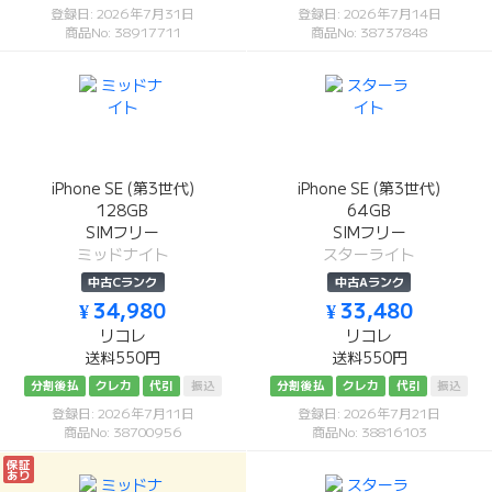
登録日: 2026年7月31日
登録日: 2026年7月14日
商品No: 38917711
商品No: 38737848
iPhone SE (第3世代)
iPhone SE (第3世代)
128GB
64GB
SIMフリー
SIMフリー
ミッドナイト
スターライト
中古Cランク
中古Aランク
¥ 34,980
¥ 33,480
リコレ
リコレ
送料550円
送料550円
分割後払
クレカ
代引
振込
分割後払
クレカ
代引
振込
登録日: 2026年7月11日
登録日: 2026年7月21日
商品No: 38700956
商品No: 38816103
保証
あり