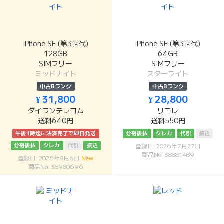
iPhone SE (第3世代)
iPhone SE (第3世代)
128GB
64GB
SIMフリー
SIMフリー
ミッドナイト
スターライト
中古Bランク
中古Bランク
¥ 31,800
¥ 28,800
ダイワンテレコム
リコレ
送料640円
送料550円
午後1時迄に決済完了で即日発送
分割後払
クレカ
代引
振込
分割後払
クレカ
代引
振込
登録日: 2026年7月27日
商品No: 38881489
登録日: 2026年8月6日
New
商品No: 38980696