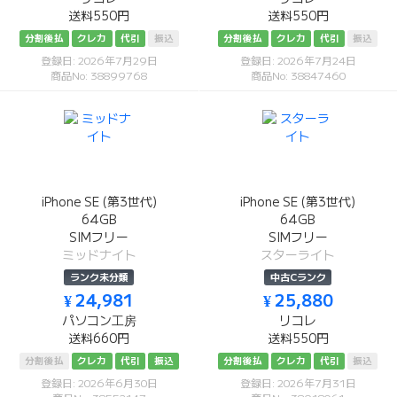
送料550円
送料550円
分割後払
クレカ
代引
振込
分割後払
クレカ
代引
振込
登録日: 2026年7月29日
登録日: 2026年7月24日
商品No: 38899768
商品No: 38847460
iPhone SE (第3世代)
iPhone SE (第3世代)
64GB
64GB
SIMフリー
SIMフリー
ミッドナイト
スターライト
ランク未分類
中古Cランク
¥ 24,981
¥ 25,880
パソコン工房
リコレ
送料660円
送料550円
分割後払
クレカ
代引
振込
分割後払
クレカ
代引
振込
登録日: 2026年6月30日
登録日: 2026年7月31日