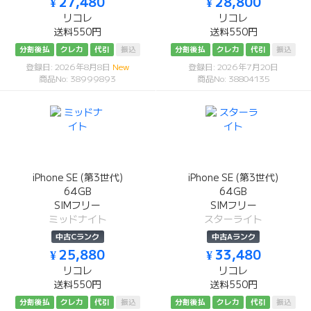
¥ 27,480
¥ 28,800
リコレ
リコレ
送料550円
送料550円
分割後払
クレカ
代引
振込
分割後払
クレカ
代引
振込
登録日: 2026年8月8日
New
登録日: 2026年7月20日
商品No: 38999893
商品No: 38804135
iPhone SE (第3世代)
iPhone SE (第3世代)
64GB
64GB
SIMフリー
SIMフリー
ミッドナイト
スターライト
中古Cランク
中古Aランク
¥ 25,880
¥ 33,480
リコレ
リコレ
送料550円
送料550円
分割後払
クレカ
代引
振込
分割後払
クレカ
代引
振込