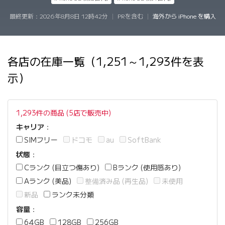
最終更新：
2026年8月8日 12時42分
|
PRを含む
|
海外から iPhone を購入
各店の在庫一覧（1,251～1,293件を表
示）
1,293件の商品 (5店で販売中)
キャリア
：
SIMフリー
ドコモ
au
SoftBank
状態
：
Cランク (目立つ傷あり)
Bランク (使用感あり)
Aランク (美品)
整備済み品 (再生品)
未使用
新品
ランク未分類
容量
：
64GB
128GB
256GB