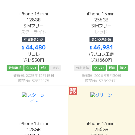
iPhone 13 mini
iPhone 13 mini
128GB
256GB
SIMフリー
SIMフリー
スターライト
レッド
中古Bランク
ランク未分類
¥ 44,480
¥ 46,981
リコレ
パソコン工房
送料550円
送料660円
分割後払
クレカ
代引
振込
分割後払
クレカ
代引
振込
登録日: 2025年12月15日
登録日: 2026年5月30日
商品No: 32822175
商品No: 37697171
保証
あり
iPhone 13 mini
iPhone 13 mini
128GB
256GB