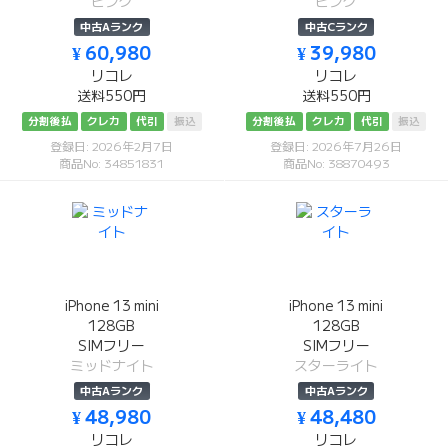
ピンク
ピンク
中古Aランク
中古Cランク
¥ 60,980
¥ 39,980
リコレ
リコレ
送料550円
送料550円
分割後払
クレカ
代引
振込
分割後払
クレカ
代引
振込
登録日: 2026年2月7日
登録日: 2026年7月26日
商品No: 34851831
商品No: 38870493
iPhone 13 mini
iPhone 13 mini
128GB
128GB
SIMフリー
SIMフリー
ミッドナイト
スターライト
中古Aランク
中古Aランク
¥ 48,980
¥ 48,480
リコレ
リコレ