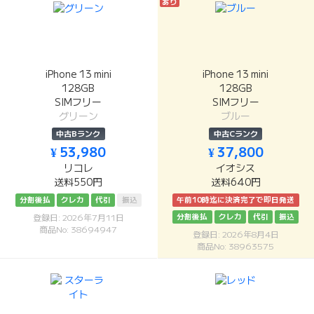
あり
iPhone 13 mini
iPhone 13 mini
128GB
128GB
SIMフリー
SIMフリー
グリーン
ブルー
中古Bランク
中古Cランク
¥ 53,980
¥ 37,800
リコレ
イオシス
送料550円
送料640円
分割後払
クレカ
代引
振込
午前10時迄に決済完了で即日発送
分割後払
クレカ
代引
振込
登録日: 2026年7月11日
商品No: 38694947
登録日: 2026年8月4日
商品No: 38963575