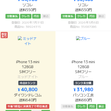
リコレ
リコレ
送料550円
送料550円
分割後払
クレカ
代引
振込
分割後払
クレカ
代引
振込
登録日: 2026年7月31日
登録日: 2026年3月6日
商品No: 38924315
商品No: 35687086
保証
あり
iPhone 13 mini
iPhone 13 mini
128GB
128GB
SIMフリー
SIMフリー
ミッドナイト
ブルー
中古Bランク
ランク未分類
¥ 40,800
¥ 31,980
ダイワンテレコム
パソコン工房
送料640円
送料660円
午後1時迄に決済完了で即日発送
分割後払
クレカ
代引
振込