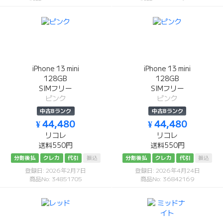
iPhone 13 mini
iPhone 13 mini
128GB
128GB
SIMフリー
SIMフリー
ピンク
ピンク
中古Bランク
中古Bランク
¥ 44,480
¥ 44,480
リコレ
リコレ
送料550円
送料550円
分割後払
クレカ
代引
振込
分割後払
クレカ
代引
振込
登録日: 2026年2月7日
登録日: 2026年4月24日
商品No: 34851705
商品No: 36842169