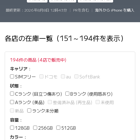
最終更新：
2026年8月8日 12時43分
|
PRを含む
|
海外から iPhone を購入
各店の在庫一覧（151～194件を表示）
194件の商品 (4店で販売中)
キャリア
：
SIMフリー
ドコモ
au
SoftBank
状態
：
Cランク (目立つ傷あり)
Bランク (使用感あり)
Aランク (美品)
整備済み品 (再生品)
未使用
新品
ランク未分類
容量
：
128GB
256GB
512GB
カラー
：