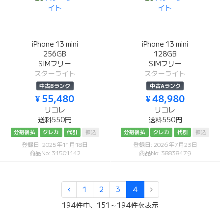
iPhone 13 mini
iPhone 13 mini
256GB
128GB
SIMフリー
SIMフリー
スターライト
スターライト
中古Bランク
中古Aランク
¥ 55,480
¥ 48,980
リコレ
リコレ
送料550円
送料550円
分割後払
クレカ
代引
振込
分割後払
クレカ
代引
振込
登録日: 2025年11月18日
登録日: 2026年7月23日
商品No: 31501142
商品No: 38838479
1
2
3
4
194件中、151～194件を表示