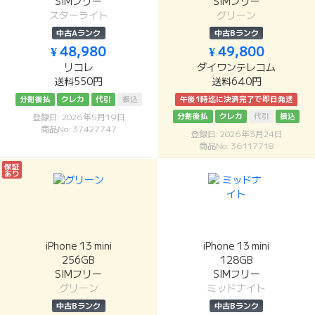
SIMフリー
SIMフリー
スターライト
グリーン
中古Aランク
中古Bランク
¥ 48,980
¥ 49,800
リコレ
ダイワンテレコム
送料550円
送料640円
分割後払
クレカ
代引
振込
午後1時迄に決済完了で即日発送
分割後払
クレカ
代引
振込
登録日: 2026年5月19日
商品No: 37427747
登録日: 2026年3月24日
商品No: 36117718
保証
あり
iPhone 13 mini
iPhone 13 mini
256GB
128GB
SIMフリー
SIMフリー
グリーン
ミッドナイト
中古Bランク
中古Bランク