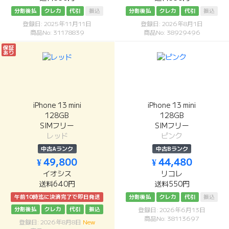
分割後払
クレカ
代引
振込
分割後払
クレカ
代引
振込
登録日: 2025年11月11日
登録日: 2026年8月1日
商品No: 31178839
商品No: 38929496
保証
あり
iPhone 13 mini
iPhone 13 mini
128GB
128GB
SIMフリー
SIMフリー
レッド
ピンク
中古Aランク
中古Bランク
¥ 49,800
¥ 44,480
イオシス
リコレ
送料640円
送料550円
午前10時迄に決済完了で即日発送
分割後払
クレカ
代引
振込
分割後払
クレカ
代引
振込
登録日: 2026年6月13日
商品No: 38113697
登録日: 2026年8月8日
New