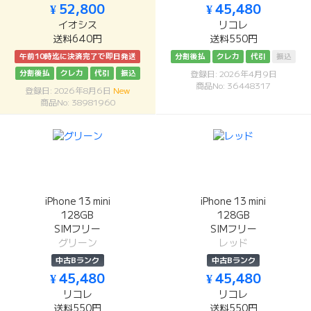
¥ 52,800
¥ 45,480
イオシス
リコレ
送料640円
送料550円
午前10時迄に決済完了で即日発送
分割後払
クレカ
代引
振込
分割後払
クレカ
代引
振込
登録日: 2026年4月9日
商品No: 36448317
登録日: 2026年8月6日
New
商品No: 38981960
iPhone 13 mini
iPhone 13 mini
128GB
128GB
SIMフリー
SIMフリー
グリーン
レッド
中古Bランク
中古Bランク
¥ 45,480
¥ 45,480
リコレ
リコレ
送料550円
送料550円