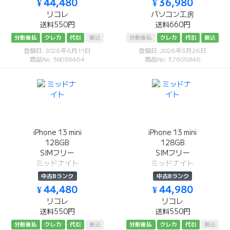
¥ 44,480
¥ 36,980
リコレ
パソコン工房
送料550円
送料660円
分割後払
クレカ
代引
振込
分割後払
クレカ
代引
振込
登録日: 2026年6月11日
登録日: 2026年5月26日
商品No: 38038464
商品No: 37605846
iPhone 13 mini
iPhone 13 mini
128GB
128GB
SIMフリー
SIMフリー
ミッドナイト
ミッドナイト
中古Bランク
中古Bランク
¥ 44,480
¥ 44,980
リコレ
リコレ
送料550円
送料550円
分割後払
クレカ
代引
振込
分割後払
クレカ
代引
振込