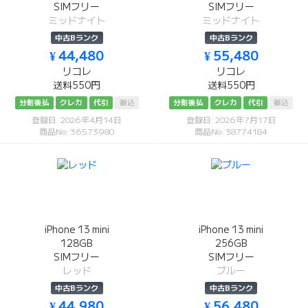
SIMフリー
SIMフリー
ミッドナイト
ミッドナイト
中古Bランク
中古Bランク
¥ 44,480
¥ 55,480
リコレ
リコレ
送料550円
送料550円
分割後払
クレカ
代引
振込
分割後払
クレカ
代引
振込
登録日: 2026年4月14日
登録日: 2026年7月17日
商品No: 36573980
商品No: 38774184
iPhone 13 mini
iPhone 13 mini
128GB
256GB
SIMフリー
SIMフリー
レッド
ブルー
中古Bランク
中古Bランク
¥ 44,980
¥ 56,480