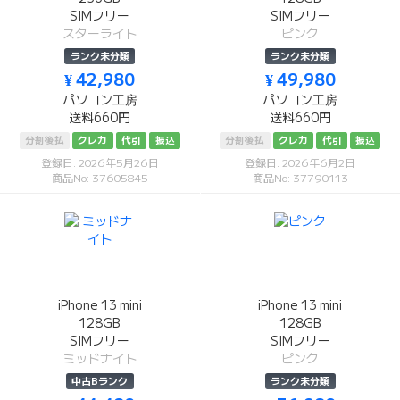
SIMフリー
SIMフリー
スターライト
ピンク
ランク未分類
ランク未分類
¥ 42,980
¥ 49,980
パソコン工房
パソコン工房
送料660円
送料660円
分割後払
クレカ
代引
振込
分割後払
クレカ
代引
振込
登録日: 2026年5月26日
登録日: 2026年6月2日
商品No: 37605845
商品No: 37790113
iPhone 13 mini
iPhone 13 mini
128GB
128GB
SIMフリー
SIMフリー
ミッドナイト
ピンク
中古Bランク
ランク未分類