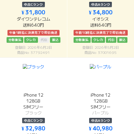
中古Cランク
中古Aランク
¥ 31,800
¥ 34,800
ダイワンテレコム
イオシス
送料640円
送料640円
午後1時迄に決済完了で即日発送
午前10時迄に決済完了で即日発送
分割後払
クレカ
代引
振込
分割後払
クレカ
代引
振込
登録日: 2026年6月2日
登録日: 2026年5月2日
商品No: 37792491
商品No: 37001695
iPhone 12
iPhone 12
128GB
128GB
SIMフリー
SIMフリー
ブラック
パープル
中古Cランク
中古Aランク
¥ 32,980
¥ 40,980