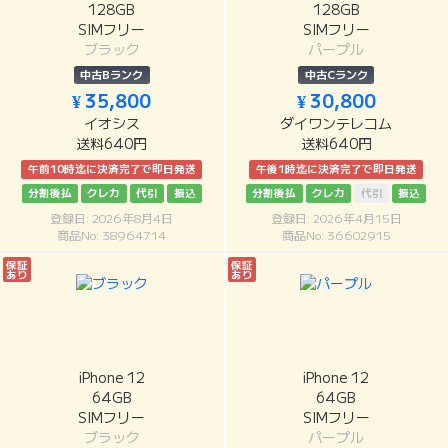
128GB
128GB
SIMフリー
SIMフリー
ブラック
パープル
中古Bランク
中古Cランク
¥ 35,800
¥ 30,800
イオシス
ダイワンテレコム
送料640円
送料640円
午前10時迄に決済完了で即日発送
午後1時迄に決済完了で即日発送
分割後払
クレカ
代引
振込
分割後払
クレカ
代引
振込
登録日: 2026年8月4日
登録日: 2026年4月15日
商品No: 38964714
商品No: 36602915
保証
保証
あり
あり
iPhone 12
iPhone 12
64GB
64GB
SIMフリー
SIMフリー
ブラック
パープル