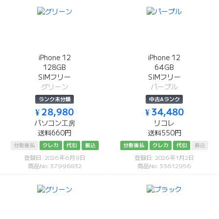
iPhone 12
iPhone 12
128GB
64GB
SIMフリー
SIMフリー
グリーン
パープル
ランク未分類
中古Aランク
¥ 28,980
¥ 34,480
パソコン工房
リコレ
送料660円
送料550円
分割後払
クレカ
代引
振込
分割後払
クレカ
代引
振込
登録日: 2026年6月9日
登録日: 2026年1月2日
商品No: 37996832
商品No: 33612956