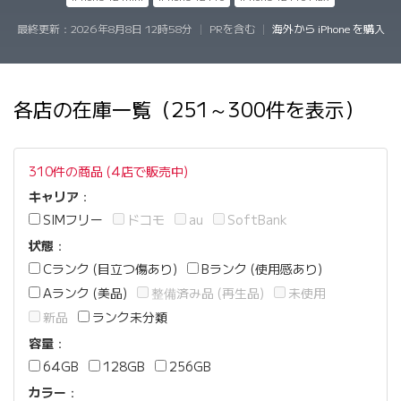
最終更新：
2026年8月8日 12時58分
|
PRを含む
|
海外から iPhone を購入
各店の在庫一覧（251～300件を表示）
310件の商品 (4店で販売中)
キャリア
：
SIMフリー
ドコモ
au
SoftBank
状態
：
Cランク (目立つ傷あり)
Bランク (使用感あり)
Aランク (美品)
整備済み品 (再生品)
未使用
新品
ランク未分類
容量
：
64GB
128GB
256GB
カラー
：