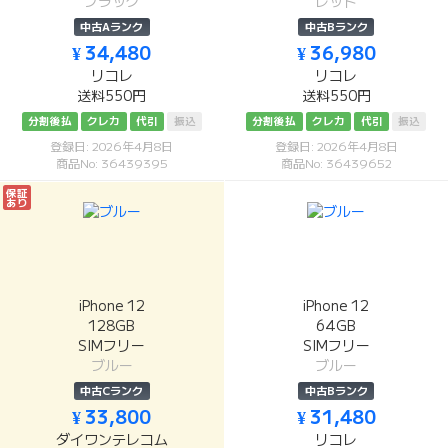
ブラック
レッド
中古Aランク
中古Bランク
¥ 34,480
¥ 36,980
リコレ
リコレ
送料550円
送料550円
分割後払
クレカ
代引
振込
分割後払
クレカ
代引
振込
登録日: 2026年4月8日
登録日: 2026年4月8日
商品No: 36439395
商品No: 36439652
保証
あり
iPhone 12
iPhone 12
128GB
64GB
SIMフリー
SIMフリー
ブルー
ブルー
中古Cランク
中古Bランク
¥ 33,800
¥ 31,480
ダイワンテレコム
リコレ