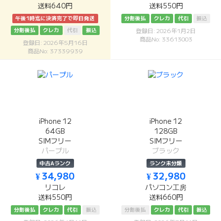
送料640円
送料550円
午後1時迄に決済完了で即日発送
分割後払
クレカ
代引
振込
分割後払
クレカ
代引
振込
登録日: 2026年1月2日
商品No: 33613003
登録日: 2026年5月16日
商品No: 37339939
iPhone 12
iPhone 12
64GB
128GB
SIMフリー
SIMフリー
パープル
ブラック
中古Aランク
ランク未分類
¥ 34,980
¥ 32,980
リコレ
パソコン工房
送料550円
送料660円
分割後払
クレカ
代引
振込
分割後払
クレカ
代引
振込