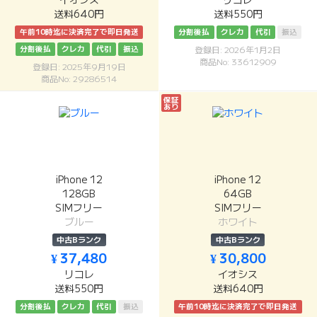
イオシス
リコレ
送料640円
送料550円
午前10時迄に決済完了で即日発送
分割後払
クレカ
代引
振込
分割後払
クレカ
代引
振込
登録日: 2026年1月2日
商品No: 33612909
登録日: 2025年9月19日
商品No: 29286514
保証
あり
iPhone 12
iPhone 12
128GB
64GB
SIMフリー
SIMフリー
ブルー
ホワイト
中古Bランク
中古Bランク
¥ 37,480
¥ 30,800
リコレ
イオシス
送料550円
送料640円
分割後払
クレカ
代引
振込
午前10時迄に決済完了で即日発送