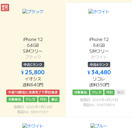
保証
あり
iPhone 12
iPhone 12
64GB
64GB
SIMフリー
SIMフリー
ブラック
ホワイト
中古Cランク
中古Aランク
¥ 25,800
¥ 34,480
イオシス
リコレ
送料640円
送料550円
午前10時迄に決済完了で即日発送
分割後払
クレカ
代引
振込
分割後払
クレカ
代引
振込
登録日: 2026年4月25日
商品No: 36870859
登録日: 2026年7月29日
商品No: 38901561