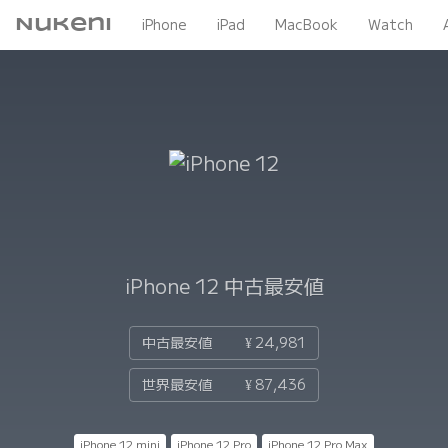
Nukeni
iPhone
iPad
MacBook
Watch
iPhone 12
中古最安値
中古最安値
¥ 24,981
世界最安値
¥ 87,436
iPhone 12 mini
iPhone 12 Pro
iPhone 12 Pro Max