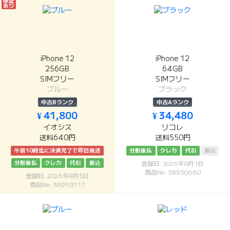
保証
あり
iPhone 12
iPhone 12
256GB
64GB
SIMフリー
SIMフリー
ブルー
ブラック
中古Bランク
中古Aランク
¥ 41,800
¥ 34,480
イオシス
リコレ
送料640円
送料550円
午前10時迄に決済完了で即日発送
分割後払
クレカ
代引
振込
分割後払
クレカ
代引
振込
登録日: 2026年8月1日
商品No: 38930660
登録日: 2026年8月3日
商品No: 38959117