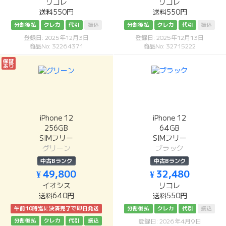
リコレ
リコレ
送料550円
送料550円
分割後払
クレカ
代引
振込
分割後払
クレカ
代引
振込
登録日: 2025年12月3日
登録日: 2025年12月13日
商品No: 32264371
商品No: 32715222
保証
あり
iPhone 12
iPhone 12
256GB
64GB
SIMフリー
SIMフリー
グリーン
ブラック
中古Bランク
中古Bランク
¥ 49,800
¥ 32,480
イオシス
リコレ
送料640円
送料550円
午前10時迄に決済完了で即日発送
分割後払
クレカ
代引
振込
分割後払
クレカ
代引
振込
登録日: 2026年4月9日