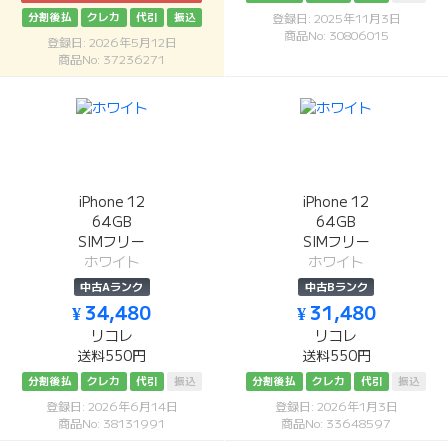
分割後払
クレカ
代引
振込
登録日: 2025年11月3日
商品No: 30806015
登録日: 2026年5月12日
商品No: 37236271
iPhone 12
iPhone 12
64GB
64GB
SIMフリー
SIMフリー
ホワイト
ホワイト
中古Aランク
中古Bランク
¥ 34,480
¥ 31,480
リコレ
リコレ
送料550円
送料550円
分割後払
クレカ
代引
振込
分割後払
クレカ
代引
振込
登録日: 2026年6月14日
登録日: 2026年1月3日
商品No: 38131991
商品No: 33648597