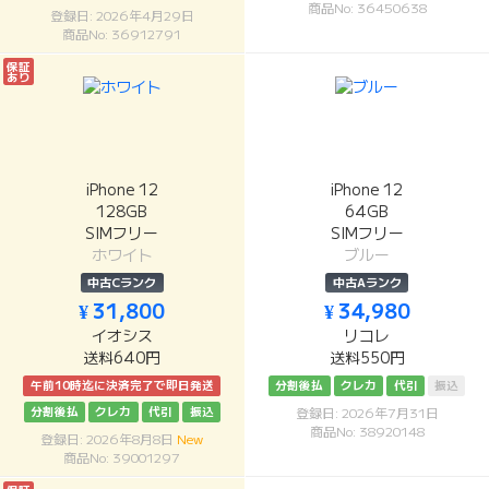
商品No: 36450638
登録日: 2026年4月29日
商品No: 36912791
保証
あり
iPhone 12
iPhone 12
128GB
64GB
SIMフリー
SIMフリー
ホワイト
ブルー
中古Cランク
中古Aランク
¥ 31,800
¥ 34,980
イオシス
リコレ
送料640円
送料550円
午前10時迄に決済完了で即日発送
分割後払
クレカ
代引
振込
分割後払
クレカ
代引
振込
登録日: 2026年7月31日
商品No: 38920148
登録日: 2026年8月8日
New
商品No: 39001297