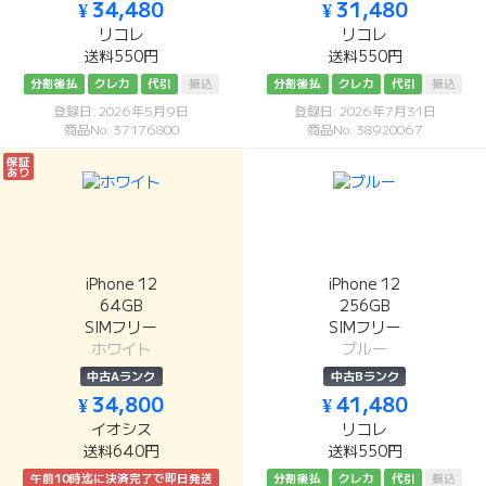
¥ 34,480
¥ 31,480
リコレ
リコレ
送料550円
送料550円
分割後払
クレカ
代引
振込
分割後払
クレカ
代引
振込
登録日: 2026年5月9日
登録日: 2026年7月31日
商品No: 37176800
商品No: 38920067
保証
あり
iPhone 12
iPhone 12
64GB
256GB
SIMフリー
SIMフリー
ホワイト
ブルー
中古Aランク
中古Bランク
¥ 34,800
¥ 41,480
イオシス
リコレ
送料640円
送料550円
午前10時迄に決済完了で即日発送
分割後払
クレカ
代引
振込