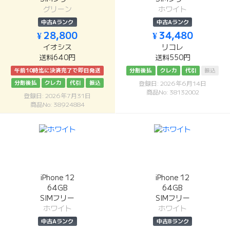
グリーン
ホワイト
中古Aランク
中古Aランク
¥ 28,800
¥ 34,480
イオシス
リコレ
送料640円
送料550円
午前10時迄に決済完了で即日発送
分割後払
クレカ
代引
振込
分割後払
クレカ
代引
振込
登録日: 2026年6月14日
商品No: 38132002
登録日: 2026年7月31日
商品No: 38924884
iPhone 12
iPhone 12
64GB
64GB
SIMフリー
SIMフリー
ホワイト
ホワイト
中古Aランク
中古Bランク