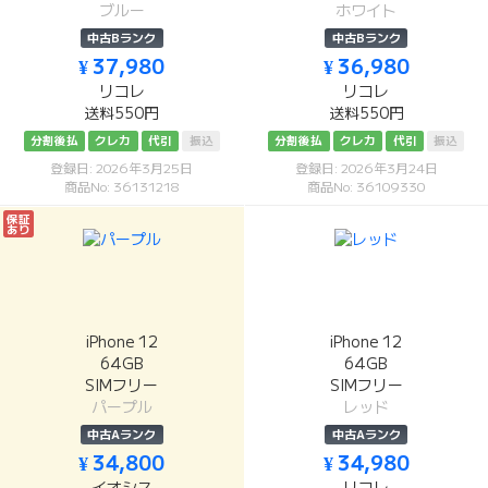
ブルー
ホワイト
中古Bランク
中古Bランク
¥ 37,980
¥ 36,980
リコレ
リコレ
送料550円
送料550円
分割後払
クレカ
代引
振込
分割後払
クレカ
代引
振込
登録日: 2026年3月25日
登録日: 2026年3月24日
商品No: 36131218
商品No: 36109330
保証
あり
iPhone 12
iPhone 12
64GB
64GB
SIMフリー
SIMフリー
パープル
レッド
中古Aランク
中古Aランク
¥ 34,800
¥ 34,980