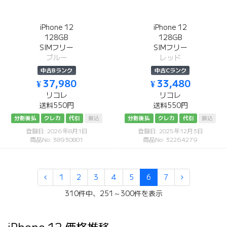
iPhone 12
iPhone 12
128GB
128GB
SIMフリー
SIMフリー
ブルー
レッド
中古Bランク
中古Cランク
¥ 37,980
¥ 33,480
リコレ
リコレ
送料550円
送料550円
分割後払
クレカ
代引
振込
分割後払
クレカ
代引
振込
登録日: 2026年8月1日
登録日: 2025年12月3日
商品No: 38930801
商品No: 32264279
1
2
3
4
5
6
7
310件中、251～300件を表示