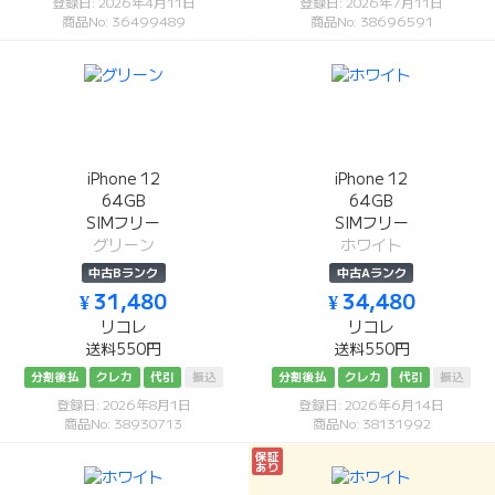
登録日: 2026年4月11日
登録日: 2026年7月11日
商品No: 36499489
商品No: 38696591
iPhone 12
iPhone 12
64GB
64GB
SIMフリー
SIMフリー
グリーン
ホワイト
中古Bランク
中古Aランク
¥ 31,480
¥ 34,480
リコレ
リコレ
送料550円
送料550円
分割後払
クレカ
代引
振込
分割後払
クレカ
代引
振込
登録日: 2026年8月1日
登録日: 2026年6月14日
商品No: 38930713
商品No: 38131992
保証
あり