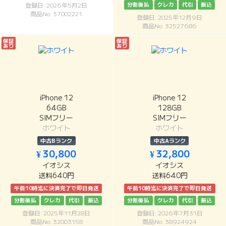
分割後払
クレカ
代引
振込
登録日: 2026年5月2日
商品No: 37002221
登録日: 2025年12月9日
商品No: 32527686
保証
保証
あり
あり
iPhone 12
iPhone 12
64GB
128GB
SIMフリー
SIMフリー
ホワイト
ホワイト
中古Bランク
中古Aランク
¥ 30,800
¥ 32,800
イオシス
イオシス
送料640円
送料640円
午前10時迄に決済完了で即日発送
午前10時迄に決済完了で即日発送
分割後払
クレカ
代引
振込
分割後払
クレカ
代引
振込
登録日: 2025年11月28日
登録日: 2026年7月31日
商品No: 32003158
商品No: 38924924