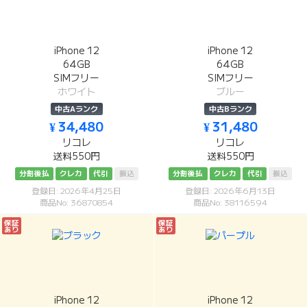
iPhone 12
iPhone 12
64GB
64GB
SIMフリー
SIMフリー
ホワイト
ブルー
中古Aランク
中古Bランク
¥ 34,480
¥ 31,480
リコレ
リコレ
送料550円
送料550円
分割後払
クレカ
代引
振込
分割後払
クレカ
代引
振込
登録日: 2026年4月25日
登録日: 2026年6月13日
商品No: 36870854
商品No: 38116594
保証
保証
あり
あり
iPhone 12
iPhone 12