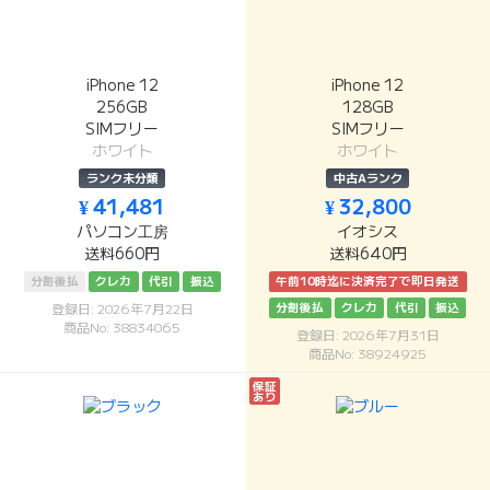
iPhone 12
iPhone 12
256GB
128GB
SIMフリー
SIMフリー
ホワイト
ホワイト
ランク未分類
中古Aランク
¥ 41,481
¥ 32,800
パソコン工房
イオシス
送料660円
送料640円
分割後払
クレカ
代引
振込
午前10時迄に決済完了で即日発送
分割後払
クレカ
代引
振込
登録日: 2026年7月22日
商品No: 38834065
登録日: 2026年7月31日
商品No: 38924925
保証
あり