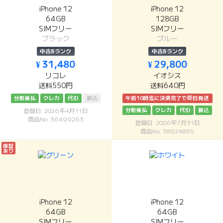
iPhone 12
iPhone 12
64GB
128GB
SIMフリー
SIMフリー
ブラック
ブルー
中古Bランク
中古Bランク
¥ 31,480
¥ 29,800
リコレ
イオシス
送料550円
送料640円
分割後払
クレカ
代引
振込
午前10時迄に決済完了で即日発送
分割後払
クレカ
代引
振込
登録日: 2026年4月11日
商品No: 36499263
登録日: 2026年7月31日
商品No: 38924895
保証
あり
iPhone 12
iPhone 12
64GB
64GB
SIMフリー
SIMフリー