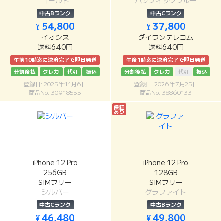
ゴールド
パシフィックブルー
中古Bランク
中古Cランク
¥ 54,800
¥ 37,800
イオシス
ダイワンテレコム
送料640円
送料640円
午前10時迄に決済完了で即日発送
午後1時迄に決済完了で即日発送
分割後払
クレカ
代引
振込
分割後払
クレカ
代引
振込
登録日: 2025年11月6日
登録日: 2026年7月25日
商品No: 30918555
商品No: 38860133
保証
あり
iPhone 12 Pro
iPhone 12 Pro
256GB
128GB
SIMフリー
SIMフリー
シルバー
グラファイト
中古Cランク
中古Bランク
¥ 46,480
¥ 49,800