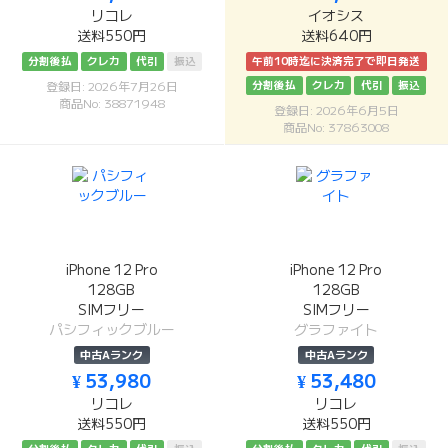
リコレ
イオシス
送料550円
送料640円
分割後払
クレカ
代引
振込
午前10時迄に決済完了で即日発送
分割後払
クレカ
代引
振込
登録日: 2026年7月26日
商品No: 38871948
登録日: 2026年6月5日
商品No: 37863008
iPhone 12 Pro
iPhone 12 Pro
128GB
128GB
SIMフリー
SIMフリー
パシフィックブルー
グラファイト
中古Aランク
中古Aランク
¥ 53,980
¥ 53,480
リコレ
リコレ
送料550円
送料550円