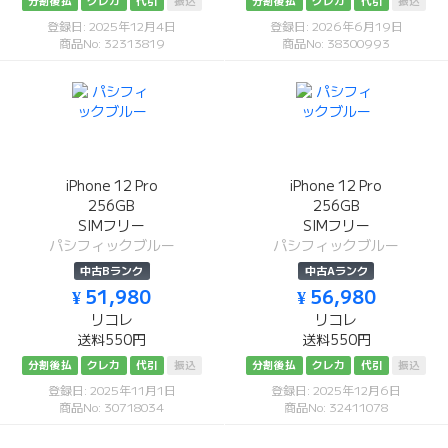
分割後払
クレカ
代引
振込
分割後払
クレカ
代引
振込
登録日: 2025年12月4日
登録日: 2026年6月19日
商品No: 32313819
商品No: 38300993
iPhone 12 Pro
iPhone 12 Pro
256GB
256GB
SIMフリー
SIMフリー
パシフィックブルー
パシフィックブルー
中古Bランク
中古Aランク
¥ 51,980
¥ 56,980
リコレ
リコレ
送料550円
送料550円
分割後払
クレカ
代引
振込
分割後払
クレカ
代引
振込
登録日: 2025年11月1日
登録日: 2025年12月6日
商品No: 30718034
商品No: 32411078