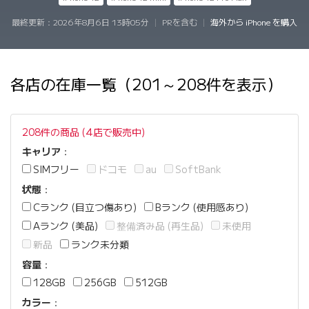
最終更新：
2026年8月6日 13時05分
|
PRを含む
|
海外から iPhone を購入
各店の在庫一覧（201～208件を表示）
208件の商品 (4店で販売中)
キャリア
：
SIMフリー
ドコモ
au
SoftBank
状態
：
Cランク (目立つ傷あり)
Bランク (使用感あり)
Aランク (美品)
整備済み品 (再生品)
未使用
新品
ランク未分類
容量
：
128GB
256GB
512GB
カラー
：