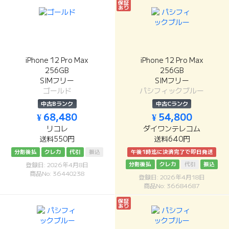
保証
あり
iPhone 12 Pro Max
iPhone 12 Pro Max
256GB
256GB
SIMフリー
SIMフリー
ゴールド
パシフィックブルー
中古Bランク
中古Cランク
¥ 68,480
¥ 54,800
リコレ
ダイワンテレコム
送料550円
送料640円
分割後払
クレカ
代引
振込
午後1時迄に決済完了で即日発送
分割後払
クレカ
代引
振込
登録日: 2026年4月8日
商品No: 36440238
登録日: 2026年4月18日
商品No: 36684687
保証
あり