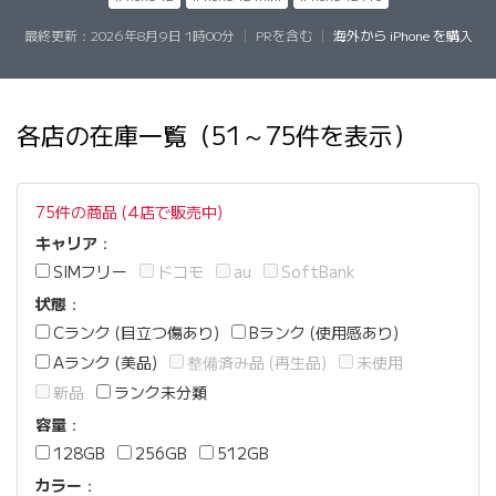
最終更新：
2026年8月9日 1時00分
|
PRを含む
|
海外から iPhone を購入
各店の在庫一覧（51～75件を表示）
75件の商品 (4店で販売中)
キャリア
：
SIMフリー
ドコモ
au
SoftBank
状態
：
Cランク (目立つ傷あり)
Bランク (使用感あり)
Aランク (美品)
整備済み品 (再生品)
未使用
新品
ランク未分類
容量
：
128GB
256GB
512GB
カラー
：