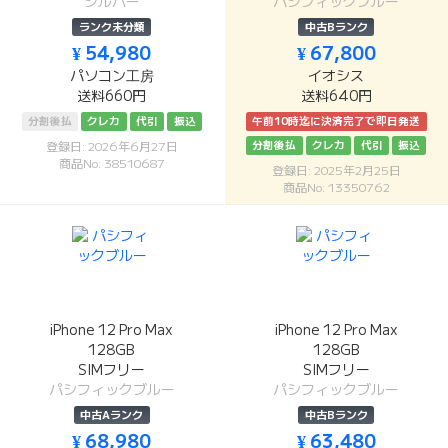
シルバー
パシフィックブルー
ランク未分類
中古Bランク
¥ 54,980
¥ 67,800
パソコン工房
イオシス
送料660円
送料640円
分割後払
クレカ
代引
振込
午前10時迄に決済完了で即日発送
分割後払
クレカ
代引
振込
登録日: 2026年6月27日
商品No: 38510687
登録日: 2025年2月25日
商品No: 13350762
iPhone 12 Pro Max
iPhone 12 Pro Max
128GB
128GB
SIMフリー
SIMフリー
パシフィックブルー
パシフィックブルー
中古Aランク
中古Bランク
¥ 68,980
¥ 63,480