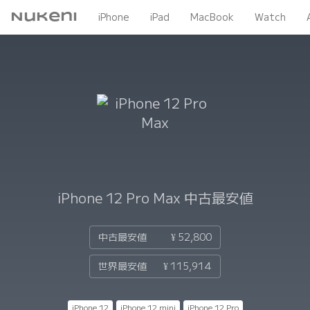
Nukeni
iPhone
iPad
MacBook
Watch
iPhone 12 Pro Max
中古最安値
中古最安値
¥ 52,800
世界最安値
¥ 115,914
iPhone 12
iPhone 12 mini
iPhone 12 Pro