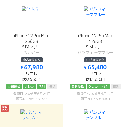
iPhone 12 Pro Max
iPhone 12 Pro Max
256GB
128GB
SIMフリー
SIMフリー
シルバー
パシフィックブルー
中古Bランク
中古Bランク
¥ 67,980
¥ 63,480
リコレ
リコレ
送料550円
送料550円
分割後払
クレカ
代引
振込
分割後払
クレカ
代引
振込
登録日: 2026年6月24日
登録日: 2026年6月12日
商品No: 38449977
商品No: 38086301
保証
あり