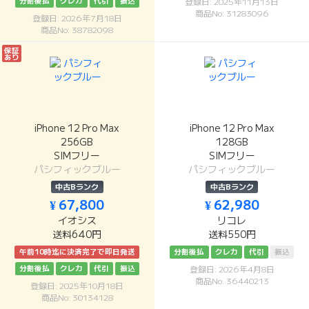
分割後払
クレカ
代引
振込
登録日: 2025年11月13日
商品No: 31283096
登録日: 2026年7月18日
商品No: 38782098
保証
あり
iPhone 12 Pro Max
iPhone 12 Pro Max
256GB
128GB
SIMフリー
SIMフリー
パシフィックブルー
パシフィックブルー
中古Bランク
中古Bランク
¥ 67,800
¥ 62,980
イオシス
リコレ
送料640円
送料550円
午前10時迄に決済完了で即日発送
分割後払
クレカ
代引
振込
分割後払
クレカ
代引
振込
登録日: 2026年4月8日
商品No: 36440213
登録日: 2025年10月18日
商品No: 30134128