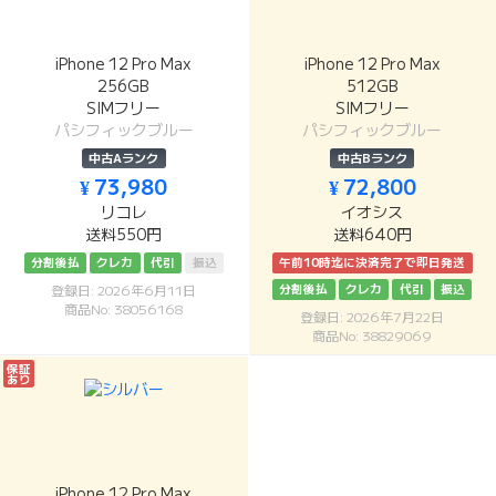
iPhone 12 Pro Max
iPhone 12 Pro Max
256GB
512GB
SIMフリー
SIMフリー
パシフィックブルー
パシフィックブルー
中古Aランク
中古Bランク
¥ 73,980
¥ 72,800
リコレ
イオシス
送料550円
送料640円
分割後払
クレカ
代引
振込
午前10時迄に決済完了で即日発送
分割後払
クレカ
代引
振込
登録日: 2026年6月11日
商品No: 38056168
登録日: 2026年7月22日
商品No: 38829069
保証
あり
iPhone 12 Pro Max