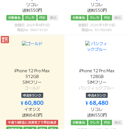
リコレ
リコレ
送料550円
送料550円
分割後払
クレカ
代引
振込
分割後払
クレカ
代引
振込
登録日: 2026年8月5日
登録日: 2026年3月10日
商品No: 38974120
商品No: 35782485
保証
あり
iPhone 12 Pro Max
iPhone 12 Pro Max
512GB
128GB
SIMフリー
SIMフリー
ゴールド
パシフィックブルー
中古Bランク
中古Aランク
¥ 60,800
¥ 68,480
イオシス
リコレ
送料640円
送料550円
午前10時迄に決済完了で即日発送
分割後払
クレカ
代引
振込