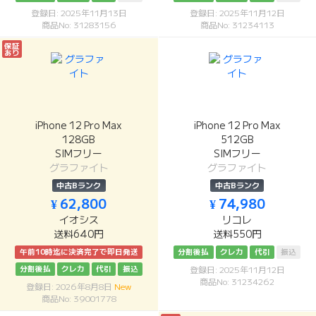
登録日: 2025年11月13日
登録日: 2025年11月12日
商品No: 31283156
商品No: 31234113
保証
あり
iPhone 12 Pro Max
iPhone 12 Pro Max
128GB
512GB
SIMフリー
SIMフリー
グラファイト
グラファイト
中古Bランク
中古Bランク
¥ 62,800
¥ 74,980
イオシス
リコレ
送料640円
送料550円
午前10時迄に決済完了で即日発送
分割後払
クレカ
代引
振込
分割後払
クレカ
代引
振込
登録日: 2025年11月12日
商品No: 31234262
登録日: 2026年8月8日
New
商品No: 39001778