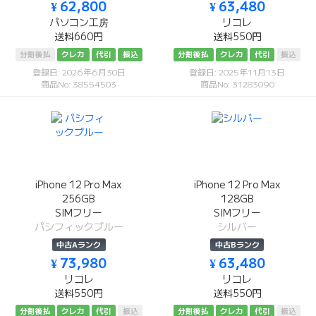
¥ 62,800
¥ 63,480
パソコン工房
リコレ
送料660円
送料550円
分割後払
クレカ
代引
振込
分割後払
クレカ
代引
振込
登録日: 2026年6月30日
登録日: 2025年11月13日
商品No: 38554503
商品No: 31283090
iPhone 12 Pro Max
iPhone 12 Pro Max
256GB
128GB
SIMフリー
SIMフリー
パシフィックブルー
シルバー
中古Aランク
中古Bランク
¥ 73,980
¥ 63,480
リコレ
リコレ
送料550円
送料550円
分割後払
クレカ
代引
振込
分割後払
クレカ
代引
振込