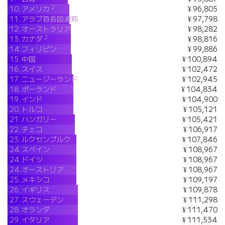
2
10.
アメリカ
¥ 96,805
11.
アラブ首長国連邦
¥ 97,798
12.
オーストラリア
¥ 98,282
2
13.
カナダ
¥ 98,816
14.
フィリピン
¥ 99,886
15.
中国
¥ 100,894
16.
スイス
¥ 102,472
17.
ニュージーランド
¥ 102,945
18.
ポーランド
¥ 104,834
19.
インド
¥ 104,900
20.
トルコ
¥ 105,121
21.
ハンガリー
¥ 105,421
22.
チェコ
¥ 106,917
23.
ルクセンブルク
¥ 107,846
24.
スペイン
¥ 108,967
24.
ドイツ
¥ 108,967
24.
オーストリア
¥ 108,967
25.
メキシコ
¥ 109,197
26.
イギリス
¥ 109,878
27.
スウェーデン
¥ 111,298
28.
オランダ
¥ 111,470
29.
イタリア
¥ 111,534