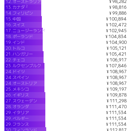
12.
オーストラリア
¥ 98,282
2
13.
カナダ
¥ 98,816
14.
フィリピン
¥ 99,886
15.
中国
¥ 100,894
16.
スイス
¥ 102,472
17.
ニュージーランド
¥ 102,945
18.
ポーランド
¥ 104,834
19.
インド
¥ 104,900
20.
トルコ
¥ 105,121
21.
ハンガリー
¥ 105,421
22.
チェコ
¥ 106,917
23.
ルクセンブルク
¥ 107,846
24.
ドイツ
¥ 108,967
24.
スペイン
¥ 108,967
24.
オーストリア
¥ 108,967
25.
メキシコ
¥ 109,197
26.
イギリス
¥ 109,878
27.
スウェーデン
¥ 111,298
28.
オランダ
¥ 111,470
29.
イタリア
¥ 111,534
29.
ベルギー
¥ 111,534
29.
フランス
¥ 111,534
30.
フィンランド
¥ 112,817