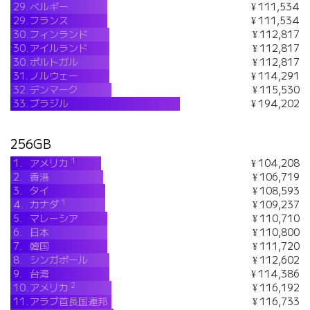
29.
ベルギー
¥ 111,534
29.
フランス
¥ 111,534
30.
フィンランド
¥ 112,817
30.
アイルランド
¥ 112,817
30.
ポルトガル
¥ 112,817
31.
ノルウェー
¥ 114,291
32.
デンマーク
¥ 115,530
33.
ブラジル
¥ 194,202
256GB
1
1.
アメリカ
¥ 104,208
2.
香港
¥ 106,719
3.
タイ
¥ 108,593
1
4.
カナダ
¥ 109,237
5.
マレーシア
¥ 110,710
6.
日本
¥ 110,800
7.
韓国
¥ 111,720
8.
シンガポール
¥ 112,602
9.
台湾
¥ 114,386
2
10.
アメリカ
¥ 116,192
11.
アラブ首長国連邦
¥ 116,733