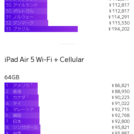
30.
アイルランド
¥ 112,817
30.
ポルトガル
¥ 112,817
31.
ノルウェー
¥ 114,291
32.
デンマーク
¥ 115,530
33.
ブラジル
¥ 194,202
iPad Air 5 Wi-Fi + Cellular
64GB
1
1.
アメリカ
¥ 86,821
2.
香港
¥ 88,930
1
3.
カナダ
¥ 90,223
4.
タイ
¥ 91,022
5.
マレーシア
¥ 92,715
6.
韓国
¥ 92,768
7.
日本
¥ 92,800
8.
シンガポール
¥ 93,821
9.
台湾
¥ 93,887