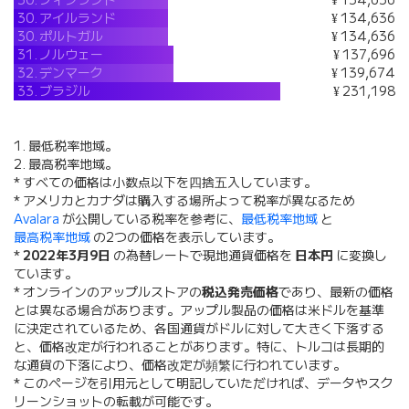
30.
フィンランド
¥ 134,636
30.
アイルランド
¥ 134,636
30.
ポルトガル
¥ 134,636
31.
ノルウェー
¥ 137,696
32.
デンマーク
¥ 139,674
33.
ブラジル
¥ 231,198
1. 最低税率地域。
2. 最高税率地域。
* すべての価格は小数点以下を四捨五入しています。
* アメリカとカナダは購入する場所よって税率が異なるため
Avalara
が公開している税率を参考に、
最低税率地域
と
最高税率地域
の2つの価格を表示しています。
*
2022年3月9日
の為替レートで現地通貨価格を
日本円
に変換し
ています。
* オンラインのアップルストアの
税込発売価格
であり、最新の価格
とは異なる場合があります。アップル製品の価格は米ドルを基準
に決定されているため、各国通貨がドルに対して大きく下落する
と、価格改定が行われることがあります。特に、トルコは長期的
な通貨の下落により、価格改定が頻繁に行われています。
* このページを引用元として明記していただければ、データやスク
リーンショットの転載が可能です。