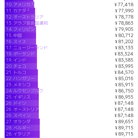
2
10.
アメリカ
¥ 77,418
2
11.
カナダ
¥ 77,990
12.
オーストラリア
¥ 78,778
13.
アラブ首長国連邦
¥ 78,863
14.
フィリピン
¥ 79,905
15.
中国
¥ 80,712
16.
スイス
¥ 81,202
17.
ニュージーランド
¥ 83,133
18.
ポーランド
¥ 83,324
19.
インド
¥ 83,585
20.
チェコ
¥ 83,995
21.
トルコ
¥ 84,570
22.
ハンガリー
¥ 85,016
23.
メキシコ
¥ 85,915
24.
ルクセンブルク
¥ 86,750
25.
イギリス
¥ 86,955
26.
ドイツ
¥ 87,148
26.
オーストリア
¥ 87,148
26.
スペイン
¥ 87,148
27.
オランダ
¥ 89,651
28.
ベルギー
¥ 89,715
28.
イタリア
¥ 89,715