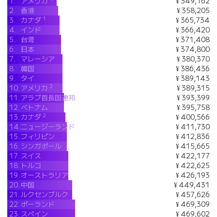
1.
アメリカ
¥ 349,162
2.
香港
¥ 358,205
1
3.
カナダ
¥ 365,734
4.
インド
¥ 366,420
5.
台湾
¥ 371,408
6.
日本
¥ 374,800
7.
マレーシア
¥ 380,370
8.
韓国
¥ 386,436
9.
タイ
¥ 389,143
2
10.
アメリカ
¥ 389,315
11.
アラブ首長国連邦
¥ 393,399
12.
ベトナム
¥ 395,758
2
13.
カナダ
¥ 400,566
14.
ニュージーランド
¥ 411,730
15.
フィリピン
¥ 412,836
16.
シンガポール
¥ 415,665
17.
スイス
¥ 422,177
18.
トルコ
¥ 422,625
19.
オーストラリア
¥ 426,193
20.
中国
¥ 449,431
21.
ルクセンブルク
¥ 457,626
22.
ポーランド
¥ 469,309
23.
スペイン
¥ 469,602