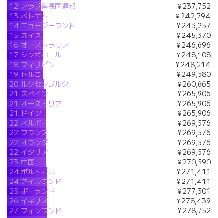
12.
アラブ首長国連邦
¥ 237,752
13.
ベトナム
¥ 242,794
14.
ニュージーランド
¥ 243,257
15.
スイス
¥ 245,370
16.
オーストラリア
¥ 246,696
17.
シンガポール
¥ 248,108
18.
フィリピン
¥ 248,214
19.
トルコ
¥ 249,580
20.
ルクセンブルク
¥ 260,665
21.
スペイン
¥ 265,906
21.
オーストリア
¥ 265,906
21.
ドイツ
¥ 265,906
22.
ベルギー
¥ 269,576
22.
フランス
¥ 269,576
22.
オランダ
¥ 269,576
22.
イタリア
¥ 269,576
23.
中国
¥ 270,590
24.
ポルトガル
¥ 271,411
24.
アイルランド
¥ 271,411
25.
ポーランド
¥ 277,301
26.
イギリス
¥ 278,439
27.
フィンランド
¥ 278,752