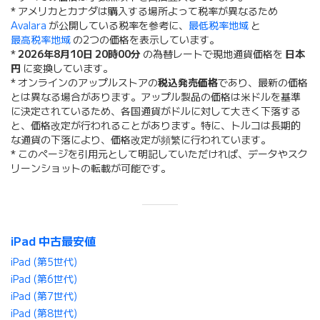
* アメリカとカナダは購入する場所よって税率が異なるため
Avalara
が公開している税率を参考に、
最低税率地域
と
最高税率地域
の2つの価格を表示しています。
*
2026年8月10日 20時00分
の為替レートで現地通貨価格を
日本
円
に変換しています。
* オンラインのアップルストアの
税込発売価格
であり、最新の価格
とは異なる場合があります。アップル製品の価格は米ドルを基準
に決定されているため、各国通貨がドルに対して大きく下落する
と、価格改定が行われることがあります。特に、トルコは長期的
な通貨の下落により、価格改定が頻繁に行われています。
* このページを引用元として明記していただければ、データやスク
リーンショットの転載が可能です。
iPad 中古最安値
iPad (第5世代)
iPad (第6世代)
iPad (第7世代)
iPad (第8世代)