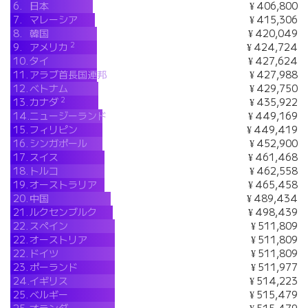
6.
日本
¥ 406,800
7.
マレーシア
¥ 415,306
8.
韓国
¥ 420,049
2
9.
アメリカ
¥ 424,724
10.
タイ
¥ 427,624
11.
アラブ首長国連邦
¥ 427,988
12.
ベトナム
¥ 429,750
2
13.
カナダ
¥ 435,922
14.
ニュージーランド
¥ 449,169
15.
フィリピン
¥ 449,419
16.
シンガポール
¥ 452,900
17.
スイス
¥ 461,468
18.
トルコ
¥ 462,558
19.
オーストラリア
¥ 465,458
20.
中国
¥ 489,434
21.
ルクセンブルク
¥ 498,439
22.
スペイン
¥ 511,809
22.
オーストリア
¥ 511,809
22.
ドイツ
¥ 511,809
23.
ポーランド
¥ 511,977
24.
イギリス
¥ 514,223
25.
ベルギー
¥ 515,479