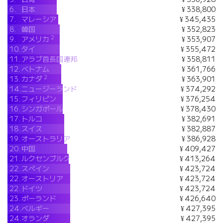
6.
日本
¥ 338,800
7.
マレーシア
¥ 345,435
8.
韓国
¥ 352,823
2
9.
アメリカ
¥ 353,907
10.
タイ
¥ 355,472
11.
アラブ首長国連邦
¥ 358,811
12.
ベトナム
¥ 361,766
2
13.
カナダ
¥ 363,901
14.
ニュージーランド
¥ 374,292
15.
フィリピン
¥ 376,254
16.
シンガポール
¥ 378,430
17.
トルコ
¥ 382,691
18.
スイス
¥ 382,887
19.
オーストラリア
¥ 386,928
20.
中国
¥ 409,427
21.
ルクセンブルク
¥ 413,264
22.
スペイン
¥ 423,724
22.
オーストリア
¥ 423,724
22.
ドイツ
¥ 423,724
23.
ポーランド
¥ 426,640
24.
ベルギー
¥ 427,395
24.
オランダ
¥ 427,395