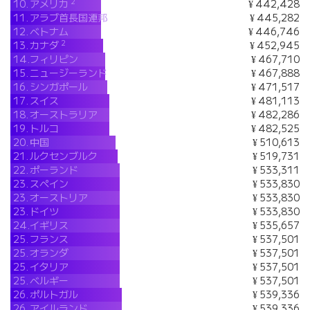
2
10.
アメリカ
¥ 442,428
11.
アラブ首長国連邦
¥ 445,282
12.
ベトナム
¥ 446,746
2
13.
カナダ
¥ 452,945
14.
フィリピン
¥ 467,710
15.
ニュージーランド
¥ 467,888
16.
シンガポール
¥ 471,517
17.
スイス
¥ 481,113
18.
オーストラリア
¥ 482,286
19.
トルコ
¥ 482,525
20.
中国
¥ 510,613
21.
ルクセンブルク
¥ 519,731
22.
ポーランド
¥ 533,311
23.
スペイン
¥ 533,830
23.
オーストリア
¥ 533,830
23.
ドイツ
¥ 533,830
24.
イギリス
¥ 535,657
25.
フランス
¥ 537,501
25.
オランダ
¥ 537,501
25.
イタリア
¥ 537,501
25.
ベルギー
¥ 537,501
26.
ポルトガル
¥ 539,336
26.
アイルランド
¥ 539,336