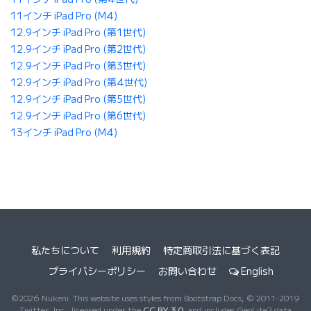
11インチ iPad Pro (M4)
12.9インチ iPad Pro (第1世代)
12.9インチ iPad Pro (第2世代)
12.9インチ iPad Pro (第3世代)
12.9インチ iPad Pro (第4世代)
12.9インチ iPad Pro (第5世代)
12.9インチ iPad Pro (第6世代)
13インチ iPad Pro (M4)
私たちについて
利用規約
特定商取引法に基づく表記
プライバシーポリシー
お問い合わせ
English
©2026 Nukeni. This website uses styles from Bootstrap Docs, © 2011-2019
Twitter, Inc., licensed under the
CC BY 3.0
, and includes GeoLite2 data