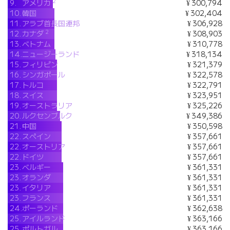
2
9.
アメリカ
¥ 300,794
10.
韓国
¥ 302,404
11.
アラブ首長国連邦
¥ 306,928
2
12.
カナダ
¥ 308,903
13.
ベトナム
¥ 310,778
14.
ニュージーランド
¥ 318,134
15.
フィリピン
¥ 321,379
16.
シンガポール
¥ 322,578
17.
トルコ
¥ 322,791
18.
スイス
¥ 323,951
19.
オーストラリア
¥ 325,226
20.
ルクセンブルク
¥ 349,386
21.
中国
¥ 350,598
22.
スペイン
¥ 357,661
22.
オーストリア
¥ 357,661
22.
ドイツ
¥ 357,661
23.
ベルギー
¥ 361,331
23.
オランダ
¥ 361,331
23.
イタリア
¥ 361,331
23.
フランス
¥ 361,331
24.
ポーランド
¥ 362,638
25.
アイルランド
¥ 363,166
25.
ポルトガル
¥ 363,166