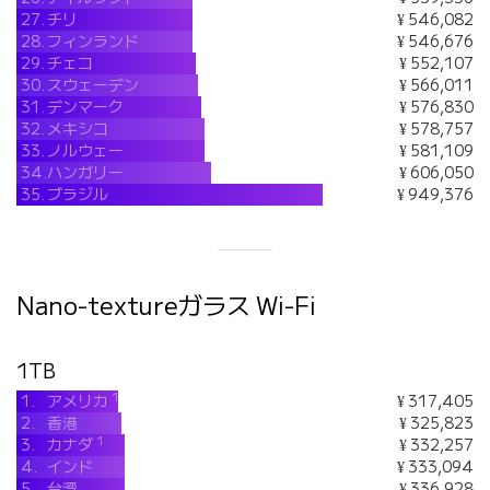
27.
チリ
¥ 546,082
28.
フィンランド
¥ 546,676
29.
チェコ
¥ 552,107
30.
スウェーデン
¥ 566,011
31.
デンマーク
¥ 576,830
32.
メキシコ
¥ 578,757
33.
ノルウェー
¥ 581,109
34.
ハンガリー
¥ 606,050
35.
ブラジル
¥ 949,376
Nano-textureガラス Wi-Fi
1TB
1
1.
アメリカ
¥ 317,405
2.
香港
¥ 325,823
1
3.
カナダ
¥ 332,257
4.
インド
¥ 333,094
5.
台湾
¥ 336,928