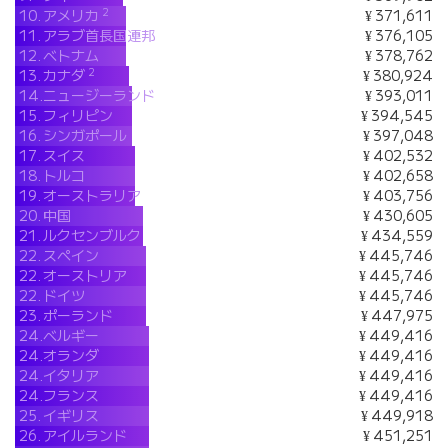
2
10.
アメリカ
¥ 371,611
11.
アラブ首長国連邦
¥ 376,105
12.
ベトナム
¥ 378,762
2
13.
カナダ
¥ 380,924
14.
ニュージーランド
¥ 393,011
15.
フィリピン
¥ 394,545
16.
シンガポール
¥ 397,048
17.
スイス
¥ 402,532
18.
トルコ
¥ 402,658
19.
オーストラリア
¥ 403,756
20.
中国
¥ 430,605
21.
ルクセンブルク
¥ 434,559
22.
スペイン
¥ 445,746
22.
オーストリア
¥ 445,746
22.
ドイツ
¥ 445,746
23.
ポーランド
¥ 447,975
24.
ベルギー
¥ 449,416
24.
オランダ
¥ 449,416
24.
イタリア
¥ 449,416
24.
フランス
¥ 449,416
25.
イギリス
¥ 449,918
26.
アイルランド
¥ 451,251