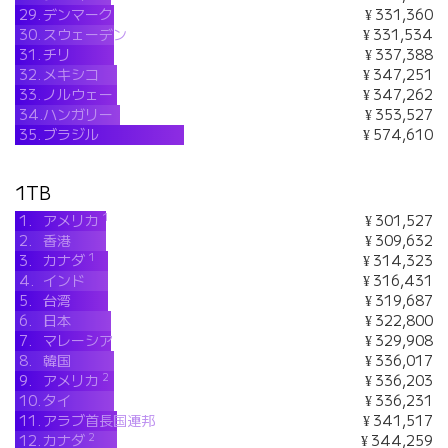
29.
デンマーク
¥ 331,360
30.
スウェーデン
¥ 331,534
31.
チリ
¥ 337,388
32.
メキシコ
¥ 347,251
33.
ノルウェー
¥ 347,262
34.
ハンガリー
¥ 353,527
35.
ブラジル
¥ 574,610
1TB
1
1.
アメリカ
¥ 301,527
2.
香港
¥ 309,632
1
3.
カナダ
¥ 314,323
4.
インド
¥ 316,431
5.
台湾
¥ 319,687
6.
日本
¥ 322,800
7.
マレーシア
¥ 329,908
8.
韓国
¥ 336,017
2
9.
アメリカ
¥ 336,203
10.
タイ
¥ 336,231
11.
アラブ首長国連邦
¥ 341,517
2
12.
カナダ
¥ 344,259