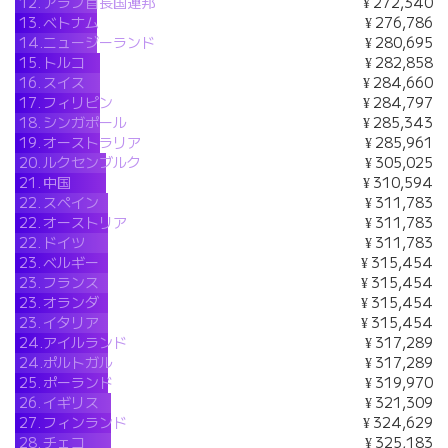
12.
アラブ首長国連邦
¥ 272,340
13.
ベトナム
¥ 276,786
14.
ニュージーランド
¥ 280,695
15.
トルコ
¥ 282,858
16.
スイス
¥ 284,660
17.
フィリピン
¥ 284,797
18.
シンガポール
¥ 285,343
19.
オーストラリア
¥ 285,961
20.
ルクセンブルク
¥ 305,025
21.
中国
¥ 310,594
22.
スペイン
¥ 311,783
22.
オーストリア
¥ 311,783
22.
ドイツ
¥ 311,783
23.
ベルギー
¥ 315,454
23.
フランス
¥ 315,454
23.
オランダ
¥ 315,454
23.
イタリア
¥ 315,454
24.
アイルランド
¥ 317,289
24.
ポルトガル
¥ 317,289
25.
ポーランド
¥ 319,970
26.
イギリス
¥ 321,309
27.
フィンランド
¥ 324,629
28.
チェコ
¥ 325,183