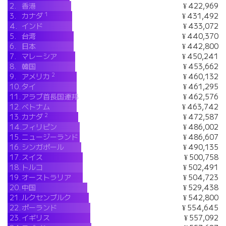
2.
香港
¥ 422,969
1
3.
カナダ
¥ 431,492
4.
インド
¥ 433,072
5.
台湾
¥ 440,370
6.
日本
¥ 442,800
7.
マレーシア
¥ 450,241
8.
韓国
¥ 453,662
2
9.
アメリカ
¥ 460,132
10.
タイ
¥ 461,295
11.
アラブ首長国連邦
¥ 462,576
12.
ベトナム
¥ 463,742
2
13.
カナダ
¥ 472,587
14.
フィリピン
¥ 486,002
15.
ニュージーランド
¥ 486,607
16.
シンガポール
¥ 490,135
17.
スイス
¥ 500,758
18.
トルコ
¥ 502,491
19.
オーストラリア
¥ 504,723
20.
中国
¥ 529,438
21.
ルクセンブルク
¥ 542,800
22.
ポーランド
¥ 554,645
23.
イギリス
¥ 557,092