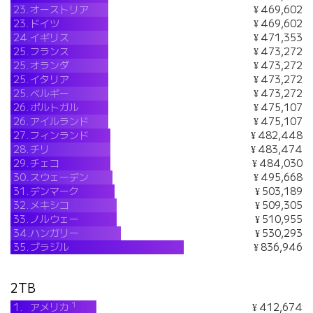
23.
オーストリア
¥ 469,602
23.
ドイツ
¥ 469,602
24.
イギリス
¥ 471,353
25.
フランス
¥ 473,272
25.
オランダ
¥ 473,272
25.
イタリア
¥ 473,272
25.
ベルギー
¥ 473,272
26.
ポルトガル
¥ 475,107
26.
アイルランド
¥ 475,107
27.
フィンランド
¥ 482,448
28.
チリ
¥ 483,474
29.
チェコ
¥ 484,030
30.
スウェーデン
¥ 495,668
31.
デンマーク
¥ 503,189
32.
メキシコ
¥ 509,305
33.
ノルウェー
¥ 510,955
34.
ハンガリー
¥ 530,293
35.
ブラジル
¥ 836,946
2TB
1
1.
アメリカ
¥ 412,674