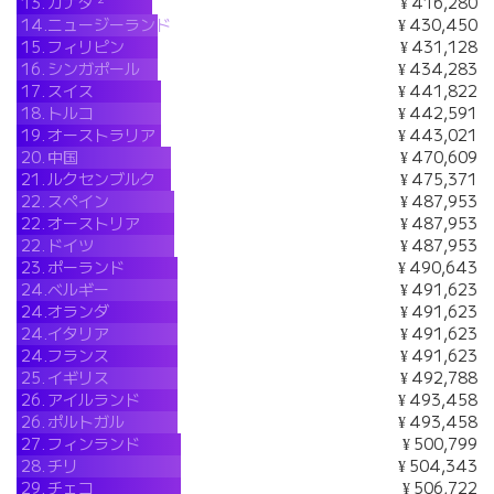
13.
カナダ
¥ 416,280
14.
ニュージーランド
¥ 430,450
15.
フィリピン
¥ 431,128
16.
シンガポール
¥ 434,283
17.
スイス
¥ 441,822
18.
トルコ
¥ 442,591
19.
オーストラリア
¥ 443,021
20.
中国
¥ 470,609
21.
ルクセンブルク
¥ 475,371
22.
スペイン
¥ 487,953
22.
オーストリア
¥ 487,953
22.
ドイツ
¥ 487,953
23.
ポーランド
¥ 490,643
24.
ベルギー
¥ 491,623
24.
オランダ
¥ 491,623
24.
イタリア
¥ 491,623
24.
フランス
¥ 491,623
25.
イギリス
¥ 492,788
26.
アイルランド
¥ 493,458
26.
ポルトガル
¥ 493,458
27.
フィンランド
¥ 500,799
28.
チリ
¥ 504,343
29.
チェコ
¥ 506,722