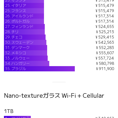
25.
オランダ
¥ 515,479
25.
イタリア
¥ 515,479
25.
フランス
¥ 515,479
26.
アイルランド
¥ 517,314
26.
ポルトガル
¥ 517,314
27.
フィンランド
¥ 524,655
28.
チリ
¥ 525,213
29.
チェコ
¥ 529,415
30.
スウェーデン
¥ 542,563
31.
デンマーク
¥ 552,283
32.
メキシコ
¥ 555,607
33.
ノルウェー
¥ 557,724
34.
ハンガリー
¥ 580,798
35.
ブラジル
¥ 911,900
Nano-textureガラス Wi-Fi + Cellular
1TB
1