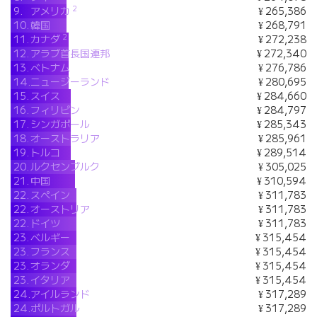
2
9.
アメリカ
¥ 265,386
10.
韓国
¥ 268,791
2
11.
カナダ
¥ 272,238
12.
アラブ首長国連邦
¥ 272,340
13.
ベトナム
¥ 276,786
14.
ニュージーランド
¥ 280,695
15.
スイス
¥ 284,660
16.
フィリピン
¥ 284,797
17.
シンガポール
¥ 285,343
18.
オーストラリア
¥ 285,961
19.
トルコ
¥ 289,514
20.
ルクセンブルク
¥ 305,025
21.
中国
¥ 310,594
22.
スペイン
¥ 311,783
22.
オーストリア
¥ 311,783
22.
ドイツ
¥ 311,783
23.
ベルギー
¥ 315,454
23.
フランス
¥ 315,454
23.
オランダ
¥ 315,454
23.
イタリア
¥ 315,454
24.
アイルランド
¥ 317,289
24.
ポルトガル
¥ 317,289