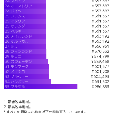
24.
スペイン
¥ 557,687
24.
オーストリア
¥ 557,687
24.
ドイツ
¥ 557,687
25.
フランス
¥ 561,357
25.
イタリア
¥ 561,357
25.
オランダ
¥ 561,357
25.
ベルギー
¥ 561,357
26.
アイルランド
¥ 563,192
26.
ポルトガル
¥ 563,192
27.
チリ
¥ 566,951
28.
フィンランド
¥ 570,532
29.
チェコ
¥ 574,799
30.
スウェーデン
¥ 589,458
31.
デンマーク
¥ 601,377
32.
メキシコ
¥ 601,908
33.
ノルウェー
¥ 604,493
34.
ハンガリー
¥ 631,302
35.
ブラジル
¥ 986,853
1. 最低税率地域。
2. 最高税率地域。
* すべての価格は小数点以下を四捨五入しています。