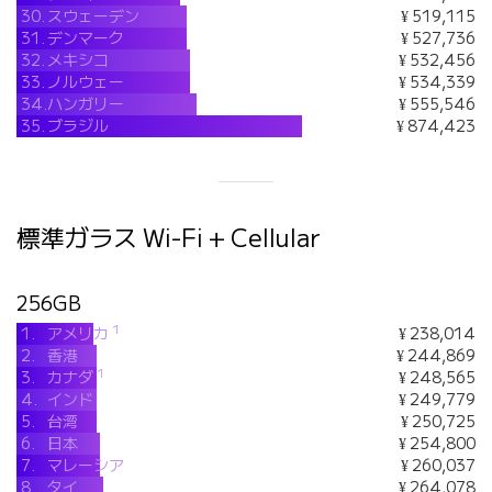
30.
スウェーデン
¥ 519,115
31.
デンマーク
¥ 527,736
32.
メキシコ
¥ 532,456
33.
ノルウェー
¥ 534,339
34.
ハンガリー
¥ 555,546
35.
ブラジル
¥ 874,423
標準ガラス Wi-Fi + Cellular
256GB
1
1.
アメリカ
¥ 238,014
2.
香港
¥ 244,869
1
3.
カナダ
¥ 248,565
4.
インド
¥ 249,779
5.
台湾
¥ 250,725
6.
日本
¥ 254,800
7.
マレーシア
¥ 260,037
8.
タイ
¥ 264,078