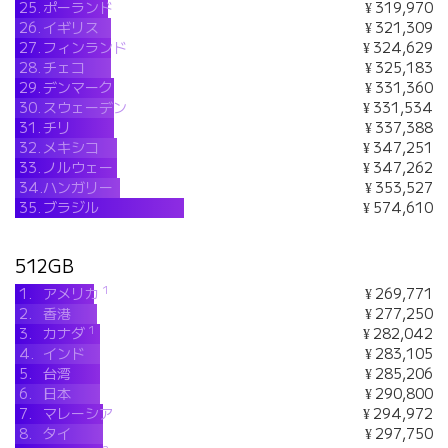
25.
ポーランド
¥ 319,970
26.
イギリス
¥ 321,309
27.
フィンランド
¥ 324,629
28.
チェコ
¥ 325,183
29.
デンマーク
¥ 331,360
30.
スウェーデン
¥ 331,534
31.
チリ
¥ 337,388
32.
メキシコ
¥ 347,251
33.
ノルウェー
¥ 347,262
34.
ハンガリー
¥ 353,527
35.
ブラジル
¥ 574,610
512GB
1
1.
アメリカ
¥ 269,771
2.
香港
¥ 277,250
1
3.
カナダ
¥ 282,042
4.
インド
¥ 283,105
5.
台湾
¥ 285,206
6.
日本
¥ 290,800
7.
マレーシア
¥ 294,972
8.
タイ
¥ 297,750