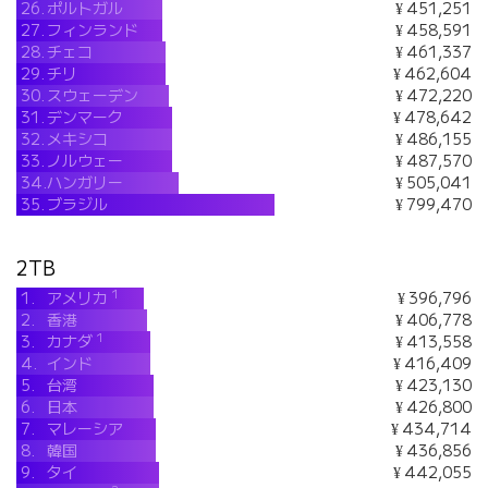
26.
ポルトガル
¥ 451,251
27.
フィンランド
¥ 458,591
28.
チェコ
¥ 461,337
29.
チリ
¥ 462,604
30.
スウェーデン
¥ 472,220
31.
デンマーク
¥ 478,642
32.
メキシコ
¥ 486,155
33.
ノルウェー
¥ 487,570
34.
ハンガリー
¥ 505,041
35.
ブラジル
¥ 799,470
2TB
1
1.
アメリカ
¥ 396,796
2.
香港
¥ 406,778
1
3.
カナダ
¥ 413,558
4.
インド
¥ 416,409
5.
台湾
¥ 423,130
6.
日本
¥ 426,800
7.
マレーシア
¥ 434,714
8.
韓国
¥ 436,856
9.
タイ
¥ 442,055