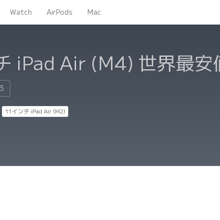
Watch
AirPods
Mac
iPad Air (M4)
世界最安
33
11インチ iPad Air (M2)