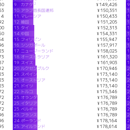
2
30
9.
カナダ
¥ 149,426
9
63
10.
アラブ首長国連邦
¥ 150,351
1
14
11.
マレーシア
¥ 150,433
1
92
12.
韓国
¥ 151,205
1
00
13.
タイ
¥ 152,313
1
50
14.
中国
¥ 154,331
1
54
15.
フィリピン
¥ 155,947
1
96
16.
シンガポール
¥ 157,917
1
23
17.
ニュージーランド
¥ 158,025
1
73
18.
オーストラリア
¥ 161,320
1
37
19.
スイス
¥ 161,903
1
12
20.
ルクセンブルク
¥ 170,946
2
23
21.
スペイン
¥ 173,140
2
23
21.
オーストリア
¥ 173,140
2
23
21.
ドイツ
¥ 173,140
2
72
22.
トルコ
¥ 175,346
2
72
23.
オランダ
¥ 176,789
2
72
23.
イタリア
¥ 176,789
2
72
23.
ベルギー
¥ 176,789
2
96
23.
フランス
¥ 176,789
2
96
24.
ポーランド
¥ 178,164
2
95
25.
アイルランド
¥ 178,614
2