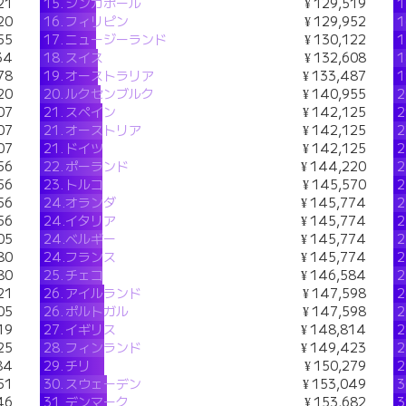
21
15.
シンガポール
¥ 129,519
1
20
16.
フィリピン
¥ 129,952
1
55
17.
ニュージーランド
¥ 130,122
1
34
18.
スイス
¥ 132,608
1
78
19.
オーストラリア
¥ 133,487
1
20
20.
ルクセンブルク
¥ 140,955
2
07
21.
スペイン
¥ 142,125
2
07
21.
オーストリア
¥ 142,125
2
07
21.
ドイツ
¥ 142,125
2
56
22.
ポーランド
¥ 144,220
2
56
23.
トルコ
¥ 145,570
2
56
24.
オランダ
¥ 145,774
2
56
24.
イタリア
¥ 145,774
2
05
24.
ベルギー
¥ 145,774
2
80
24.
フランス
¥ 145,774
2
80
25.
チェコ
¥ 146,584
2
21
26.
アイルランド
¥ 147,598
2
05
26.
ポルトガル
¥ 147,598
2
19
27.
イギリス
¥ 148,814
2
25
28.
フィンランド
¥ 149,423
2
84
29.
チリ
¥ 150,279
2
51
30.
スウェーデン
¥ 153,049
3
46
31.
デンマーク
¥ 153,682
3