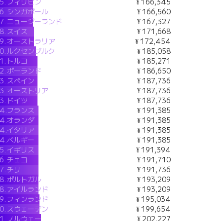
5.
フィリピン
¥ 166,345
6.
シンガポール
¥ 166,560
7.
ニュージーランド
¥ 167,327
8.
スイス
¥ 171,668
9.
オーストラリア
¥ 172,454
0.
ルクセンブルク
¥ 185,058
1.
トルコ
¥ 185,271
2.
ポーランド
¥ 186,650
3.
スペイン
¥ 187,736
3.
オーストリア
¥ 187,736
3.
ドイツ
¥ 187,736
4.
フランス
¥ 191,385
4.
オランダ
¥ 191,385
4.
イタリア
¥ 191,385
4.
ベルギー
¥ 191,385
5.
イギリス
¥ 191,394
6.
チェコ
¥ 191,710
7.
チリ
¥ 191,736
8.
ポルトガル
¥ 193,209
8.
アイルランド
¥ 193,209
9.
フィンランド
¥ 195,034
0.
スウェーデン
¥ 199,654
1.
ノルウェー
¥ 202,227