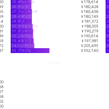
20
25.
ポルトガル
¥ 178,614
2
49
26.
チェコ
¥ 180,428
2
65
27.
フィンランド
¥ 180,438
2
59
28.
イギリス
¥ 180,749
2
44
29.
チリ
¥ 181,372
2
00
30.
スウェーデン
¥ 188,003
2
81
31.
デンマーク
¥ 190,279
3
89
32.
ノルウェー
¥ 190,614
3
59
33.
メキシコ
¥ 197,981
3
72
34.
ハンガリー
¥ 203,495
3
87
35.
ブラジル
¥ 332,140
3
00
58
27
68
02
00