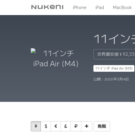
Nukeni
iPhone
iPad
MacBook
11インチ 
世界最安値
¥ 92,5
11インチ iPad Air (M3)
公開：
2026年3月4日
免税