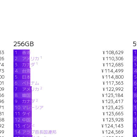
256GB
5
33
1.
香港
¥ 108,629
1
1
26
2.
アメリカ
¥ 110,306
2
1
74
3.
カナダ
¥ 112,685
3
73
4.
台湾
¥ 114,499
4
00
5.
日本
¥ 114,800
5
01
6.
ベトナム
¥ 117,363
6
2
09
7.
アメリカ
¥ 122,992
7
66
8.
韓国
¥ 123,184
8
2
96
9.
カナダ
¥ 123,417
9
71
10.
マレーシア
¥ 123,425
1
81
11.
タイ
¥ 123,665
1
68
12.
中国
¥ 123,928
1
92
13.
インド
¥ 124,143
1
99
14.
アラブ首長国連邦
¥ 124,569
1