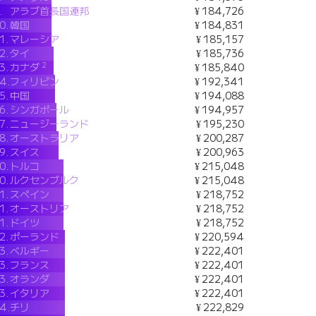
.
アラブ首長国連邦
¥ 184,726
0.
韓国
¥ 184,831
1.
マレーシア
¥ 185,157
2.
タイ
¥ 185,736
2
3.
カナダ
¥ 185,840
4.
フィリピン
¥ 192,341
5.
中国
¥ 194,088
6.
シンガポール
¥ 194,957
7.
ニュージーランド
¥ 195,230
8.
オーストラリア
¥ 200,287
9.
スイス
¥ 200,963
0.
トルコ
¥ 215,048
0.
ルクセンブルク
¥ 215,048
1.
スペイン
¥ 218,752
1.
オーストリア
¥ 218,752
1.
ドイツ
¥ 218,752
2.
ポーランド
¥ 220,594
3.
ベルギー
¥ 222,401
3.
フランス
¥ 222,401
3.
オランダ
¥ 222,401
3.
イタリア
¥ 222,401
4.
チリ
¥ 222,829