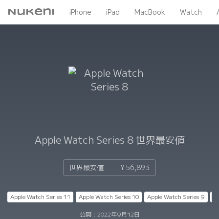
Nukeni
iPhone
iPad
MacBook
Watch
Apple Watch Series 8
世界最安値
世界最安値
¥ 56,893
Apple Watch Series 11
Apple Watch Series 10
Apple Watch Series 9
Ap
公開：
2022年9月12日