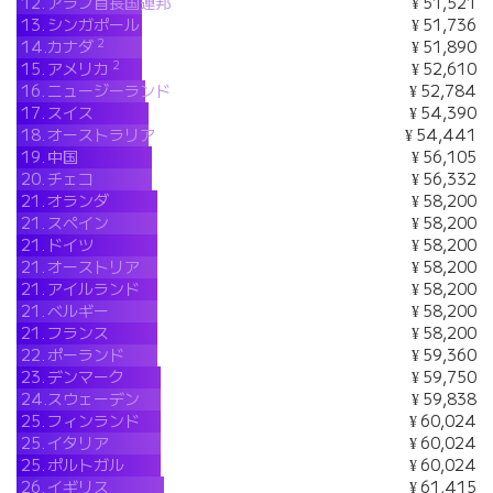
12.
アラブ首長国連邦
¥ 51,521
13.
シンガポール
¥ 51,736
2
14.
カナダ
¥ 51,890
2
15.
アメリカ
¥ 52,610
16.
ニュージーランド
¥ 52,784
17.
スイス
¥ 54,390
18.
オーストラリア
¥ 54,441
19.
中国
¥ 56,105
20.
チェコ
¥ 56,332
21.
オランダ
¥ 58,200
21.
スペイン
¥ 58,200
21.
ドイツ
¥ 58,200
21.
オーストリア
¥ 58,200
21.
アイルランド
¥ 58,200
21.
ベルギー
¥ 58,200
21.
フランス
¥ 58,200
22.
ポーランド
¥ 59,360
23.
デンマーク
¥ 59,750
24.
スウェーデン
¥ 59,838
25.
フィンランド
¥ 60,024
25.
イタリア
¥ 60,024
25.
ポルトガル
¥ 60,024
26.
イギリス
¥ 61,415