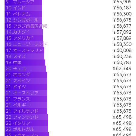
9.
マレーシア
¥ 55,906
10.
インド
¥ 56,187
11.
ベトナム
¥ 56,300
12.
シンガポール
¥ 56,675
13.
アラブ首長国連邦
¥ 56,677
2
14.
カナダ
¥ 57,092
2
15.
アメリカ
¥ 57,889
16.
ニュージーランド
¥ 58,350
17.
オーストラリア
¥ 60,008
18.
スイス
¥ 60,238
19.
中国
¥ 60,783
20.
チェコ
¥ 62,349
21.
オランダ
¥ 63,673
21.
スペイン
¥ 63,673
21.
ドイツ
¥ 63,673
21.
オーストリア
¥ 63,673
21.
フランス
¥ 63,673
21.
ベルギー
¥ 63,673
21.
アイルランド
¥ 63,673
22.
フィンランド
¥ 65,498
22.
イタリア
¥ 65,498
22.
ポルトガル
¥ 65,498
23.
スウェーデン
¥ 66,496