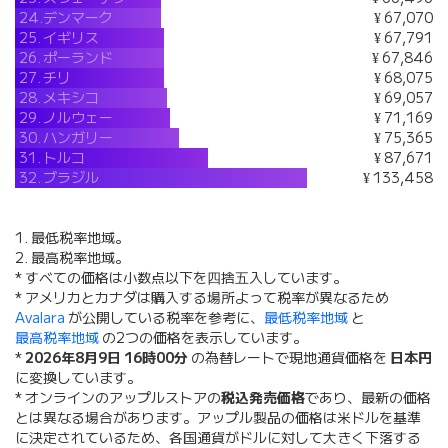
24.
デンマーク
¥ 67,070
25.
イギリス
¥ 67,791
26.
ポーランド
¥ 67,846
27.
チリ
¥ 68,075
28.
メキシコ
¥ 69,057
29.
ノルウェー
¥ 71,169
30.
ハンガリー
¥ 75,365
31.
トルコ
¥ 87,671
32.
ブラジル
¥ 133,458
1. 最低税率地域。
2. 最高税率地域。
* すべての価格は小数点以下を四捨五入しています。
* アメリカとカナダは購入する場所よって税率が異なるため
Avalara
が公開している税率を参考に、
最低税率地域
と
最高税率地域
の2つの価格を表示しています。
*
2026年8月9日 16時00分
の為替レートで現地通貨価格を
日本円
に変換しています。
* オンラインのアップルストアの
税込発売価格
であり、最新の価格
とは異なる場合があります。アップル製品の価格は米ドルを基準
に決定されているため、各国通貨がドルに対して大きく下落する