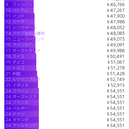
9.
フィリピン
¥ 46,766
10.
ベトナム
¥ 47,267
11.
インド
¥ 47,900
2
12.
カナダ
¥ 47,988
13.
シンガポール
¥ 48,032
14.
アラブ首長国連邦
¥ 48,083
15.
ニュージーランド
¥ 49,073
2
16.
アメリカ
¥ 49,091
17.
オーストラリア
¥ 49,988
18.
スイス
¥ 50,491
19.
チェコ
¥ 51,067
20.
トルコ
¥ 51,278
21.
中国
¥ 51,428
22.
ルクセンブルク
¥ 52,749
23.
イギリス
¥ 52,915
24.
スペイン
¥ 54,551
24.
オーストリア
¥ 54,551
24.
フランス
¥ 54,551
24.
ベルギー
¥ 54,551
24.
ドイツ
¥ 54,551
24.
オランダ
¥ 54,551
24.
アイルランド
¥ 54,551