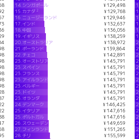
68
14.
シンガポール
¥ 129,498
1
2
92
15.
カナダ
¥ 129,768
1
67
16.
ニュージーランド
¥ 129,946
1
73
17.
インド
¥ 132,637
1
36
18.
中国
¥ 136,056
1
29
19.
イギリス
¥ 138,259
1
04
20.
オーストラリア
¥ 138,972
2
98
21.
ポーランド
¥ 139,864
2
98
22.
チェコ
¥ 142,891
2
98
23.
オーストリア
¥ 145,791
2
98
23.
スペイン
¥ 145,791
2
98
23.
フランス
¥ 145,791
2
98
23.
アイルランド
¥ 145,791
2
98
23.
ベルギー
¥ 145,791
2
28
23.
ドイツ
¥ 145,791
2
87
23.
オランダ
¥ 145,791
2
22
24.
デンマーク
¥ 146,425
2
22
25.
イタリア
¥ 147,616
2
88
25.
ポルトガル
¥ 147,616
2
47
26.
スウェーデン
¥ 149,659
2
68
27.
フィンランド
¥ 151,265
2
95
28.
チリ
¥ 155,599
2