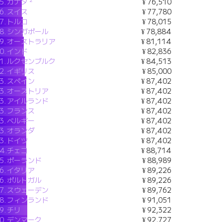
5.
カナダ
¥ 76,510
6.
スイス
¥ 77,780
7.
トルコ
¥ 78,015
8.
シンガポール
¥ 78,884
9.
オーストラリア
¥ 81,114
0.
インド
¥ 82,836
1.
ルクセンブルク
¥ 84,513
2.
イギリス
¥ 85,000
3.
スペイン
¥ 87,402
3.
オーストリア
¥ 87,402
3.
アイルランド
¥ 87,402
3.
フランス
¥ 87,402
3.
ベルギー
¥ 87,402
3.
オランダ
¥ 87,402
3.
ドイツ
¥ 87,402
4.
チェコ
¥ 88,714
5.
ポーランド
¥ 88,989
6.
イタリア
¥ 89,226
6.
ポルトガル
¥ 89,226
7.
スウェーデン
¥ 89,762
8.
フィンランド
¥ 91,051
9.
チリ
¥ 92,322
0.
デンマーク
¥ 92,727