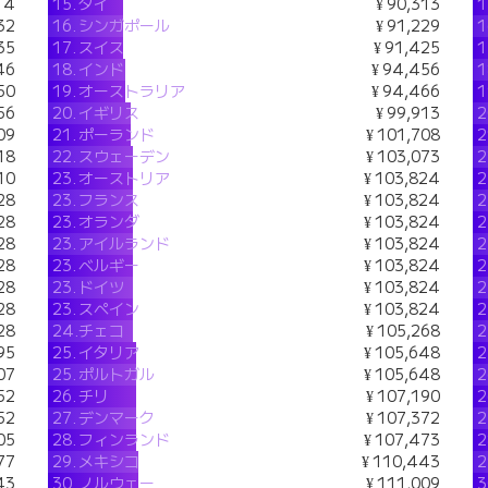
14
15.
タイ
¥ 90,313
1
32
16.
シンガポール
¥ 91,229
1
35
17.
スイス
¥ 91,425
1
46
18.
インド
¥ 94,456
1
50
19.
オーストラリア
¥ 94,466
1
56
20.
イギリス
¥ 99,913
2
09
21.
ポーランド
¥ 101,708
2
18
22.
スウェーデン
¥ 103,073
2
10
23.
オーストリア
¥ 103,824
2
28
23.
フランス
¥ 103,824
2
28
23.
オランダ
¥ 103,824
2
28
23.
アイルランド
¥ 103,824
2
28
23.
ベルギー
¥ 103,824
2
28
23.
ドイツ
¥ 103,824
2
28
23.
スペイン
¥ 103,824
2
28
24.
チェコ
¥ 105,268
2
95
25.
イタリア
¥ 105,648
2
07
25.
ポルトガル
¥ 105,648
2
52
26.
チリ
¥ 107,190
2
52
27.
デンマーク
¥ 107,372
2
05
28.
フィンランド
¥ 107,473
2
77
29.
メキシコ
¥ 110,443
2
43
30.
ノルウェー
¥ 111,009
3