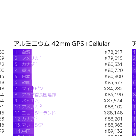
アルミニウム 42mm GPS+Cellular
80
1.
台湾
¥ 78,217
1
1
59
2.
アメリカ
¥ 79,015
2
1
72
3.
カナダ
¥ 80,531
3
00
4.
香港
¥ 80,720
4
13
5.
日本
¥ 80,800
5
39
6.
韓国
¥ 83,577
6
18
7.
フィリピン
¥ 84,282
7
44
8.
アラブ首長国連邦
¥ 86,190
8
54
9.
ベトナム
¥ 87,574
9
2
71
10.
アメリカ
¥ 88,102
1
15
11.
ニュージーランド
¥ 88,148
1
2
63
12.
カナダ
¥ 88,201
1
46
13.
マレーシア
¥ 88,963
1
99
14.
中国
¥ 89,132
1