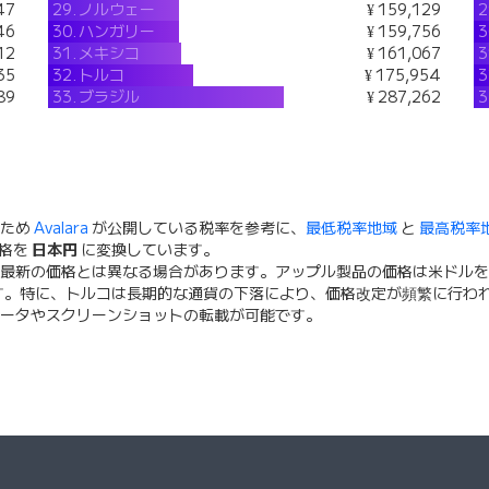
47
29.
ノルウェー
¥ 159,129
2
46
30.
ハンガリー
¥ 159,756
3
12
31.
メキシコ
¥ 161,067
3
35
32.
トルコ
¥ 175,954
3
89
33.
ブラジル
¥ 287,262
3
るため
Avalara
が公開している税率を参考に、
最低税率地域
と
最高税率
価格を
日本円
に変換しています。
最新の価格とは異なる場合があります。アップル製品の価格は米ドルを
す。特に、トルコは長期的な通貨の下落により、価格改定が頻繁に行わ
データやスクリーンショットの転載が可能です。