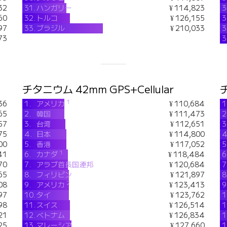
32
31.
ハンガリー
¥ 114,823
3
60
32.
トルコ
¥ 126,155
3
97
33.
ブラジル
¥ 210,033
3
73
3
チタニウム 42mm GPS+Cellular
チ
1
36
1.
アメリカ
¥ 110,684
1
65
2.
韓国
¥ 111,473
2
57
3.
台湾
¥ 112,651
3
75
4.
日本
¥ 114,800
4
00
5.
香港
¥ 117,052
5
1
41
6.
カナダ
¥ 118,484
6
70
7.
アラブ首長国連邦
¥ 120,684
7
65
8.
フィリピン
¥ 121,897
8
2
08
9.
アメリカ
¥ 123,413
9
97
10.
タイ
¥ 123,762
1
98
11.
スイス
¥ 126,514
1
21
12.
ベトナム
¥ 126,834
1
25
13.
マレーシア
¥ 127,660
1