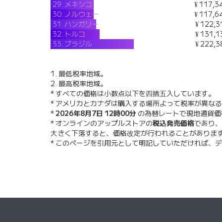
29.
メキシコ
¥ 117,3
30.
ノルウェー
¥ 117,6
31.
ハンガリー
¥ 122,3
32.
トルコ
¥ 131,1
33.
ブラジル
¥ 222,3
1. 最低税率地域。
2. 最高税率地域。
* すべての価格は小数点以下を四捨五入しています。
* アメリカとカナダは購入する場所よって税率が異な
*
2026年8月7日 12時00分
の為替レートで現地通貨
* オンラインのアップルストアの
税込発売価格
であり、
大きく下落すると、価格改定が行われることがありま
* このページを引用元として明記していただければ、