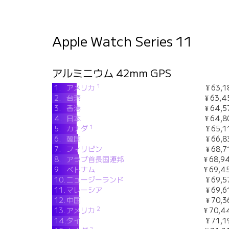
Apple Watch Series 11
アルミニウム 42mm GPS
1
1.
アメリカ
¥ 63,1
2.
台湾
¥ 63,4
3.
香港
¥ 64,5
4.
日本
¥ 64,8
1
5.
カナダ
¥ 65,1
6.
韓国
¥ 66,8
7.
フィリピン
¥ 68,7
8.
アラブ首長国連邦
¥ 68,9
9.
ベトナム
¥ 69,4
10.
ニュージーランド
¥ 69,5
11.
マレーシア
¥ 69,6
12.
中国
¥ 70,3
2
13.
アメリカ
¥ 70,4
14.
タイ
¥ 71,1
2