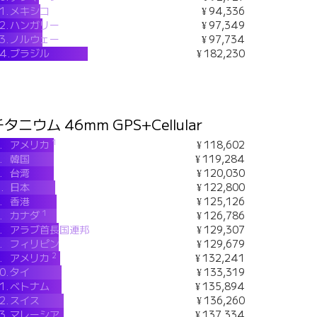
1.
メキシコ
¥ 94,336
2.
ハンガリー
¥ 97,349
3.
ノルウェー
¥ 97,734
4.
ブラジル
¥ 182,230
タニウム 46mm GPS+Cellular
1
.
アメリカ
¥ 118,602
.
韓国
¥ 119,284
.
台湾
¥ 120,030
.
日本
¥ 122,800
.
香港
¥ 125,126
1
.
カナダ
¥ 126,786
.
アラブ首長国連邦
¥ 129,307
.
フィリピン
¥ 129,679
2
.
アメリカ
¥ 132,241
0.
タイ
¥ 133,319
1.
ベトナム
¥ 135,894
2.
スイス
¥ 136,260
3.
マレーシア
¥ 137,334