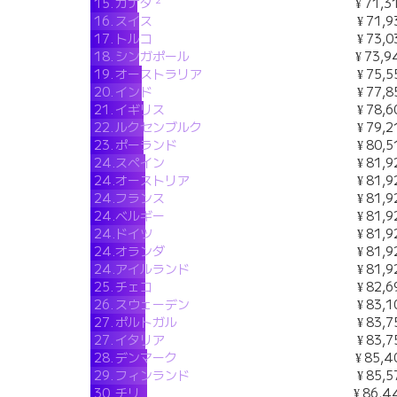
15.
カナダ
¥ 71,3
16.
スイス
¥ 71,9
17.
トルコ
¥ 73,0
18.
シンガポール
¥ 73,9
19.
オーストラリア
¥ 75,5
20.
インド
¥ 77,8
21.
イギリス
¥ 78,6
22.
ルクセンブルク
¥ 79,2
23.
ポーランド
¥ 80,5
24.
スペイン
¥ 81,9
24.
オーストリア
¥ 81,9
24.
フランス
¥ 81,9
24.
ベルギー
¥ 81,9
24.
ドイツ
¥ 81,9
24.
オランダ
¥ 81,9
24.
アイルランド
¥ 81,9
25.
チェコ
¥ 82,6
26.
スウェーデン
¥ 83,1
27.
ポルトガル
¥ 83,7
27.
イタリア
¥ 83,7
28.
デンマーク
¥ 85,4
29.
フィンランド
¥ 85,5
30.
チリ
¥ 86,4