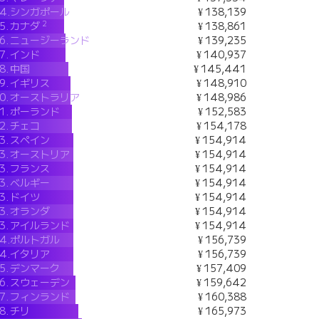
4.
シンガポール
¥ 138,139
2
5.
カナダ
¥ 138,861
6.
ニュージーランド
¥ 139,235
7.
インド
¥ 140,937
8.
中国
¥ 145,441
9.
イギリス
¥ 148,910
0.
オーストラリア
¥ 148,986
1.
ポーランド
¥ 152,583
2.
チェコ
¥ 154,178
3.
スペイン
¥ 154,914
3.
オーストリア
¥ 154,914
3.
フランス
¥ 154,914
3.
ベルギー
¥ 154,914
3.
ドイツ
¥ 154,914
3.
オランダ
¥ 154,914
3.
アイルランド
¥ 154,914
4.
ポルトガル
¥ 156,739
4.
イタリア
¥ 156,739
5.
デンマーク
¥ 157,409
6.
スウェーデン
¥ 159,642
7.
フィンランド
¥ 160,388
8.
チリ
¥ 165,973