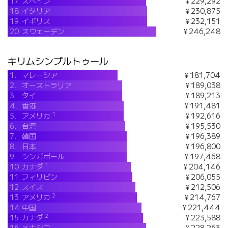
17.
スペイン
¥ 229,292
18.
イタリア
¥ 230,875
19.
イギリス
¥ 232,151
20.
スウェーデン
¥ 246,248
キリムシンプルトゥール
1.
マレーシア
¥ 181,704
2.
オーストラリア
¥ 189,038
3.
タイ
¥ 189,213
4.
香港
¥ 191,481
1
5.
アメリカ
¥ 192,616
6.
台湾
¥ 195,530
7.
韓国
¥ 196,389
8.
日本
¥ 196,800
9.
シンガポール
¥ 197,468
1
10.
カナダ
¥ 204,146
11.
フィリピン
¥ 206,055
12.
スイス
¥ 212,506
2
13.
アメリカ
¥ 214,767
14.
中国
¥ 221,444
2
15.
カナダ
¥ 223,588