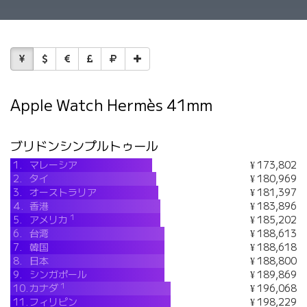
Apple Watch Hermès 41mm
ブリドンシンプルトゥール
1.
マレーシア
¥ 173,802
2.
タイ
¥ 180,969
3.
オーストラリア
¥ 181,397
4.
香港
¥ 183,896
1
5.
アメリカ
¥ 185,202
6.
台湾
¥ 188,613
7.
韓国
¥ 188,618
8.
日本
¥ 188,800
9.
シンガポール
¥ 189,869
1
10.
カナダ
¥ 196,068
11.
フィリピン
¥ 198,229