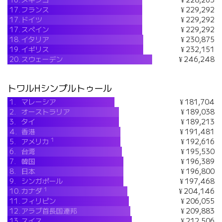
16.
メキシコ
¥ 228,263
17.
フランス
¥ 229,292
17.
ドイツ
¥ 229,292
17.
スペイン
¥ 229,292
18.
イタリア
¥ 230,875
19.
イギリス
¥ 232,151
20.
スウェーデン
¥ 246,248
トワルHシンプルトゥール
1.
マレーシア
¥ 181,704
2.
オーストラリア
¥ 189,038
3.
タイ
¥ 189,213
4.
香港
¥ 191,481
1
5.
アメリカ
¥ 192,616
6.
台湾
¥ 195,530
7.
韓国
¥ 196,389
8.
日本
¥ 196,800
9.
シンガポール
¥ 197,468
1
10.
カナダ
¥ 204,146
11.
フィリピン
¥ 206,055
12.
アラブ首長国連邦
¥ 209,883
13.
スイス
¥ 212,506