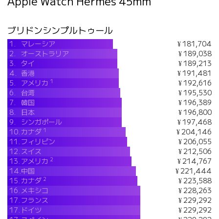
Apple Watch Hermès 45mm
ブリドンシンプルトゥール
1.
マレーシア
¥ 181,704
2.
オーストラリア
¥ 189,038
3.
タイ
¥ 189,213
4.
香港
¥ 191,481
1
5.
アメリカ
¥ 192,616
6.
台湾
¥ 195,530
7.
韓国
¥ 196,389
8.
日本
¥ 196,800
9.
シンガポール
¥ 197,468
1
10.
カナダ
¥ 204,146
11.
フィリピン
¥ 206,055
12.
スイス
¥ 212,506
2
13.
アメリカ
¥ 214,767
14.
中国
¥ 221,444
2
15.
カナダ
¥ 223,588
16.
メキシコ
¥ 228,263
17.
フランス
¥ 229,292
17.
ドイツ
¥ 229,292