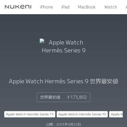
Nukeni
iPhone
iPad
MacBook
Watch
Apple Watch Hermès Series 9
世界最安値
世界最安値
¥ 173,802
Apple Watch Hermès Series 11
Apple Watch Hermès Series 10
Apple Wat
公開：
2023年9月22日