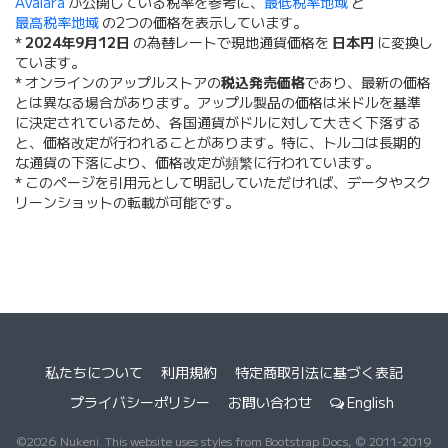
Avalara
が公開している税率を参考に、
最低税率地域
と
最高税率地域
の2つの価格を表示しています。
*
2024年9月12日
の為替レートで現地通貨価格を
日本円
に変換し
ています。
* オンラインのアップルストアの
税込発売価格
であり、最新の価格
とは異なる場合があります。アップル製品の価格は米ドルを基準
に決定されているため、各国通貨がドルに対して大きく下落する
と、価格改定が行われることがあります。特に、トルコは長期的
な通貨の下落により、価格改定が頻繁に行われています。
* このページを引用元として明記していただければ、データやスク
リーンショットの転載が可能です。
私たちについて
利用規約
特定商取引法に基づく表記
プライバシーポリシー
お問い合わせ
English
©2026 Nukeni. This website uses styles from Bootstrap Docs, © 2011-2019