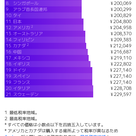
8.
シンガポール
¥ 200,069
9.
アラブ首長国連邦
¥ 200,299
10.
タイ
¥ 200,829
11.
日本
¥ 204,800
2
12.
アメリカ
¥ 204,958
13.
オーストラリア
¥ 208,370
14.
フィリピン
¥ 209,383
2
15.
カナダ
¥ 212,049
16.
中国
¥ 216,687
17.
メキシコ
¥ 219,110
18.
イギリス
¥ 222,802
19.
ドイツ
¥ 227,140
19.
スペイン
¥ 227,140
19.
フランス
¥ 227,140
20.
イタリア
¥ 228,708
21.
スウェーデン
¥ 229,597
1. 最低税率地域。
2. 最高税率地域。
* すべての価格は小数点以下を四捨五入しています。
* アメリカとカナダは購入する場所よって税率が異なるため