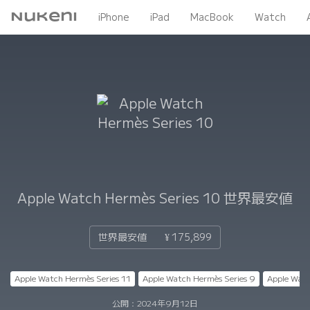
Nukeni
iPhone
iPad
MacBook
Watch
Apple Watch Hermès Series 10
世界最安値
世界最安値
¥ 175,899
Apple Watch Hermès Series 11
Apple Watch Hermès Series 9
Apple Watc
公開：
2024年9月12日