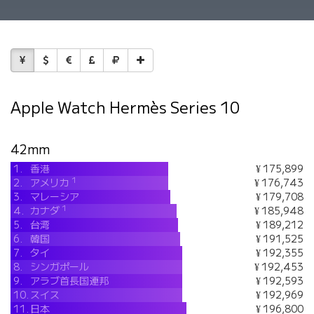
Apple Watch Hermès Series 10
42mm
1.
香港
¥ 175,899
1
2.
アメリカ
¥ 176,743
3.
マレーシア
¥ 179,708
1
4.
カナダ
¥ 185,948
5.
台湾
¥ 189,212
6.
韓国
¥ 191,525
7.
タイ
¥ 192,355
8.
シンガポール
¥ 192,453
9.
アラブ首長国連邦
¥ 192,593
10.
スイス
¥ 192,969
11.
日本
¥ 196,800