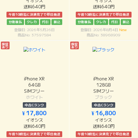
イオシス
イオシス
送料640円
送料640円
午前10時迄に決済完了で即日発送
午前10時迄に決済完了で即日発送
分割後払
クレカ
代引
振込
分割後払
クレカ
代引
振込
登録日: 2026年5月26日
登録日: 2026年8月4日
New
商品No: 37597584
商品No: 38968909
保証
保証
あり
あり
iPhone XR
iPhone XR
64GB
128GB
SIMフリー
SIMフリー
ホワイト
ブラック
中古Cランク
中古Cランク
¥ 17,800
¥ 16,800
イオシス
イオシス
送料640円
送料640円
午前10時迄に決済完了で即日発送
午前10時迄に決済完了で即日発送