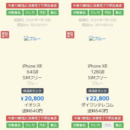
午前10時迄に決済完了で即日発送
午前10時迄に決済完了で即日発送
分割後払
クレカ
代引
振込
分割後払
クレカ
代引
振込
登録日: 2026年7月18日
登録日: 2026年7月16日
商品No: 38782951
商品No: 38758593
保証
保証
あり
あり
iPhone XR
iPhone XR
64GB
128GB
SIMフリー
SIMフリー
ブルー
ブルー
中古Bランク
中古Bランク
¥ 20,800
¥ 22,800
イオシス
ダイワンテレコム
送料640円
送料640円
午前10時迄に決済完了で即日発送
午後1時迄に決済完了で即日発送
分割後払
クレカ
代引
振込
分割後払
クレカ
代引
振込