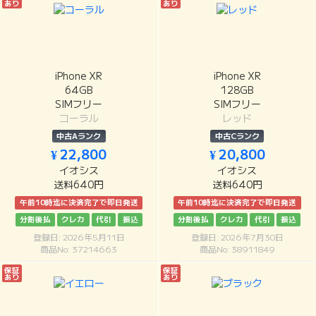
あり
あり
iPhone XR
iPhone XR
64GB
128GB
SIMフリー
SIMフリー
コーラル
レッド
中古Aランク
中古Cランク
¥ 22,800
¥ 20,800
イオシス
イオシス
送料640円
送料640円
午前10時迄に決済完了で即日発送
午前10時迄に決済完了で即日発送
分割後払
クレカ
代引
振込
分割後払
クレカ
代引
振込
登録日: 2026年5月11日
登録日: 2026年7月30日
商品No: 37214663
商品No: 38911849
保証
保証
あり
あり