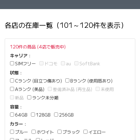
各店の在庫一覧（101～120件を表示）
120件の商品 (4店で販売中)
キャリア
：
SIMフリー
ドコモ
au
SoftBank
状態
：
Cランク (目立つ傷あり)
Bランク (使用感あり)
Aランク (美品)
整備済み品 (再生品)
未使用
新品
ランク未分類
容量
：
64GB
128GB
256GB
カラー
：
ブルー
ホワイト
ブラック
イエロー