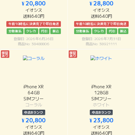
¥ 20,800
¥ 28,800
イオシス
イオシス
送料640円
送料640円
午前10時迄に決済完了で即日発送
午前10時迄に決済完了で即日発送
分割後払
クレカ
代引
振込
分割後払
クレカ
代引
振込
登録日: 2026年6月26日
登録日: 2026年7月31日
商品No: 38488806
商品No: 38921111
保証
保証
あり
あり
iPhone XR
iPhone XR
64GB
128GB
SIMフリー
SIMフリー
コーラル
ホワイト
中古Bランク
中古Bランク
¥ 20,800
¥ 23,800
イオシス
イオシス
送料640円
送料640円