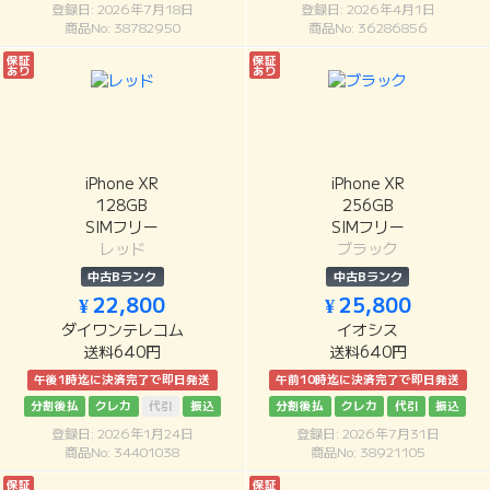
登録日: 2026年7月18日
登録日: 2026年4月1日
商品No: 38782950
商品No: 36286856
保証
保証
あり
あり
iPhone XR
iPhone XR
128GB
256GB
SIMフリー
SIMフリー
レッド
ブラック
中古Bランク
中古Bランク
¥ 22,800
¥ 25,800
ダイワンテレコム
イオシス
送料640円
送料640円
午後1時迄に決済完了で即日発送
午前10時迄に決済完了で即日発送
分割後払
クレカ
代引
振込
分割後払
クレカ
代引
振込
登録日: 2026年1月24日
登録日: 2026年7月31日
商品No: 34401038
商品No: 38921105
保証
保証