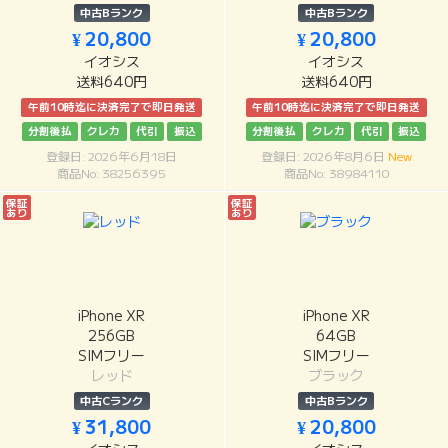
中古Bランク
中古Bランク
¥ 20,800
¥ 20,800
イオシス
イオシス
送料640円
送料640円
午前10時迄に決済完了で即日発送
午前10時迄に決済完了で即日発送
分割後払
クレカ
代引
振込
分割後払
クレカ
代引
振込
登録日: 2026年6月18日
登録日: 2026年8月6日
New
商品No: 38256395
商品No: 38984110
保証
保証
あり
あり
iPhone XR
iPhone XR
256GB
64GB
SIMフリー
SIMフリー
レッド
ブラック
中古Cランク
中古Bランク
¥ 31,800
¥ 20,800