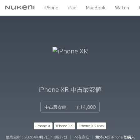
Nukeni
iPhone
iPad
MacBook
Watch
iPhone XR
中古最安値
中古最安値
¥ 14,800
iPhone X
iPhone XS
iPhone XS Max
最終更新：
2026年8月7日 13時27分
|
PRを含む
|
海外から iPhone を購入