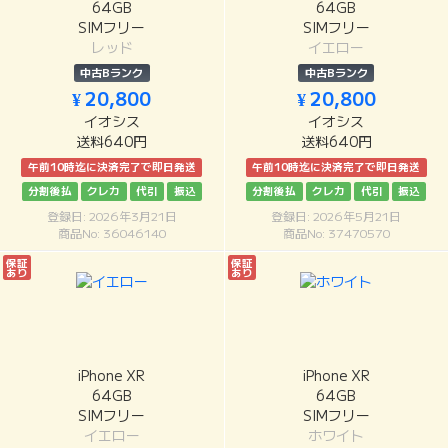
64GB
64GB
SIMフリー
SIMフリー
レッド
イエロー
中古Bランク
中古Bランク
¥ 20,800
¥ 20,800
イオシス
イオシス
送料640円
送料640円
午前10時迄に決済完了で即日発送
午前10時迄に決済完了で即日発送
分割後払
クレカ
代引
振込
分割後払
クレカ
代引
振込
登録日: 2026年3月21日
登録日: 2026年5月21日
商品No: 36046140
商品No: 37470570
保証
保証
あり
あり
iPhone XR
iPhone XR
64GB
64GB
SIMフリー
SIMフリー
イエロー
ホワイト