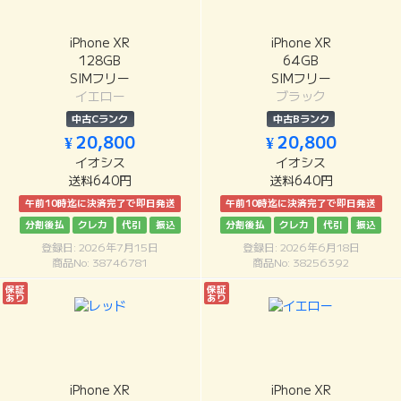
iPhone XR
iPhone XR
128GB
64GB
SIMフリー
SIMフリー
イエロー
ブラック
中古Cランク
中古Bランク
¥ 20,800
¥ 20,800
イオシス
イオシス
送料640円
送料640円
午前10時迄に決済完了で即日発送
午前10時迄に決済完了で即日発送
分割後払
クレカ
代引
振込
分割後払
クレカ
代引
振込
登録日: 2026年7月15日
登録日: 2026年6月18日
商品No: 38746781
商品No: 38256392
保証
保証
あり
あり
iPhone XR
iPhone XR