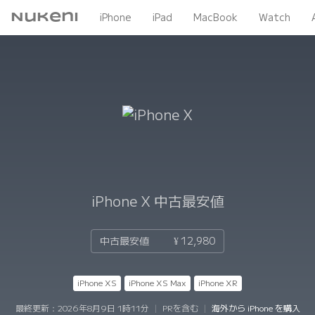
Nukeni
iPhone
iPad
MacBook
Watch
iPhone X
中古最安値
中古最安値
¥ 12,980
iPhone XS
iPhone XS Max
iPhone XR
最終更新：
2026年8月9日 1時11分
|
PRを含む
|
海外から iPhone を購入