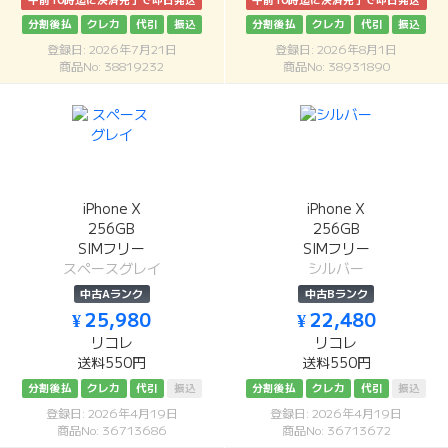
午前10時迄に決済完了で即日発送
午前10時迄に決済完了で即日発送
分割後払
クレカ
代引
振込
分割後払
クレカ
代引
振込
登録日: 2026年7月21日
登録日: 2026年8月1日
商品No: 38819232
商品No: 38931890
iPhone X
iPhone X
256GB
256GB
SIMフリー
SIMフリー
スペースグレイ
シルバー
中古Aランク
中古Bランク
¥ 25,980
¥ 22,480
リコレ
リコレ
送料550円
送料550円
分割後払
クレカ
代引
振込
分割後払
クレカ
代引
振込
登録日: 2026年4月19日
登録日: 2026年4月19日
商品No: 36713686
商品No: 36713672