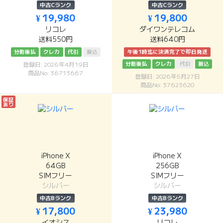
中古Cランク
中古Cランク
¥ 19,980
¥ 19,800
リコレ
ダイワンテレコム
送料550円
送料640円
分割後払
クレカ
代引
振込
午後1時迄に決済完了で即日発送
分割後払
クレカ
代引
振込
登録日: 2026年4月19日
商品No: 36713667
登録日: 2026年5月27日
商品No: 37623620
保証
あり
iPhone X
iPhone X
64GB
256GB
SIMフリー
SIMフリー
シルバー
シルバー
中古Bランク
中古Bランク
¥ 17,800
¥ 23,980
イオシス
リコレ