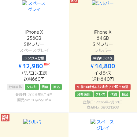
あり
iPhone X
iPhone X
256GB
64GB
SIMフリー
SIMフリー
スペースグレイ
シルバー
ランク未分類
中古Bランク
最安
¥ 12,980
¥ 14,800
パソコン工房
イオシス
送料660円
送料640円
分割後払
クレカ
代引
振込
午前10時迄に決済完了で即日発送
分割後払
クレカ
代引
振込
登録日: 2026年8月4日
商品No: 38969064
登録日: 2026年7月31日
商品No: 38921208
保証
あり