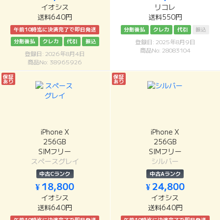
イオシス
リコレ
送料640円
送料550円
午前10時迄に決済完了で即日発送
分割後払
クレカ
代引
振込
分割後払
クレカ
代引
振込
登録日: 2025年8月9日
商品No: 28083104
登録日: 2026年8月4日
商品No: 38965926
保証
保証
あり
あり
iPhone X
iPhone X
256GB
256GB
SIMフリー
SIMフリー
スペースグレイ
シルバー
中古Cランク
中古Aランク
¥ 18,800
¥ 24,800
イオシス
イオシス
送料640円
送料640円