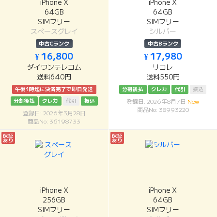
iPhone X
iPhone X
64GB
64GB
SIMフリー
SIMフリー
スペースグレイ
シルバー
中古Cランク
中古Bランク
¥ 16,800
¥ 17,980
ダイワンテレコム
リコレ
送料640円
送料550円
午後1時迄に決済完了で即日発送
分割後払
クレカ
代引
振込
分割後払
クレカ
代引
振込
登録日: 2026年8月7日
New
商品No: 38993220
登録日: 2026年3月28日
商品No: 36198733
保証
保証
あり
あり
iPhone X
iPhone X
256GB
64GB
SIMフリー
SIMフリー