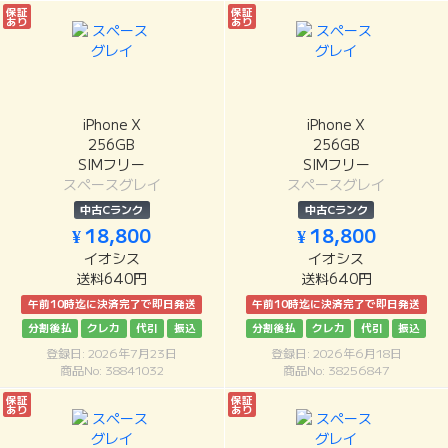
保証
保証
あり
あり
iPhone X
iPhone X
256GB
256GB
SIMフリー
SIMフリー
スペースグレイ
スペースグレイ
中古Cランク
中古Cランク
¥ 18,800
¥ 18,800
イオシス
イオシス
送料640円
送料640円
午前10時迄に決済完了で即日発送
午前10時迄に決済完了で即日発送
分割後払
クレカ
代引
振込
分割後払
クレカ
代引
振込
登録日: 2026年7月23日
登録日: 2026年6月18日
商品No: 38841032
商品No: 38256847
保証
保証
あり
あり