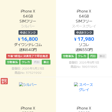
iPhone X
iPhone X
64GB
64GB
SIMフリー
SIMフリー
シルバー
スペースグレイ
中古Cランク
中古Bランク
¥ 16,800
¥ 17,980
ダイワンテレコム
リコレ
送料640円
送料550円
午後1時迄に決済完了で即日発送
分割後払
クレカ
代引
振込
分割後払
クレカ
代引
振込
登録日: 2026年8月1日
商品No: 38931895
登録日: 2026年5月23日
商品No: 37521992
保証
あり
iPhone X
iPhone X