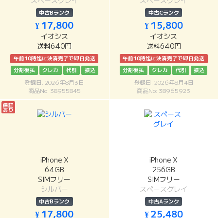
スペースグレイ
スペースグレイ
中古Bランク
中古Cランク
¥ 17,800
¥ 15,800
イオシス
イオシス
送料640円
送料640円
午前10時迄に決済完了で即日発送
午前10時迄に決済完了で即日発送
分割後払
クレカ
代引
振込
分割後払
クレカ
代引
振込
登録日: 2026年8月3日
登録日: 2026年8月4日
商品No: 38955845
商品No: 38965923
保証
あり
iPhone X
iPhone X
64GB
256GB
SIMフリー
SIMフリー
シルバー
スペースグレイ
中古Bランク
中古Aランク
¥ 17,800
¥ 25,480