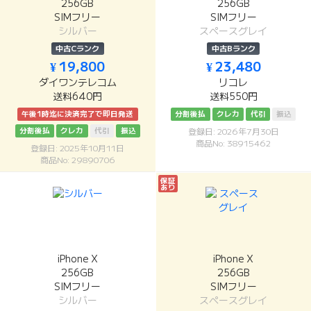
256GB
256GB
SIMフリー
SIMフリー
シルバー
スペースグレイ
中古Cランク
中古Bランク
¥ 19,800
¥ 23,480
ダイワンテレコム
リコレ
送料640円
送料550円
午後1時迄に決済完了で即日発送
分割後払
クレカ
代引
振込
分割後払
クレカ
代引
振込
登録日: 2026年7月30日
商品No: 38915462
登録日: 2025年10月11日
商品No: 29890706
保証
あり
iPhone X
iPhone X
256GB
256GB
SIMフリー
SIMフリー
シルバー
スペースグレイ