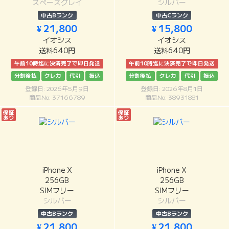
スペースグレイ
シルバー
中古Bランク
中古Cランク
¥ 21,800
¥ 15,800
イオシス
イオシス
送料640円
送料640円
午前10時迄に決済完了で即日発送
午前10時迄に決済完了で即日発送
分割後払
クレカ
代引
振込
分割後払
クレカ
代引
振込
登録日: 2026年5月9日
登録日: 2026年8月1日
商品No: 37166789
商品No: 38931881
保証
保証
あり
あり
iPhone X
iPhone X
256GB
256GB
SIMフリー
SIMフリー
シルバー
シルバー
中古Bランク
中古Bランク
¥ 21,800
¥ 21,800