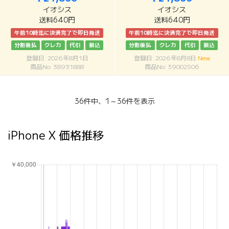
イオシス
イオシス
送料640円
送料640円
午前10時迄に決済完了で即日発送
午前10時迄に決済完了で即日発送
分割後払
クレカ
代引
振込
分割後払
クレカ
代引
振込
登録日: 2026年8月1日
登録日: 2026年8月8日
New
商品No: 38931888
商品No: 39002506
36件中、1～36件を表示
iPhone X 価格推移