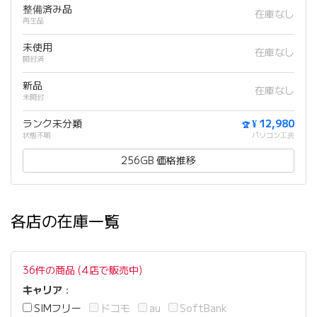
整備済み品
在庫なし
再生品
未使用
在庫なし
開封済
新品
在庫なし
未開封
ランク未分類
¥ 12,980
🏆
状態不明
パソコン工房
256GB 価格推移
各店の在庫一覧
36件の商品 (4店で販売中)
キャリア
：
SIMフリー
ドコモ
au
SoftBank