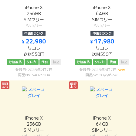
iPhone X
iPhone X
256GB
64GB
SIMフリー
SIMフリー
シルバー
シルバー
中古Bランク
中古Bランク
¥ 22,980
¥ 17,980
リコレ
リコレ
送料550円
送料550円
分割後払
クレカ
代引
振込
分割後払
クレカ
代引
振込
登録日: 2026年2月7日
登録日: 2026年8月7日
New
商品No: 34875184
商品No: 38996741
保証
保証
あり
あり
iPhone X
iPhone X
256GB
64GB
SIMフリー
SIMフリー