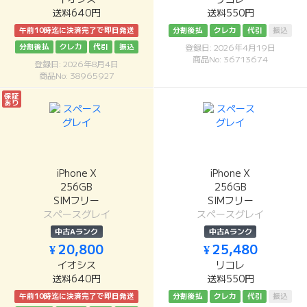
送料640円
送料550円
午前10時迄に決済完了で即日発送
分割後払
クレカ
代引
振込
分割後払
クレカ
代引
振込
登録日: 2026年4月19日
商品No: 36713674
登録日: 2026年8月4日
商品No: 38965927
保証
あり
iPhone X
iPhone X
256GB
256GB
SIMフリー
SIMフリー
スペースグレイ
スペースグレイ
中古Aランク
中古Aランク
¥ 20,800
¥ 25,480
イオシス
リコレ
送料640円
送料550円
午前10時迄に決済完了で即日発送
分割後払
クレカ
代引
振込