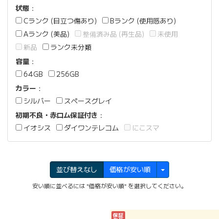
状態
：
Cランク (目立つ傷あり)
Bランク (使用感あり)
Aランク (美品)
整備済み品 (再生品)
未使用
新品
ランク未分類
容量
：
64GB
256GB
カラー
：
シルバー
スペースグレイ
初期不良・赤ロム保証付き
：
イオシス
ダイワンテレコム
にこスマ
並び替えなし
価格が安い順
安い順に並べるには "価格が安い順" を選択してください。
保証