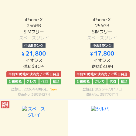
iPhone X
iPhone X
256GB
256GB
SIMフリー
SIMフリー
スペースグレイ
スペースグレイ
中古Bランク
中古Bランク
¥ 21,800
¥ 17,800
イオシス
イオシス
送料640円
送料640円
午前10時迄に決済完了で即日発送
午前10時迄に決済完了で即日発送
分割後払
クレカ
代引
振込
分割後払
クレカ
代引
振込
登録日: 2026年8月6日
New
登録日: 2026年7月17日
商品No: 38984274
商品No: 38770711
保証
あり