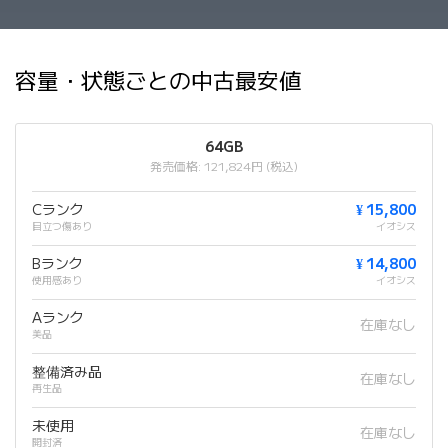
容量・状態ごとの中古最安値
64GB
発売価格: 121,824円 (税込)
Cランク
¥ 15,800
目立つ傷あり
イオシス
Bランク
¥ 14,800
使用感あり
イオシス
Aランク
在庫なし
美品
整備済み品
在庫なし
再生品
未使用
在庫なし
開封済