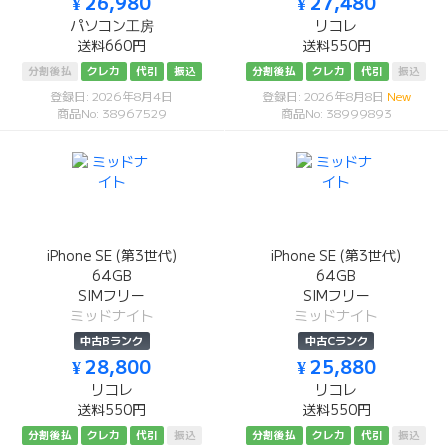
¥ 26,980
¥ 27,480
パソコン工房
リコレ
送料660円
送料550円
分割後払
クレカ
代引
振込
分割後払
クレカ
代引
振込
登録日: 2026年8月4日
登録日: 2026年8月8日
New
商品No: 38967529
商品No: 38999893
iPhone SE (第3世代)
iPhone SE (第3世代)
64GB
64GB
SIMフリー
SIMフリー
ミッドナイト
ミッドナイト
中古Bランク
中古Cランク
¥ 28,800
¥ 25,880
リコレ
リコレ
送料550円
送料550円
分割後払
クレカ
代引
振込
分割後払
クレカ
代引
振込