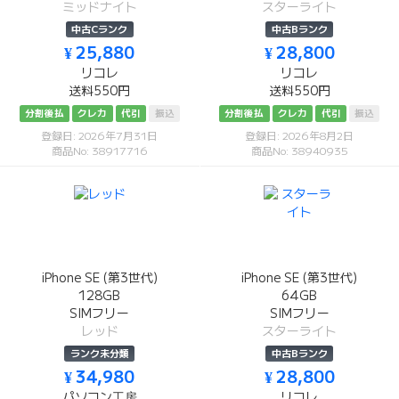
ミッドナイト
スターライト
中古Cランク
中古Bランク
¥ 25,880
¥ 28,800
リコレ
リコレ
送料550円
送料550円
分割後払
クレカ
代引
振込
分割後払
クレカ
代引
振込
登録日: 2026年7月31日
登録日: 2026年8月2日
商品No: 38917716
商品No: 38940935
iPhone SE (第3世代)
iPhone SE (第3世代)
128GB
64GB
SIMフリー
SIMフリー
レッド
スターライト
ランク未分類
中古Bランク
¥ 34,980
¥ 28,800
パソコン工房
リコレ