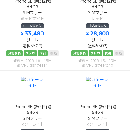
iPhone SE (第3世代)
iPhone SE (第3世代)
64GB
64GB
SIMフリー
SIMフリー
ミッドナイト
レッド
中古Aランク
中古Bランク
¥ 33,480
¥ 28,800
リコレ
リコレ
送料550円
送料550円
分割後払
クレカ
代引
振込
分割後払
クレカ
代引
振込
登録日: 2026年6月15日
登録日: 2026年5月19日
商品No: 38174114
商品No: 37414219
iPhone SE (第3世代)
iPhone SE (第3世代)
64GB
64GB
SIMフリー
SIMフリー
スターライト
スターライト