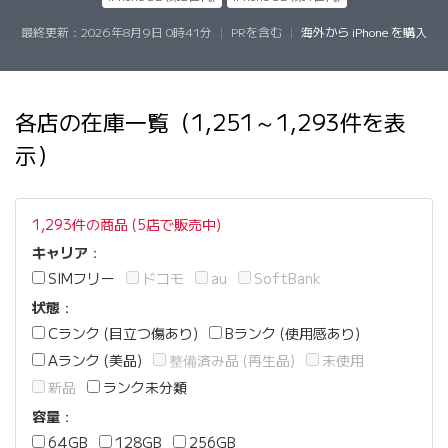
最終更新：
2026年8月9日 0時41分
|
PRを含む
|
海外から iPhone を購入
各店の在庫一覧（1,251～1,293件を表
示）
1,293件の商品 (5店で販売中)
キャリア
：
SIMフリー
ドコモ
au
SoftBank
状態
：
Cランク (目立つ傷あり)
Bランク (使用感あり)
Aランク (美品)
整備済み品 (再生品)
未使用
新品
ランク未分類
容量
：
64GB
128GB
256GB