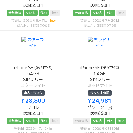
送料550円
送料550円
分割後払
クレカ
代引
振込
分割後払
クレカ
代引
振込
登録日: 2026年8月7日
New
登録日: 2026年7月29日
商品No: 38989968
商品No: 38899768
iPhone SE (第3世代)
iPhone SE (第3世代)
64GB
64GB
SIMフリー
SIMフリー
スターライト
ミッドナイト
中古Bランク
ランク未分類
¥ 28,800
¥ 24,981
リコレ
パソコン工房
送料550円
送料660円
分割後払
クレカ
代引
振込
分割後払
クレカ
代引
振込
登録日: 2026年7月24日
登録日: 2026年6月30日