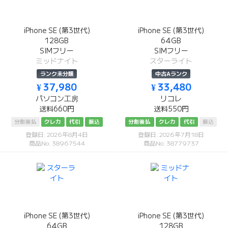
iPhone SE (第3世代)
iPhone SE (第3世代)
128GB
64GB
SIMフリー
SIMフリー
ミッドナイト
スターライト
ランク未分類
中古Aランク
¥ 37,980
¥ 33,480
パソコン工房
リコレ
送料660円
送料550円
分割後払
クレカ
代引
振込
分割後払
クレカ
代引
振込
登録日: 2026年8月4日
登録日: 2026年7月18日
商品No: 38967544
商品No: 38779737
iPhone SE (第3世代)
iPhone SE (第3世代)
64GB
128GB