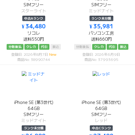
SIMフリー
SIMフリー
スターライト
ミッドナイト
中古Aランク
ランク未分類
¥ 34,480
¥ 35,981
リコレ
パソコン工房
送料550円
送料660円
分割後払
クレカ
代引
振込
分割後払
クレカ
代引
振込
登録日: 2026年8月7日
New
登録日: 2026年6月9日
商品No: 38990744
商品No: 37993695
iPhone SE (第3世代)
iPhone SE (第3世代)
64GB
64GB
SIMフリー
SIMフリー
ミッドナイト
レッド
ランク未分類
中古Cランク