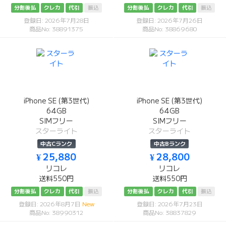
分割後払
クレカ
代引
振込
分割後払
クレカ
代引
振込
登録日: 2026年7月28日
登録日: 2026年7月26日
商品No: 38891375
商品No: 38869680
iPhone SE (第3世代)
iPhone SE (第3世代)
64GB
64GB
SIMフリー
SIMフリー
スターライト
スターライト
中古Cランク
中古Bランク
¥ 25,880
¥ 28,800
リコレ
リコレ
送料550円
送料550円
分割後払
クレカ
代引
振込
分割後払
クレカ
代引
振込
登録日: 2026年8月7日
New
登録日: 2026年7月23日
商品No: 38990312
商品No: 38837829