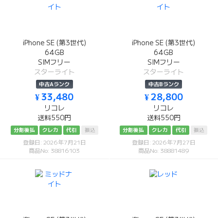
iPhone SE (第3世代)
iPhone SE (第3世代)
64GB
64GB
SIMフリー
SIMフリー
スターライト
スターライト
中古Aランク
中古Bランク
¥ 33,480
¥ 28,800
リコレ
リコレ
送料550円
送料550円
分割後払
クレカ
代引
振込
分割後払
クレカ
代引
振込
登録日: 2026年7月21日
登録日: 2026年7月27日
商品No: 38816103
商品No: 38881489