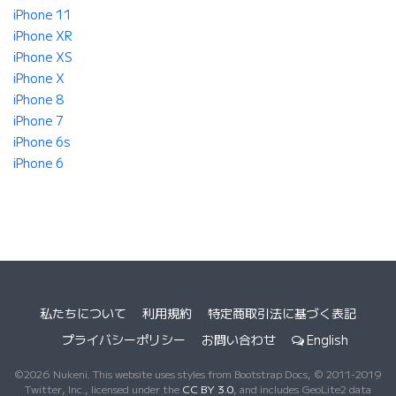
iPhone 11
iPhone XR
iPhone XS
iPhone X
iPhone 8
iPhone 7
iPhone 6s
iPhone 6
私たちについて
利用規約
特定商取引法に基づく表記
プライバシーポリシー
お問い合わせ
English
©2026 Nukeni. This website uses styles from Bootstrap Docs, © 2011-2019
Twitter, Inc., licensed under the
CC BY 3.0
, and includes GeoLite2 data