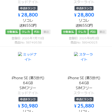
ミッドナイト
スターライト
中古Bランク
中古Bランク
¥ 28,800
¥ 28,800
リコレ
リコレ
送料550円
送料550円
分割後払
クレカ
代引
振込
分割後払
クレカ
代引
振込
登録日: 2026年7月15日
登録日: 2026年8月2日
商品No: 38749538
商品No: 38940923
iPhone SE (第3世代)
iPhone SE (第3世代)
64GB
64GB
SIMフリー
SIMフリー
ミッドナイト
スターライト
中古Bランク
中古Cランク
¥ 30,980
¥ 25,880
リコレ
リコレ