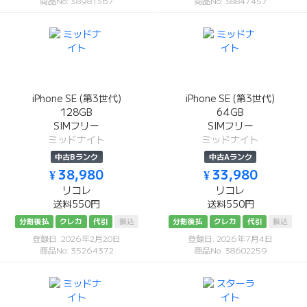
商品No: 38981367
商品No: 38847457
iPhone SE (第3世代)
iPhone SE (第3世代)
128GB
64GB
SIMフリー
SIMフリー
ミッドナイト
ミッドナイト
中古Bランク
中古Aランク
¥ 38,980
¥ 33,980
リコレ
リコレ
送料550円
送料550円
分割後払
クレカ
代引
振込
分割後払
クレカ
代引
振込
登録日: 2026年2月20日
登録日: 2026年7月4日
商品No: 35264372
商品No: 38602259