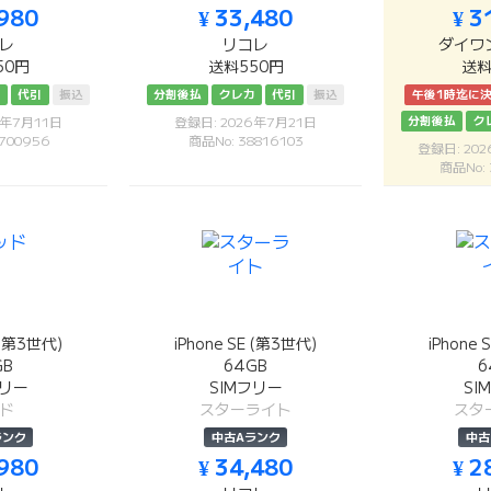
,980
¥ 33,480
¥ 3
レ
リコレ
ダイワ
50円
送料550円
送料
カ
代引
振込
分割後払
クレカ
代引
振込
午後1時迄に
分割後払
ク
6年7月11日
登録日: 2026年7月21日
700956
商品No: 38816103
登録日: 20
商品No:
E (第3世代)
iPhone SE (第3世代)
iPhone 
GB
64GB
6
フリー
SIMフリー
SI
ド
スターライト
スタ
ランク
中古Aランク
中古
,980
¥ 34,480
¥ 2