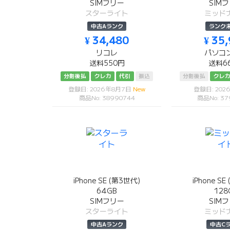
SIMフリー
SIM
スターライト
ミッド
中古Aランク
ランク
¥ 34,480
¥ 35
リコレ
パソコ
送料550円
送料6
分割後払
クレカ
代引
振込
分割後払
クレ
登録日: 2026年8月7日
New
登録日: 20
商品No: 38990744
商品No: 3
iPhone SE (第3世代)
iPhone S
64GB
128
SIMフリー
SIM
スターライト
ミッド
中古Aランク
中古C