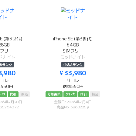
SE (第3世代)
iPhone SE (第3世代)
28GB
64GB
Mフリー
SIMフリー
ドナイト
ミッドナイト
Bランク
中古Aランク
8,980
¥ 33,980
リコレ
リコレ
550円
送料550円
レカ
代引
振込
分割後払
クレカ
代引
振込
026年2月20日
登録日: 2026年7月4日
 35264372
商品No: 38602259