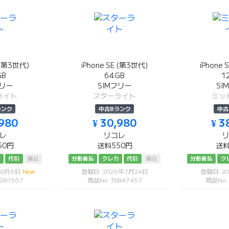
E (第3世代)
iPhone SE (第3世代)
iPhone 
GB
64GB
1
フリー
SIMフリー
SI
ライト
スターライト
ミッ
ランク
中古Bランク
中古
,980
¥ 30,980
¥ 3
レ
リコレ
50円
送料550円
送料
カ
代引
振込
分割後払
クレカ
代引
振込
分割後払
ク
年8月6日
New
登録日: 2026年7月24日
登録日: 2
981367
商品No: 38847457
商品No: