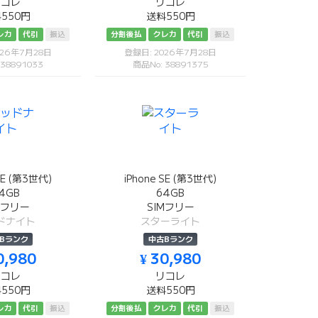
リコレ
リコレ
550円
送料550円
レカ
代引
振込
分割後払
クレカ
代引
振込
026年7月28日
登録日: 2026年7月28日
 38891033
商品No: 38891375
SE (第3世代)
iPhone SE (第3世代)
4GB
64GB
Mフリー
SIMフリー
ドナイト
スターライト
Bランク
中古Bランク
0,980
¥ 30,980
リコレ
リコレ
550円
送料550円
レカ
代引
振込
分割後払
クレカ
代引
振込