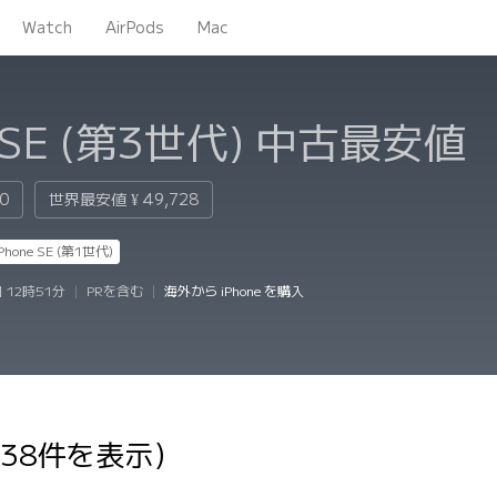
Watch
AirPods
Mac
 SE (第3世代)
中古最安値
80
世界最安値
¥ 49,728
iPhone SE (第1世代)
 12時51分
|
PRを含む
|
海外から iPhone を購入
238件を表示）