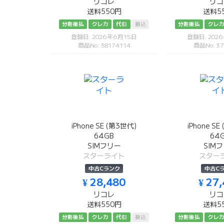
リコレ
リコ
送料550円
送料5
分割後払
クレカ
代引
振込
分割後払
クレ
登録日: 2026年6月15日
登録日: 202
商品No: 38174114
商品No: 37
iPhone SE (第3世代)
iPhone S
64GB
64
SIMフリー
SIM
スターライト
スター
中古Cランク
中古C
¥ 28,480
¥ 27
リコレ
リコ
送料550円
送料5
分割後払
クレカ
代引
振込
分割後払
クレ