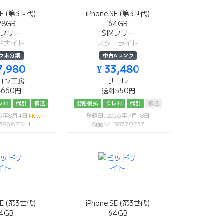
SE (第3世代)
iPhone SE (第3世代)
28GB
64GB
Mフリー
SIMフリー
ドナイト
スターライト
ク未分類
中古Aランク
7,980
¥ 33,480
コン工房
リコレ
660円
送料550円
レカ
代引
振込
分割後払
クレカ
代引
振込
26年8月4日
New
登録日: 2026年7月18日
 38967544
商品No: 38779737
SE (第3世代)
iPhone SE (第3世代)
4GB
64GB