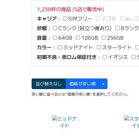
1,238件の商品 (5店で販売中)
キャリア
：
SIMフリー
ドコモ
au
状態
：
Cランク (目立つ傷あり)
Bランク
容量
：
64GB
128GB
256GB
カラー
：
ミッドナイト
スターライト
初期不良・赤ロム保証付き
：
イオシス
並び替えなし
価格が安い順
安い順に並べるには "価格が安い順" を選択してください。