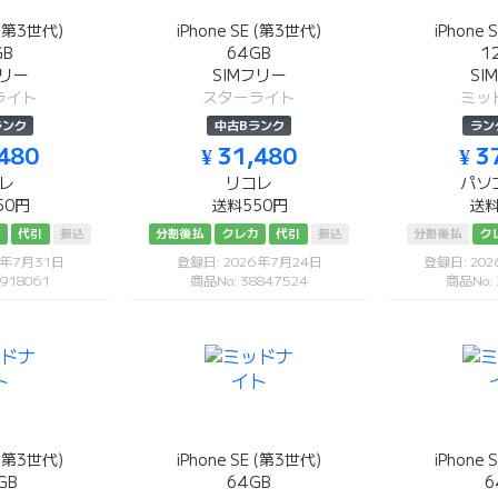
E (第3世代)
iPhone SE (第3世代)
iPhone 
GB
64GB
1
フリー
SIMフリー
SI
ライト
スターライト
ミッ
ランク
中古Bランク
ラン
,480
¥ 31,480
¥ 3
レ
リコレ
パソ
50円
送料550円
送料
カ
代引
振込
分割後払
クレカ
代引
振込
分割後払
ク
6年7月31日
登録日: 2026年7月24日
登録日: 20
918061
商品No: 38847524
商品No:
E (第3世代)
iPhone SE (第3世代)
iPhone 
GB
64GB
6