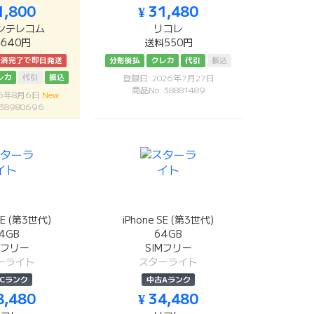
1,800
¥ 31,480
ンテレコム
リコレ
640円
送料550円
決済完了で即日発送
分割後払
クレカ
代引
振込
レカ
代引
振込
登録日: 2026年7月27日
商品No: 38881489
26年8月6日
New
 38980696
SE (第3世代)
iPhone SE (第3世代)
4GB
64GB
Mフリー
SIMフリー
ーライト
スターライト
Cランク
中古Aランク
8,480
¥ 34,480