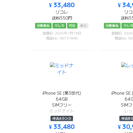
¥ 33,480
¥ 34
リコレ
リコ
送料550円
送料5
分割後払
クレカ
代引
振込
分割後払
クレ
登録日: 2026年7月14日
登録日: 202
商品No: 38737848
商品No: 38
iPhone SE (第3世代)
iPhone S
64GB
64
SIMフリー
SIM
ミッドナイト
レッ
中古Aランク
中古B
¥ 33,480
¥ 30