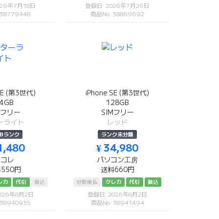
026年7月18日
登録日: 2026年7月26日
 38779448
商品No: 38869692
SE (第3世代)
iPhone SE (第3世代)
4GB
128GB
Mフリー
SIMフリー
ーライト
レッド
Bランク
ランク未分類
1,480
¥ 34,980
リコレ
パソコン工房
550円
送料660円
レカ
代引
振込
分割後払
クレカ
代引
振込
026年8月2日
登録日: 2026年8月2日
 38940935
商品No: 38941494