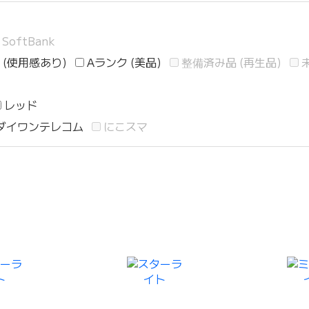
SoftBank
 (使用感あり)
Aランク (美品)
整備済み品 (再生品)
レッド
ダイワンテレコム
にこスマ