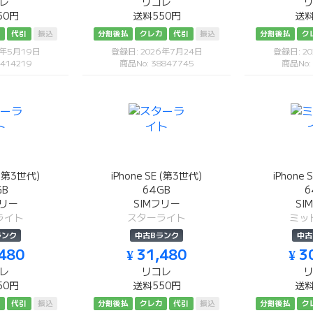
レ
リコレ
50円
送料550円
送料
カ
代引
振込
分割後払
クレカ
代引
振込
分割後払
ク
6年5月19日
登録日: 2026年7月24日
登録日: 2
414219
商品No: 38847745
商品No:
E (第3世代)
iPhone SE (第3世代)
iPhone 
GB
64GB
6
フリー
SIMフリー
SI
ライト
スターライト
ミッ
ランク
中古Bランク
中古
,480
¥ 31,480
¥ 3
レ
リコレ
50円
送料550円
送料
カ
代引
振込
分割後払
クレカ
代引
振込
分割後払
ク