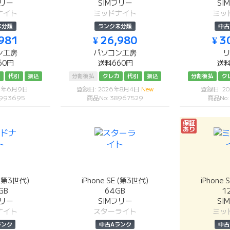
フリー
SIMフリー
SI
ナイト
ミッドナイト
ミッ
未分類
ランク未分類
中古
,981
¥ 26,980
¥ 3
ン工房
パソコン工房
60円
送料660円
送料
カ
代引
振込
分割後払
クレカ
代引
振込
分割後払
ク
26年6月9日
登録日: 2026年8月4日
New
登録日: 2
7993695
商品No: 38967529
商品No:
保証
あり
E (第3世代)
iPhone SE (第3世代)
iPhone 
GB
64GB
1
フリー
SIMフリー
SI
ナイト
スターライト
ミッ
ランク
中古Aランク
中古