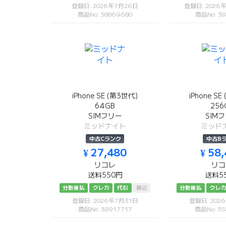
登録日: 2026年7月26日
登録日: 2026
商品No: 38869680
商品No: 38
iPhone SE (第3世代)
iPhone S
64GB
256
SIMフリー
SIM
ミッドナイト
ミッド
中古Cランク
中古B
¥ 27,480
¥ 58
リコレ
リコ
送料550円
送料5
分割後払
クレカ
代引
振込
分割後払
クレ
登録日: 2026年7月31日
登録日: 202
商品No: 38917717
商品No: 35