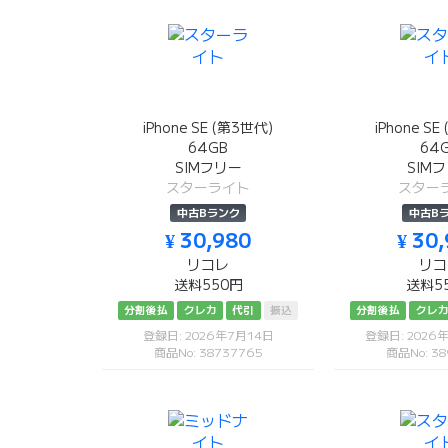
iPhone SE (第3世代)
iPhone S
64GB
64
SIMフリー
SIM
スターライト
スター
中古Bランク
中古B
¥ 30,980
¥ 30
リコレ
リコ
送料550円
送料5
分割後払
クレカ
代引
振込
分割後払
クレ
登録日: 2026年7月14日
登録日: 2026
商品No: 38737765
商品No: 38