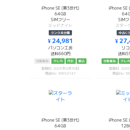
iPhone SE (第3世代)
iPhone S
64GB
64
SIMフリー
SIM
ミッドナイト
スター
ランク未分類
中古C
¥ 24,981
¥ 27
パソコン工房
リコ
送料660円
送料5
分割後払
クレカ
代引
振込
分割後払
クレ
登録日: 2026年6月30日
登録日: 202
商品No: 38552147
商品No: 38
iPhone SE (第3世代)
iPhone S
64GB
128