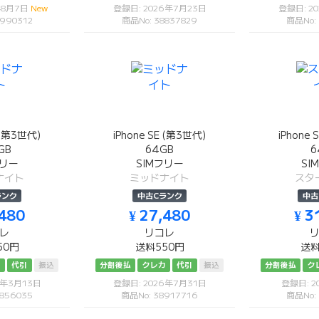
年8月7日
New
登録日: 2026年7月23日
登録日: 2
990312
商品No: 38837829
商品No:
E (第3世代)
iPhone SE (第3世代)
iPhone 
GB
64GB
6
フリー
SIMフリー
SI
ナイト
ミッドナイト
スタ
ランク
中古Cランク
中古
,480
¥ 27,480
¥ 3
レ
リコレ
50円
送料550円
送料
カ
代引
振込
分割後払
クレカ
代引
振込
分割後払
ク
6年3月13日
登録日: 2026年7月31日
登録日: 2
856035
商品No: 38917716
商品No: