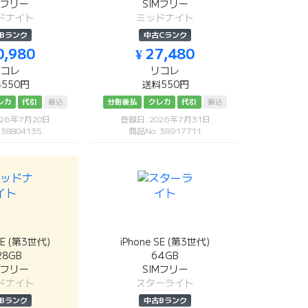
Mフリー
SIMフリー
ドナイト
ミッドナイト
Bランク
中古Cランク
0,980
¥ 27,480
リコレ
リコレ
550円
送料550円
レカ
代引
振込
分割後払
クレカ
代引
振込
026年7月20日
登録日: 2026年7月31日
 38804135
商品No: 38917711
SE (第3世代)
iPhone SE (第3世代)
28GB
64GB
Mフリー
SIMフリー
ドナイト
スターライト
Bランク
中古Bランク