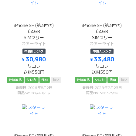
iPhone SE (第3世代)
iPhone SE (第3世代)
64GB
64GB
SIMフリー
SIMフリー
スターライト
スターライト
中古Bランク
中古Aランク
¥ 30,980
¥ 33,480
リコレ
リコレ
送料550円
送料550円
分割後払
クレカ
代引
振込
分割後払
クレカ
代引
振込
登録日: 2026年8月2日
登録日: 2026年7月23日
商品No: 38940919
商品No: 38837980