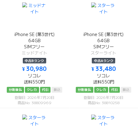
iPhone SE (第3世代)
iPhone SE (第3世代)
64GB
64GB
SIMフリー
SIMフリー
ミッドナイト
スターライト
中古Bランク
中古Aランク
¥ 30,980
¥ 33,480
リコレ
リコレ
送料550円
送料550円
分割後払
クレカ
代引
振込
分割後払
クレカ
代引
振込
登録日: 2026年7月20日
登録日: 2026年7月20日
商品No: 38809969
商品No: 38810258