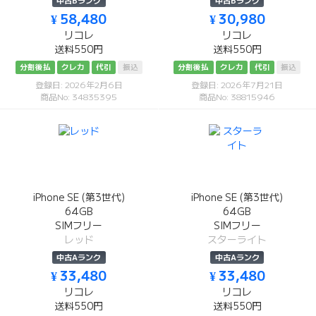
中古Bランク
中古Bランク
¥ 58,480
¥ 30,980
リコレ
リコレ
送料550円
送料550円
分割後払
クレカ
代引
振込
分割後払
クレカ
代引
振込
登録日: 2026年2月6日
登録日: 2026年7月21日
商品No: 34835395
商品No: 38815946
iPhone SE (第3世代)
iPhone SE (第3世代)
64GB
64GB
SIMフリー
SIMフリー
レッド
スターライト
中古Aランク
中古Aランク
¥ 33,480
¥ 33,480
リコレ
リコレ
送料550円
送料550円