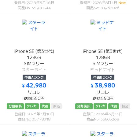
登録日: 2026年3月16日
登録日: 2026年8月4日
New
商品No: 35928544
商品No: 38963026
iPhone SE (第3世代)
iPhone SE (第3世代)
128GB
128GB
SIMフリー
SIMフリー
スターライト
ミッドナイト
中古Aランク
中古Bランク
¥ 42,980
¥ 38,980
リコレ
リコレ
送料550円
送料550円
分割後払
クレカ
代引
振込
分割後払
クレカ
代引
振込
登録日: 2026年3月10日
登録日: 2026年3月11日
商品No: 35778318
商品No: 35805268