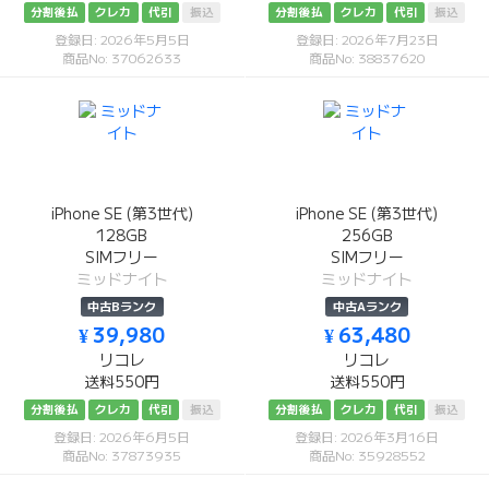
分割後払
クレカ
代引
振込
分割後払
クレカ
代引
振込
登録日: 2026年5月5日
登録日: 2026年7月23日
商品No: 37062633
商品No: 38837620
iPhone SE (第3世代)
iPhone SE (第3世代)
128GB
256GB
SIMフリー
SIMフリー
ミッドナイト
ミッドナイト
中古Bランク
中古Aランク
¥ 39,980
¥ 63,480
リコレ
リコレ
送料550円
送料550円
分割後払
クレカ
代引
振込
分割後払
クレカ
代引
振込
登録日: 2026年6月5日
登録日: 2026年3月16日
商品No: 37873935
商品No: 35928552