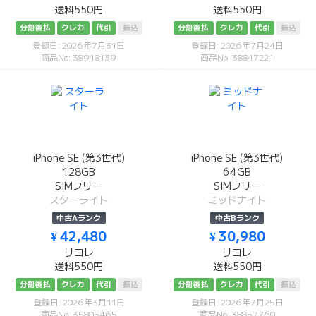
送料550円
送料550円
分割後払
クレカ
代引
振込
分割後払
クレカ
代引
振込
登録日: 2026年7月31日
登録日: 2026年7月24日
商品No: 38918139
商品No: 38847221
iPhone SE (第3世代)
iPhone SE (第3世代)
128GB
64GB
SIMフリー
SIMフリー
スターライト
ミッドナイト
中古Aランク
中古Bランク
¥ 42,480
¥ 30,980
リコレ
リコレ
送料550円
送料550円
分割後払
クレカ
代引
振込
分割後払
クレカ
代引
振込
登録日: 2026年3月11日
登録日: 2026年7月25日
商品No: 35805465
商品No: 38857760