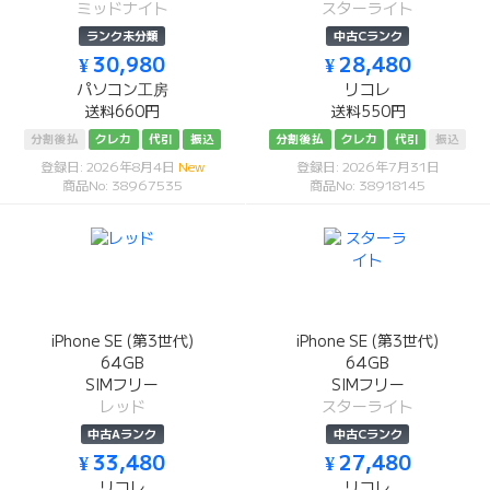
ミッドナイト
スターライト
ランク未分類
中古Cランク
¥ 30,980
¥ 28,480
パソコン工房
リコレ
送料660円
送料550円
分割後払
クレカ
代引
振込
分割後払
クレカ
代引
振込
登録日: 2026年8月4日
New
登録日: 2026年7月31日
商品No: 38967535
商品No: 38918145
iPhone SE (第3世代)
iPhone SE (第3世代)
64GB
64GB
SIMフリー
SIMフリー
レッド
スターライト
中古Aランク
中古Cランク
¥ 33,480
¥ 27,480
リコレ
リコレ