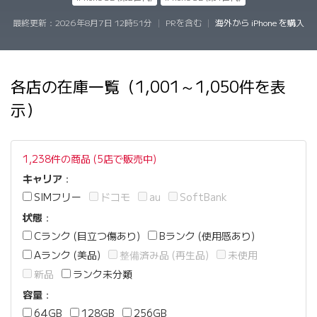
最終更新：
2026年8月7日 12時51分
|
PRを含む
|
海外から iPhone を購入
各店の在庫一覧（1,001～1,050件を表
示）
1,238件の商品 (5店で販売中)
キャリア
：
SIMフリー
ドコモ
au
SoftBank
状態
：
Cランク (目立つ傷あり)
Bランク (使用感あり)
Aランク (美品)
整備済み品 (再生品)
未使用
新品
ランク未分類
容量
：
64GB
128GB
256GB