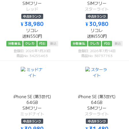
SIMフリー
SIMフリー
レッド
スターライト
中古Bランク
中古Bランク
¥ 38,980
¥ 30,980
リコレ
リコレ
送料550円
送料550円
分割後払
クレカ
代引
振込
分割後払
クレカ
代引
振込
登録日: 2026年1月20日
登録日: 2026年7月14日
商品No: 34255463
商品No: 38737763
iPhone SE (第3世代)
iPhone SE (第3世代)
64GB
64GB
SIMフリー
SIMフリー
ミッドナイト
スターライト
中古Bランク
中古Bランク
¥ 30,980
¥ 31,480