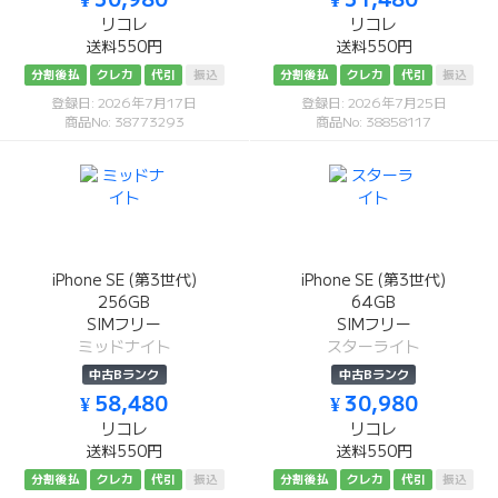
リコレ
リコレ
送料550円
送料550円
分割後払
クレカ
代引
振込
分割後払
クレカ
代引
振込
登録日: 2026年7月17日
登録日: 2026年7月25日
商品No: 38773293
商品No: 38858117
iPhone SE (第3世代)
iPhone SE (第3世代)
256GB
64GB
SIMフリー
SIMフリー
ミッドナイト
スターライト
中古Bランク
中古Bランク
¥ 58,480
¥ 30,980
リコレ
リコレ
送料550円
送料550円
分割後払
クレカ
代引
振込
分割後払
クレカ
代引
振込