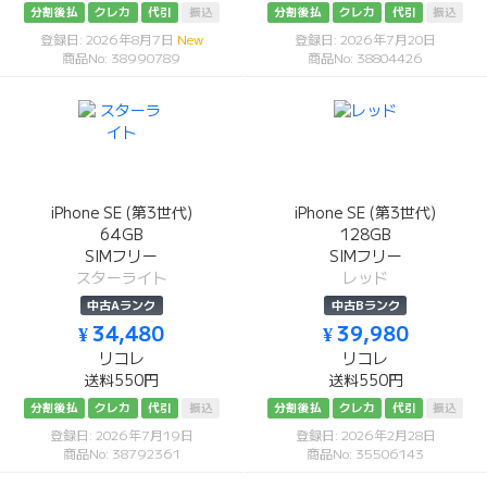
分割後払
クレカ
代引
振込
分割後払
クレカ
代引
振込
登録日: 2026年8月7日
New
登録日: 2026年7月20日
商品No: 38990789
商品No: 38804426
iPhone SE (第3世代)
iPhone SE (第3世代)
64GB
128GB
SIMフリー
SIMフリー
スターライト
レッド
中古Aランク
中古Bランク
¥ 34,480
¥ 39,980
リコレ
リコレ
送料550円
送料550円
分割後払
クレカ
代引
振込
分割後払
クレカ
代引
振込
登録日: 2026年7月19日
登録日: 2026年2月28日
商品No: 38792361
商品No: 35506143