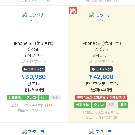
商品No: 38941408
商品No: 38918067
保証
あり
iPhone SE (第3世代)
iPhone SE (第3世代)
64GB
256GB
SIMフリー
SIMフリー
ミッドナイト
ミッドナイト
中古Bランク
中古Bランク
¥ 30,980
¥ 42,800
リコレ
ダイワンテレコム
送料550円
送料640円
分割後払
クレカ
代引
振込
午後1時迄に決済完了で即日発送
分割後払
クレカ
代引
振込
登録日: 2026年8月5日
New
商品No: 38971355
登録日: 2026年8月1日
商品No: 38928128