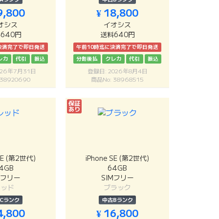
9,800
¥ 18,800
オシス
イオシス
640円
送料640円
決済完了で即日発送
午前10時迄に決済完了で即日発送
レカ
代引
振込
分割後払
クレカ
代引
振込
026年7月31日
登録日: 2026年8月4日
 38920690
商品No: 38968515
保証
あり
SE (第2世代)
iPhone SE (第2世代)
4GB
64GB
Mフリー
SIMフリー
レッド
ブラック
Cランク
中古Bランク
4,800
¥ 16,800