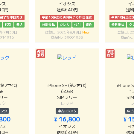
シス
イオシス
イ
40円
送料640円
送料
済完了で即日発送
午前10時迄に決済完了で即日発送
午前10時迄に
カ
代引
振込
分割後払
クレカ
代引
振込
分割後払
ク
6年7月30日
登録日: 2026年8月8日
New
登録日: 2
914916
商品No: 39001955
商品No:
保証
保証
あり
あり
E (第2世代)
iPhone SE (第2世代)
iPhone 
GB
64GB
1
フリー
SIMフリー
SI
ック
レッド
ランク
中古Bランク
中古
,800
¥ 16,800
¥ 1
シス
イオシス
イ
40円
送料640円
送料