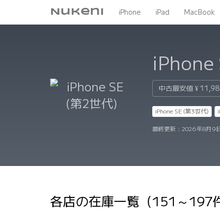
Nukeni
iPhone
iPad
MacBook
iPhone
中古最安値
¥ 11,9
iPhone SE (第3世代)
最終更新：
2026年8月9
各店の在庫一覧（151～197