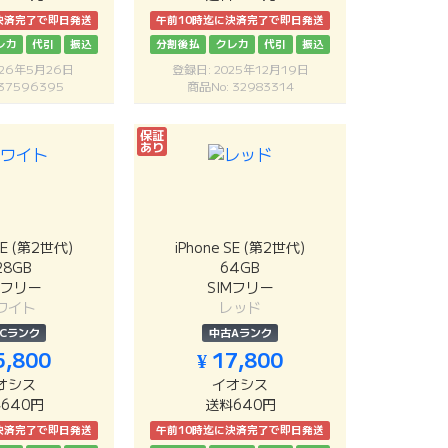
決済完了で即日発送
午前10時迄に決済完了で即日発送
レカ
代引
振込
分割後払
クレカ
代引
振込
026年5月26日
登録日: 2025年12月19日
37596395
商品No: 32983314
保証
あり
SE (第2世代)
iPhone SE (第2世代)
28GB
64GB
Mフリー
SIMフリー
ワイト
レッド
Cランク
中古Aランク
5,800
¥ 17,800
オシス
イオシス
640円
送料640円
決済完了で即日発送
午前10時迄に決済完了で即日発送