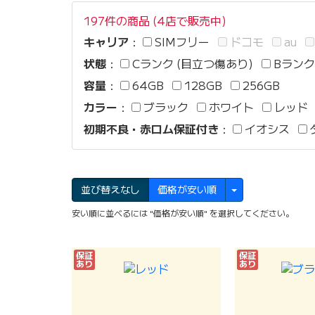
197件の商品 (4店で販売中)
キャリア
：
SIMフリー
ドコモ
au
状態
：
Cランク (目立つ傷あり)
Bランク
容量
：
64GB
128GB
256GB
カラー
：
ブラック
ホワイト
レッド
初期不良・赤ロム保証付き
：
イオシス
並び替えなし
価格が安い順
安い順に並べるには "価格が安い順" を選択してください。
保証
保証
あり
あり