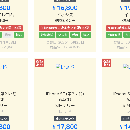
,800
¥ 16,800
¥ 1
テレコム
イオシス
イ
40円
送料640円
送料
完了で即日発送
午前10時迄に決済完了で即日発送
午前10時迄に
カ
代引
振込
分割後払
クレカ
代引
振込
分割後払
ク
5年1月28日
登録日: 2026年5月25日
登録日: 2
544950
商品No: 37583812
商品No:
保証
保証
あり
あり
E (第2世代)
iPhone SE (第2世代)
iPhone 
GB
64GB
6
フリー
SIMフリー
SI
ド
レッド
ランク
中古Aランク
中古
,800
¥ 17,800
¥ 1