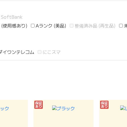
SoftBank
 (使用感あり)
Aランク (美品)
整備済み品 (再生品)
ダイワンテレコム
にこスマ
保証
保証
あり
あり