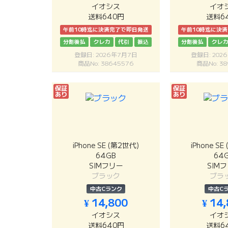
イオシス
イオ
送料640円
送料6
午前10時迄に決済完了で即日発送
午前10時迄に決
分割後払
クレカ
代引
振込
分割後払
クレ
登録日: 2026年7月7日
登録日: 202
商品No: 38645576
商品No: 38
保証
保証
あり
あり
iPhone SE (第2世代)
iPhone S
64GB
64
SIMフリー
SIM
ブラック
ブラ
中古Cランク
中古C
¥ 14,800
¥ 14
イオシス
イオ
送料640円
送料6