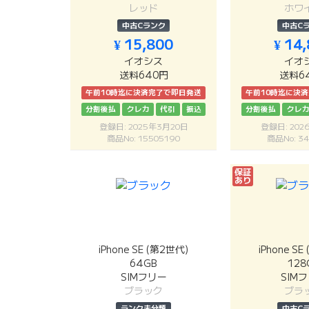
レッド
ホワ
中古Cランク
中古C
¥ 15,800
¥ 14
イオシス
イオ
送料640円
送料6
午前10時迄に決済完了で即日発送
午前10時迄に決
分割後払
クレカ
代引
振込
分割後払
クレ
登録日: 2025年3月20日
登録日: 20
商品No: 15505190
商品No: 34
保証
あり
iPhone SE (第2世代)
iPhone S
64GB
128
SIMフリー
SIM
ブラック
ブラ
ランク未分類
中古C