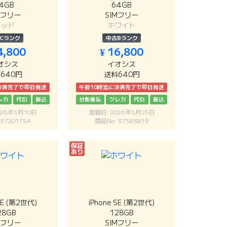
4GB
64GB
Mフリー
SIMフリー
レッド
ホワイト
Cランク
中古Bランク
4,800
¥ 16,800
オシス
イオシス
640円
送料640円
決済完了で即日発送
午前10時迄に決済完了で即日発送
レカ
代引
振込
分割後払
クレカ
代引
振込
026年5月10日
登録日: 2026年5月25日
 37201754
商品No: 37583819
保証
あり
SE (第2世代)
iPhone SE (第2世代)
28GB
128GB
Mフリー
SIMフリー