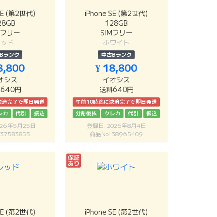
SE (第2世代)
iPhone SE (第2世代)
28GB
128GB
Mフリー
SIMフリー
レッド
ホワイト
Bランク
中古Bランク
8,800
¥ 18,800
オシス
イオシス
640円
送料640円
決済完了で即日発送
午前10時迄に決済完了で即日発送
レカ
代引
振込
分割後払
クレカ
代引
振込
026年5月25日
登録日: 2026年8月4日
 37583853
商品No: 38965409
保証
あり
SE (第2世代)
iPhone SE (第2世代)