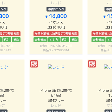
イト
レッド
ホ
ランク
中古Bランク
中古
,800
¥ 16,800
¥ 1
シス
イオシス
イ
40円
送料640円
送料
済完了で即日発送
午前10時迄に決済完了で即日発送
午前10時迄に
カ
代引
振込
分割後払
クレカ
代引
振込
分割後払
ク
26年2月6日
登録日: 2026年5月25日
登録日: 2
825417
商品No: 37583814
商品No:
保証
保証
あり
あり
E (第2世代)
iPhone SE (第2世代)
iPhone 
GB
64GB
1
フリー
SIMフリー
SI
ック
レッド
ホ
ランク
中古Bランク
中古