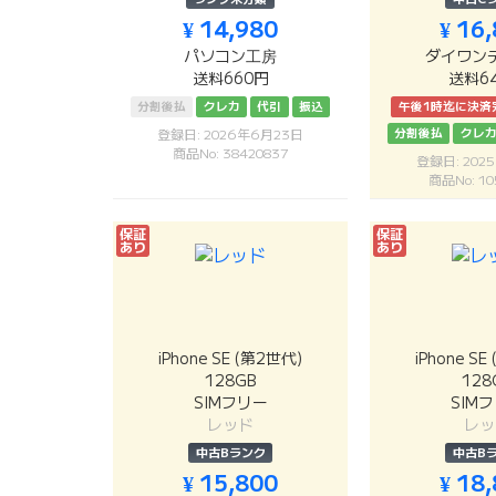
¥ 14,980
¥ 16
パソコン工房
ダイワン
送料660円
送料6
分割後払
クレカ
代引
振込
午後1時迄に決済
分割後払
クレ
登録日: 2026年6月23日
商品No: 38420837
登録日: 202
商品No: 10
保証
保証
あり
あり
iPhone SE (第2世代)
iPhone S
128GB
128
SIMフリー
SIM
レッド
レッ
中古Bランク
中古B
¥ 15,800
¥ 18