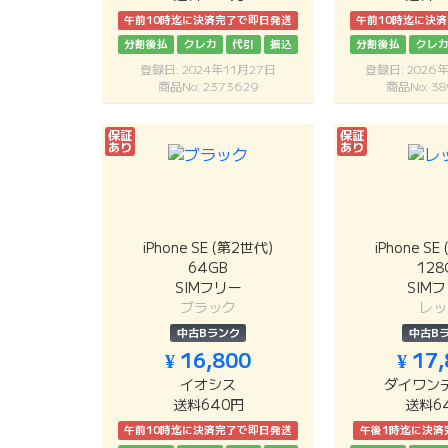
午前10時迄に決済完了で即日発送
午前10時迄に決
分割後払
クレカ
代引
振込
分割後払
クレ
登録日: 2024年11月27日
登録日: 2026
商品No: 2373629
商品No: 38
保証
保証
あり
あり
iPhone SE (第2世代)
iPhone S
64GB
128
SIMフリー
SIM
ブラック
レッ
中古Bランク
中古B
¥ 16,800
¥ 17
イオシス
ダイワン
送料640円
送料6
午前10時迄に決済完了で即日発送
午後1時迄に決済