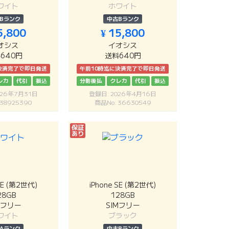
ワイト
ホワイト
Bランク
中古Bランク
5,800
¥ 15,800
オシス
イオシス
640円
送料640円
決済完了で即日発送
午前10時迄に決済完了で即日発送
レカ
代引
振込
分割後払
クレカ
代引
振込
026年7月31日
登録日: 2026年4月16日
 38925390
商品No: 36630549
保証
あり
SE (第2世代)
iPhone SE (第2世代)
28GB
128GB
Mフリー
SIMフリー
ワイト
ブラック
Aランク
中古Bランク