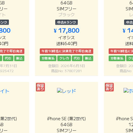
GB
64GB
6
フリー
SIMフリー
SI
イト
ブラック
ランク
中古Aランク
中古
,800
¥ 17,800
¥ 1
シス
イオシス
イ
40円
送料640円
送料
済完了で即日発送
午前10時迄に決済完了で即日発送
午前10時迄に
カ
代引
振込
分割後払
クレカ
代引
振込
分割後払
ク
6年7月31日
登録日: 2026年6月3日
登録日: 2
925472
商品No: 37807281
商品No:
保証
保証
あり
あり
E (第2世代)
iPhone SE (第2世代)
iPhone 
GB
64GB
1
フリー
SIMフリー
SI