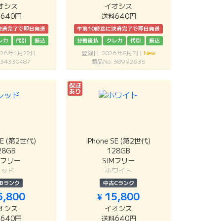
オシス
イオシス
640円
送料640円
決済完了で即日発送
午前10時迄に決済完了で即日発送
レカ
代引
振込
分割後払
クレカ
代引
振込
026年1月22日
登録日: 2026年8月7日
New
 34330487
商品No: 38992635
保証
あり
SE (第2世代)
iPhone SE (第2世代)
28GB
128GB
Mフリー
SIMフリー
レッド
ホワイト
Bランク
中古Cランク
5,800
¥ 15,800
オシス
イオシス
640円
送料640円