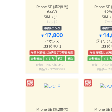
iPhone SE (第2世代)
iPhone S
64GB
128
SIMフリー
SIM
レッド
ブラ
中古Aランク
中古C
¥ 17,800
¥ 14
イオシス
ダイワン
送料640円
送料6
午前10時迄に決済完了で即日発送
午後1時迄に決済
分割後払
クレカ
代引
振込
分割後払
クレ
登録日: 2026年5月25日
登録日: 2026
商品No: 37583842
商品No: 39
保証
保証
あり
あり
iPhone SE (第2世代)
iPhone S