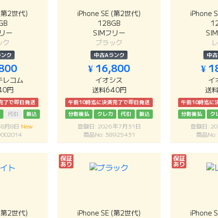
E (第2世代)
iPhone SE (第2世代)
iPhone 
GB
128GB
1
フリー
SIMフリー
SI
ック
ブラック
ランク
中古Aランク
中古
,800
¥ 16,800
¥ 1
テレコム
イオシス
イ
40円
送料640円
送料
完了で即日発送
午前10時迄に決済完了で即日発送
午前10時迄に
カ
代引
振込
分割後払
クレカ
代引
振込
分割後払
ク
年8月8日
New
登録日: 2026年7月31日
登録日: 2
002014
商品No: 38925431
商品No:
保証
保証
あり
あり
E (第2世代)
iPhone SE (第2世代)
iPhone 