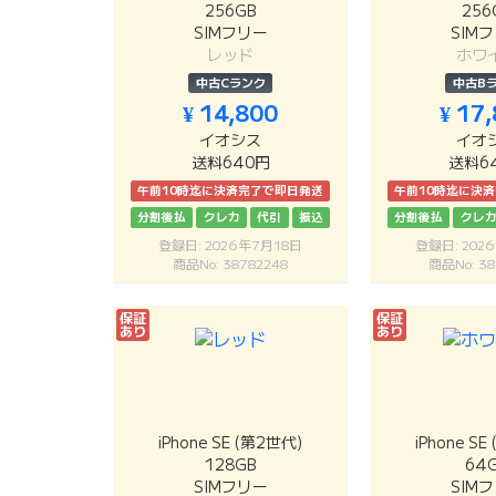
256GB
256
SIMフリー
SIM
レッド
ホワ
中古Cランク
中古B
¥ 14,800
¥ 17
イオシス
イオ
送料640円
送料6
午前10時迄に決済完了で即日発送
午前10時迄に決
分割後払
クレカ
代引
振込
分割後払
クレ
登録日: 2026年7月18日
登録日: 202
商品No: 38782248
商品No: 38
保証
保証
あり
あり
iPhone SE (第2世代)
iPhone S
128GB
64
SIMフリー
SIM