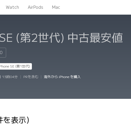
Watch
AirPods
Mac
 SE (第2世代)
中古最安値
80
iPhone SE (第1世代)
日 13時04分
|
PRを含む
|
海外から iPhone を購入
件を表示）