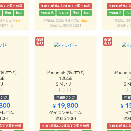
済完了で即日発送
午前10時迄に決済完了で即日発送
午前10時迄に
カ
代引
振込
分割後払
クレカ
代引
振込
分割後払
ク
年8月6日
New
登録日: 2026年8月7日
New
登録日: 2
987146
商品No: 38996221
商品No: 
保証
保証
あり
あり
E (第2世代)
iPhone SE (第2世代)
iPhone 
GB
128GB
1
フリー
SIMフリー
SI
ド
ホワイト
ホ
ランク
中古Bランク
中古
,800
¥ 19,800
¥ 1
テレコム
ダイワンテレコム
イ
40円
送料640円
送料
完了で即日発送
午後1時迄に決済完了で即日発送
午前10時迄に