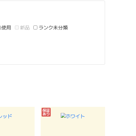
未使用
新品
ランク未分類
保証
あり