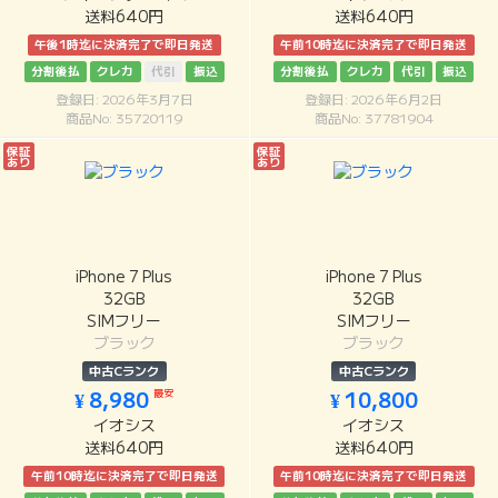
送料640円
送料640円
午後1時迄に決済完了で即日発送
午前10時迄に決済完了で即日発送
分割後払
クレカ
代引
振込
分割後払
クレカ
代引
振込
登録日: 2026年3月7日
登録日: 2026年6月2日
商品No: 35720119
商品No: 37781904
保証
保証
あり
あり
iPhone 7 Plus
iPhone 7 Plus
32GB
32GB
SIMフリー
SIMフリー
ブラック
ブラック
中古Cランク
中古Cランク
最安
¥ 8,980
¥ 10,800
イオシス
イオシス
送料640円
送料640円
午前10時迄に決済完了で即日発送
午前10時迄に決済完了で即日発送