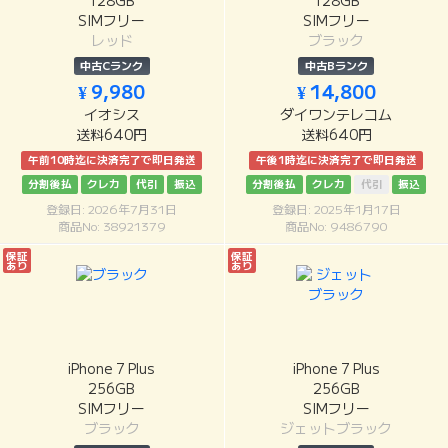
128GB
128GB
SIMフリー
SIMフリー
レッド
ブラック
中古Cランク
中古Bランク
¥ 9,980
¥ 14,800
イオシス
ダイワンテレコム
送料640円
送料640円
午前10時迄に決済完了で即日発送
午後1時迄に決済完了で即日発送
分割後払
クレカ
代引
振込
分割後払
クレカ
代引
振込
登録日: 2026年7月31日
登録日: 2025年1月17日
商品No: 38921379
商品No: 9486790
保証
保証
あり
あり
iPhone 7 Plus
iPhone 7 Plus
256GB
256GB
SIMフリー
SIMフリー
ブラック
ジェットブラック