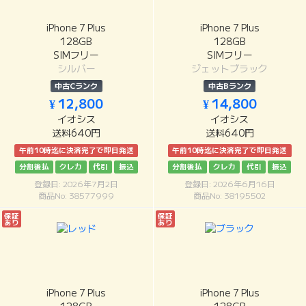
iPhone 7 Plus
iPhone 7 Plus
128GB
128GB
SIMフリー
SIMフリー
シルバー
ジェットブラック
中古Cランク
中古Bランク
¥ 12,800
¥ 14,800
イオシス
イオシス
送料640円
送料640円
午前10時迄に決済完了で即日発送
午前10時迄に決済完了で即日発送
分割後払
クレカ
代引
振込
分割後払
クレカ
代引
振込
登録日: 2026年7月2日
登録日: 2026年6月16日
商品No: 38577999
商品No: 38195502
保証
保証
あり
あり
iPhone 7 Plus
iPhone 7 Plus