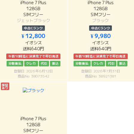
iPhone 7 Plus
iPhone 7 Plus
128GB
128GB
SIMフリー
SIMフリー
ジェットブラック
ブラック
中古Cランク
中古Cランク
¥ 12,800
¥ 9,980
イオシス
イオシス
送料640円
送料640円
午前10時迄に決済完了で即日発送
午前10時迄に決済完了で即日発送
分割後払
クレカ
代引
振込
分割後払
クレカ
代引
振込
登録日: 2026年6月12日
登録日: 2026年7月31日
商品No: 38073542
商品No: 38921381
保証
あり
iPhone 7 Plus
128GB
SIMフリー