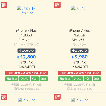
保証
保証
あり
あり
iPhone 7 Plus
iPhone 7 Plus
128GB
128GB
SIMフリー
SIMフリー
ジェットブラック
シルバー
中古Cランク
中古Cランク
¥ 12,800
¥ 9,980
イオシス
イオシス
送料640円
送料640円
午前10時迄に決済完了で即日発送
午前10時迄に決済完了で即日発送
分割後払
クレカ
代引
振込
分割後払
クレカ
代引
振込
登録日: 2026年7月10日
登録日: 2026年7月31日
商品No: 38685252
商品No: 38921380
保証
保証
あり
あり