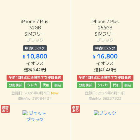
iPhone 7 Plus
iPhone 7 Plus
32GB
256GB
SIMフリー
SIMフリー
ブラック
ブラック
中古Cランク
中古Bランク
¥ 10,800
¥ 16,800
イオシス
イオシス
送料640円
送料640円
午前10時迄に決済完了で即日発送
午前10時迄に決済完了で即日発送
分割後払
クレカ
代引
振込
分割後払
クレカ
代引
振込
登録日: 2026年8月6日
New
登録日: 2026年6月18日
商品No: 38984434
商品No: 38257323
保証
保証
あり
あり