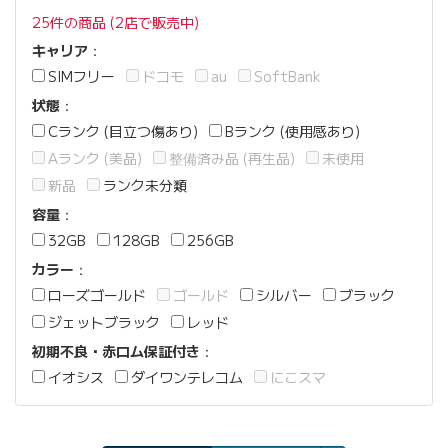
25件の商品 (2店で販売中)
キャリア
：
SIMフリー
ドコモ
au
SoftBank
状態
：
Cランク (目立つ傷あり)
Bランク (使用感あり)
Aランク (美品)
整備済み品 (再生品)
未使用
新品
ランク未分類
容量
：
32GB
128GB
256GB
カラー
：
ローズゴールド
ゴールド
シルバー
ブラック
ジェットブラック
レッド
初期不良・赤ロム保証付き
：
イオシス
ダイワンテレコム
にこスマ