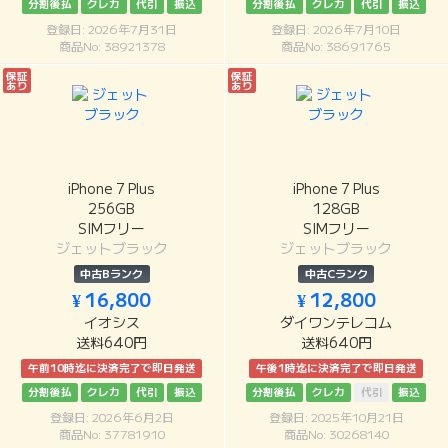
分割後払
クレカ
代引
振込
分割後払
クレカ
代引
振込
登録日: 2026年7月31日
登録日: 2026年7月10日
商品No: 38921378
商品No: 38691765
保証
保証
あり
あり
iPhone 7 Plus
iPhone 7 Plus
256GB
128GB
SIMフリー
SIMフリー
ジェットブラック
ジェットブラック
中古Bランク
中古Cランク
¥ 16,800
¥ 12,800
イオシス
ダイワンテレコム
送料640円
送料640円
午前10時迄に決済完了で即日発送
午後1時迄に決済完了で即日発送
分割後払
クレカ
代引
振込
分割後払
クレカ
代引
振込
登録日: 2026年6月2日
登録日: 2025年10月21日
商品No: 37781910
商品No: 30268140