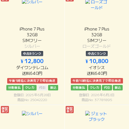
iPhone 7 Plus
iPhone 7 Plus
32GB
32GB
SIMフリー
SIMフリー
シルバー
ローズゴールド
中古Bランク
中古Cランク
¥ 12,800
¥ 10,800
ダイワンテレコム
イオシス
送料640円
送料640円
午後1時迄に決済完了で即日発送
午前10時迄に決済完了で即日発送
分割後払
クレカ
代引
振込
分割後払
クレカ
代引
振込
登録日: 2025年6月28日
登録日: 2026年6月2日
商品No: 25042220
商品No: 37781895
保証
保証
あり
あり