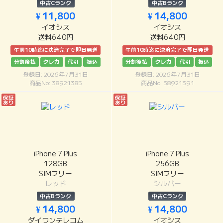
中古Cランク
中古Bランク
¥ 11,800
¥ 14,800
イオシス
イオシス
送料640円
送料640円
午前10時迄に決済完了で即日発送
午前10時迄に決済完了で即日発送
分割後払
クレカ
代引
振込
分割後払
クレカ
代引
振込
登録日: 2026年7月31日
登録日: 2026年7月31日
商品No: 38921385
商品No: 38921391
保証
保証
あり
あり
iPhone 7 Plus
iPhone 7 Plus
128GB
256GB
SIMフリー
SIMフリー
レッド
シルバー
中古Bランク
中古Cランク
¥ 14,800
¥ 14,800
ダイワンテレコム
イオシス