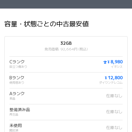
容量・状態ごとの中古最安値
32GB
発売価格: 92,664円 (税込)
Cランク
¥ 8,980
🏆
目立つ傷あり
イオシス
Bランク
¥ 12,800
使用感あり
ダイワンテレコム
Aランク
在庫なし
美品
整備済み品
在庫なし
再生品
未使用
在庫なし
開封済