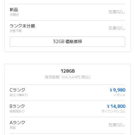
新品
在庫なし
未開封
ランク未分類
在庫なし
状態不明
32GB 価格推移
128GB
発売価格: 104,544円 (税込)
Cランク
¥ 9,980
目立つ傷あり
イオシス
Bランク
¥ 14,800
使用感あり
ダイワンテレコム
Aランク
在庫なし
美品