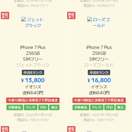
登録日: 2026年7月31日
登録日: 2026年2月14日
商品No: 38921377
商品No: 35082613
保証
保証
あり
あり
iPhone 7 Plus
iPhone 7 Plus
256GB
256GB
SIMフリー
SIMフリー
ジェットブラック
ローズゴールド
中古Bランク
中古Bランク
¥ 13,800
¥ 16,800
イオシス
イオシス
送料640円
送料640円
午前10時迄に決済完了で即日発送
午前10時迄に決済完了で即日発送
分割後払
クレカ
代引
振込
分割後払
クレカ
代引
振込
登録日: 2026年7月31日
登録日: 2026年7月26日
商品No: 38921390
商品No: 38873191
保証
保証
あり
あり