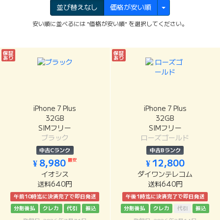
並び替えなし
価格が安い順
安い順に並べるには "価格が安い順" を選択してください。
保証
保証
あり
あり
iPhone 7 Plus
iPhone 7 Plus
32GB
32GB
SIMフリー
SIMフリー
ブラック
ローズゴールド
中古Cランク
中古Bランク
最安
¥ 8,980
¥ 12,800
イオシス
ダイワンテレコム
送料640円
送料640円
午前10時迄に決済完了で即日発送
午後1時迄に決済完了で即日発送
分割後払
クレカ
代引
振込
分割後払
クレカ
代引
振込