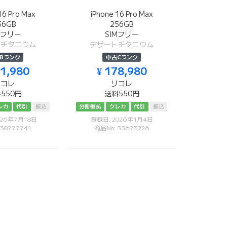
16 Pro Max
iPhone 16 Pro Max
56GB
256GB
Mフリー
SIMフリー
トチタニウム
デザートチタニウム
Bランク
中古Cランク
81,980
¥ 178,980
リコレ
リコレ
550円
送料550円
レカ
代引
振込
分割後払
クレカ
代引
振込
026年7月18日
登録日: 2026年1月4日
 38777741
商品No: 33673226