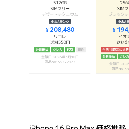
512GB
256
SIMフリー
SIM
デザートチタニウム
ブラックチ
中古Aランク
中古A
¥ 208,480
¥ 194
リコレ
イオ
送料550円
送料6
分割後払
クレカ
代引
振込
午前10時迄に決
分割後払
クレ
登録日: 2026年3月10日
商品No: 35772877
登録日: 20
商品No: 38
iPhone 16 Pro Max 価格推移