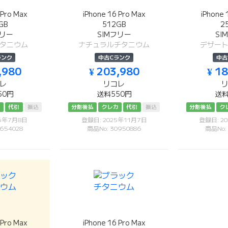
 Pro Max
iPhone 16 Pro Max
iPhone 
GB
512GB
2
フリー
SIMフリー
SI
タニウム
ナチュラルチタニウム
デザー
ランク
中古Cランク
中古
,980
¥ 203,980
¥ 1
レ
リコレ
50円
送料550円
送料
カ
代引
振込
分割後払
クレカ
代引
振込
分割後払
ク
26年7月8日
登録日: 2025年11月7日
登録日: 2
654028
商品No: 30950886
商品No:
 Pro Max
iPhone 16 Pro Max