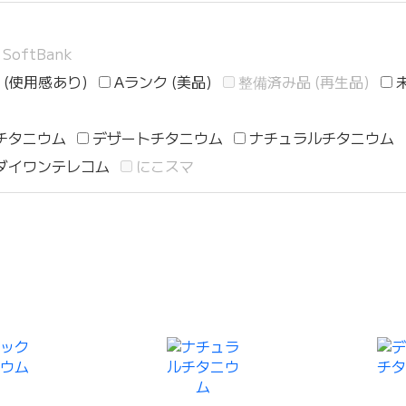
SoftBank
 (使用感あり)
Aランク (美品)
整備済み品 (再生品)
チタニウム
デザートチタニウム
ナチュラルチタニウム
ダイワンテレコム
にこスマ