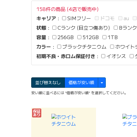
158件の商品 (4店で販売中)
キャリア
：
SIMフリー
ドコモ
au
状態
：
Cランク (目立つ傷あり)
Bランク
容量
：
256GB
512GB
1TB
カラー
：
ブラックチタニウム
ホワイト
初期不良・赤ロム保証付き
：
イオシス
並び替えなし
価格が安い順
安い順に並べるには "価格が安い順" を選択してください。
保証
あり