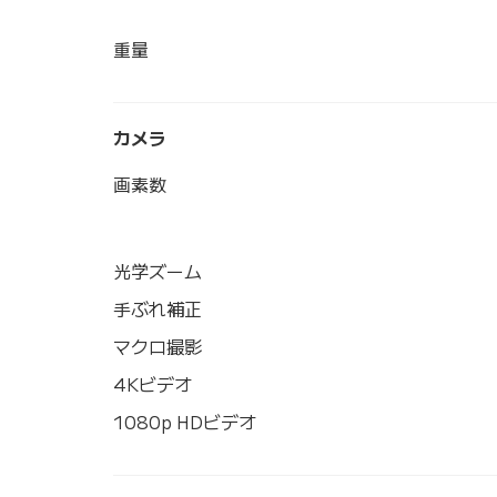
重量
カメラ
画素数
光学ズーム
手ぶれ補正
マクロ撮影
4Kビデオ
1080p HDビデオ