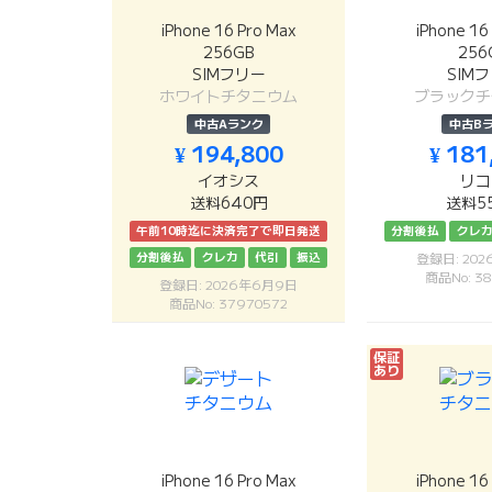
iPhone 16 Pro Max
iPhone 16
256GB
256
SIMフリー
SIM
ホワイトチタニウム
ブラックチ
中古Aランク
中古B
¥ 194,800
¥ 181
イオシス
リコ
送料640円
送料5
午前10時迄に決済完了で即日発送
分割後払
クレ
分割後払
クレカ
代引
振込
登録日: 20
商品No: 38
登録日: 2026年6月9日
商品No: 37970572
保証
あり
iPhone 16 Pro Max
iPhone 16