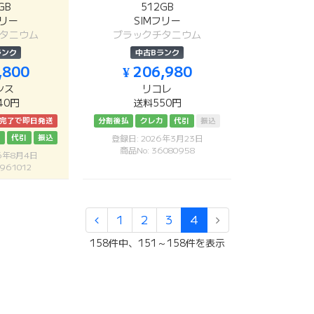
GB
512GB
フリー
SIMフリー
タニウム
ブラックチタニウム
ランク
中古Bランク
,800
¥ 206,980
シス
リコレ
40円
送料550円
済完了で即日発送
分割後払
クレカ
代引
振込
カ
代引
振込
登録日: 2026年3月23日
商品No: 36080958
26年8月4日
961012
1
2
3
4
158件中、151～158件を表示