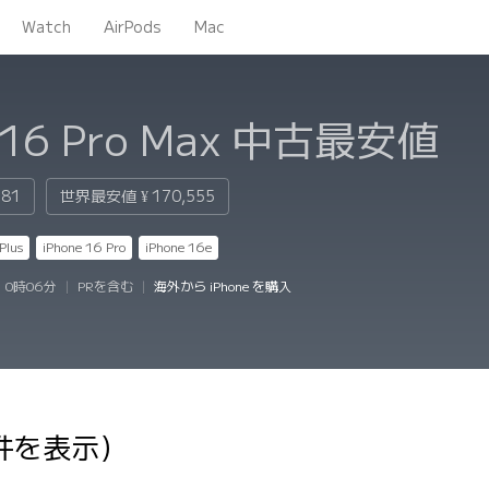
Watch
AirPods
Mac
 16 Pro Max
中古最安値
481
世界最安値
¥ 170,555
Plus
iPhone 16 Pro
iPhone 16e
 0時06分
|
PRを含む
|
海外から iPhone を購入
8件を表示）