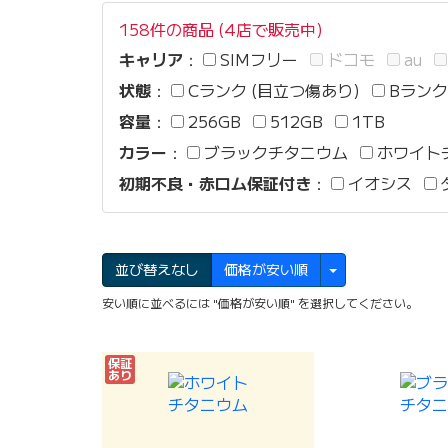
158件の商品 (4店で販売中)
キャリア
：
SIMフリー
ドコモ
au
状態
：
Cランク (目立つ傷あり)
Bランク
容量
：
256GB
512GB
1TB
カラー
：
ブラックチタニウム
ホワイト
初期不良・赤ロム保証付き
：
イオシス
並び替えなし
価格が安い順
安い順に並べるには "価格が安い順" を選択してください。
保証
あり