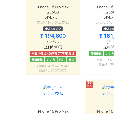
iPhone 16 Pro Max
iPhone 16
256GB
256
SIMフリー
SIM
ホワイトチタニウム
ブラックチ
中古Aランク
中古B
¥ 194,800
¥ 181
イオシス
リコ
送料640円
送料5
午前10時迄に決済完了で即日発送
分割後払
クレ
分割後払
クレカ
代引
振込
登録日: 20
商品No: 38
登録日: 2026年6月9日
商品No: 37970572
保証
あり
iPhone 16 Pro Max
iPhone 16