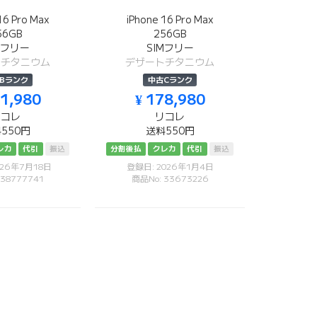
16 Pro Max
iPhone 16 Pro Max
56GB
256GB
Mフリー
SIMフリー
トチタニウム
デザートチタニウム
Bランク
中古Cランク
81,980
¥ 178,980
リコレ
リコレ
550円
送料550円
レカ
代引
振込
分割後払
クレカ
代引
振込
026年7月18日
登録日: 2026年1月4日
 38777741
商品No: 33673226