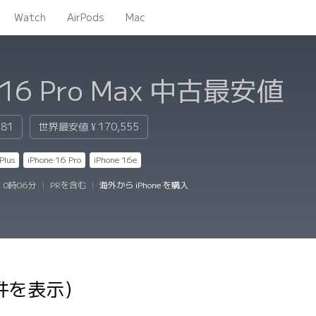
Watch
AirPods
Mac
 16 Pro Max
中古最安値
481
世界最安値
¥ 170,555
Plus
iPhone 16 Pro
iPhone 16e
 0時06分
|
PRを含む
|
海外から iPhone を購入
8件を表示）