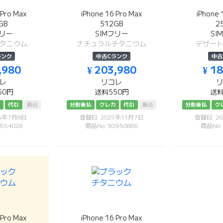
 Pro Max
iPhone 16 Pro Max
iPhone 
GB
512GB
2
フリー
SIMフリー
SI
タニウム
ナチュラルチタニウム
デザー
ランク
中古Cランク
中古
,980
¥ 203,980
¥ 1
レ
リコレ
50円
送料550円
送料
カ
代引
振込
分割後払
クレカ
代引
振込
分割後払
ク
26年7月8日
登録日: 2025年11月7日
登録日: 2
654028
商品No: 30950886
商品No:
 Pro Max
iPhone 16 Pro Max