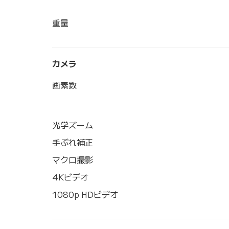
重量
カメラ
画素数
光学ズーム
手ぶれ補正
マクロ撮影
4Kビデオ
1080p HDビデオ