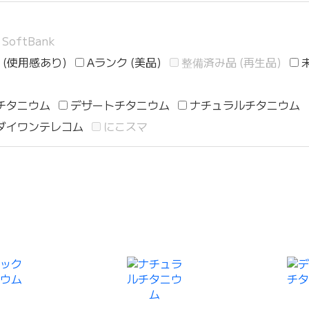
SoftBank
 (使用感あり)
Aランク (美品)
整備済み品 (再生品)
チタニウム
デザートチタニウム
ナチュラルチタニウム
ダイワンテレコム
にこスマ