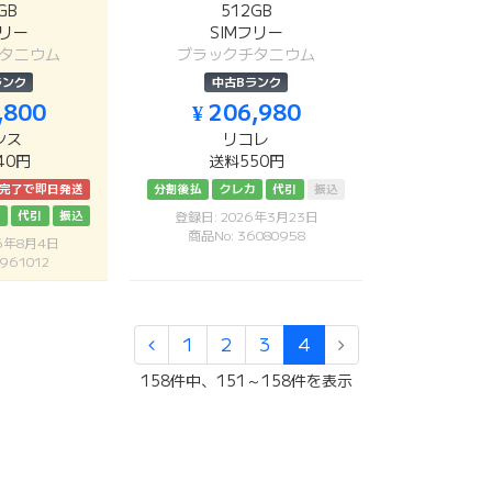
GB
512GB
フリー
SIMフリー
タニウム
ブラックチタニウム
ランク
中古Bランク
,800
¥ 206,980
シス
リコレ
40円
送料550円
済完了で即日発送
分割後払
クレカ
代引
振込
カ
代引
振込
登録日: 2026年3月23日
商品No: 36080958
26年8月4日
961012
1
2
3
4
158件中、151～158件を表示