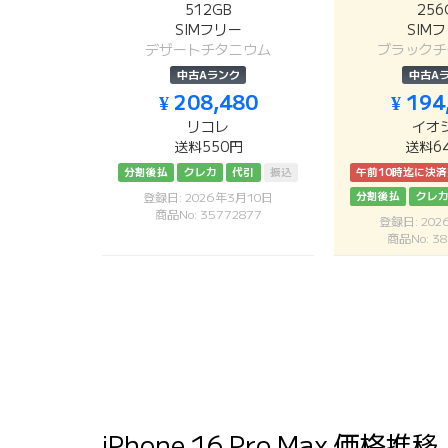
512GB
256
SIMフリー
SIM
デザートチタニウム
ブラックチ
中古Aランク
中古A
¥ 208,480
¥ 194
リコレ
イオ
送料550円
送料6
分割後払
クレカ
代引
振込
午前10時迄に決
分割後払
クレ
登録日: 2026年3月10日
商品No: 35772877
登録日: 20
商品No: 38
iPhone 16 Pro Max 価格推移