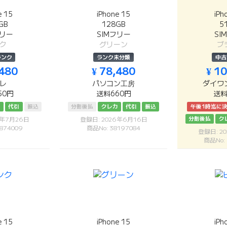
e 15
iPhone 15
iPh
GB
128GB
5
フリー
SIMフリー
SI
ク
グリーン
ブ
ランク
ランク未分類
中古
,480
¥ 78,480
¥ 1
レ
パソコン工房
ダイワ
50円
送料660円
送料
カ
代引
振込
分割後払
クレカ
代引
振込
午後1時迄に
分割後払
ク
6年7月26日
登録日: 2026年6月16日
874009
商品No: 38197084
登録日: 2
商品No:
e 15
iPhone 15
iPh