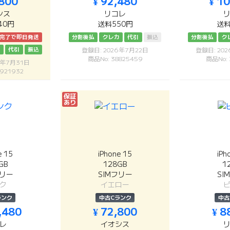
,800
¥ 92,480
¥ 1
シス
リコレ
40円
送料550円
送料
済完了で即日発送
分割後払
クレカ
代引
振込
分割後払
ク
カ
代引
振込
登録日: 2026年7月22日
登録日: 20
商品No: 38825459
商品No:
6年7月31日
921932
保証
あり
e 15
iPhone 15
iPh
GB
128GB
1
フリー
SIMフリー
SI
ク
イエロー
ランク
中古Cランク
中古
,480
¥ 72,800
¥ 8
レ
イオシス