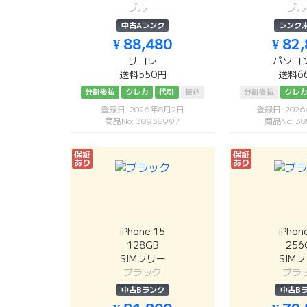
ブルー
ブル
中古Aランク
ランク
¥ 88,480
¥ 82
リコレ
パソコ
送料550円
送料6
分割後払
クレカ
代引
振込
分割後払
クレ
登録日: 2026年8月2日
登録日: 202
商品No: 38938997
商品No: 38
保証
保証
あり
あり
iPhone 15
iPhon
128GB
256
SIMフリー
SIM
ブラック
ブラ
中古Bランク
中古B