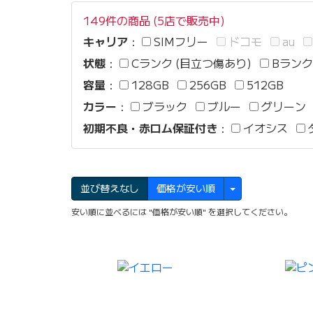
149件の商品 (5店で販売中)
キャリア
：
SIMフリー
ドコモ
au
状態
：
Cランク (目立つ傷あり)
Bランク
容量
：
128GB
256GB
512GB
カラー
：
ブラック
ブルー
グリーン
初期不良・赤ロム保証付き
：
イオシス
並び替えなし
価格が安い順
安い順に並べるには "価格が安い順" を選択してください。