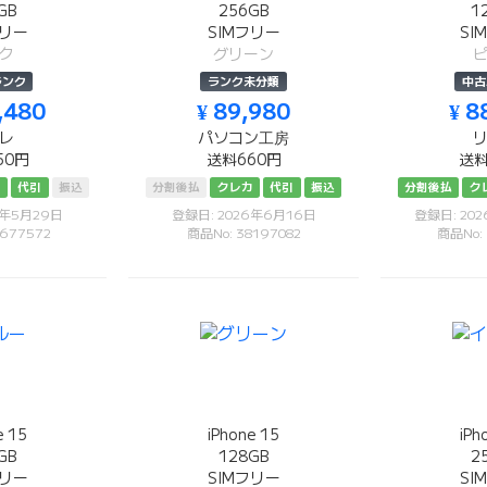
GB
256GB
1
フリー
SIMフリー
SI
ク
グリーン
ランク
ランク未分類
中古
,480
¥ 89,980
¥ 8
レ
パソコン工房
50円
送料660円
送料
カ
代引
振込
分割後払
クレカ
代引
振込
分割後払
ク
6年5月29日
登録日: 2026年6月16日
登録日: 20
677572
商品No: 38197082
商品No:
e 15
iPhone 15
iPh
GB
128GB
2
フリー
SIMフリー
SI