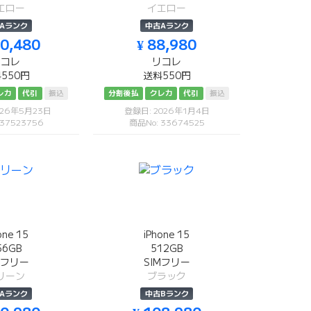
エロー
イエロー
Aランク
中古Aランク
00,480
¥ 88,980
リコレ
リコレ
550円
送料550円
レカ
代引
振込
分割後払
クレカ
代引
振込
026年5月23日
登録日: 2026年1月4日
 37523756
商品No: 33674525
one 15
iPhone 15
56GB
512GB
Mフリー
SIMフリー
リーン
ブラック
Aランク
中古Bランク