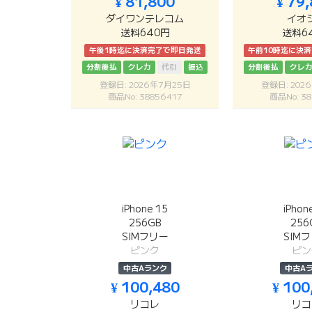
¥ 81,800
¥ 79
ダイワンテレコム
イオ
送料640円
送料6
午後1時迄に決済完了で即日発送
午前10時迄に決
分割後払
クレカ
代引
振込
分割後払
クレ
登録日: 2026年7月25日
登録日: 202
商品No: 38856417
商品No: 38
iPhone 15
iPhon
256GB
256
SIMフリー
SIM
ピンク
ピン
中古Aランク
中古A
¥ 100,480
¥ 100
リコレ
リコ