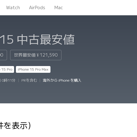
Watch
AirPods
Mac
 15
中古最安値
00
世界最安値
¥ 121,590
 15 Pro
iPhone 15 Pro Max
 0時11分
|
PRを含む
|
海外から iPhone を購入
9件を表示）