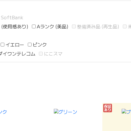
SoftBank
 (使用感あり)
Aランク (美品)
整備済み品 (再生品)
イエロー
ピンク
ダイワンテレコム
にこスマ
保証
あり