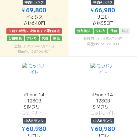
中古Bランク
中古Aランク
¥ 69,800
¥ 66,980
イオシス
リコレ
送料640円
送料550円
午前10時迄に決済完了で即日発送
分割後払
クレカ
代引
振込
分割後払
クレカ
代引
振込
登録日: 2026年2月28日
商品No: 35518208
登録日: 2026年7月17日
商品No: 38766451
iPhone 14
iPhone 14
128GB
128GB
SIMフリー
SIMフリー
ミッドナイト
ミッドナイト
中古Bランク
中古Bランク
¥ 60,980
¥ 60,980
リコレ
リコレ