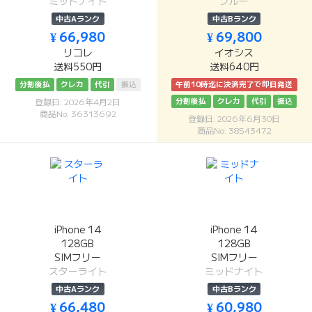
ミッドナイト
ブルー
中古Aランク
中古Bランク
¥ 66,980
¥ 69,800
リコレ
イオシス
送料550円
送料640円
分割後払
クレカ
代引
振込
午前10時迄に決済完了で即日発送
分割後払
クレカ
代引
振込
登録日: 2026年4月2日
商品No: 36313692
登録日: 2026年6月30日
商品No: 38543472
iPhone 14
iPhone 14
128GB
128GB
SIMフリー
SIMフリー
スターライト
ミッドナイト
中古Aランク
中古Bランク
¥ 66,480
¥ 60,980