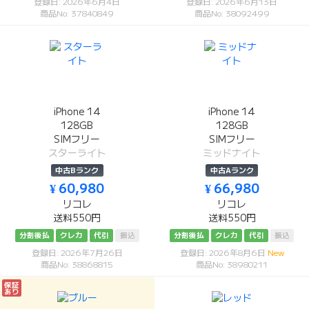
登録日: 2026年6月4日
登録日: 2026年6月13日
商品No: 37840849
商品No: 38092499
iPhone 14
iPhone 14
128GB
128GB
SIMフリー
SIMフリー
スターライト
ミッドナイト
中古Bランク
中古Aランク
¥ 60,980
¥ 66,980
リコレ
リコレ
送料550円
送料550円
分割後払
クレカ
代引
振込
分割後払
クレカ
代引
振込
登録日: 2026年7月26日
登録日: 2026年8月6日
New
商品No: 38868815
商品No: 38980211
保証
あり