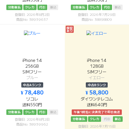
送料550円
送料550円
分割後払
クレカ
代引
振込
分割後払
クレカ
代引
振込
登録日: 2026年8月2日
登録日: 2026年7月29日
商品No: 38939637
商品No: 38898809
保証
あり
iPhone 14
iPhone 14
256GB
128GB
SIMフリー
SIMフリー
ブルー
イエロー
中古Aランク
中古Bランク
¥ 78,480
¥ 58,800
リコレ
ダイワンテレコム
送料550円
送料640円
分割後払
クレカ
代引
振込
午後1時迄に決済完了で即日発送
分割後払
クレカ
代引
振込
登録日: 2026年8月2日
商品No: 38939962
登録日: 2026年7月15日