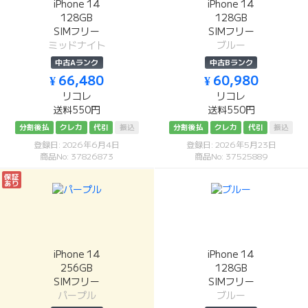
iPhone 14
iPhone 14
128GB
128GB
SIMフリー
SIMフリー
ミッドナイト
ブルー
中古Aランク
中古Bランク
¥ 66,480
¥ 60,980
リコレ
リコレ
送料550円
送料550円
分割後払
クレカ
代引
振込
分割後払
クレカ
代引
振込
登録日: 2026年6月4日
登録日: 2026年5月23日
商品No: 37826873
商品No: 37525889
保証
あり
iPhone 14
iPhone 14
256GB
128GB
SIMフリー
SIMフリー
パープル
ブルー