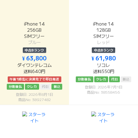
iPhone 14
iPhone 14
256GB
128GB
SIMフリー
SIMフリー
ブルー
レッド
中古Bランク
中古Bランク
¥ 63,800
¥ 61,980
ダイワンテレコム
リコレ
送料640円
送料550円
午後1時迄に決済完了で即日発送
分割後払
クレカ
代引
振込
分割後払
クレカ
代引
振込
登録日: 2026年7月1日
商品No: 38558456
登録日: 2026年8月1日
商品No: 38927482