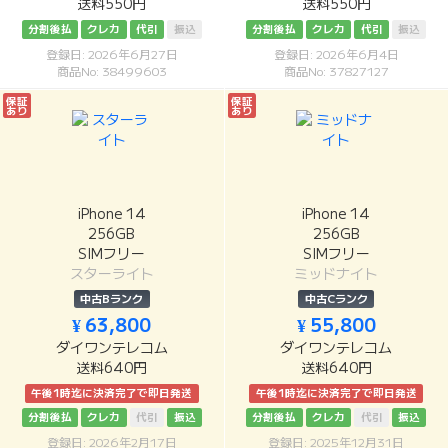
送料550円
送料550円
分割後払
クレカ
代引
振込
分割後払
クレカ
代引
振込
登録日: 2026年6月27日
登録日: 2026年6月4日
商品No: 38499603
商品No: 37827127
保証
保証
あり
あり
iPhone 14
iPhone 14
256GB
256GB
SIMフリー
SIMフリー
スターライト
ミッドナイト
中古Bランク
中古Cランク
¥ 63,800
¥ 55,800
ダイワンテレコム
ダイワンテレコム
送料640円
送料640円
午後1時迄に決済完了で即日発送
午後1時迄に決済完了で即日発送
分割後払
クレカ
代引
振込
分割後払
クレカ
代引
振込
登録日: 2026年2月17日
登録日: 2025年12月31日