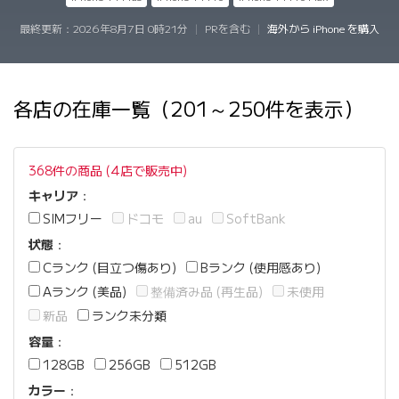
最終更新：
2026年8月7日 0時21分
|
PRを含む
|
海外から iPhone を購入
各店の在庫一覧（201～250件を表示）
368件の商品 (4店で販売中)
キャリア
：
SIMフリー
ドコモ
au
SoftBank
状態
：
Cランク (目立つ傷あり)
Bランク (使用感あり)
Aランク (美品)
整備済み品 (再生品)
未使用
新品
ランク未分類
容量
：
128GB
256GB
512GB
カラー
：