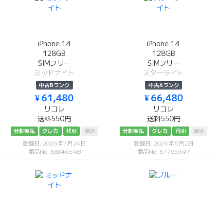
iPhone 14
iPhone 14
128GB
128GB
SIMフリー
SIMフリー
ミッドナイト
スターライト
中古Bランク
中古Aランク
¥ 61,480
¥ 66,480
リコレ
リコレ
送料550円
送料550円
分割後払
クレカ
代引
振込
分割後払
クレカ
代引
振込
登録日: 2026年7月24日
登録日: 2026年6月2日
商品No: 38846598
商品No: 37785597