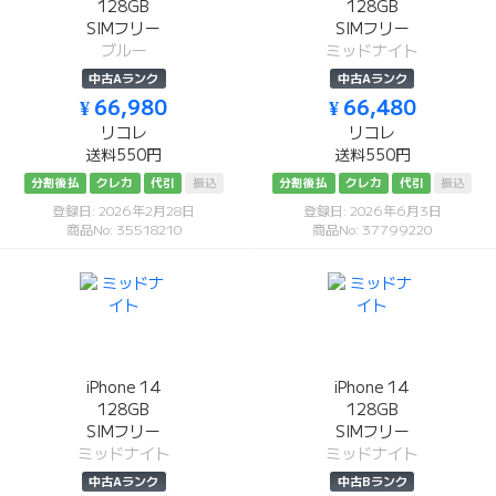
128GB
128GB
SIMフリー
SIMフリー
ブルー
ミッドナイト
中古Aランク
中古Aランク
¥ 66,980
¥ 66,480
リコレ
リコレ
送料550円
送料550円
分割後払
クレカ
代引
振込
分割後払
クレカ
代引
振込
登録日: 2026年2月28日
登録日: 2026年6月3日
商品No: 35518210
商品No: 37799220
iPhone 14
iPhone 14
128GB
128GB
SIMフリー
SIMフリー
ミッドナイト
ミッドナイト
中古Aランク
中古Bランク