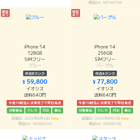
商品No: 38748768
保証
保証
あり
あり
iPhone 14
iPhone 14
128GB
256GB
SIMフリー
SIMフリー
ブルー
パープル
中古Bランク
中古Aランク
¥ 59,800
¥ 77,800
イオシス
イオシス
送料640円
送料640円
午前10時迄に決済完了で即日発送
午前10時迄に決済完了で即日発送
分割後払
クレカ
代引
振込
分割後払
クレカ
代引
振込
登録日: 2026年8月6日
New
登録日: 2026年8月6日
New
商品No: 38980096
商品No: 38980108