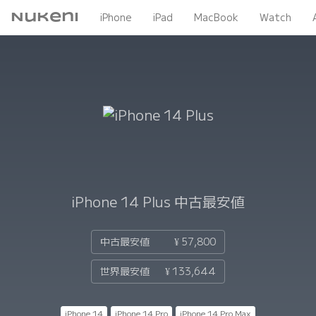
Nukeni
iPhone
iPad
MacBook
Watch
iPhone 14 Plus
中古最安値
中古最安値
¥ 57,800
世界最安値
¥ 133,644
iPhone 14
iPhone 14 Pro
iPhone 14 Pro Max