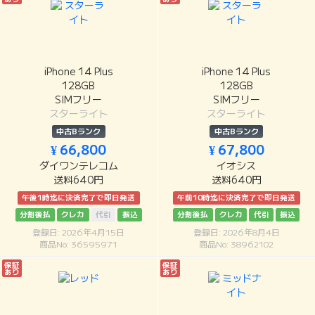
iPhone 14 Plus
iPhone 14 Plus
128GB
128GB
SIMフリー
SIMフリー
スターライト
スターライト
中古Bランク
中古Bランク
¥ 66,800
¥ 67,800
ダイワンテレコム
イオシス
送料640円
送料640円
午後1時迄に決済完了で即日発送
午前10時迄に決済完了で即日発送
分割後払
クレカ
代引
振込
分割後払
クレカ
代引
振込
登録日: 2026年4月15日
登録日: 2026年8月4日
商品No: 36595971
商品No: 38962102
保証
保証
あり
あり