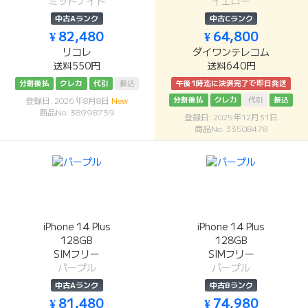
ミッドナイト
イエロー
中古Aランク
中古Cランク
¥ 82,480
¥ 64,800
リコレ
ダイワンテレコム
送料550円
送料640円
分割後払
クレカ
代引
振込
午後1時迄に決済完了で即日発送
分割後払
クレカ
代引
振込
登録日: 2026年8月8日
New
商品No: 38998739
登録日: 2025年12月31日
商品No: 33508478
iPhone 14 Plus
iPhone 14 Plus
128GB
128GB
SIMフリー
SIMフリー
パープル
パープル
中古Aランク
中古Bランク
¥ 81,480
¥ 74,980