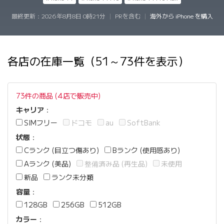
最終更新：
2026年8月8日 0時21分
|
PRを含む
|
海外から iPhone を購入
各店の在庫一覧（51～73件を表示）
73件の商品 (4店で販売中)
キャリア
：
SIMフリー
ドコモ
au
SoftBank
状態
：
Cランク (目立つ傷あり)
Bランク (使用感あり)
Aランク (美品)
整備済み品 (再生品)
未使用
新品
ランク未分類
容量
：
128GB
256GB
512GB
カラー
：