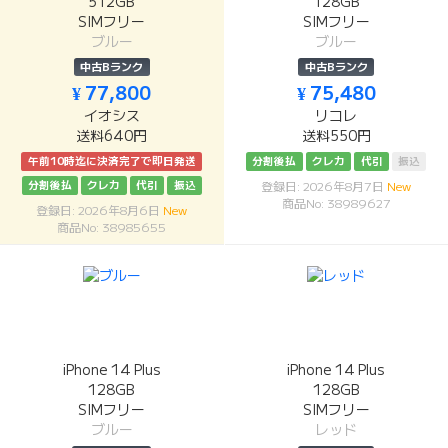
512GB
128GB
SIMフリー
SIMフリー
ブルー
ブルー
中古Bランク
中古Bランク
¥ 77,800
¥ 75,480
イオシス
リコレ
送料640円
送料550円
午前10時迄に決済完了で即日発送
分割後払
クレカ
代引
振込
分割後払
クレカ
代引
振込
登録日: 2026年8月7日
New
商品No: 38989627
登録日: 2026年8月6日
New
商品No: 38985655
iPhone 14 Plus
iPhone 14 Plus
128GB
128GB
SIMフリー
SIMフリー
ブルー
レッド