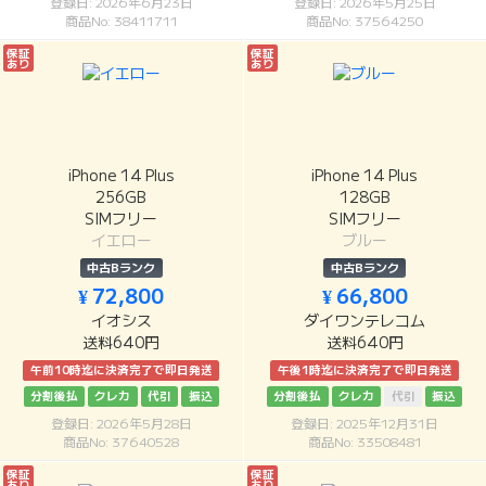
登録日: 2026年6月23日
登録日: 2026年5月25日
商品No: 38411711
商品No: 37564250
保証
保証
あり
あり
iPhone 14 Plus
iPhone 14 Plus
256GB
128GB
SIMフリー
SIMフリー
イエロー
ブルー
中古Bランク
中古Bランク
¥ 72,800
¥ 66,800
イオシス
ダイワンテレコム
送料640円
送料640円
午前10時迄に決済完了で即日発送
午後1時迄に決済完了で即日発送
分割後払
クレカ
代引
振込
分割後払
クレカ
代引
振込
登録日: 2026年5月28日
登録日: 2025年12月31日
商品No: 37640528
商品No: 33508481
保証
保証
あり
あり