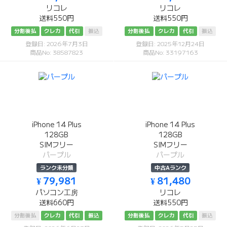
リコレ
リコレ
送料550円
送料550円
分割後払
クレカ
代引
振込
分割後払
クレカ
代引
振込
登録日: 2026年7月3日
登録日: 2025年12月24日
商品No: 38587823
商品No: 33197163
iPhone 14 Plus
iPhone 14 Plus
128GB
128GB
SIMフリー
SIMフリー
パープル
パープル
ランク未分類
中古Aランク
¥ 79,981
¥ 81,480
パソコン工房
リコレ
送料660円
送料550円
分割後払
クレカ
代引
振込
分割後払
クレカ
代引
振込