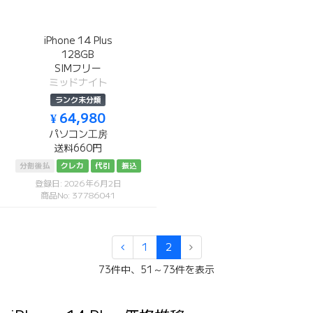
iPhone 14 Plus
128GB
SIMフリー
ミッドナイト
ランク未分類
¥ 64,980
パソコン工房
送料660円
分割後払
クレカ
代引
振込
登録日: 2026年6月2日
商品No: 37786041
1
2
73件中、51～73件を表示