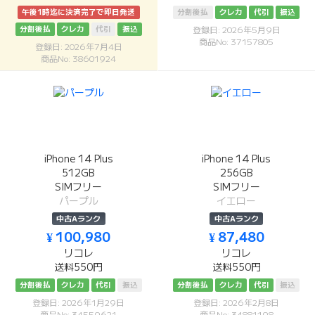
午後1時迄に決済完了で即日発送
分割後払
クレカ
代引
振込
分割後払
クレカ
代引
振込
登録日: 2026年5月9日
商品No: 37157805
登録日: 2026年7月4日
商品No: 38601924
iPhone 14 Plus
iPhone 14 Plus
512GB
256GB
SIMフリー
SIMフリー
パープル
イエロー
中古Aランク
中古Aランク
¥ 100,980
¥ 87,480
リコレ
リコレ
送料550円
送料550円
分割後払
クレカ
代引
振込
分割後払
クレカ
代引
振込
登録日: 2026年1月29日
登録日: 2026年2月8日
商品No: 34559621
商品No: 34881198