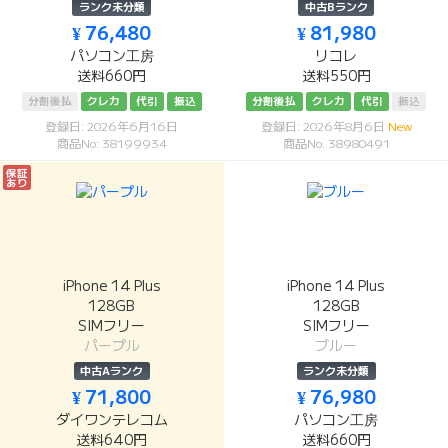
ランク未分類
中古Bランク
¥ 76,480
¥ 81,980
パソコン工房
リコレ
送料660円
送料550円
分割後払
クレカ
代引
振込
分割後払
クレカ
代引
振込
登録日: 2026年6月16日
登録日: 2026年8月6日
New
商品No: 38199934
商品No: 38980491
保証
あり
iPhone 14 Plus
iPhone 14 Plus
128GB
128GB
SIMフリー
SIMフリー
パープル
ブルー
中古Aランク
ランク未分類
¥ 71,800
¥ 76,980
ダイワンテレコム
パソコン工房
送料640円
送料660円