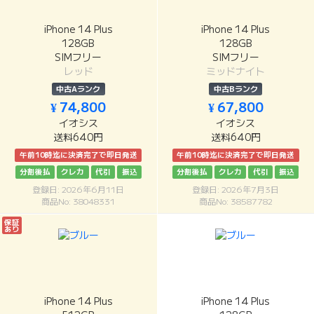
iPhone 14 Plus
iPhone 14 Plus
128GB
128GB
SIMフリー
SIMフリー
レッド
ミッドナイト
中古Aランク
中古Bランク
¥ 74,800
¥ 67,800
イオシス
イオシス
送料640円
送料640円
午前10時迄に決済完了で即日発送
午前10時迄に決済完了で即日発送
分割後払
クレカ
代引
振込
分割後払
クレカ
代引
振込
登録日: 2026年6月11日
登録日: 2026年7月3日
商品No: 38048331
商品No: 38587782
保証
あり
iPhone 14 Plus
iPhone 14 Plus