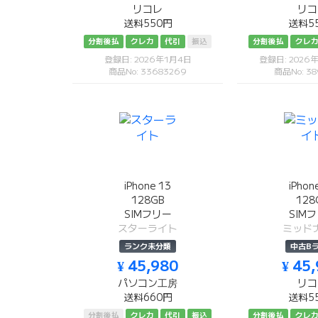
リコレ
リコ
送料550円
送料5
分割後払
クレカ
代引
振込
分割後払
クレ
登録日: 2026年1月4日
登録日: 2026
商品No: 33683269
商品No: 38
iPhone 13
iPhon
128GB
128
SIMフリー
SIM
スターライト
ミッド
ランク未分類
中古B
¥ 45,980
¥ 45
パソコン工房
リコ
送料660円
送料5
分割後払
クレカ
代引
振込
分割後払
クレ