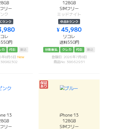
28GB
128GB
Mフリー
SIMフリー
ピンク
ミッドナイト
Cランク
中古Bランク
3,980
¥ 45,980
リコレ
リコレ
550円
送料550円
レカ
代引
振込
分割後払
クレカ
代引
振込
26年8月6日
New
登録日: 2026年7月8日
 38982302
商品No: 38662931
保証
あり
one 13
iPhone 13
28GB
128GB
Mフリー
SIMフリー