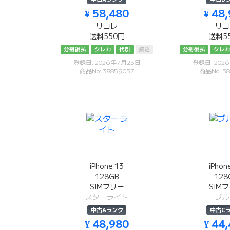
¥ 58,480
¥ 48
リコレ
リコ
送料550円
送料5
分割後払
クレカ
代引
振込
分割後払
クレ
登録日: 2026年7月25日
登録日: 202
商品No: 38859037
商品No: 38
iPhone 13
iPhon
128GB
128
SIMフリー
SIM
スターライト
ブル
中古Aランク
中古C
¥ 48,980
¥ 44