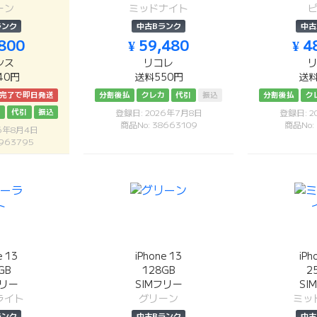
ーン
ミッドナイト
ランク
中古Bランク
中古
,800
¥ 59,480
¥ 4
シス
リコレ
40円
送料550円
送料
済完了で即日発送
分割後払
クレカ
代引
振込
分割後払
ク
カ
代引
振込
登録日: 2026年7月8日
登録日: 2
商品No: 38663109
商品No:
26年8月4日
963795
e 13
iPhone 13
iPh
GB
128GB
2
フリー
SIMフリー
SI
ライト
グリーン
ミッ
ランク
中古Bランク
中古