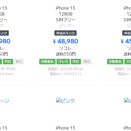
e 13
iPhone 13
iPh
GB
128GB
1
フリー
SIMフリー
SI
ク
ピンク
ランク
中古Aランク
中古
,980
¥ 48,980
¥ 4
レ
リコレ
50円
送料550円
送料
カ
代引
振込
分割後払
クレカ
代引
振込
分割後払
ク
26年7月8日
登録日: 2026年1月4日
登録日: 2
663044
商品No: 33683372
商品No:
e 13
iPhone 13
iPh