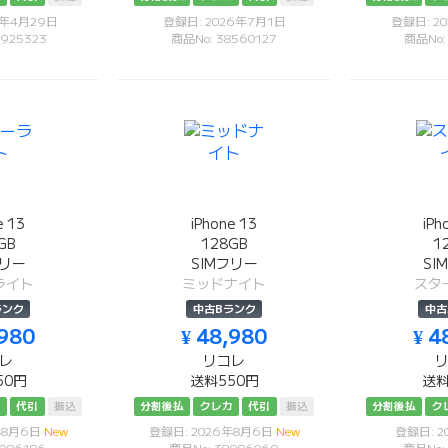
6年4月29日
登録日: 2026年7月1日
登録日: 2
925323
商品No: 38560127
商品No:
e 13
iPhone 13
iPh
GB
128GB
1
フリー
SIMフリー
SI
ライト
ミッドナイト
スタ
ランク
中古Bランク
中古
,980
¥ 48,980
¥ 4
レ
リコレ
50円
送料550円
送料
カ
代引
振込
分割後払
クレカ
代引
振込
分割後払
ク
年8月6日
New
登録日: 2026年8月6日
New
登録日: 2