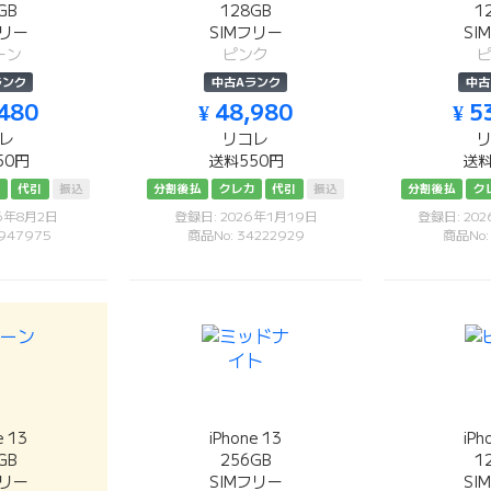
GB
128GB
1
フリー
SIMフリー
SI
ーン
ピンク
ランク
中古Aランク
中古
,480
¥ 48,980
¥ 5
レ
リコレ
50円
送料550円
送料
カ
代引
振込
分割後払
クレカ
代引
振込
分割後払
ク
26年8月2日
登録日: 2026年1月19日
登録日: 20
947975
商品No: 34222929
商品No:
e 13
iPhone 13
iPh
GB
256GB
1
フリー
SIMフリー
SI