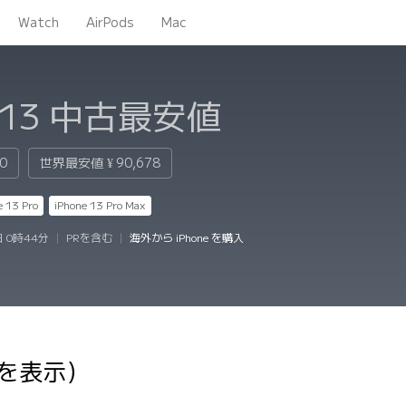
Watch
AirPods
Mac
 13
中古最安値
00
世界最安値
¥ 90,678
e 13 Pro
iPhone 13 Pro Max
日 0時44分
|
PRを含む
|
海外から iPhone を購入
件を表示）