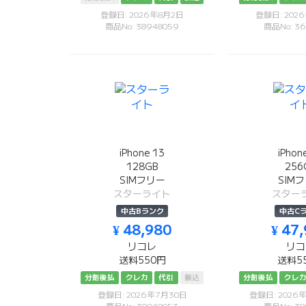
登録日: 2026年8月2日
登録日: 202
商品No: 38948059
商品No: 36
iPhone 13
iPhon
128GB
256
SIMフリー
SIM
スターライト
スター
中古Bランク
中古C
¥ 48,980
¥ 47
リコレ
リコ
送料550円
送料5
分割後払
クレカ
代引
振込
分割後払
クレ
登録日: 2026年7月30日
登録日: 2026