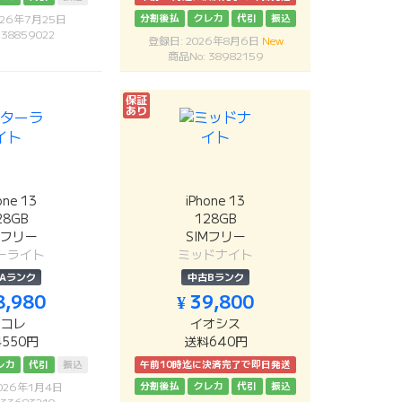
分割後払
クレカ
代引
振込
026年7月25日
 38859022
登録日: 2026年8月6日
New
商品No: 38982159
保証
あり
one 13
iPhone 13
28GB
128GB
Mフリー
SIMフリー
ーライト
ミッドナイト
Aランク
中古Bランク
8,980
¥ 39,800
リコレ
イオシス
550円
送料640円
レカ
代引
振込
午前10時迄に決済完了で即日発送
分割後払
クレカ
代引
振込
026年1月4日