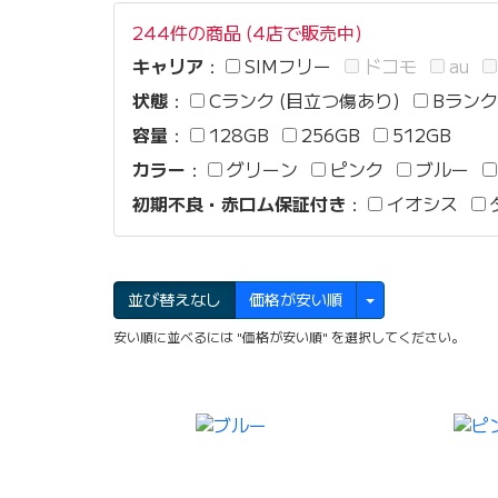
244件の商品 (4店で販売中)
キャリア
：
SIMフリー
ドコモ
au
状態
：
Cランク (目立つ傷あり)
Bランク
容量
：
128GB
256GB
512GB
カラー
：
グリーン
ピンク
ブルー
初期不良・赤ロム保証付き
：
イオシス
並び替えなし
価格が安い順
安い順に並べるには "価格が安い順" を選択してください。