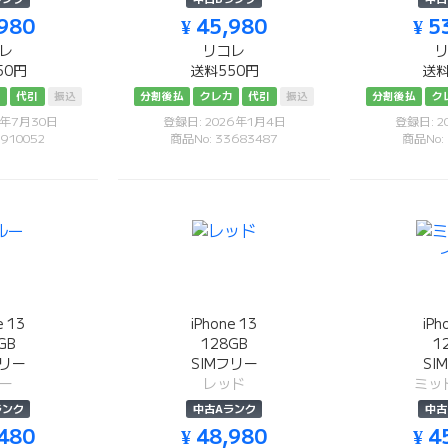
,980
¥ 45,980
¥ 5
レ
リコレ
50円
送料550円
送料
カ
代引
振込
分割後払
クレカ
代引
振込
分割後払
ク
6年7月30日
登録日: 2026年1月4日
登録日: 2
910052
商品No: 33683487
商品No:
e 13
iPhone 13
iPh
GB
128GB
1
フリー
SIMフリー
SI
ー
レッド
ミッ
ランク
中古Aランク
中古
,480
¥ 48,980
¥ 4