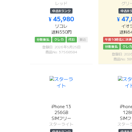
レッド
グリ
中古Bランク
中古B
¥ 45,980
¥ 47
リコレ
イオ
送料550円
送料6
分割後払
クレカ
代引
振込
午前10時迄に決
分割後払
クレ
登録日: 2026年5月25日
商品No: 37568584
登録日: 20
商品No: 38
iPhone 13
iPhon
256GB
128
SIMフリー
SIM
スターライト
スター
中古Aランク
中古B