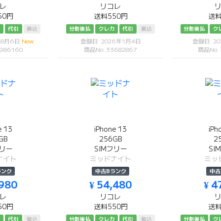
レ
リコレ
50円
送料550円
送料
カ
代引
振込
分割後払
クレカ
代引
振込
分割後払
ク
年8月6日
New
登録日: 2026年1月4日
登録日: 2
986160
商品No: 33682867
商品No:
e 13
iPhone 13
iPh
GB
256GB
2
フリー
SIMフリー
SI
ナイト
ミッドナイト
ミッ
ランク
中古Bランク
中古
,980
¥ 54,480
¥ 4
レ
リコレ
50円
送料550円
送料
カ
代引
振込
分割後払
クレカ
代引
振込
分割後払
ク