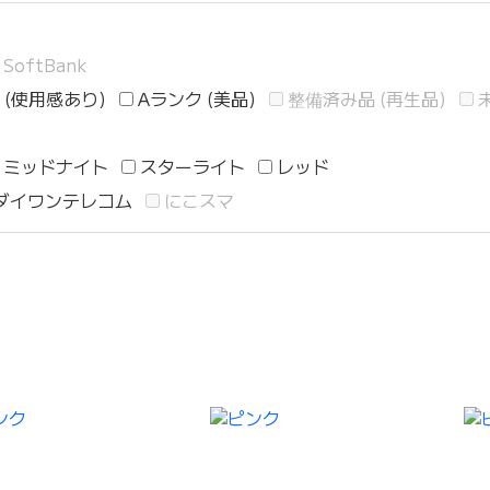
SoftBank
 (使用感あり)
Aランク (美品)
整備済み品 (再生品)
ミッドナイト
スターライト
レッド
ダイワンテレコム
にこスマ