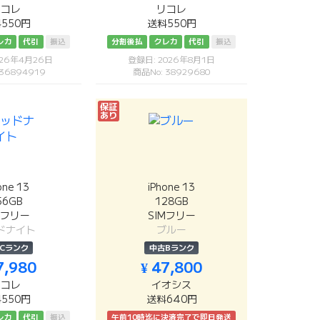
リコレ
リコレ
550円
送料550円
レカ
代引
振込
分割後払
クレカ
代引
振込
026年4月26日
登録日: 2026年8月1日
 36894919
商品No: 38929680
保証
あり
one 13
iPhone 13
56GB
128GB
Mフリー
SIMフリー
ドナイト
ブルー
Cランク
中古Bランク
7,980
¥ 47,800
リコレ
イオシス
550円
送料640円
レカ
代引
振込
午前10時迄に決済完了で即日発送