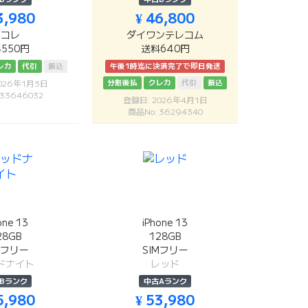
3,980
¥ 46,800
リコレ
ダイワンテレコム
550円
送料640円
レカ
代引
振込
午後1時迄に決済完了で即日発送
分割後払
クレカ
代引
振込
026年1月3日
 33646032
登録日: 2026年4月1日
商品No: 36294340
one 13
iPhone 13
28GB
128GB
Mフリー
SIMフリー
ドナイト
レッド
Bランク
中古Aランク
5,980
¥ 53,980