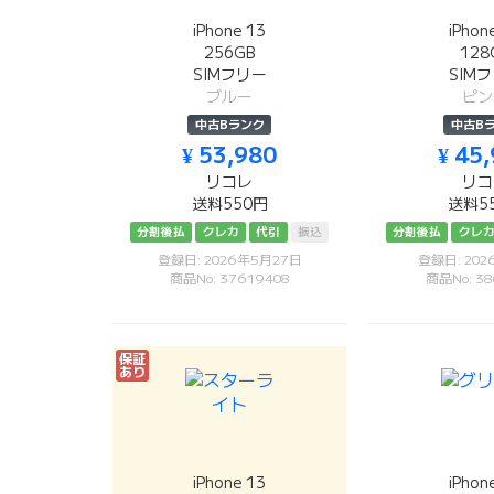
iPhone 13
iPhon
256GB
128
SIMフリー
SIM
ブルー
ピン
中古Bランク
中古B
¥ 53,980
¥ 45
リコレ
リコ
送料550円
送料5
分割後払
クレカ
代引
振込
分割後払
クレ
登録日: 2026年5月27日
登録日: 20
商品No: 37619408
商品No: 38
保証
あり
iPhone 13
iPhon