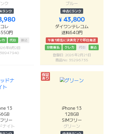
ピンク
ブルー
Aランク
中古Cランク
8,980
¥ 43,800
リコレ
ダイワンテレコム
550円
送料640円
レカ
代引
振込
午後1時迄に決済完了で即日発送
分割後払
クレカ
代引
振込
026年8月2日
 38947940
登録日: 2026年2月21日
商品No: 35296735
保証
あり
one 13
iPhone 13
56GB
128GB
Mフリー
SIMフリー
ドナイト
グリーン
Bランク
中古Bランク