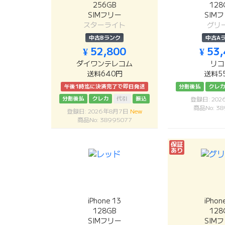
256GB
128
SIMフリー
SIM
スターライト
グリ
中古Bランク
中古A
¥ 52,800
¥ 53
ダイワンテレコム
リコ
送料640円
送料5
午後1時迄に決済完了で即日発送
分割後払
クレ
分割後払
クレカ
代引
振込
登録日: 20
商品No: 38
登録日: 2026年8月7日
New
商品No: 38995077
保証
あり
iPhone 13
iPhon
128GB
128
SIMフリー
SIM