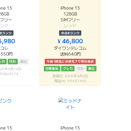
one 13
iPhone 13
28GB
128GB
Mフリー
SIMフリー
ピンク
レッド
Bランク
中古Bランク
5,980
¥ 46,800
リコレ
ダイワンテレコム
550円
送料640円
レカ
代引
振込
午後1時迄に決済完了で即日発送
分割後払
クレカ
代引
振込
026年3月14日
 35893574
登録日: 2026年4月8日
商品No: 36437495
one 13
iPhone 13