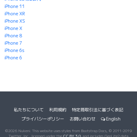
iPhone 11
iPhone XR
iPhone XS
iPhone X
iPhone 8
iPhone 7
iPhone 6s
iPhone 6
私たちについて
利用規約
特定商取引法に基づく表記
プライバシーポリシー
お問い合わせ
English
©2026 Nukeni. This website uses styles from Bootstrap Docs, © 2011-2019
Twitter, Inc., licensed under the
CC BY 3.0
, and includes GeoLite2 data