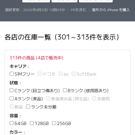
最終更新：
2026年8月6日 13時03分
|
PRを含む
|
海外から iPhone を購入
各店の在庫一覧（301～313件を表示）
313件の商品 (4店で販売中)
キャリア
：
SIMフリー
ドコモ
au
SoftBank
状態
：
Cランク (目立つ傷あり)
Bランク (使用感あり)
Aランク (美品)
整備済み品 (再生品)
未使用
新品
ランク未分類
容量
：
64GB
128GB
256GB
カラー
：