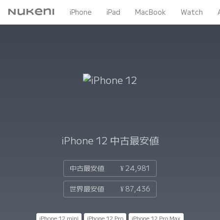
Nukeni
iPhone
iPad
MacBook
Watch
iPhone 12
中古最安値
中古最安値
¥ 24,981
世界最安値
¥ 87,436
iPhone 12 mini
iPhone 12 Pro
iPhone 12 Pro Max