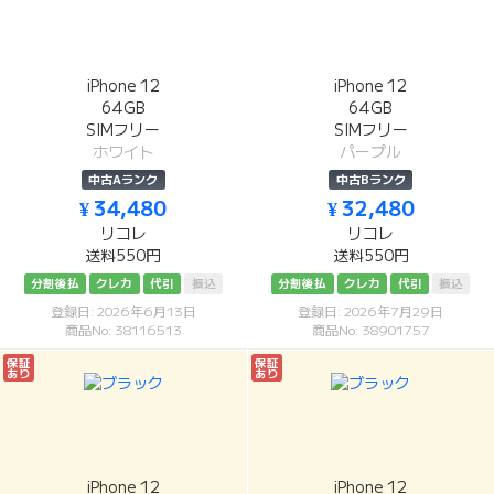
iPhone 12
iPhone 12
64GB
64GB
SIMフリー
SIMフリー
ホワイト
パープル
中古Aランク
中古Bランク
¥ 34,480
¥ 32,480
リコレ
リコレ
送料550円
送料550円
分割後払
クレカ
代引
振込
分割後払
クレカ
代引
振込
登録日: 2026年6月13日
登録日: 2026年7月29日
商品No: 38116513
商品No: 38901757
保証
保証
あり
あり
iPhone 12
iPhone 12