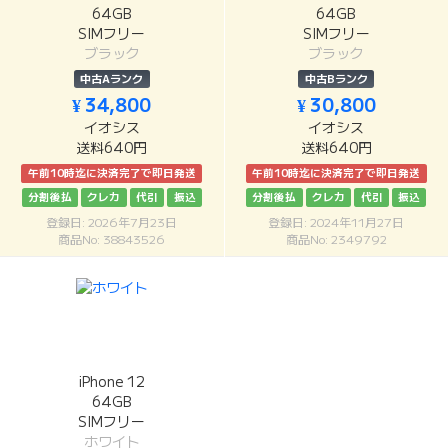
64GB
64GB
SIMフリー
SIMフリー
ブラック
ブラック
中古Aランク
中古Bランク
¥ 34,800
¥ 30,800
イオシス
イオシス
送料640円
送料640円
午前10時迄に決済完了で即日発送
午前10時迄に決済完了で即日発送
分割後払
クレカ
代引
振込
分割後払
クレカ
代引
振込
登録日: 2026年7月23日
登録日: 2024年11月27日
商品No: 38843526
商品No: 2349792
iPhone 12
64GB
SIMフリー
ホワイト