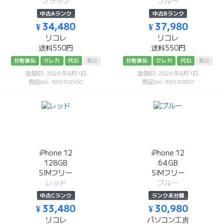
ブラック
ブルー
中古Aランク
中古Bランク
¥ 34,480
¥ 37,980
リコレ
リコレ
送料550円
送料550円
分割後払
クレカ
代引
振込
分割後払
クレカ
代引
振込
登録日: 2026年8月1日
登録日: 2026年8月1日
商品No: 38930660
商品No: 38930801
iPhone 12
iPhone 12
128GB
64GB
SIMフリー
SIMフリー
レッド
ブルー
中古Cランク
ランク未分類
¥ 33,480
¥ 30,980
リコレ
パソコン工房