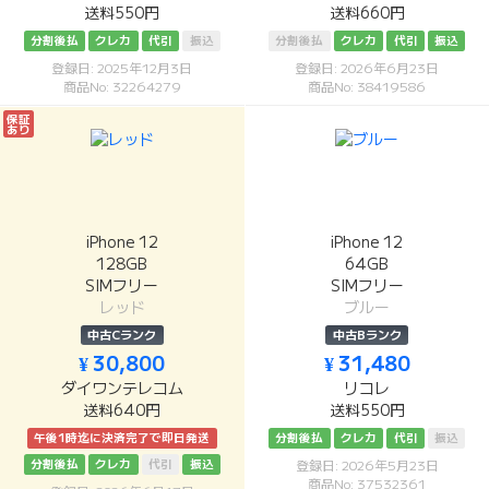
送料550円
送料660円
分割後払
クレカ
代引
振込
分割後払
クレカ
代引
振込
登録日: 2025年12月3日
登録日: 2026年6月23日
商品No: 32264279
商品No: 38419586
保証
あり
iPhone 12
iPhone 12
128GB
64GB
SIMフリー
SIMフリー
レッド
ブルー
中古Cランク
中古Bランク
¥ 30,800
¥ 31,480
ダイワンテレコム
リコレ
送料640円
送料550円
午後1時迄に決済完了で即日発送
分割後払
クレカ
代引
振込
分割後払
クレカ
代引
振込
登録日: 2026年5月23日
商品No: 37532361