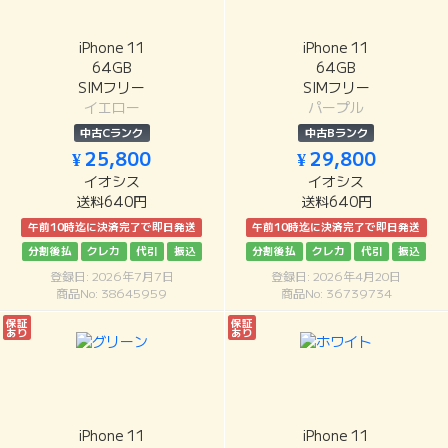
iPhone 11
iPhone 11
64GB
64GB
SIMフリー
SIMフリー
イエロー
パープル
中古Cランク
中古Bランク
¥ 25,800
¥ 29,800
イオシス
イオシス
送料640円
送料640円
午前10時迄に決済完了で即日発送
午前10時迄に決済完了で即日発送
分割後払
クレカ
代引
振込
分割後払
クレカ
代引
振込
登録日: 2026年7月7日
登録日: 2026年4月20日
商品No: 38645959
商品No: 36739734
保証
保証
あり
あり
iPhone 11
iPhone 11