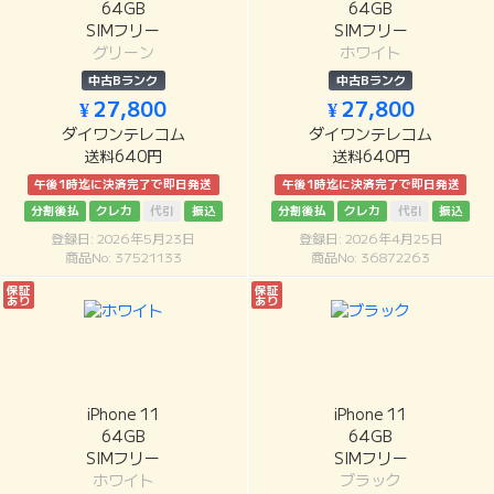
64GB
64GB
SIMフリー
SIMフリー
グリーン
ホワイト
中古Bランク
中古Bランク
¥ 27,800
¥ 27,800
ダイワンテレコム
ダイワンテレコム
送料640円
送料640円
午後1時迄に決済完了で即日発送
午後1時迄に決済完了で即日発送
分割後払
クレカ
代引
振込
分割後払
クレカ
代引
振込
登録日: 2026年5月23日
登録日: 2026年4月25日
商品No: 37521133
商品No: 36872263
保証
保証
あり
あり
iPhone 11
iPhone 11
64GB
64GB
SIMフリー
SIMフリー
ホワイト
ブラック