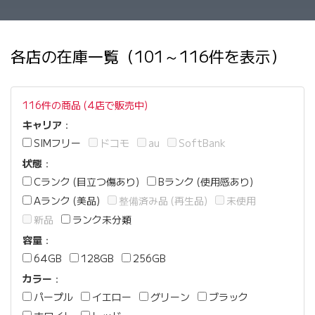
各店の在庫一覧（101～116件を表示）
116件の商品 (4店で販売中)
キャリア
：
SIMフリー
ドコモ
au
SoftBank
状態
：
Cランク (目立つ傷あり)
Bランク (使用感あり)
Aランク (美品)
整備済み品 (再生品)
未使用
新品
ランク未分類
容量
：
64GB
128GB
256GB
カラー
：
パープル
イエロー
グリーン
ブラック