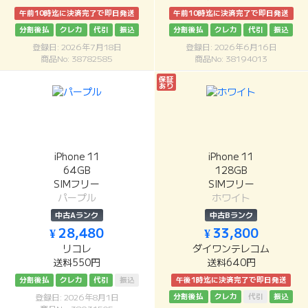
午前10時迄に決済完了で即日発送
午前10時迄に決済完了で即日発送
分割後払
クレカ
代引
振込
分割後払
クレカ
代引
振込
登録日: 2026年7月18日
登録日: 2026年6月16日
商品No: 38782585
商品No: 38194013
保証
あり
iPhone 11
iPhone 11
64GB
128GB
SIMフリー
SIMフリー
パープル
ホワイト
中古Aランク
中古Bランク
¥ 28,480
¥ 33,800
リコレ
ダイワンテレコム
送料550円
送料640円
分割後払
クレカ
代引
振込
午後1時迄に決済完了で即日発送
分割後払
クレカ
代引
振込
登録日: 2026年8月1日