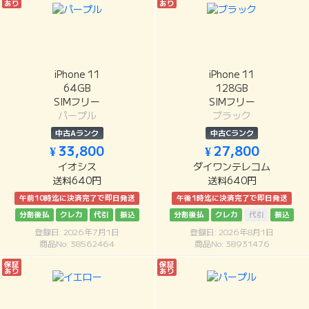
あり
あり
iPhone 11
iPhone 11
64GB
128GB
SIMフリー
SIMフリー
パープル
ブラック
中古Aランク
中古Cランク
¥ 33,800
¥ 27,800
イオシス
ダイワンテレコム
送料640円
送料640円
午前10時迄に決済完了で即日発送
午後1時迄に決済完了で即日発送
分割後払
クレカ
代引
振込
分割後払
クレカ
代引
振込
登録日: 2026年7月1日
登録日: 2026年8月1日
商品No: 38562464
商品No: 38931476
保証
保証
あり
あり