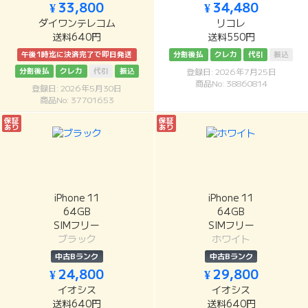
¥ 33,800
¥ 34,480
ダイワンテレコム
リコレ
送料640円
送料550円
午後1時迄に決済完了で即日発送
分割後払
クレカ
代引
振込
分割後払
クレカ
代引
振込
登録日: 2026年7月25日
商品No: 38860814
登録日: 2026年5月30日
商品No: 37701653
保証
保証
あり
あり
iPhone 11
iPhone 11
64GB
64GB
SIMフリー
SIMフリー
ブラック
ホワイト
中古Bランク
中古Bランク
¥ 24,800
¥ 29,800
イオシス
イオシス
送料640円
送料640円