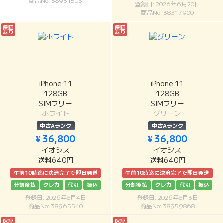
商品No: 38931505
登録日: 2026年6月20日
商品No: 38317900
保証
保証
あり
あり
iPhone 11
iPhone 11
128GB
128GB
SIMフリー
SIMフリー
ホワイト
グリーン
中古Aランク
中古Aランク
¥ 36,800
¥ 36,800
イオシス
イオシス
送料640円
送料640円
午前10時迄に決済完了で即日発送
午前10時迄に決済完了で即日発送
分割後払
クレカ
代引
振込
分割後払
クレカ
代引
振込
登録日: 2026年8月4日
登録日: 2026年8月3日
商品No: 38965540
商品No: 38959868
保証
保証