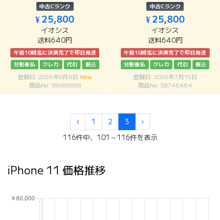
中古Cランク
中古Cランク
¥ 25,800
¥ 25,800
イオシス
イオシス
送料640円
送料640円
午前10時迄に決済完了で即日発送
午前10時迄に決済完了で即日発送
分割後払
クレカ
代引
振込
分割後払
クレカ
代引
振込
登録日: 2026年8月6日
New
登録日: 2026年7月15日
商品No: 38983838
商品No: 38746464
1
2
3
116件中、101～116件を表示
iPhone 11 価格推移